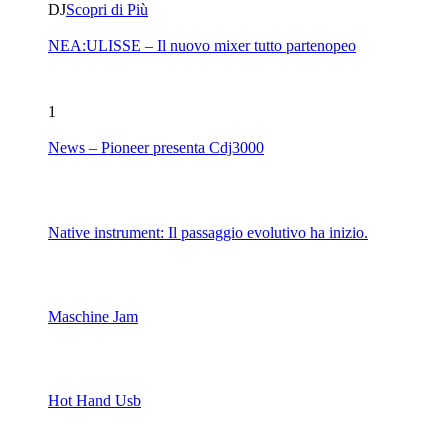
DJ
Scopri di Più
NEA:ULISSE – Il nuovo mixer tutto partenopeo
1
News – Pioneer presenta Cdj3000
Native instrument: Il passaggio evolutivo ha inizio.
Maschine Jam
Hot Hand Usb