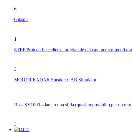
6
Gibson
1
STEF Project: l’eccellenza artigianale nei cavi per strumenti mu
3
MOOER RADAR Speaker CAB Simulator
Boss SY1000 – lancio una sfida (quasi impossibile) per un retro
3
DJ