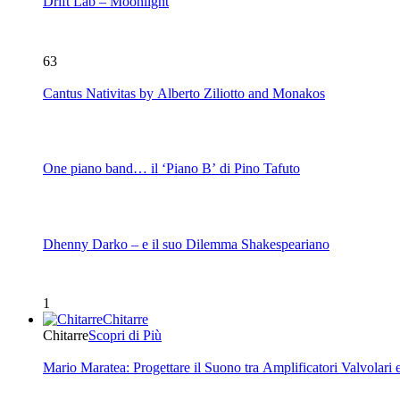
Drift Lab – Moonlight
63
Cantus Nativitas by Alberto Ziliotto and Monakos
One piano band… il ‘Piano B’ di Pino Tafuto
Dhenny Darko – e il suo Dilemma Shakespeariano
1
Chitarre
Chitarre
Scopri di Più
Mario Maratea: Progettare il Suono tra Amplificatori Valvolari 