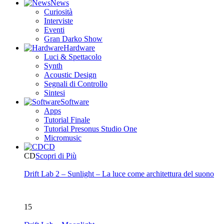
News
Curiosità
Interviste
Eventi
Gran Darko Show
Hardware
Luci & Spettacolo
Synth
Acoustic Design
Segnali di Controllo
Sintesi
Software
Apps
Tutorial Finale
Tutorial Presonus Studio One
Micromusic
CD
CD
Scopri di Più
Drift Lab 2 – Sunlight – La luce come architettura del suono
15