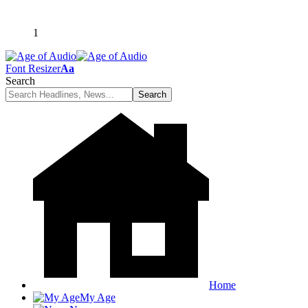
1
Font Resizer
Aa
Search
Home
My Age