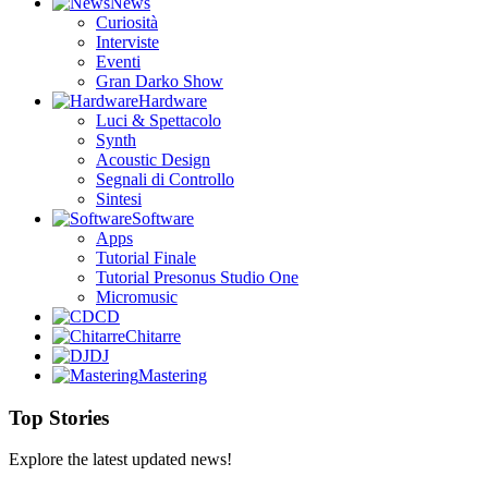
News
Curiosità
Interviste
Eventi
Gran Darko Show
Hardware
Luci & Spettacolo
Synth
Acoustic Design
Segnali di Controllo
Sintesi
Software
Apps
Tutorial Finale
Tutorial Presonus Studio One
Micromusic
CD
Chitarre
DJ
Mastering
Top Stories
Explore the latest updated news!