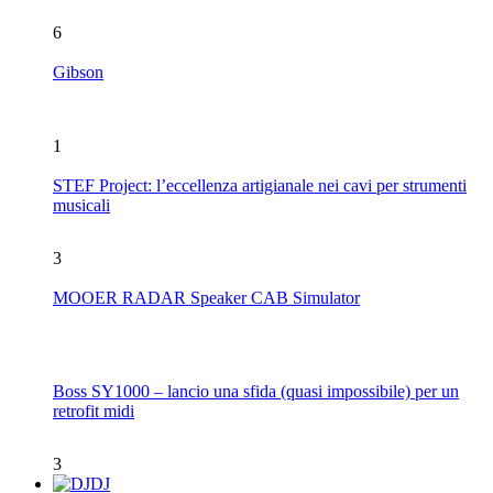
6
Gibson
1
STEF Project: l’eccellenza artigianale nei cavi per strumenti
musicali
3
MOOER RADAR Speaker CAB Simulator
Boss SY1000 – lancio una sfida (quasi impossibile) per un
retrofit midi
3
DJ