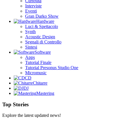
Curiosità
Interviste
Eventi
Gran Darko Show
Hardware
Luci & Spettacolo
Synth
Acoustic Design
Segnali di Controllo
Sintesi
Software
Apps
Tutorial Finale
Tutorial Presonus Studio One
Micromusic
CD
Chitarre
DJ
Mastering
Top Stories
Explore the latest updated news!