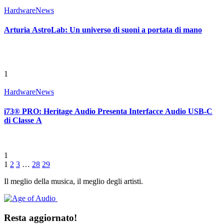
Hardware
News
Arturia AstroLab: Un universo di suoni a portata di mano
1
Hardware
News
i73® PRO: Heritage Audio Presenta Interfacce Audio USB-C
di Classe A
1
1
2
3
…
28
29
Il meglio della musica, il meglio degli artisti.
Resta aggiornato!