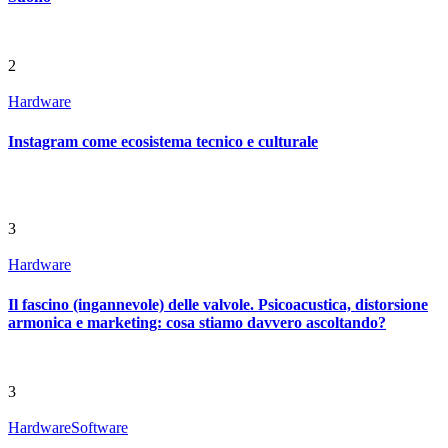
2
Hardware
Instagram come ecosistema tecnico e culturale
3
Hardware
Il fascino (ingannevole) delle valvole. Psicoacustica, distorsione
armonica e marketing: cosa stiamo davvero ascoltando?
3
Hardware
Software