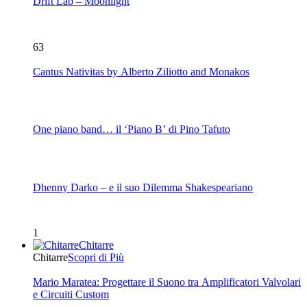
Drift Lab – Moonlight
63
Cantus Nativitas by Alberto Ziliotto and Monakos
One piano band… il ‘Piano B’ di Pino Tafuto
Dhenny Darko – e il suo Dilemma Shakespeariano
1
Chitarre
Chitarre
Scopri di Più
Mario Maratea: Progettare il Suono tra Amplificatori Valvolari
e Circuiti Custom