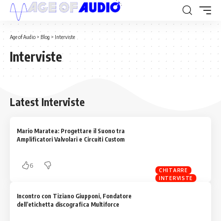
Age of Audio
>
Blog
>
Interviste
Interviste
Latest Interviste
Mario Maratea: Progettare il Suono tra
Amplificatori Valvolari e Circuiti Custom
6
CHITARRE
INTERVISTE
Incontro con Tiziano Giupponi, Fondatore
dell’etichetta discografica Multiforce