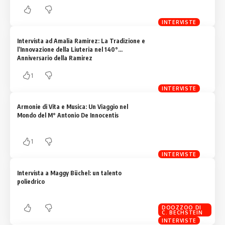
INTERVISTE
Intervista ad Amalia Ramirez: La Tradizione e
l’Innovazione della Liuteria nel 140°
Anniversario della Ramirez
1
INTERVISTE
Armonie di Vita e Musica: Un Viaggio nel
Mondo del M° Antonio De Innocentis
1
INTERVISTE
Intervista a Maggy Büchel: un talento
poliedrico
DOOZZOO DI
C. BECHSTEIN
INTERVISTE