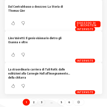
Dal Contrabbasso a doozzoo: La Storia di
Thomas Gier
DOOZZOO DI
C. BECHSTEIN
INTERVISTE
Lino Vairetti: Il genio visionario dietro gli
Osanna e oltre
INTERVISTE
La straordinaria carriera di Tali Roth: dalle
esibizioni alla Carnegie Hall all’insegnamento
della chitarra
INTERVISTE
1
2
3
…
5
6