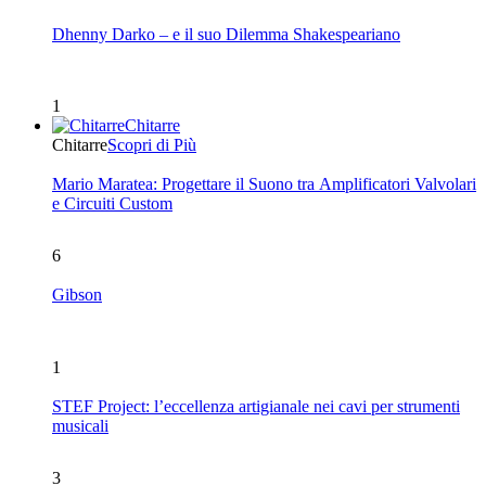
Dhenny Darko – e il suo Dilemma Shakespeariano
1
Chitarre
Chitarre
Scopri di Più
Mario Maratea: Progettare il Suono tra Amplificatori Valvolari
e Circuiti Custom
6
Gibson
1
STEF Project: l’eccellenza artigianale nei cavi per strumenti
musicali
3