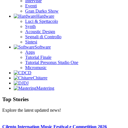
Interviste
Eventi
Gran Darko Show
Hardware
Luci & Spettacolo
Synth
Acoustic Design
Segnali di Controllo
Sintesi
Software
Apps
Tutorial Finale
Tutorial Presonus Studio One
Micromusic
CD
Chitarre
DJ
Mastering
Top Stories
Explore the latest updated news!
Cilento Internation Music Festival e Competition 2026