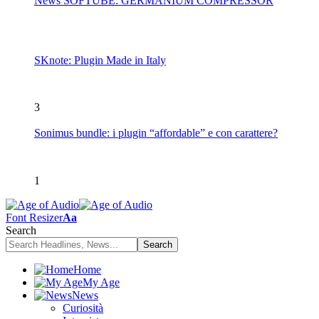
News SOFTUBE: GERMANIUM COMPRESSOR
SKnote: Plugin Made in Italy
3
Sonimus bundle: i plugin “affordable” e con carattere?
1
Font Resizer
Aa
Search
Home
My Age
News
Curiosità