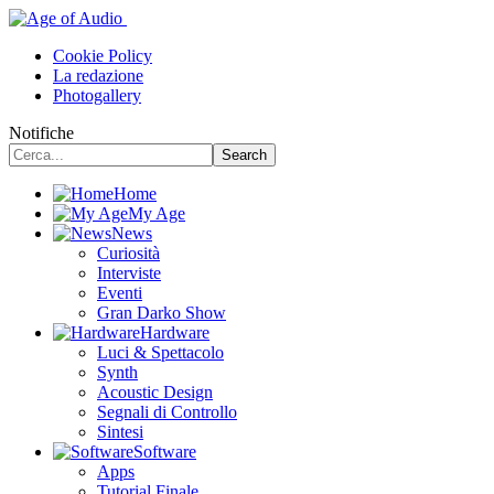
Cookie Policy
La redazione
Photogallery
Notifiche
Home
My Age
News
Curiosità
Interviste
Eventi
Gran Darko Show
Hardware
Luci & Spettacolo
Synth
Acoustic Design
Segnali di Controllo
Sintesi
Software
Apps
Tutorial Finale