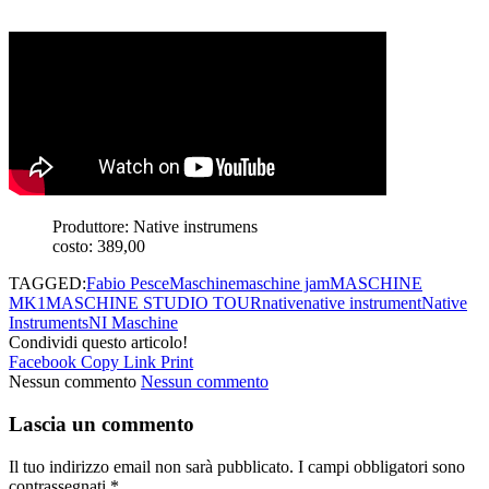
Produttore: Native instrumens
costo: 389,00
TAGGED:
Fabio Pesce
Maschine
maschine jam
MASCHINE
MK1
MASCHINE STUDIO TOUR
native
native instrument
Native
Instruments
NI Maschine
Condividi questo articolo!
Facebook
Copy Link
Print
Nessun commento
Nessun commento
Lascia un commento
Il tuo indirizzo email non sarà pubblicato.
I campi obbligatori sono
contrassegnati
*