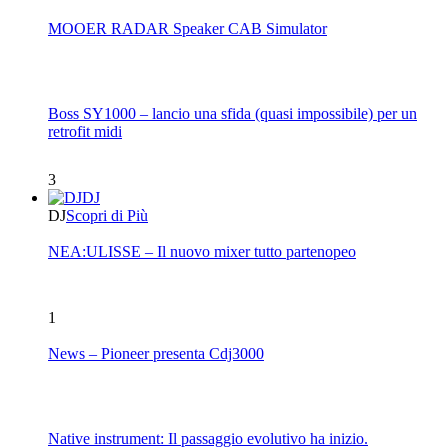
MOOER RADAR Speaker CAB Simulator
Boss SY1000 – lancio una sfida (quasi impossibile) per un
retrofit midi
3
DJ
DJ
Scopri di Più
NEA:ULISSE – Il nuovo mixer tutto partenopeo
1
News – Pioneer presenta Cdj3000
Native instrument: Il passaggio evolutivo ha inizio.