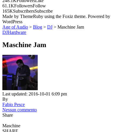
248.1K
Followers
Like
61.1K
Followers
Follow
165K
Subscribers
Subscribe
Made by ThemeRuby using the Foxiz theme. Powered by
WordPress
Age of Audio
>
Blog
>
DJ
>
Maschine Jam
DJ
Hardware
Maschine Jam
Last updated: 2016-10-01 6:09 pm
By
Fabio Pesce
Nessun commento
Share
Maschine
SHARE