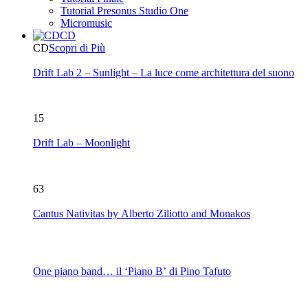
Tutorial Presonus Studio One
Micromusic
CD
CD
Scopri di Più
Drift Lab 2 – Sunlight – La luce come architettura del suono
15
Drift Lab – Moonlight
63
Cantus Nativitas by Alberto Ziliotto and Monakos
One piano band… il ‘Piano B’ di Pino Tafuto