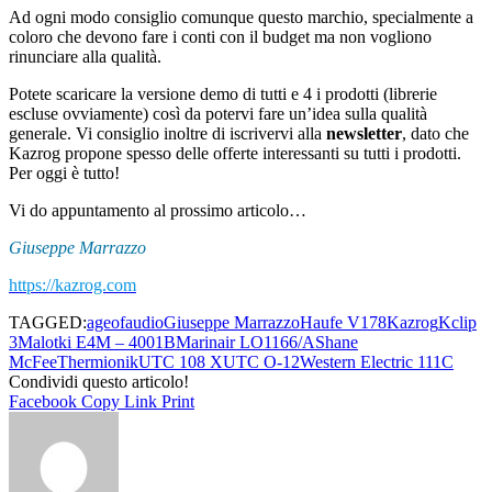
Ad ogni modo consiglio comunque questo marchio, specialmente a
coloro che devono fare i conti con il budget ma non vogliono
rinunciare alla qualità.
Potete scaricare la versione demo di tutti e 4 i prodotti (librerie
escluse ovviamente) così da potervi fare un’idea sulla qualità
generale. Vi consiglio inoltre di iscrivervi alla
newsletter
, dato che
Kazrog propone spesso delle offerte interessanti su tutti i prodotti.
Per oggi è tutto!
Vi do appuntamento al prossimo articolo…
Giuseppe Marrazzo
https://kazrog.com
TAGGED:
ageofaudio
Giuseppe Marrazzo
Haufe V178
Kazrog
Kclip
3
Malotki E4M – 4001B
Marinair LO1166/A
Shane
McFee
Thermionik
UTC 108 X
UTC O-12
Western Electric 111C
Condividi questo articolo!
Facebook
Copy Link
Print