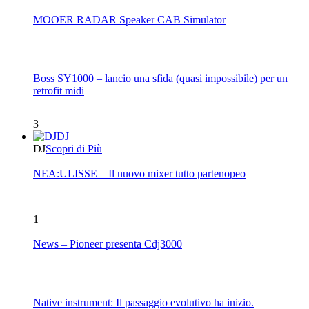
MOOER RADAR Speaker CAB Simulator
Boss SY1000 – lancio una sfida (quasi impossibile) per un
retrofit midi
3
DJ
DJ
Scopri di Più
NEA:ULISSE – Il nuovo mixer tutto partenopeo
1
News – Pioneer presenta Cdj3000
Native instrument: Il passaggio evolutivo ha inizio.