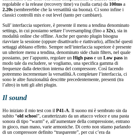
regolabile e la release (recovery time) va (sulla carta) da
100ms
a
2.20s
(sembrerebbe che la versatilità sia buona). Ci sono infine i
classici controlli mix e out level (tanto per cambiare).
Sull’ interfaccia superiore, è presente il menu a tendina denominato
settings, in cui possiamo settare l’oversampling (fino a
32x
), sia in
modalità online che offline. Anche per questo plugin bisogna
riavviare la sessione (oppure disattivarlo e riattivarlo), affinché questi
settaggi abbiano effetto. Sempre nell‘interfaccia superiore è presente
un ulteriore menu a tendina, denominato side chain filters, nel quale
possiamo, per l’appunto, regolare un
High pass
e un
Low pass
in
modo tale da escludere, se vogliamo, una specifica gamma di
frequenze dalla detection interna del compressore. Così facendo
potremmo incrementare la versatilità.A completare l’interfaccia, ci
sono le altre funzionalità descritte precedentemente, presenti (tra
l’altro) in tutti gli altri plugin.
Il sound
Ho iniziato il mio test con il
P41-A
. Il suono mi è sembrato sin da
subito “
old schoo
l”, caratterizzato da un attacco veloce e una pasta
sonora di tipo “warm” e, all’aumentare della compressione, entrano
in gioco, man mano, varie armoniche. Di certo non stiamo parlando
di un compressore definito “trasparente”, per cui c’era da