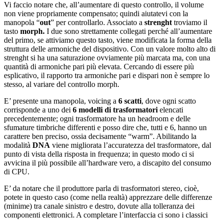
Vi faccio notare che, all’aumentare di questo controllo, il volume
non viene propriamente compensato; quindi aiutatevi con la
manopola “
out
” per controllarlo. Associato a
strenght
troviamo il
tasto
morph.
I due sono strettamente collegati perché all’aumentare
del primo, se attiviamo questo tasto, viene modificata la forma della
struttura delle armoniche del dispositivo. Con un valore molto alto di
strenght si ha una saturazione ovviamente più marcata ma, con una
quantità di armoniche pari più elevata. Cercando di essere più
esplicativo, il rapporto tra armoniche pari e dispari non è sempre lo
stesso, al variare del controllo morph.
E’ presente una manopola, voicing a
6 scatti
, dove ogni scatto
corrisponde a uno dei
6 modelli di trasformatori
elencati
precedentemente; ogni trasformatore ha un headroom e delle
sfumature timbriche differenti e posso dire che, tutti e 6, hanno un
carattere ben preciso, ossia decisamente “warm”. Abilitando la
modalità
DNA
viene migliorata l’accuratezza del trasformatore, dal
punto di vista della risposta in frequenza; in questo modo ci si
avvicina il più possibile all’hardware vero, a discapito del consumo
di CPU.
E’ da notare che il produttore parla di trasformatori stereo, cioè,
potete in questo caso (come nella realtà) apprezzare delle differenze
(minime) tra canale sinistro e destro, dovute alla tolleranza dei
componenti elettronici. A completare l’interfaccia ci sono i classici