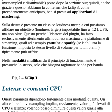
oversampled e disattivabile) posto dopo la sezione out; quindi, anche
grazie a questo, abbiamo la conferma che kclip 3, come
precedentemente anticipato, ben si presta ad
applicazioni di
mastering
.
Sulla destra è presente un classico loudness meter, a cui possiamo
affidare un obiettivo (loudness target) impostabile fino a -12 LUFS,
ma non oltre. Questo perché l’ideatore del plugin, ha fatto
esclusivamente riferimento alla loudness massima che piattaforme di
streaming, quali ad esempio
youtube
e
spotify
(se è abilitata la
funzione “imposta lo stesso livello di volume per tutti i brani”)
tipicamente può offrire.
Nella
modalità multibanda
il principio di funzionamento è
pressoché lo stesso, solo che bisogna ragionare banda per banda.
Fig.2
–
KClip 3
Latenze e consumi CPU
Questi parametri dipendono fortemente dalla modalità quality. Un
alto valore di oversampling implica, ovviamente, valori più elevati di
CPU e latenze; volendo posso diminuire questi valori grazie alla