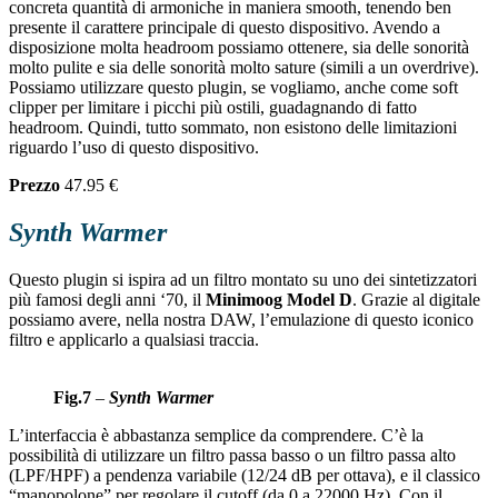
concreta quantità di armoniche in maniera smooth, tenendo ben
presente il carattere principale di questo dispositivo. Avendo a
disposizione molta headroom possiamo ottenere, sia delle sonorità
molto pulite e sia delle sonorità molto sature (simili a un overdrive).
Possiamo utilizzare questo plugin, se vogliamo, anche come soft
clipper per limitare i picchi più ostili, guadagnando di fatto
headroom. Quindi, tutto sommato, non esistono delle limitazioni
riguardo l’uso di questo dispositivo.
Prezzo
47.95 €
Synth Warmer
Questo plugin si ispira ad un filtro montato su uno dei sintetizzatori
più famosi degli anni ‘70, il
Minimoog Model D
. Grazie al digitale
possiamo avere, nella nostra DAW, l’emulazione di questo iconico
filtro e applicarlo a qualsiasi traccia.
Fig.7
–
Synth Warmer
L’interfaccia è abbastanza semplice da comprendere. C’è la
possibilità di utilizzare un filtro passa basso o un filtro passa alto
(LPF/HPF) a pendenza variabile (12/24 dB per ottava), e il classico
“manopolone” per regolare il cutoff (da 0 a 22000 Hz). Con il