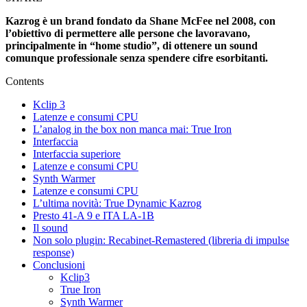
Kazrog è un brand fondato da Shane McFee nel 2008, con
l’obiettivo di permettere alle persone che lavoravano,
principalmente in “home studio”, di ottenere un sound
comunque professionale senza spendere cifre esorbitanti.
Contents
Kclip 3
Latenze e consumi CPU
L’analog in the box non manca mai: True Iron
Interfaccia
Interfaccia superiore
Latenze e consumi CPU
Synth Warmer
Latenze e consumi CPU
L’ultima novità: True Dynamic Kazrog
Presto 41-A 9 e ITA LA-1B
Il sound
Non solo plugin: Recabinet-Remastered (libreria di impulse
response)
Conclusioni
Kclip3
True Iron
Synth Warmer