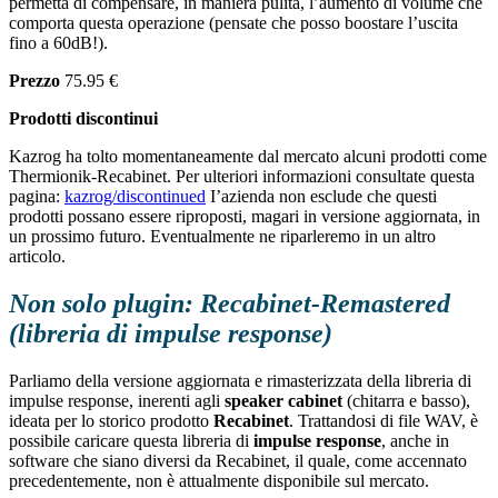
permetta di compensare, in maniera pulita, l’aumento di volume che
comporta questa operazione (pensate che posso boostare l’uscita
fino a 60dB!).
Prezzo
75.95 €
Prodotti discontinui
Kazrog ha tolto momentaneamente dal mercato alcuni prodotti come
Thermionik-Recabinet. Per ulteriori informazioni consultate questa
pagina:
kazrog/discontinued
I’azienda non esclude che questi
prodotti possano essere riproposti, magari in versione aggiornata, in
un prossimo futuro. Eventualmente ne riparleremo in un altro
articolo.
Non solo plugin: Recabinet-Remastered
(libreria di impulse response)
Parliamo della versione aggiornata e rimasterizzata della libreria di
impulse response, inerenti agli
speaker cabinet
(chitarra e basso),
ideata per lo storico prodotto
Recabinet
. Trattandosi di file WAV, è
possibile caricare questa libreria di
impulse response
, anche in
software che siano diversi da Recabinet, il quale, come accennato
precedentemente, non è attualmente disponibile sul mercato.