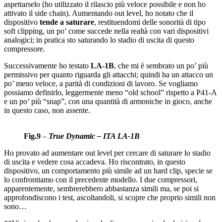
aspettarselo (ho utilizzato il rilascio più veloce possibile e non ho
attivato il side chain). Aumentando out level, ho notato che il
dispositivo
tende a saturare
, restituendomi delle sonorità di tipo
soft clipping, un po’ come succede nella realtà con vari dispositivi
analogici; in pratica sto saturando lo stadio di uscita di questo
compressore.
Successivamente ho testato
LA-1B
, che mi è sembrato un po’ più
permissivo per quanto riguarda gli attacchi; quindi ha un attacco un
po’ meno veloce, a parità di condizioni di lavoro. Se vogliamo
possiamo definirlo, leggermente meno “old school” rispetto a P41-A
e un po’ più “snap”, con una quantità di armoniche in gioco, anche
in questo caso, non assente.
Fig.9
–
True Dynamic – ITA LA-1B
Ho provato ad aumentare out level per cercare di saturare lo stadio
di uscita e vedere cosa accadeva. Ho riscontrato, in questo
dispositivo, un comportamento più simile ad un hard clip, specie se
lo confrontiamo con il precedente modello. I due compressori,
apparentemente, sembrerebbero abbastanza simili ma, se poi si
approfondiscono i test, ascoltandoli, si scopre che proprio simili non
sono…