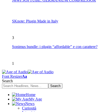
News SOFTUBE: GERMANIUM COMPRESSOR
SKnote: Plugin Made in Italy
3
Sonimus bundle: i plugin “affordable” e con carattere?
1
Font Resizer
Aa
Search
Home
My Age
News
Curiosità