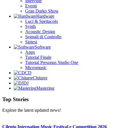
Interviste
Eventi
Gran Darko Show
Hardware
Luci & Spettacolo
Synth
Acoustic Design
Segnali di Controllo
Sintesi
Software
Apps
Tutorial Finale
Tutorial Presonus Studio One
Micromusic
CD
Chitarre
DJ
Mastering
Top Stories
Explore the latest updated news!
Cilento Internation Music Festival e Competition 2026