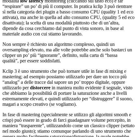
modalità
low latency
monitoring (cliccando sul tasto eco) e far
“respirare” un po’ di più il computer. In pratica kclip 3 può rientrare
sì nella categoria dei plugin a basso consumo CPU (quality 1 ed eco
attivata), ma anche in quella ad alto consumo CPU, (quality 5 ed eco
disattivata); la scelta di una modalità piuttosto che di un’altra,
dipende da cosa cerchiamo dal punto di vista sonoro, in base al
materiale audio con cui stiamo lavorando.
Non sempre è richiesto un algoritmo complesso, quindi un
oversampling elevato, ma alle volte potrebbe anche solo bastarci un
clipper un po’ più “ignorante”, definito, sulla carta di “bassa
qualità”, per essere soddisfatti.
Kclip 3 è uno strumento che può tornare utile in fase di mixing e
mastering; ad esempio possiamo utilizzarlo per dare un tocco più
“analog” a delle tracce dal sapore un po’ troppo digitale, oppure
utilizzarlo per
distorcere
in maniera molto evidente il segnale, visto
che abbiamo la possibilità di portare la saturazione anche a livelli
estremamente elevati, e quindi utilizzarlo per “distruggere” il suono,
magari a scopo creativo (se vogliamo).
In fase di mastering (specialmente se utilizzo gli algoritmi smooth e
crisp) può essere in grado di farci guadagnare volume percepito, in
maniera “trasparente”, utilizzandolo come un classico clipper (settato
nel modo giusto); stiamo comunque parlando di uno strumento che
genera molto facilmente saturazione/distorsione, la quale potrebbe