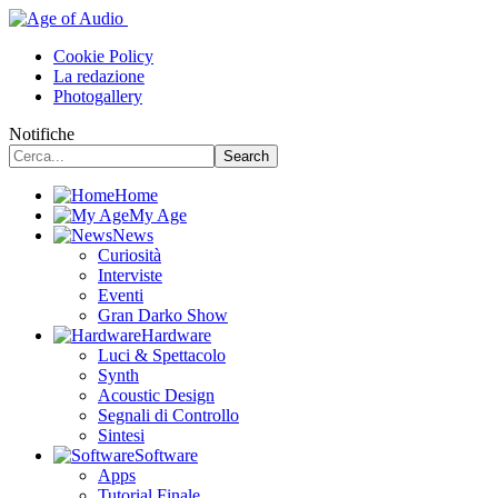
Cookie Policy
La redazione
Photogallery
Notifiche
Home
My Age
News
Curiosità
Interviste
Eventi
Gran Darko Show
Hardware
Luci & Spettacolo
Synth
Acoustic Design
Segnali di Controllo
Sintesi
Software
Apps
Tutorial Finale