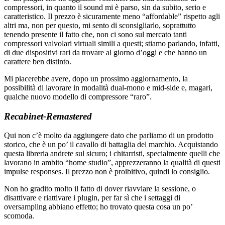
compressori, in quanto il sound mi è parso, sin da subito, serio e
caratteristico. Il prezzo è sicuramente meno “affordable” rispetto agli
altri ma, non per questo, mi sento di sconsigliarlo, soprattutto
tenendo presente il fatto che, non ci sono sul mercato tanti
compressori valvolari virtuali simili a questi; stiamo parlando, infatti,
di due dispositivi rari da trovare al giorno d’oggi e che hanno un
carattere ben distinto.
Mi piacerebbe avere, dopo un prossimo aggiornamento, la
possibilità di lavorare in modalità dual-mono e mid-side e, magari,
qualche nuovo modello di compressore “raro”.
Recabinet-Remastered
Qui non c’è molto da aggiungere dato che parliamo di un prodotto
storico, che è un po’ il cavallo di battaglia del marchio. Acquistando
questa libreria andrete sul sicuro; i chitarristi, specialmente quelli che
lavorano in ambito “home studio”, apprezzeranno la qualità di questi
impulse responses. Il prezzo non è proibitivo, quindi lo consiglio.
Non ho gradito molto il fatto di dover riavviare la sessione, o
disattivare e riattivare i plugin, per far sì che i settaggi di
oversampling abbiano effetto; ho trovato questa cosa un po’
scomoda.