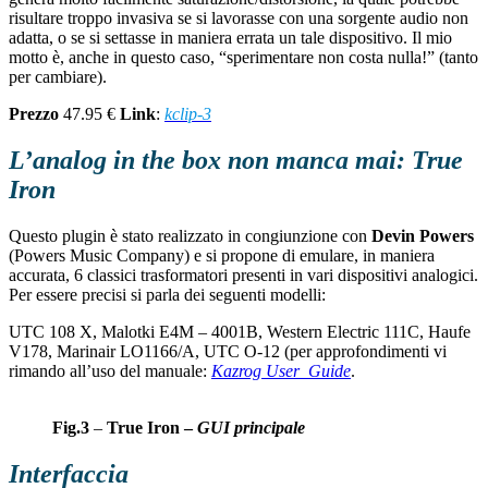
risultare troppo invasiva se si lavorasse con una sorgente audio non
adatta, o se si settasse in maniera errata un tale dispositivo. Il mio
motto è, anche in questo caso, “sperimentare non costa nulla!” (tanto
per cambiare).
Prezzo
47.95 €
Link
:
kclip-3
L’analog in the box non manca mai: True
Iron
Questo plugin è stato realizzato in congiunzione con
Devin Powers
(Powers Music Company) e si propone di emulare, in maniera
accurata, 6 classici trasformatori presenti in vari dispositivi analogici.
Per essere precisi si parla dei seguenti modelli:
UTC 108 X, Malotki E4M – 4001B, Western Electric 111C, Haufe
V178, Marinair LO1166/A, UTC O-12 (per approfondimenti vi
rimando all’uso del manuale:
Kazrog User_Guide
.
Fig.3
–
True Iron –
GUI principale
Interfaccia