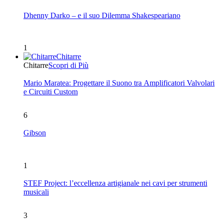
Dhenny Darko – e il suo Dilemma Shakespeariano
1
Chitarre
Chitarre
Scopri di Più
Mario Maratea: Progettare il Suono tra Amplificatori Valvolari
e Circuiti Custom
6
Gibson
1
STEF Project: l’eccellenza artigianale nei cavi per strumenti
musicali
3