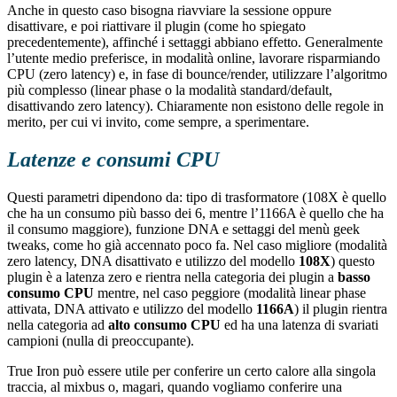
Anche in questo caso bisogna riavviare la sessione oppure
disattivare, e poi riattivare il plugin (come ho spiegato
precedentemente), affinché i settaggi abbiano effetto. Generalmente
l’utente medio preferisce, in modalità online, lavorare risparmiando
CPU (zero latency) e, in fase di bounce/render, utilizzare l’algoritmo
più complesso (linear phase o la modalità standard/default,
disattivando zero latency). Chiaramente non esistono delle regole in
merito, per cui vi invito, come sempre, a sperimentare.
Latenze e consumi CPU
Questi parametri dipendono da: tipo di trasformatore (108X è quello
che ha un consumo più basso dei 6, mentre l’1166A è quello che ha
il consumo maggiore), funzione DNA e settaggi del menù geek
tweaks, come ho già accennato poco fa. Nel caso migliore (modalità
zero latency, DNA disattivato e utilizzo del modello
108X
) questo
plugin è a latenza zero e rientra nella categoria dei plugin a
basso
consumo CPU
mentre, nel caso peggiore (modalità linear phase
attivata, DNA attivato e utilizzo del modello
1166A
) il plugin rientra
nella categoria ad
alto consumo CPU
ed ha una latenza di svariati
campioni (nulla di preoccupante).
True Iron può essere utile per conferire un certo calore alla singola
traccia, al mixbus o, magari, quando vogliamo conferire una