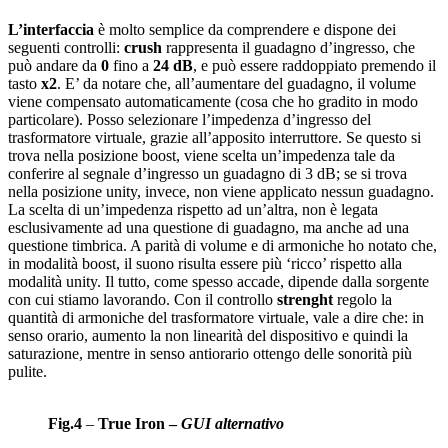
L’interfaccia
è molto semplice da comprendere e dispone dei
seguenti controlli:
crush
rappresenta il guadagno d’ingresso, che
può andare da
0
fino a
24 dB
, e può essere raddoppiato premendo il
tasto
x2
. E’ da notare che, all’aumentare del guadagno, il volume
viene compensato automaticamente (cosa che ho gradito in modo
particolare). Posso selezionare l’impedenza d’ingresso del
trasformatore virtuale, grazie all’apposito interruttore. Se questo si
trova nella posizione boost, viene scelta un’impedenza tale da
conferire al segnale d’ingresso un guadagno di 3 dB; se si trova
nella posizione unity, invece, non viene applicato nessun guadagno.
La scelta di un’impedenza rispetto ad un’altra, non è legata
esclusivamente ad una questione di guadagno, ma anche ad una
questione timbrica. A parità di volume e di armoniche ho notato che,
in modalità boost, il suono risulta essere più ‘ricco’ rispetto alla
modalità unity. Il tutto, come spesso accade, dipende dalla sorgente
con cui stiamo lavorando. Con il controllo
strenght
regolo la
quantità di armoniche del trasformatore virtuale, vale a dire che: in
senso orario, aumento la non linearità del dispositivo e quindi la
saturazione, mentre in senso antiorario ottengo delle sonorità più
pulite.
Fig.4
–
True Iron –
GUI alternativo