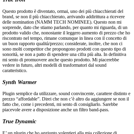
Questo prodotto è diventato, ormai, uno dei più chiacchierati del
brand, se non il più chiacchierato, arrivando addirittura a ricevere
delle nomination (NAMM TECH NOMINEE). Questo non mi
sorprende, dato che stiamo parlando, per quanto mi riguarda, di un
prodotto valido che, nonostante il leggero aumento di prezzo che ho
riscontrato nel tempo, rimane comunque in linea con il concetto di
un buon rapporto qualità/prezzo; considerate, inoltre, che non ci
sono molti competitor che propongono prodotti con questo tipo di
sonorità, se non a patto di spendere una cifra più alta. In definitiva
mi sento di promuovere anche questo prodotto. Mi piacerebbe
vedere in futuro, altri modelli di trasformatori dal sound
caratteristico.
Synth Warmer
Plugin semplice da utilizzare, sound convincente, carattere distinto e
prezzo “affordable”. Direi che non c’è altro da aggiungere se non il
fatto che, come i precedenti, mi sento di consigliarlo. Sarebbe
piacevole avere a disposizione anche un filtro band-pass.
True Dynamic
E’ un plugin che ho aggiunto volentieri alla mia collezione di