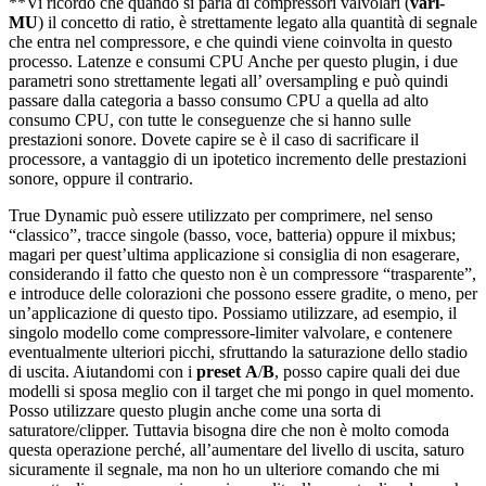
**Vi ricordo che quando si parla di compressori valvolari (
vari-
MU
) il concetto di ratio, è strettamente legato alla quantità di segnale
che entra nel compressore, e che quindi viene coinvolta in questo
processo. Latenze e consumi CPU Anche per questo plugin, i due
parametri sono strettamente legati all’ oversampling e può quindi
passare dalla categoria a basso consumo CPU a quella ad alto
consumo CPU, con tutte le conseguenze che si hanno sulle
prestazioni sonore. Dovete capire se è il caso di sacrificare il
processore, a vantaggio di un ipotetico incremento delle prestazioni
sonore, oppure il contrario.
True Dynamic può essere utilizzato per comprimere, nel senso
“classico”, tracce singole (basso, voce, batteria) oppure il mixbus;
magari per quest’ultima applicazione si consiglia di non esagerare,
considerando il fatto che questo non è un compressore “trasparente”,
e introduce delle colorazioni che possono essere gradite, o meno, per
un’applicazione di questo tipo. Possiamo utilizzare, ad esempio, il
singolo modello come compressore-limiter valvolare, e contenere
eventualmente ulteriori picchi, sfruttando la saturazione dello stadio
di uscita. Aiutandomi con i
preset
A
/
B
, posso capire quali dei due
modelli si sposa meglio con il target che mi pongo in quel momento.
Posso utilizzare questo plugin anche come una sorta di
saturatore/clipper. Tuttavia bisogna dire che non è molto comoda
questa operazione perché, all’aumentare del livello di uscita, saturo
sicuramente il segnale, ma non ho un ulteriore comando che mi