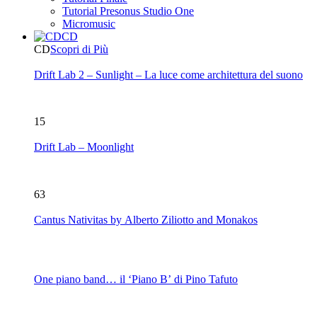
Tutorial Presonus Studio One
Micromusic
CD
CD
Scopri di Più
Drift Lab 2 – Sunlight – La luce come architettura del suono
15
Drift Lab – Moonlight
63
Cantus Nativitas by Alberto Ziliotto and Monakos
One piano band… il ‘Piano B’ di Pino Tafuto