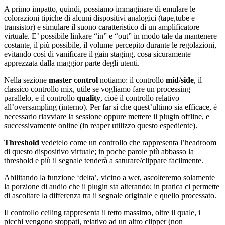
A primo impatto, quindi, possiamo immaginare di emulare le
colorazioni tipiche di alcuni dispositivi analogici (tape,tube e
transistor) e simulare il suono caratteristico di un amplificatore
virtuale. E’ possibile linkare “in” e “out” in modo tale da mantenere
costante, il più possibile, il volume percepito durante le regolazioni,
evitando così di vanificare il gain staging, cosa sicuramente
apprezzata dalla maggior parte degli utenti.
Nella sezione
master control
notiamo: il controllo
mid
/
side
, il
classico controllo mix, utile se vogliamo fare un processing
parallelo, e il controllo
quality
, cioè il controllo relativo
all’oversampling (interno). Per far sì che quest’ultimo sia efficace, è
necessario riavviare la sessione oppure mettere il plugin offline, e
successivamente online (in reaper utilizzo questo espediente).
Threshold
vedetelo come un controllo che rappresenta l’headroom
di questo dispositivo virtuale; in poche parole più abbasso la
threshold e più il segnale tenderà a saturare/clippare facilmente.
Abilitando la funzione ‘delta’, vicino a wet, ascolteremo solamente
la porzione di audio che il plugin sta alterando; in pratica ci permette
di ascoltare la differenza tra il segnale originale e quello processato.
Il controllo ceiling rappresenta il tetto massimo, oltre il quale, i
picchi vengono stoppati, relativo ad un altro clipper (non