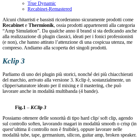
True Dynamic
Recabinet-Remastered
Alcuni chitarristi e bassisti ricorderanno sicuramente prodotti come
Recabinet
e
Thermionik
, ossia prodotti appartenenti alla categoria
“Amp Simulation”. Da qualche anno il brand si sta dedicando anche
alla realizzazione di plugin classici, ideati per i fonici professionisti
(e non), che hanno attirato l’attenzione di una cospicua utenza, me
compreso. Andiamo alla scoperta dei singoli prodotti.
Kclip 3
Parliamo di uno dei plugin più storici, nonché dei più chiacchierati
del marchio, arrivato alla versione 3. Kclip è, sostanzialmente, un
clipper/saturatore ideato per il mixing e il mastering, che può
lavorare anche in modalità multibanda (4 bande).
Fig.1
–
KClip 3
Possiamo ottenere delle sonorità di tipo hard clip/ soft clip, agendo
sul controllo soften, lavorando magari in modalità smooth o crisp (in
quest’ultima il controllo non è fruibile), oppure lavorare nelle
modalità tube, tape, germanium, silicon, guitar amp, broken speaker.