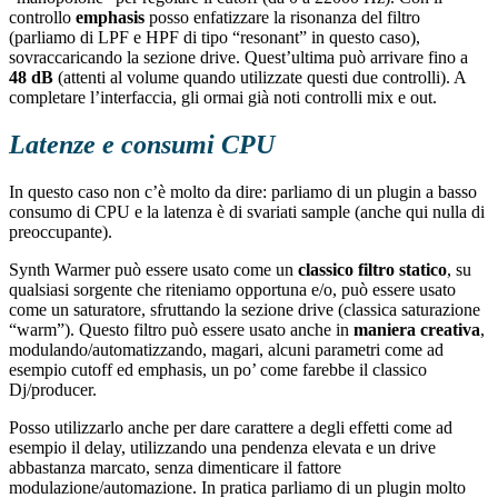
controllo
emphasis
posso enfatizzare la risonanza del filtro
(parliamo di LPF e HPF di tipo “resonant” in questo caso),
sovraccaricando la sezione drive. Quest’ultima può arrivare fino a
48 dB
(attenti al volume quando utilizzate questi due controlli). A
completare l’interfaccia, gli ormai già noti controlli mix e out.
Latenze e consumi CPU
In questo caso non c’è molto da dire: parliamo di un plugin a basso
consumo di CPU e la latenza è di svariati sample (anche qui nulla di
preoccupante).
Synth Warmer può essere usato come un
classico filtro statico
, su
qualsiasi sorgente che riteniamo opportuna e/o, può essere usato
come un saturatore, sfruttando la sezione drive (classica saturazione
“warm”). Questo filtro può essere usato anche in
maniera creativa
,
modulando/automatizzando, magari, alcuni parametri come ad
esempio cutoff ed emphasis, un po’ come farebbe il classico
Dj/producer.
Posso utilizzarlo anche per dare carattere a degli effetti come ad
esempio il delay, utilizzando una pendenza elevata e un drive
abbastanza marcato, senza dimenticare il fattore
modulazione/automazione. In pratica parliamo di un plugin molto