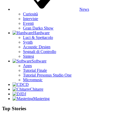
News
Curiosità
Interviste
Eventi
Gran Darko Show
Hardware
Luci & Spettacolo
Synth
Acoustic Design
Segnali di Controllo
Sintesi
Software
Apps
Tutorial Finale
Tutorial Presonus Studio One
Micromusic
CD
Chitarre
DJ
Mastering
Top Stories