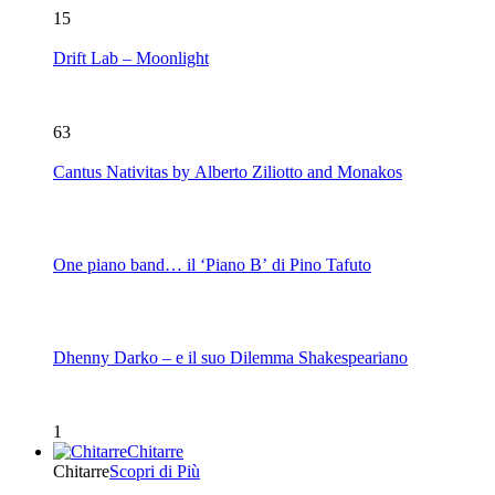
15
Drift Lab – Moonlight
63
Cantus Nativitas by Alberto Ziliotto and Monakos
One piano band… il ‘Piano B’ di Pino Tafuto
Dhenny Darko – e il suo Dilemma Shakespeariano
1
Chitarre
Chitarre
Scopri di Più