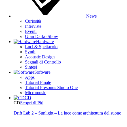
News
Curiosità
Interviste
Eventi
Gran Darko Show
Hardware
Luci & Spettacolo
Synth
Acoustic Design
Segnali di Controllo
Sintesi
Software
Apps
Tutorial Finale
Tutorial Presonus Studio One
Micromusic
CD
CD
Scopri di Più
Drift Lab 2 – Sunlight – La luce come architettura del suono