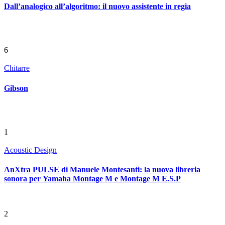
Dall’analogico all’algoritmo: il nuovo assistente in regia
6
Chitarre
Gibson
1
Acoustic Design
AnXtra PULSE di Manuele Montesanti: la nuova libreria
sonora per Yamaha Montage M e Montage M E.S.P
2