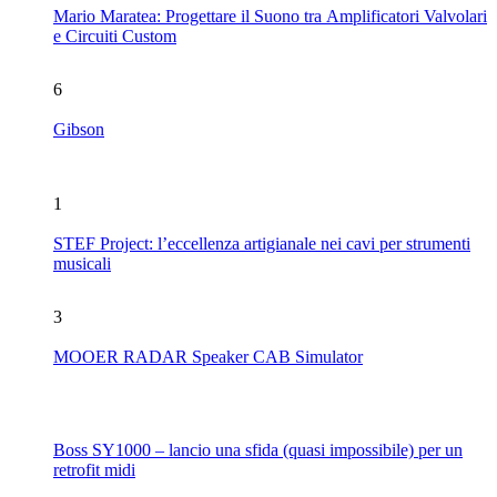
Mario Maratea: Progettare il Suono tra Amplificatori Valvolari
e Circuiti Custom
6
Gibson
1
STEF Project: l’eccellenza artigianale nei cavi per strumenti
musicali
3
MOOER RADAR Speaker CAB Simulator
Boss SY1000 – lancio una sfida (quasi impossibile) per un
retrofit midi