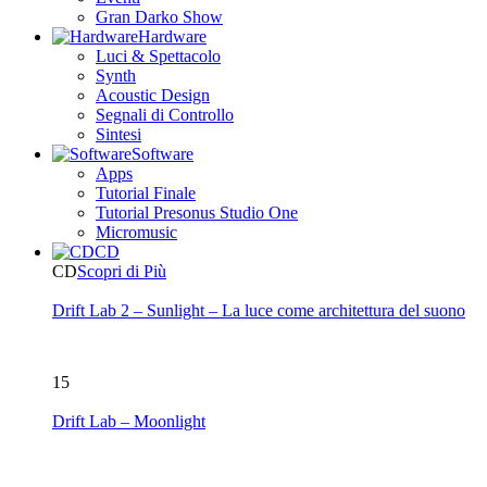
Gran Darko Show
Hardware
Luci & Spettacolo
Synth
Acoustic Design
Segnali di Controllo
Sintesi
Software
Apps
Tutorial Finale
Tutorial Presonus Studio One
Micromusic
CD
CD
Scopri di Più
Drift Lab 2 – Sunlight – La luce come architettura del suono
15
Drift Lab – Moonlight