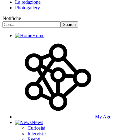
La redazione
Photogallery
Notifiche
Home
My Age
News
Curiosità
Interviste
Eventi