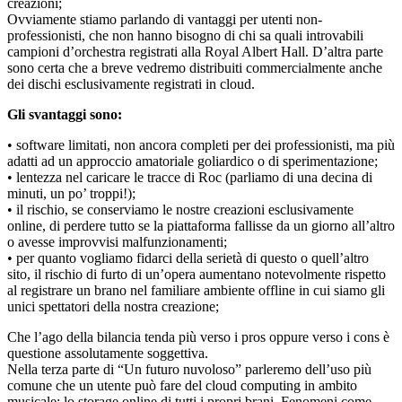
creazioni;
Ovviamente stiamo parlando di vantaggi per utenti non-
professionisti, che non hanno bisogno di chi sa quali introvabili
campioni d’orchestra registrati alla Royal Albert Hall. D’altra parte
sono certa che a breve vedremo distribuiti commercialmente anche
dei dischi esclusivamente registrati in cloud.
Gli svantaggi sono:
• software limitati, non ancora completi per dei professionisti, ma più
adatti ad un approccio amatoriale goliardico o di sperimentazione;
• lentezza nel caricare le tracce di Roc (parliamo di una decina di
minuti, un po’ troppi!);
• il rischio, se conserviamo le nostre creazioni esclusivamente
online, di perdere tutto se la piattaforma fallisse da un giorno all’altro
o avesse improvvisi malfunzionamenti;
• per quanto vogliamo fidarci della serietà di questo o quell’altro
sito, il rischio di furto di un’opera aumentano notevolmente rispetto
al registrare un brano nel familiare ambiente offline in cui siamo gli
unici spettatori della nostra creazione;
Che l’ago della bilancia tenda più verso i pros oppure verso i cons è
questione assolutamente soggettiva.
Nella terza parte di “Un futuro nuvoloso” parleremo dell’uso più
comune che un utente può fare del cloud computing in ambito
musicale: lo storage online di tutti i propri brani. Fenomeni come