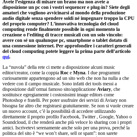
Avete l’esigenza di mixare un brano ma non avete a
disposizione un pc con i vostri sequencer e plug-in? Siete degli
amatori che vogliono avvicinarsi al mondo della produzione
audio digitale senza spendere soldi né impegnare troppo la CPU
del proprio computer? L’innovativa tecnologia del cloud
computing rende finalmente possibile in ogni momento la
creazione o l’editing di tracce musicali con un solo vincolo:
avere con sé un qualunque pc, smartphone o tablet dotato di
una connessione internet. Per approfondire i caratteri generali
del cloud computing potete leggere la prima parte dell’articolo
qui
.
La “nuvola” della rete ci mette a disposizione alcuni music
editor/creator, come la coppia
Roc
e
Myna
. I due programmi
curiosamente appartengono ad un sito web che non ha nulla a che
vedere con il campo musicale. Sono infatti dei tools messi a
disposizione dall’ormai famoso sito/applicazione
Aviary
, che
sostituisce egregiamente i costosissimi image editors come
Photoshop e fratelli. Per poter usufruire dei servizi di Aviary non
bisogna far altro che registrarsi gratuitamente. Se non si vuole creare
un nuovo account, c’è la possibilità di accedere utilizzando
direttamente il proprio profilo Facebook, Twitter , Google, Yahoo o
Soundcloud, il che renderà anche più veloce lo sharing con i propri
amici. Iscrivetevi serenamente anche solo per una prova, perché la
politica del sito è “we won’t share, sell or spam”: non sarete