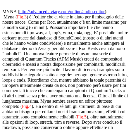
MYNA (
http://advanced.aviary.com/online/audio-editor
):
Myna (
Fig.3
) è l’editor che ci viene in aiuto per il missaggio delle
nostre tracce. Come per Roc, attualmente c’è un limite massimo per
la nostra song (6 minuti). Possiamo importare file che hanno
estensione di tipo wav, aif, mp3, wma, m4a, ogg. E’ possibile inoltre
caricare tracce dal database di SoundCloud (nostre o di altri utenti
che le hanno volute condividere) e naturalmente anche attingere al
database interno di Aviary per utilizzare i Roc Beats creati da noi o
“pubblici”. Una nuova feature permette di usare una serie di
campioni di Quantum Tracks (APM Music) creati da compositori
cibernetici e messi a nostra disposizione per combinarli, modificarli,
remixarli. Per rendere più facile il lavoro di ricerca, i samples sono
suddivisi in categorie e sottocategorie: per ogni genere avremo intro,
loops e ends. Ricordiamo che, mentre abbiamo la totale paternità di
un’opera interamente creata da noi, non potremo però usare per fini
commerciali tracce che contengano campioni di Quantum Tracks o
di altri utenti senza prima aver ottenuto una licenza. Oltre al limite di
lunghezza massima, Myna sembra essere un editor piuttosto
completo (
Fig.4
).
Ha dentro di sé tutti gli strumenti di base di cui
abbiamo bisogno per editare i nostri brani: automazioni, effetti i cui
parametri sono completamente editabili (
Fig.5
), oltre naturalmente
alle opzioni di loop, stretch, trim e reverse. Dopo aver concluso il
mixdown, possiamo conservarlo online oppure effettuare un