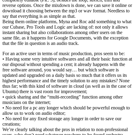
reverse options. Once the mixdown is done, we can save it online or
download it choosing between the mp3 or wav format. Needless to
say that everything is as simple as that.
Being them online platforms, Myna and Roc add something to what
our Cubase, Pro Tools and Logic are lacking of: not only it allows
instant sharing but also collaborations among other users on the
same file, as it happens for Google Documents, with the exception
that the file in question is an audio track.
For an active user in terms of music production, pros seem to be:
• Having some very intuitive softwares and all their basic function at
our disposal without spending a cent; it already happens with the
free software around, you would say… but which software is
updated and upgraded on a daily basis so much that it offers us its
highest performance and the timely solution to any mistakes? None
thus far; with this kind of software in cloud (as well as in the case of
Ubuntu) there is vast room for improvement;
• quick sharing and the “multi-recording” function among other
musicians on the internet;
• No need for a pc any longer which should be powerful enough to
allow us to work on audio editor;
• No need for any fixed storage any longer in order to save our
creations;
We’re clearly talking about the pros in relation to non-professional
users, who don’t need whatever nowhere-to-be-found orchestra