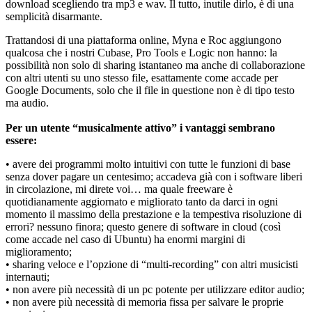
download scegliendo tra mp3 e wav. Il tutto, inutile dirlo, è di una
semplicità disarmante.
Trattandosi di una piattaforma online, Myna e Roc aggiungono
qualcosa che i nostri Cubase, Pro Tools e Logic non hanno: la
possibilità non solo di sharing istantaneo ma anche di collaborazione
con altri utenti su uno stesso file, esattamente come accade per
Google Documents, solo che il file in questione non è di tipo testo
ma audio.
Per un utente “musicalmente attivo” i vantaggi sembrano
essere:
• avere dei programmi molto intuitivi con tutte le funzioni di base
senza dover pagare un centesimo; accadeva già con i software liberi
in circolazione, mi direte voi… ma quale freeware è
quotidianamente aggiornato e migliorato tanto da darci in ogni
momento il massimo della prestazione e la tempestiva risoluzione di
errori? nessuno finora; questo genere di software in cloud (così
come accade nel caso di Ubuntu) ha enormi margini di
miglioramento;
• sharing veloce e l’opzione di “multi-recording” con altri musicisti
internauti;
• non avere più necessità di un pc potente per utilizzare editor audio;
• non avere più necessità di memoria fissa per salvare le proprie