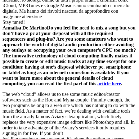
iCloud, MP3Tunes e Google Music stanno cambiando il mercato
digitale. Ma hanno dei risvolti nascosti da approfondire con
maggiore attenzione.
Stay tuned!
Annalisa De Martino
Do you feel the need to mix a song but you
don’t have a pc at your disposal with all the required
sequencers and plug-ins? Are you some amateurs who want to
approach the world of digital audio production either avoiding
any outlays or occupying your own computer’s CPU too much?
The innovative technology of cloud computing finally makes it
possible to create or edit music tracks at any time except for one
condition: having at one’s disposal whichever pc, smartphone
or tablet as long as an internet connection is available. If you
want to learn more about the general details of cloud
computing, you can read the first part of this
article here
.
The web “cloud” allows us to use some music editor/creator
softwares such as the Roc and Myna couple. Funnily enough, the
two programs belong to a web site which has nothing to do with the
music field. As a matter of fact, we’re dealing with available tools
from the already famous Aviary site/application, which finely
replaces the very expensive image editors like Photoshop and all. In
order to take advantage of the Aviary’s services it only requires
signing in for free. If you don’t
feel like creating a new account, it’s given the option to access