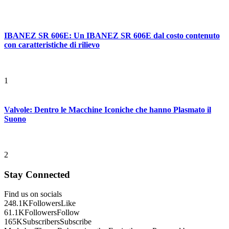
IBANEZ SR 606E: Un IBANEZ SR 606E dal costo contenuto
con caratteristiche di rilievo
1
Valvole: Dentro le Macchine Iconiche che hanno Plasmato il
Suono
2
Stay Connected
Find us on socials
248.1K
Followers
Like
61.1K
Followers
Follow
165K
Subscribers
Subscribe