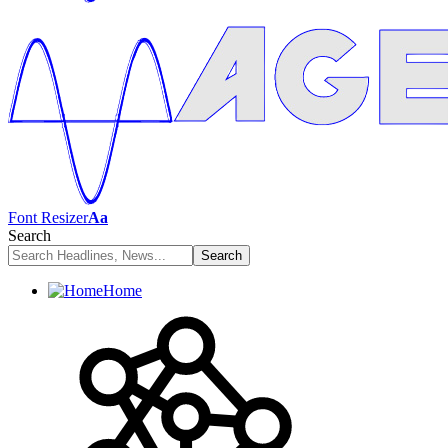
Font Resizer
Aa
Search
Home