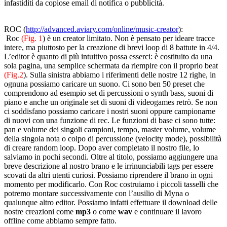
infastiditi da copiose email di notifica o pubblicità.
ROC (
http://advanced.aviary.com/online/music-creator
):
Roc
(Fig. 1
) è un creator limitato. Non è pensato per ideare tracce
intere, ma piuttosto per la creazione di brevi loop di 8 battute in 4/4.
L’editor è quanto di più intuitivo possa esserci: è costituito da una
sola pagina, una semplice schermata da riempire con il proprio beat
(Fig.2
). Sulla sinistra abbiamo i riferimenti delle nostre 12 righe, in
ognuna possiamo caricare un suono. Ci sono ben 50 preset che
comprendono ad esempio set di percussioni o synth bass, suoni di
piano e anche un originale set di suoni di videogames retrò. Se non
ci soddisfano possiamo caricare i nostri suoni oppure campionarne
di nuovi con una funzione di rec. Le funzioni di base ci sono tutte:
pan e volume dei singoli campioni, tempo, master volume, volume
della singola nota o colpo di percussione (velocity mode), possibilità
di creare random loop. Dopo aver completato il nostro file, lo
salviamo in pochi secondi. Oltre al titolo, possiamo aggiungere una
breve descrizione al nostro brano e le irrinunciabili tags per essere
scovati da altri utenti curiosi. Possiamo riprendere il brano in ogni
momento per modificarlo. Con Roc costruiamo i piccoli tasselli che
potremo montare successivamente con l’ausilio di Myna o
qualunque altro editor. Possiamo infatti effettuare il download delle
nostre creazioni come
mp3
o come
wav
e continuare il lavoro
offline come abbiamo sempre fatto.