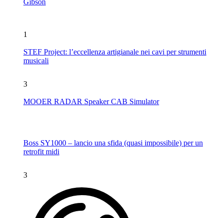
Gibson
1
STEF Project: l’eccellenza artigianale nei cavi per strumenti
musicali
3
MOOER RADAR Speaker CAB Simulator
Boss SY1000 – lancio una sfida (quasi impossibile) per un
retrofit midi
3