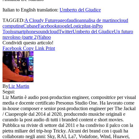
Italian to English translation:
Umberto del Giudice
TAGGED:
A Cloudy Future
ageofaudio
annalisa de martino
cloud
computing
Cubase
Facebook
google
Logic
plug-in
Pro
Tools
smartphone
soundcloud
Twitter
Umberto del Giudice
Un futuro
nuvoloso (parte 2)
Yahoo
Condividi questo articolo!
Facebook
Copy Link
Print
By
Liz Martin
Segui:
Liz Martin è audio post-production engineer, compositrice per visual
media e docente certificato Presonus Studio One. Ha lavorato come
in-house composer e senior post-production engineer per The Jackal
/ Ciaopeople dal 2014 al 2020, producendo musiche originali e
curando la post audio di tutti i branded content e short movies.
Pubblica su riviste di settore dal 2011 e ha condiviso il palco con la
pietra miliare del trip-hop Tricky. Alcuni dei brand con i quali ha
collaborato negli anni: Sky, RAI, La7, Vodafone, Wind, Huawei,