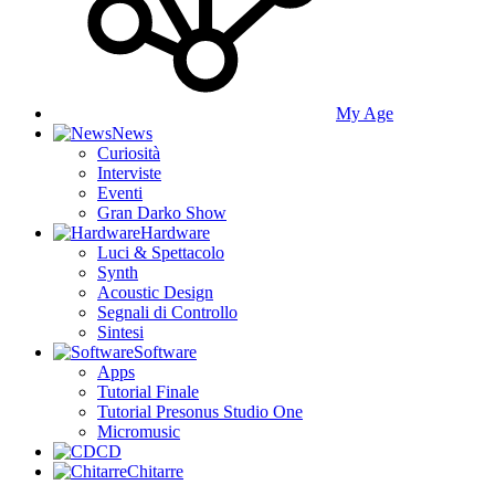
My Age
News
Curiosità
Interviste
Eventi
Gran Darko Show
Hardware
Luci & Spettacolo
Synth
Acoustic Design
Segnali di Controllo
Sintesi
Software
Apps
Tutorial Finale
Tutorial Presonus Studio One
Micromusic
CD
Chitarre