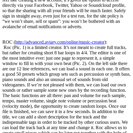
directly via your Facebook, Twitter, Yahoo or Soundcloud profile,
so that the sharing with all your friends will be much faster. Safely
sign in straight away, even just for a test run, for the site policy is
“we won’t share, sell or spam”: you won’t be bothered with an
avalanche of email notifications or adverts.
ROC (
http://advanced.aviary.com/online/music-creator
):
Roc (Pic. 1) is a limited creator. It’s not meant to create full tracks,
but rather for creating short 8 bar loops in 4/4. The editor is one of
the most intuitive ever: just one page to represent it, a simple
window to fill in with your own beat (Pic. 2). On the left side there
are our 12 line references, we can load a sound in each one. It offers
a good 50 presets which group sets such as percussion or synth bass,
piano sounds and also an unusual set of sounds from old
videogames. If we’re not pleased with them, we can load our own
sounds or rather sample some new ones by the recording function.
The basic functions are all there: pan and volume for each sample,
tempo, master volume, single note volume or percussion beat
(velocity mode), the opportunity to create random loops. Once our
file is finished, we can save it in a few seconds. In addition to the
title, we can add a short description for the track and the
indispensable tags in order to be tracked by other curious users. We
can load the track back at any time and change it. Roc allows us to
create small pieces which can be later put together with the help of