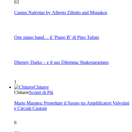
63
Cantus Nativitas by Alberto Ziliotto and Monakos
One piano band… il ‘Piano B’ di Pino Tafuto
Dhenny Darko – e il suo Dilemma Shakespeariano
1
Chitarre
Chitarre
Scopri di Più
Mario Maratea: Progettare il Suono tra Amplificatori Valvolari
e Circuiti Custom
6