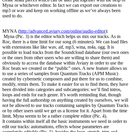
Myna or whichever editor. In fact we can export our creations to
mp3 or wav and keep on working offline as we’ve always been
used to do.
MYNA (
http://advanced.aviary.com/online/audio-editor
):
Myna (Pic. 3) is the editor which helps us mix our tracks. As in
Roc, there is a time limit for our song (6 minutes). We can load files
with extensions like like wav, aif, mp3, wma, m4a, ogg. It is
possible to load tracks from the Soundcloud database (our own ones
or the ones from other users who are willing to share them) and
obviously to access the database within Aviary in order to use the
Roc beats we created or the “public” ones. A new feature allows us
to use a series of samples from Quantum Tracks (APM Music)
created by cybernetic composers and put there for us to combine,
modify, remix them. To make it easier for us to find them, they have
been divided into categories and subcategories: we’ll find intros,
loops and ends for each genre. It’s worth reminding that, though
having the full authorship on anything created by ourselves, we will
not be allowed to use tracks containing samples by Quantum Tracks
or by other users until we get us a license for it. Apart from the time
limit, Myna seems to be a rather complete editor (Pic. 4).
It contains within itself all the basic instruments we need in order to
edit our tracks: automations, effects whose parameters are
completely editable (Pic. 5), besides the loop, stretch, trim and