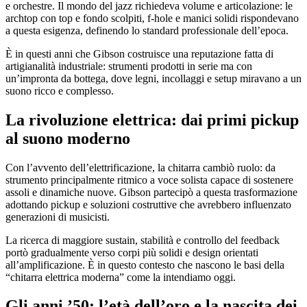
e orchestre. Il mondo del jazz richiedeva volume e articolazione: le
archtop con top e fondo scolpiti, f-hole e manici solidi rispondevano
a questa esigenza, definendo lo standard professionale dell’epoca.
È in questi anni che Gibson costruisce una reputazione fatta di
artigianalità industriale: strumenti prodotti in serie ma con
un’impronta da bottega, dove legni, incollaggi e setup miravano a un
suono ricco e complesso.
La rivoluzione elettrica: dai primi pickup
al suono moderno
Con l’avvento dell’elettrificazione, la chitarra cambiò ruolo: da
strumento principalmente ritmico a voce solista capace di sostenere
assoli e dinamiche nuove. Gibson partecipò a questa trasformazione
adottando pickup e soluzioni costruttive che avrebbero influenzato
generazioni di musicisti.
La ricerca di maggiore sustain, stabilità e controllo del feedback
portò gradualmente verso corpi più solidi e design orientati
all’amplificazione. È in questo contesto che nascono le basi della
“chitarra elettrica moderna” come la intendiamo oggi.
Gli anni ’50: l’età dell’oro e la nascita dei