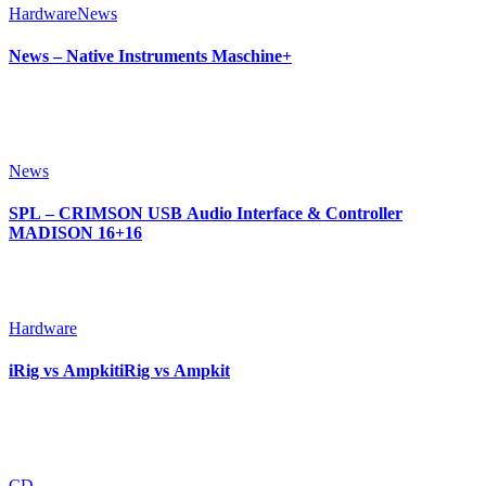
Hardware
News
News – Native Instruments Maschine+
News
SPL – CRIMSON USB Audio Interface & Controller
MADISON 16+16
Hardware
iRig vs AmpkitiRig vs Ampkit
CD