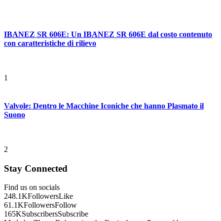
IBANEZ SR 606E: Un IBANEZ SR 606E dal costo contenuto
con caratteristiche di rilievo
1
Valvole: Dentro le Macchine Iconiche che hanno Plasmato il
Suono
2
Stay Connected
Find us on socials
248.1K
Followers
Like
61.1K
Followers
Follow
165K
Subscribers
Subscribe