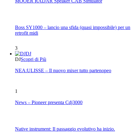
MOOER RADAR Speaker CAB Simulator
Boss SY1000 – lancio una sfida (quasi impossibile) per un
retrofit midi
3
DJ
DJ
Scopri di Più
NEA:ULISSE – Il nuovo mixer tutto partenopeo
1
News – Pioneer presenta Cdj3000
Native instrument: Il passaggio evolutivo ha inizio.