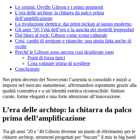
Le origini: Orville Gibson e i primi strumenti
L’era delle archtop: la chitarra da palco prima
dell’amplificazione
La rivoluzione elettrica: dai primi pickup al suono moderno
Gli anni ’50: l’età dell’oro e la nascita dei modelli leggendari
Dal blues al rock: Gibson come icona culturale
Crisi, cambi di gestione e rinascite: una storia fatta anche di
svolte
Perché le Gibson sono ancora così desiderate oggi
Punti di forza tipici
Cosa valutare prima di scegliere
Conclusione
Nei primi decenni del Novecento l’azienda si consolidò e iniziò a
imporsi nel mercato statunitense, affermandosi soprattutto grazie alla
qualità costruttiva e a un’identità estetica riconoscibile: finiture
curate, forme eleganti e una forte attenzione all’innovazione.
L’era delle archtop: la chitarra da palco
prima dell’amplificazione
Tra gli anni ’20 e ’40 Gibson divenne un punto di riferimento per le
chitarre archtop, strumenti progettati per “bucare” il mix in big band