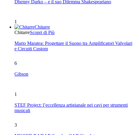
Dhenny Darko – e il suo Dilemma Shakespeariano
1
Chitarre
Chitarre
Scopri di Più
Mario Maratea: Progettare il Suono tra Amplificatori Valvolari
e Circuiti Custom
6
Gibson
1
STEF Project: l’eccellenza artigianale nei cavi per strumenti
musicali
3