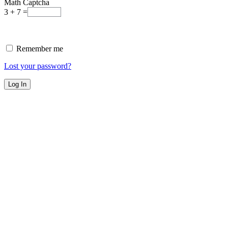
Math Captcha
3 + 7 =
Remember me
Lost your password?