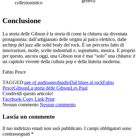
generi)
collezionistico
Conclusione
La storia delle Gibson è la storia di come la chitarra sia diventata
protagonista: dall’artigianato delle origini al palco elettrico, dalle
archtop del jazz alle solid body del rock. È un percorso fatto di
innovazioni, mode, scelte industriali e, soprattutto, musica. E proprio
per questo, ancora oggi, una Gibson non è mai “solo” una chitarra: è
un capitolo vivente della cultura pop e della liuteria moderna.
Fabio Pesce
TAGGED:
age of audio
ageofaudio
Dal blues al rock
Fabio
Pesce
Gibson
La storia delle Gibson
Les Paul
Condividi questo articolo!
Facebook
Copy Link
Print
Nessun commento
Nessun commento
Lascia un commento
Il tuo indirizzo email non sarà pubblicato.
I campi obbligatori sono
contrassegnati
*