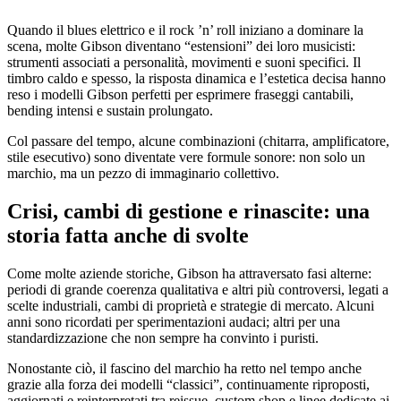
Quando il blues elettrico e il rock ’n’ roll iniziano a dominare la
scena, molte Gibson diventano “estensioni” dei loro musicisti:
strumenti associati a personalità, movimenti e suoni specifici. Il
timbro caldo e spesso, la risposta dinamica e l’estetica decisa hanno
reso i modelli Gibson perfetti per esprimere fraseggi cantabili,
bending intensi e sustain prolungato.
Col passare del tempo, alcune combinazioni (chitarra, amplificatore,
stile esecutivo) sono diventate vere formule sonore: non solo un
marchio, ma un pezzo di immaginario collettivo.
Crisi, cambi di gestione e rinascite: una
storia fatta anche di svolte
Come molte aziende storiche, Gibson ha attraversato fasi alterne:
periodi di grande coerenza qualitativa e altri più controversi, legati a
scelte industriali, cambi di proprietà e strategie di mercato. Alcuni
anni sono ricordati per sperimentazioni audaci; altri per una
standardizzazione che non sempre ha convinto i puristi.
Nonostante ciò, il fascino del marchio ha retto nel tempo anche
grazie alla forza dei modelli “classici”, continuamente riproposti,
aggiornati e reinterpretati tra reissue, custom shop e linee dedicate ai