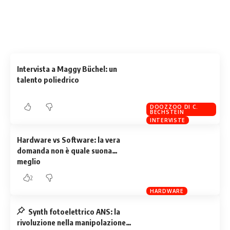
Related Stories
Uncover the stories that related to the post!
Intervista a Maggy Büchel: un
talento poliedrico
DOOZZOO DI C.
BECHSTEIN
INTERVISTE
Hardware vs Software: la vera
domanda non è quale suona
meglio
2
HARDWARE
Synth fotoelettrico ANS: la
rivoluzione nella manipolazione