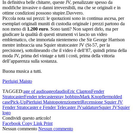
In definitiva belle chitarre, queste JV, penalizzate spesso da
modifiche invasive o danni irreversibili, ma che se originali e in
ottime condizioni possono stupire.Davvero.
Piccola nota sui prezzi: le quotazioni sono in continua ascesa, per
esemplari originali muniti di custodia originale i prezzi partono da
non meno di
1.200 euro
. Sono tanti? Non saprei dirlo, ma per
giudicare la qualità di questi strumenti vi lascio un video
emblematico, che immortala nientemeno che Sir George Harrison
mentre imbraccia una Squier stratocaster JV (St-57, per la
precisione), sottolineando che il video è dell’87, quindi prima della
moda JV, prima del vintage a tutti i costi, prima della vittoria
dell’apparenza sulla sostanza.
Buona musica a tutti.
Pierluigi Maisto
TAGGED:
age of audio
ageofaudio
Eric Clapton
Fender
Stratocaster
Fender telecaster
gray bobbins
Mark Knopfler
molded
case
Pick-Up
Pierluigi Maisto
potenziometri
Recensione Squier JV
Fender Stratocaster e Fender Telecaster JV
saldature
Squier JV
Squier
logo
Condividi questo articolo!
Facebook
Copy Link
Print
Nessun commento
Nessun commento