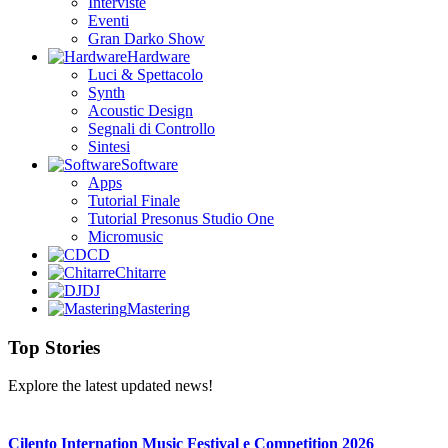
Interviste
Eventi
Gran Darko Show
Hardware
Luci & Spettacolo
Synth
Acoustic Design
Segnali di Controllo
Sintesi
Software
Apps
Tutorial Finale
Tutorial Presonus Studio One
Micromusic
CD
Chitarre
DJ
Mastering
Top Stories
Explore the latest updated news!
Cilento Internation Music Festival e Competition 2026