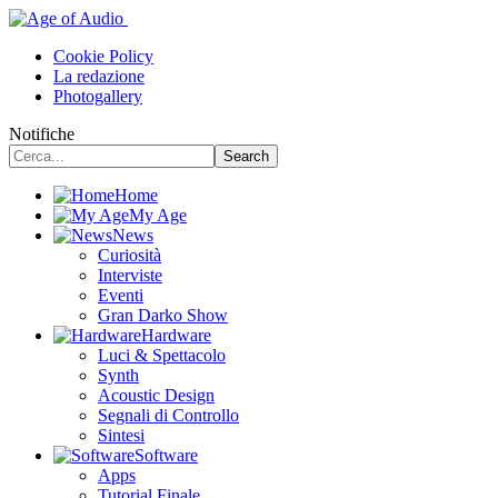
Cookie Policy
La redazione
Photogallery
Notifiche
Home
My Age
News
Curiosità
Interviste
Eventi
Gran Darko Show
Hardware
Luci & Spettacolo
Synth
Acoustic Design
Segnali di Controllo
Sintesi
Software
Apps
Tutorial Finale