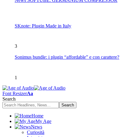
News SOFTUBE: GERMANIUM COMPRESSOR
SKnote: Plugin Made in Italy
3
Sonimus bundle: i plugin “affordable” e con carattere?
1
Font Resizer
Aa
Search
Home
My Age
News
Curiosità