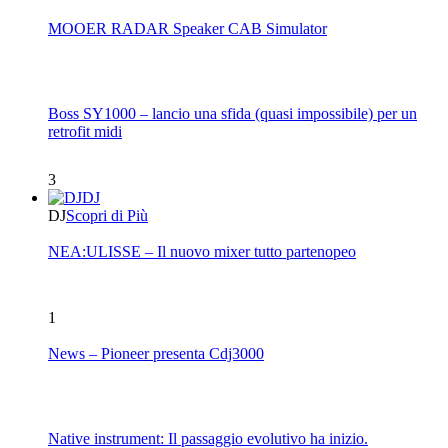
MOOER RADAR Speaker CAB Simulator
Boss SY1000 – lancio una sfida (quasi impossibile) per un
retrofit midi
3
DJ
DJ
Scopri di Più
NEA:ULISSE – Il nuovo mixer tutto partenopeo
1
News – Pioneer presenta Cdj3000
Native instrument: Il passaggio evolutivo ha inizio.