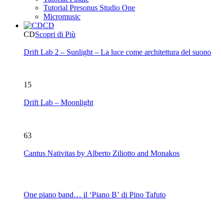
Tutorial Presonus Studio One
Micromusic
CD
CD
Scopri di Più
Drift Lab 2 – Sunlight – La luce come architettura del suono
15
Drift Lab – Moonlight
63
Cantus Nativitas by Alberto Ziliotto and Monakos
One piano band… il ‘Piano B’ di Pino Tafuto