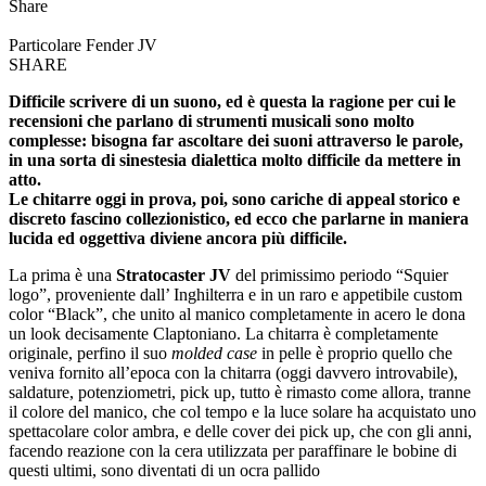
Share
Particolare Fender JV
SHARE
Difficile scrivere di un suono, ed è questa la ragione per cui le
recensioni che parlano di strumenti musicali sono molto
complesse: bisogna far ascoltare dei suoni attraverso le parole,
in una sorta di sinestesia dialettica molto difficile da mettere in
atto.
Le chitarre oggi in prova, poi, sono cariche di appeal storico e
discreto fascino collezionistico, ed ecco che parlarne in maniera
lucida ed oggettiva diviene ancora più difficile.
La prima è una
Stratocaster JV
del primissimo periodo “Squier
logo”, proveniente dall’ Inghilterra e in un raro e appetibile custom
color “Black”, che unito al manico completamente in acero le dona
un look decisamente Claptoniano. La chitarra è completamente
originale, perfino il suo
molded case
in pelle è proprio quello che
veniva fornito all’epoca con la chitarra (oggi davvero introvabile),
saldature, potenziometri, pick up, tutto è rimasto come allora, tranne
il colore del manico, che col tempo e la luce solare ha acquistato uno
spettacolare color ambra, e delle cover dei pick up, che con gli anni,
facendo reazione con la cera utilizzata per paraffinare le bobine di
questi ultimi, sono diventati di un ocra pallido