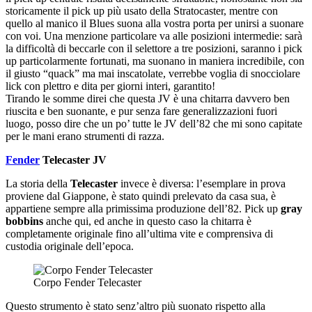
storicamente il pick up più usato della Stratocaster, mentre con
quello al manico il Blues suona alla vostra porta per unirsi a suonare
con voi. Una menzione particolare va alle posizioni intermedie: sarà
la difficoltà di beccarle con il selettore a tre posizioni, saranno i pick
up particolarmente fortunati, ma suonano in maniera incredibile, con
il giusto “quack” ma mai inscatolate, verrebbe voglia di snocciolare
lick con plettro e dita per giorni interi, garantito!
Tirando le somme direi che questa JV è una chitarra davvero ben
riuscita e ben suonante, e pur senza fare generalizzazioni fuori
luogo, posso dire che un po’ tutte le JV dell’82 che mi sono capitate
per le mani erano strumenti di razza.
Fender
Telecaster JV
La storia della
Telecaster
invece è diversa: l’esemplare in prova
proviene dal Giappone, è stato quindi prelevato da casa sua, è
appartiene sempre alla primissima produzione dell’82. Pick up
gray
bobbins
anche qui, ed anche in questo caso la chitarra è
completamente originale fino all’ultima vite e comprensiva di
custodia originale dell’epoca.
Corpo Fender Telecaster
Questo strumento è stato senz’altro più suonato rispetto alla