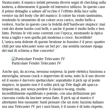
Stratocaster, il manico infatti presenta diversi segni di checking sulla
tastiera, a dimostrarne il grande ed intensivo utilizzo. In questo caso
il primo dettaglio a saltare all’occhio è l’effetto della luce sulla
vernice sia del body che del manico: il colore ha virato tantissimo,
rendendo lo strumento di un colore ocra carico, molto bello a
vedersi. Anche in questo caso la fedeltà dell’hardware stupisce: mai
visti dei dome knobs così belli, e anche il ponte è molto bello e ben
fatto. Persino le viti sono coerenti con l’epoca, mostrando la tipica
testa a taglio e non quella più moderna a croce. Incredibile!
L’unica nota dolente di questo bestione in frassino è il peso: quattro
chili per una telecaster sono un bel po’, ma sentirla suonare ripaga
del mal di schiena a fine concerto!
Particolare Fender Telecaster JV
Anche qui, da accesa, nessuna sorpresa: la parte elettrica funziona a
meraviglia, nessun crack o imprevisto di sorta, tutto fa il suo dovere
ed il suono è davvero spettacolare: soprattutto il pick up al ponte
stupisce, in quanto non è il solito pick up Tele dagli alti spacca-
timpani ma, pur senza perdere il classico twang, risulta
incredibilmente equilibrato e potente, con una definizione per
ciascuna corda da lasciare senza fiato. Il pick up al manico è
altrettanto ben suonante: basti pensare che un noto Jazzista italiano
usa una Telecaster JV per i suoi brani, è il suono è di tutto rispetto.