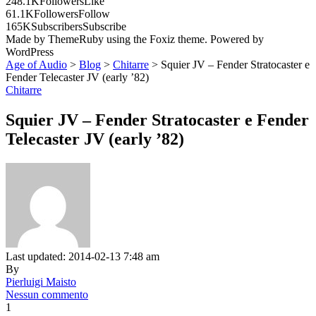
248.1K
Followers
Like
61.1K
Followers
Follow
165K
Subscribers
Subscribe
Made by ThemeRuby using the Foxiz theme. Powered by
WordPress
Age of Audio
>
Blog
>
Chitarre
>
Squier JV – Fender Stratocaster e
Fender Telecaster JV (early ’82)
Chitarre
Squier JV – Fender Stratocaster e Fender
Telecaster JV (early ’82)
Last updated: 2014-02-13 7:48 am
By
Pierluigi Maisto
Nessun commento
1