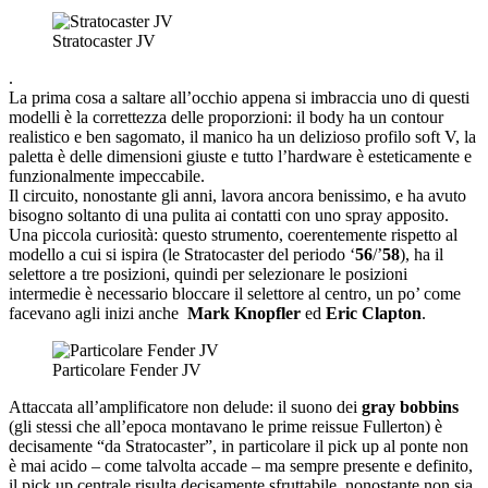
Stratocaster JV
.
La prima cosa a saltare all’occhio appena si imbraccia uno di questi
modelli è la correttezza delle proporzioni: il body ha un contour
realistico e ben sagomato, il manico ha un delizioso profilo soft V, la
paletta è delle dimensioni giuste e tutto l’hardware è esteticamente e
funzionalmente impeccabile.
Il circuito, nonostante gli anni, lavora ancora benissimo, e ha avuto
bisogno soltanto di una pulita ai contatti con uno spray apposito.
Una piccola curiosità: questo strumento, coerentemente rispetto al
modello a cui si ispira (le Stratocaster del periodo ‘
56
/’
58
), ha il
selettore a tre posizioni, quindi per selezionare le posizioni
intermedie è necessario bloccare il selettore al centro, un po’ come
facevano agli inizi anche
Mark
Knopfler
ed
Eric Clapton
.
Particolare Fender JV
Attaccata all’amplificatore non delude: il suono dei
gray bobbins
(gli stessi che all’epoca montavano le prime reissue Fullerton) è
decisamente “da Stratocaster”, in particolare il pick up al ponte non
è mai acido – come talvolta accade – ma sempre presente e definito,
il pick up centrale risulta decisamente sfruttabile, nonostante non sia