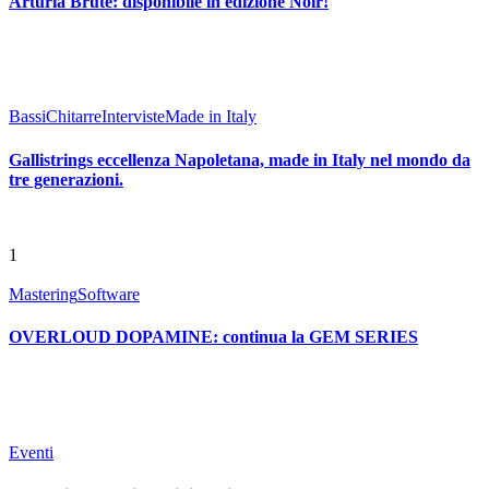
Arturia Brute: disponibile in edizione Noir!
Bassi
Chitarre
Interviste
Made in Italy
Gallistrings eccellenza Napoletana, made in Italy nel mondo da
tre generazioni.
1
Mastering
Software
OVERLOUD DOPAMINE: continua la GEM SERIES
Eventi