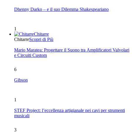
Dhenny Darko – e il suo Dilemma Shakespeariano
1
Chitarre
Chitarre
Scopri di Più
Mario Maratea: Progettare il Suono tra Amplificatori Valvolari
e Circuiti Custom
6
Gibson
1
STEF Project: l’eccellenza artigianale nei cavi per strumenti
musicali
3