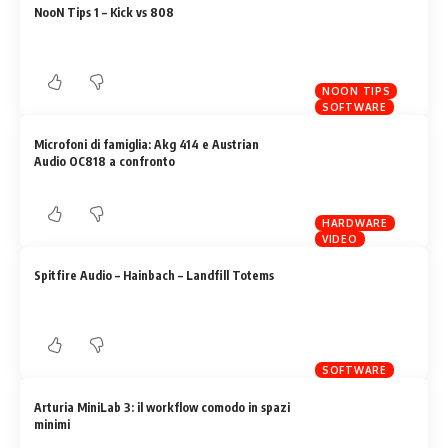
NooN Tips 1 – Kick vs 808
NOON TIPS
SOFTWARE
Microfoni di famiglia: Akg 414 e Austrian
Audio OC818 a confronto
HARDWARE
VIDEO
Spitfire Audio – Hainbach – Landfill Totems
SOFTWARE
Arturia MiniLab 3: il workflow comodo in spazi
minimi