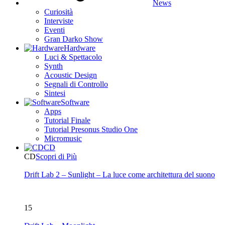
News
Curiosità
Interviste
Eventi
Gran Darko Show
Hardware
Luci & Spettacolo
Synth
Acoustic Design
Segnali di Controllo
Sintesi
Software
Apps
Tutorial Finale
Tutorial Presonus Studio One
Micromusic
CD
CD
Scopri di Più
Drift Lab 2 – Sunlight – La luce come architettura del suono
15