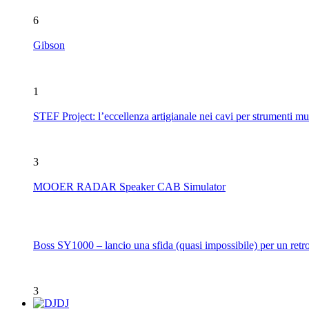
6
Gibson
1
STEF Project: l’eccellenza artigianale nei cavi per strumenti mu
3
MOOER RADAR Speaker CAB Simulator
Boss SY1000 – lancio una sfida (quasi impossibile) per un retro
3
DJ