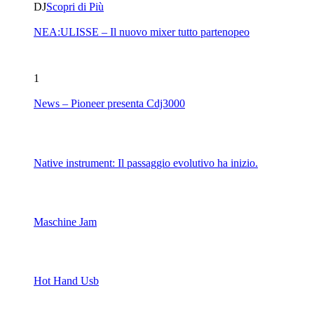
DJ
Scopri di Più
NEA:ULISSE – Il nuovo mixer tutto partenopeo
1
News – Pioneer presenta Cdj3000
Native instrument: Il passaggio evolutivo ha inizio.
Maschine Jam
Hot Hand Usb