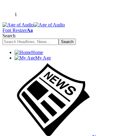
1
Font Resizer
Aa
Search
Home
My Age