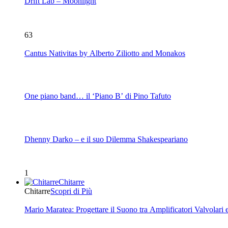
Drift Lab – Moonlight
63
Cantus Nativitas by Alberto Ziliotto and Monakos
One piano band… il ‘Piano B’ di Pino Tafuto
Dhenny Darko – e il suo Dilemma Shakespeariano
1
Chitarre
Chitarre
Scopri di Più
Mario Maratea: Progettare il Suono tra Amplificatori Valvolari 