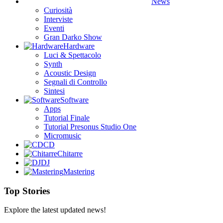
News
Curiosità
Interviste
Eventi
Gran Darko Show
Hardware
Luci & Spettacolo
Synth
Acoustic Design
Segnali di Controllo
Sintesi
Software
Apps
Tutorial Finale
Tutorial Presonus Studio One
Micromusic
CD
Chitarre
DJ
Mastering
Top Stories
Explore the latest updated news!