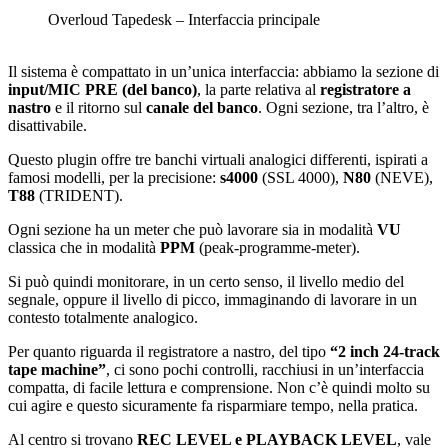
Overloud Tapedesk – Interfaccia principale
Il sistema è compattato in un’unica interfaccia: abbiamo la sezione di
input/MIC PRE (del banco)
, la parte relativa al
registratore a
nastro
e il ritorno sul
canale del banco
. Ogni sezione, tra l’altro, è
disattivabile.
Questo plugin offre tre banchi virtuali analogici differenti, ispirati a
famosi modelli, per la precisione:
s4000
(SSL 4000),
N80
(NEVE),
T88
(TRIDENT).
Ogni sezione ha un meter che può lavorare sia in modalità
VU
classica che in modalità
PPM
(peak-programme-meter).
Si può quindi monitorare, in un certo senso, il livello medio del
segnale, oppure il livello di picco, immaginando di lavorare in un
contesto totalmente analogico.
Per quanto riguarda il registratore a nastro, del tipo
“2 inch 24-track
tape machine”
, ci sono pochi controlli, racchiusi in un’interfaccia
compatta, di facile lettura e comprensione. Non c’è quindi molto su
cui agire e questo sicuramente fa risparmiare tempo, nella pratica.
Al centro si trovano
REC LEVEL e PLAYBACK LEVEL
, vale