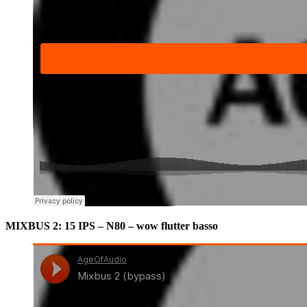
MIXBUS 2: 15 IPS – N80 – wow flutter basso