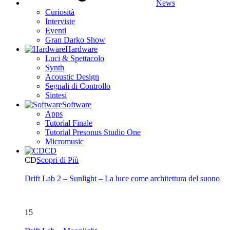
News
Curiosità
Interviste
Eventi
Gran Darko Show
Hardware
Luci & Spettacolo
Synth
Acoustic Design
Segnali di Controllo
Sintesi
Software
Apps
Tutorial Finale
Tutorial Presonus Studio One
Micromusic
CD
CD
Scopri di Più
Drift Lab 2 – Sunlight – La luce come architettura del suono
15