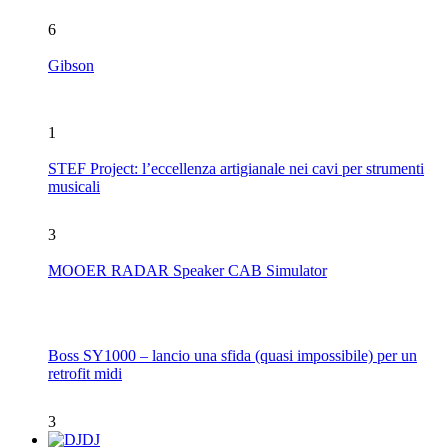
6
Gibson
1
STEF Project: l’eccellenza artigianale nei cavi per strumenti
musicali
3
MOOER RADAR Speaker CAB Simulator
Boss SY1000 – lancio una sfida (quasi impossibile) per un
retrofit midi
3
DJ