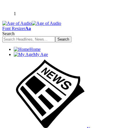
1
Font Resizer
Aa
Search
Home
My Age