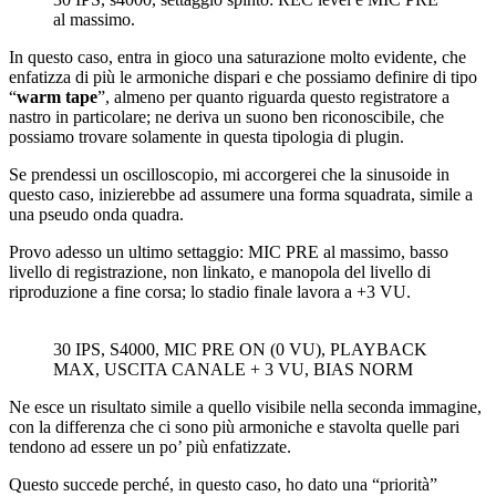
al massimo.
In questo caso, entra in gioco una saturazione molto evidente, che
enfatizza di più le armoniche dispari e che possiamo definire di tipo
“
warm tape
”, almeno per quanto riguarda questo registratore a
nastro in particolare; ne deriva un suono ben riconoscibile, che
possiamo trovare solamente in questa tipologia di plugin.
Se prendessi un oscilloscopio, mi accorgerei che la sinusoide in
questo caso, inizierebbe ad assumere una forma squadrata, simile a
una pseudo onda quadra.
Provo adesso un ultimo settaggio: MIC PRE al massimo, basso
livello di registrazione, non linkato, e manopola del livello di
riproduzione a fine corsa; lo stadio finale lavora a +3 VU.
30 IPS, S4000, MIC PRE ON (0 VU), PLAYBACK
MAX, USCITA CANALE + 3 VU, BIAS NORM
Ne esce un risultato simile a quello visibile nella seconda immagine,
con la differenza che ci sono più armoniche e stavolta quelle pari
tendono ad essere un po’ più enfatizzate.
Questo succede perché, in questo caso, ho dato una “priorità”