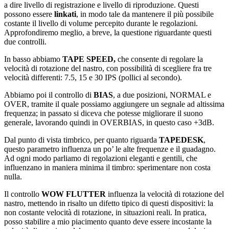
a dire livello di registrazione e livello di riproduzione. Questi
possono essere
linkati
, in modo tale da mantenere il più possibile
costante il livello di volume percepito durante le regolazioni.
Approfondiremo meglio, a breve, la questione riguardante questi
due controlli.
In basso abbiamo
TAPE SPEED,
che consente di regolare la
velocità di rotazione del nastro, con possibilità di scegliere fra tre
velocità differenti: 7.5, 15 e 30 IPS (pollici al secondo).
Abbiamo poi il controllo di
BIAS
, a due posizioni, NORMAL e
OVER, tramite il quale possiamo aggiungere un segnale ad altissima
frequenza; in passato si diceva che potesse migliorare il suono
generale, lavorando quindi in OVERBIAS, in questo caso +3dB.
Dal punto di vista timbrico, per quanto riguarda
TAPEDESK
,
questo parametro influenza un po’ le alte frequenze e il guadagno.
Ad ogni modo parliamo di regolazioni eleganti e gentili, che
influenzano in maniera minima il timbro: sperimentare non costa
nulla.
Il controllo
WOW FLUTTER
influenza la velocità di rotazione del
nastro, mettendo in risalto un difetto tipico di questi dispositivi: la
non costante velocità di rotazione, in situazioni reali. In pratica,
posso stabilire a mio piacimento quanto deve essere incostante la