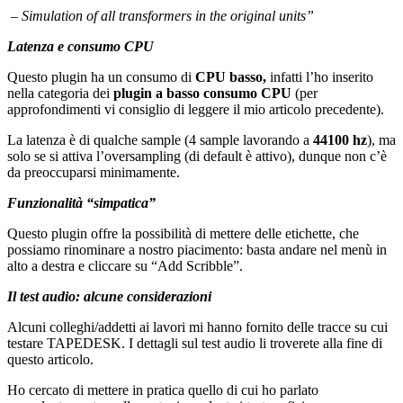
– Simulation of all transformers in the original units”
Latenza e consumo CPU
Questo plugin ha un consumo di
CPU basso,
infatti l’ho inserito
nella categoria dei
plugin a basso consumo CPU
(per
approfondimenti vi consiglio di leggere il mio articolo precedente).
La latenza è di qualche sample (4 sample lavorando a
44100 hz
), ma
solo se si attiva l’oversampling (di default è attivo), dunque non c’è
da preoccuparsi minimamente.
Funzionalità “simpatica”
Questo plugin offre la possibilità di mettere delle etichette, che
possiamo rinominare a nostro piacimento: basta andare nel menù in
alto a destra e cliccare su “Add Scribble”.
Il test audio: alcune considerazioni
Alcuni colleghi/addetti ai lavori mi hanno fornito delle tracce su cui
testare TAPEDESK. I dettagli sul test audio li troverete alla fine di
questo articolo.
Ho cercato di mettere in pratica quello di cui ho parlato