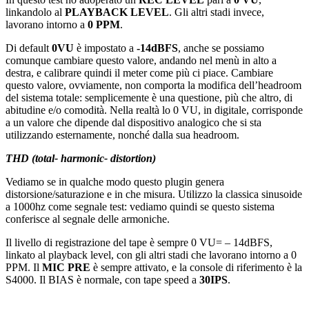
linkandolo al
PLAYBACK LEVEL
. Gli altri stadi invece,
lavorano intorno a
0 PPM
.
Di default
0VU
è impostato a
-14dBFS
, anche se possiamo
comunque cambiare questo valore, andando nel menù in alto a
destra, e calibrare quindi il meter come più ci piace. Cambiare
questo valore, ovviamente, non comporta la modifica dell’headroom
del sistema totale: semplicemente è una questione, più che altro, di
abitudine e/o comodità. Nella realtà lo 0 VU, in digitale, corrisponde
a un valore che dipende dal dispositivo analogico che si sta
utilizzando esternamente, nonché dalla sua headroom.
THD (total- harmonic- distortion)
Vediamo se in qualche modo questo plugin genera
distorsione/saturazione e in che misura. Utilizzo la classica sinusoide
a 1000hz come segnale test: vediamo quindi se questo sistema
conferisce al segnale delle armoniche.
Il livello di registrazione del tape è sempre 0 VU= – 14dBFS,
linkato al playback level, con gli altri stadi che lavorano intorno a 0
PPM. Il
MIC PRE
è sempre attivato, e la console di riferimento è la
S4000. Il BIAS è normale, con tape speed a
30IPS
.