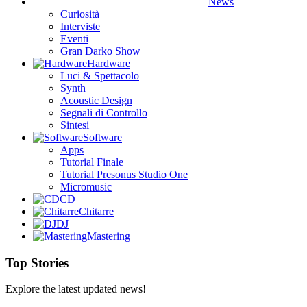
News
Curiosità
Interviste
Eventi
Gran Darko Show
Hardware
Luci & Spettacolo
Synth
Acoustic Design
Segnali di Controllo
Sintesi
Software
Apps
Tutorial Finale
Tutorial Presonus Studio One
Micromusic
CD
Chitarre
DJ
Mastering
Top Stories
Explore the latest updated news!