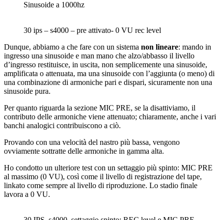
Sinusoide a 1000hz
30 ips – s4000 – pre attivato- 0 VU rec level
Dunque, abbiamo a che fare con un sistema
non lineare
: mando in
ingresso una sinusoide e man mano che alzo/abbasso il livello
d’ingresso restituisce, in uscita, non semplicemente una sinusoide,
amplificata o attenuata, ma una sinusoide con l’aggiunta (o meno) di
una combinazione di armoniche pari e dispari, sicuramente non una
sinusoide pura.
Per quanto riguarda la sezione MIC PRE, se la disattiviamo, il
contributo delle armoniche viene attenuato; chiaramente, anche i vari
banchi analogici contribuiscono a ciò.
Provando con una velocità del nastro più bassa, vengono
ovviamente sottratte delle armoniche in gamma alta.
Ho condotto un ulteriore test con un settaggio più spinto: MIC PRE
al massimo (0 VU), così come il livello di registrazione del tape,
linkato come sempre al livello di riproduzione. Lo stadio finale
lavora a 0 VU.
30 IPS, s4000, settaggio spinto: REC level e MIC PRE