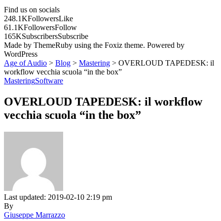
Find us on socials
248.1K
Followers
Like
61.1K
Followers
Follow
165K
Subscribers
Subscribe
Made by ThemeRuby using the Foxiz theme. Powered by
WordPress
Age of Audio
>
Blog
>
Mastering
>
OVERLOUD TAPEDESK: il
workflow vecchia scuola “in the box”
Mastering
Software
OVERLOUD TAPEDESK: il workflow
vecchia scuola “in the box”
Last updated: 2019-02-10 2:19 pm
By
Giuseppe Marrazzo