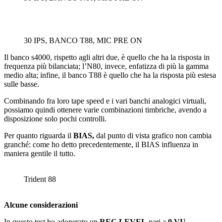
30 IPS, BANCO T88, MIC PRE ON
Il banco s4000, rispetto agli altri due, è quello che ha la risposta in
frequenza più bilanciata; l’N80, invece, enfatizza di più la gamma
medio alta; infine, il banco T88 è quello che ha la risposta più estesa
sulle basse.
Combinando fra loro tape speed e i vari banchi analogici virtuali,
possiamo quindi ottenere varie combinazioni timbriche, avendo a
disposizione solo pochi controlli.
Per quanto riguarda il
BIAS,
dal punto di vista grafico non cambia
granché: come ho detto precedentemente, il BIAS influenza in
maniera gentile il tutto.
Trident 88
Alcune considerazioni
In questo test ho adoperato un
REC LEVEL
pari a
0 VU
,