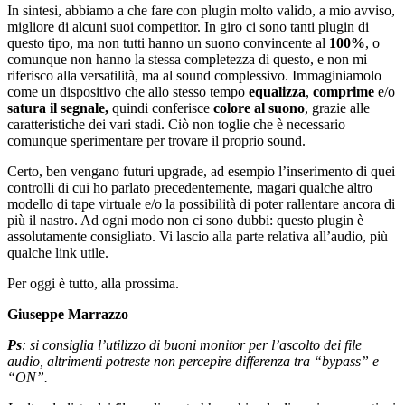
In sintesi, abbiamo a che fare con plugin molto valido, a mio avviso,
migliore di alcuni suoi competitor. In giro ci sono tanti plugin di
questo tipo, ma non tutti hanno un suono convincente al
100%
, o
comunque non hanno la stessa completezza di questo, e non mi
riferisco alla versatilità, ma al sound complessivo. Immaginiamolo
come un dispositivo che allo stesso tempo
equalizza
,
comprime
e/o
satura il segnale,
quindi conferisce
colore al suono
, grazie alle
caratteristiche dei vari stadi. Ciò non toglie che è necessario
comunque sperimentare per trovare il proprio sound.
Certo, ben vengano futuri upgrade, ad esempio l’inserimento di quei
controlli di cui ho parlato precedentemente, magari qualche altro
modello di tape virtuale e/o la possibilità di poter rallentare ancora di
più il nastro. Ad ogni modo non ci sono dubbi: questo plugin è
assolutamente consigliato. Vi lascio alla parte relativa all’audio, più
qualche link utile.
Per oggi è tutto, alla prossima.
Giuseppe Marrazzo
Ps
: si consiglia l’utilizzo di buoni monitor per l’ascolto dei file
audio, altrimenti potreste non percepire differenza tra “bypass” e
“ON”.