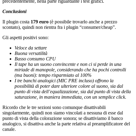
precedentemente, nella parte riguardante i test grafici.
Conclusioni
Il plugin costa
179 euro
(è possibile trovarlo anche a prezzo
scontato), quindi non rientra fra i plugin “consumer/cheap”.
Gli aspetti positivi sono:
Veloce da settare
Buona versatilità
Basso consumo CPU
Il tape ha un suono convincente e non ci si perde in una
miriade di manopole, considerando che ha pochi controlli
(ma buoni): tempo risparmiato al 100%
I tre banchi analogici (MIC PRE incluso) offrono la
possibilità di poter dare ulteriore colore al suono,
sia dal
punto di vista dell’equalizzazione, sia dal punto di vista della
saturazione, in maniera immediata, con un semplice click.
Ricordo che le tre sezioni sono comunque disattivabili
singolarmente, quindi non siamo vincolati a nessuna di esse dal
punto di vista della colorazione sonora; se disattiviamo il banco
analogico, si disattiva anche la parte relativa al preamplificatore del
canale.