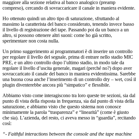
maggiore alla sezione relativa al banco analogico (preamp
compreso), cercando di sovraccaricare il canale in maniera evidente.
Ho ottenuto quindi un altro tipo di saturazione, sfruttando al
massimo la caratterista del banco considerato, tenendo invece basso
il livello di registrazione del tape. Passando poi da un banco a un
altro, si possono ottenere altri suoni: come ho già scritto,
sperimentare non costa nulla.
Un primo suggerimento ai programmatori è di inserire un controllo
per regolare il livello del segnale, prima di entrare nello stadio MIC
PRE, e un altro controllo dopo l’ultimo stadio, in modo tale da
regolare il livello d’uscita generale, magari (perché no?) dopo aver
sovraccaricato il canale del banco in maniera evidentissima. Sarebbe
una buona cosa anche l’inserimento di un controllo dry – wet, così il
plugin diventerebbe ancora più “simpatico” e flessibile.
Abbiamo visto come interagiscono tra loro queste tre sezioni, sia dal
punto di vista della risposta in frequenza, sia dal punto di vista della
saturazione, e abbiamo visto che questo sistema non conosce
minimamente la parola “trasparenza” e “linearità” (come è giusto
che sia). L’azienda, del resto, ci aveva messo in “guardia”, recitando
così:
“- Faithful interactions between the console and the tape machine