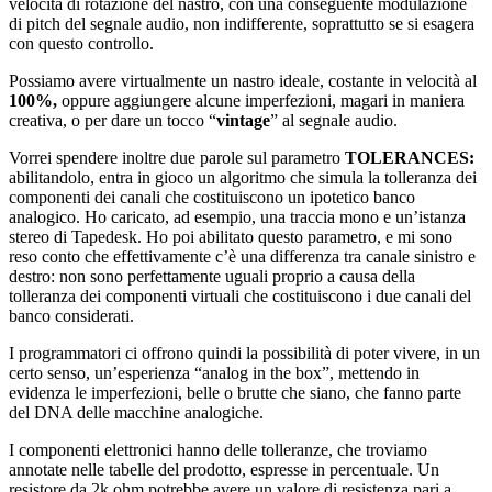
velocità di rotazione del nastro, con una conseguente modulazione
di pitch del segnale audio, non indifferente, soprattutto se si esagera
con questo controllo.
Possiamo avere virtualmente un nastro ideale, costante in velocità al
100%,
oppure aggiungere alcune imperfezioni, magari in maniera
creativa, o per dare un tocco “
vintage
” al segnale audio.
Vorrei spendere inoltre due parole sul parametro
TOLERANCES:
abilitandolo, entra in gioco un algoritmo che simula la tolleranza dei
componenti dei canali che costituiscono un ipotetico banco
analogico. Ho caricato, ad esempio, una traccia mono e un’istanza
stereo di Tapedesk. Ho poi abilitato questo parametro, e mi sono
reso conto che effettivamente c’è una differenza tra canale sinistro e
destro: non sono perfettamente uguali proprio a causa della
tolleranza dei componenti virtuali che costituiscono i due canali del
banco considerati.
I programmatori ci offrono quindi la possibilità di poter vivere, in un
certo senso, un’esperienza “analog in the box”, mettendo in
evidenza le imperfezioni, belle o brutte che siano, che fanno parte
del DNA delle macchine analogiche.
I componenti elettronici hanno delle tolleranze, che troviamo
annotate nelle tabelle del prodotto, espresse in percentuale. Un
resistore da 2k ohm potrebbe avere un valore di resistenza pari a