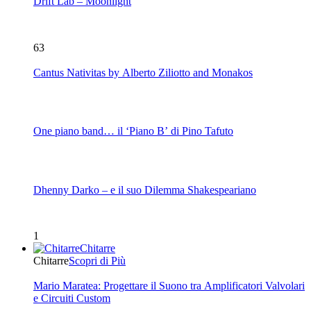
Drift Lab – Moonlight
63
Cantus Nativitas by Alberto Ziliotto and Monakos
One piano band… il ‘Piano B’ di Pino Tafuto
Dhenny Darko – e il suo Dilemma Shakespeariano
1
Chitarre
Chitarre
Scopri di Più
Mario Maratea: Progettare il Suono tra Amplificatori Valvolari
e Circuiti Custom