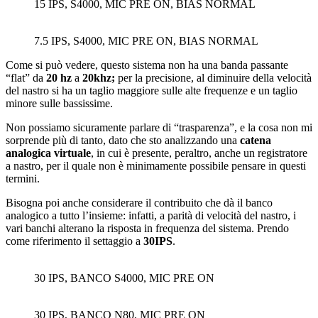
15 IPS, S4000, MIC PRE ON, BIAS NORMAL
7.5 IPS, S4000, MIC PRE ON, BIAS NORMAL
Come si può vedere, questo sistema non ha una banda passante
“flat” da
20 hz
a
20khz;
per la precisione, al diminuire della velocità
del nastro si ha un taglio maggiore sulle alte frequenze e un taglio
minore sulle bassissime.
Non possiamo sicuramente parlare di “trasparenza”, e la cosa non mi
sorprende più di tanto, dato che sto analizzando una
catena
analogica virtuale
, in cui è presente, peraltro, anche un registratore
a nastro, per il quale non è minimamente possibile pensare in questi
termini.
Bisogna poi anche considerare il contribuito che dà il banco
analogico a tutto l’insieme: infatti, a parità di velocità del nastro, i
vari banchi alterano la risposta in frequenza del sistema. Prendo
come riferimento il settaggio a
30IPS
.
30 IPS, BANCO S4000, MIC PRE ON
30 IPS, BANCO N80, MIC PRE ON