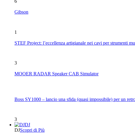
6
Gibson
1
STEF Project: l’eccellenza artigianale nei cavi per strumenti mu
3
MOOER RADAR Speaker CAB Simulator
Boss SY1000 – lancio una sfida (quasi impossibile) per un retro
3
DJ
DJ
Scopri di Più