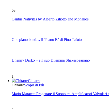
63
Cantus Nativitas by Alberto Ziliotto and Monakos
One piano band… il ‘Piano B’ di Pino Tafuto
Dhenny Darko – e il suo Dilemma Shakespeariano
1
Chitarre
Chitarre
Scopri di Più
Mario Maratea: Progettare il Suono tra Amplificatori Valvolari 