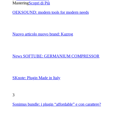
Mastering
Scopri di Più
OEKSOUND: modern tools for modern needs
Nuovo articolo nuovo brand: Kazrog
News SOFTUBE: GERMANIUM COMPRESSOR
SKnote: Plugin Made in Italy
3
Sonimus bundle: i plugin “affordable” e con carattere?