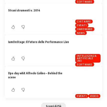
SOFTWARE
Strani strumenti v. 2014
CHITARRE
EVENTI
HARDWARE
NEWS
IamOnStage: Il Futuro delle Performance Live
INTELLIGENZA
ARTIFICIALE
(AI)
SOFTWARE
Dpa day whit Alfredo Golino – Behind the
scene
EVENTI
VIDEO
Scopri di Più