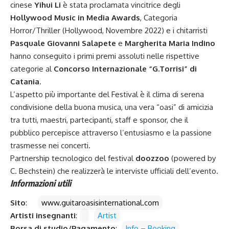
cinese
Yihui Li
è stata proclamata vincitrice degli
Hollywood Music in Media Awards
, Categoria
Horror/Thriller (Hollywood, Novembre 2022) e i chitarristi
Pasquale Giovanni Salapete
e
Margherita Maria Indino
hanno conseguito i primi premi assoluti nelle rispettive
categorie al
Concorso Internazionale “G.Torrisi” di
Catania
.
L’aspetto più importante del Festival è il clima di serena
condivisione della buona musica, una vera “oasi” di amicizia
tra tutti, maestri, partecipanti, staff e sponsor, che il
pubblico percepisce attraverso l’entusiasmo e la passione
trasmesse nei concerti.
Partnership tecnologico del festival
doozzoo
(powered by
C. Bechstein) che realizzerà le interviste ufficiali dell’evento.
Informazioni utili
Sito
:
www.guitaroasisinternational.com
Artisti insegnanti
:
Artist
Borsa di studio/Pagamento
:
Info – Booking