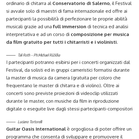
ordinario di chitarra al
Conservatorio di Salerno
, il Festival
si avvale solo di maestri di fama internazionale ed offre ai
partecipanti la possibilità di perfezionare le proprie abilità
musicali grazie ad una
full immersion
di tecnica ed analisi
interpretativa e ad un corso di
composizione pe
r
musica
da film gratuito per tutti i chitarristi e i violinisti
.
Tali Roth – Ph.Michael Růžička
I partecipanti potranno esibirsi per i concerti organizzati dal
Festival, da solisti ed in gruppi cameristici formatisi durante
la master di musica da camera (gratuita per coloro che
frequentano le master di chitarra e di violino). Oltre ai
concerti sono previste proiezioni di videoclip utilizzati
durante le master, con musiche da film in riproduzione
digitale o eseguite live dagli stessi partecipanti-compositori
Luciano Tortorelli
Guitar Oasis International
è orgogliosa di poter offrire un
programma che consenta di sviluppare e promuovere il