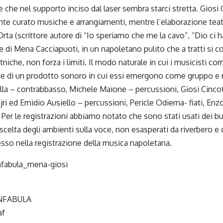
 che nel supporto inciso dal laser sembra starci stretta. Giosi 
e curato musiche e arrangiamenti, mentre l’elaborazione teatr
rta (scrittore autore di “Io speriamo che me la cavo”, “Dio ci h
oce di Mena Cacciapuoti, in un napoletano pulito che a tratti si co
etniche, non forza i limiti. Il modo naturale in cui i musicisti c
one di un prodotto sonoro in cui essi emergono come gruppo e 
la – contrabbasso, Michele Maione – percussioni, Giosi Cincot
i ed Emidio Ausiello – percussioni, Pericle Odierna- fiati, Enz
 Per le registrazioni abbiamo notato che sono stati usati dei b
scelta degli ambienti sulla voce, non esasperati da riverbero 
sso nella registrazione della musica napoletana.
NFABULA
af