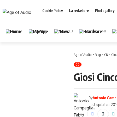
Cookie Policy
La redazione
Photogallery
Home
My Age
News
Hardware
Age of Audio
>
Blog
>
CD
>
Gios
CD
Giosi Cinc
By
Antonio Camp
Last updated: 20
Share