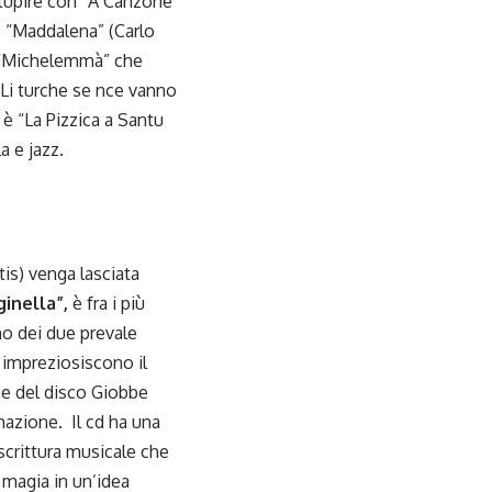
stupire con “A Canzone
a, “Maddalena” (Carlo
e “Michelemmà” che
“Li turche se nce vanno
 è “La Pizzica a Santu
a e jazz.
is) venga lasciata
inella”,
è fra i più
no dei due prevale
 impreziosiscono il
ne del disco Giobbe
mazione. Il cd ha una
 scrittura musicale che
e magia in un’idea