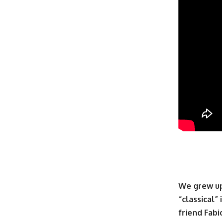
We grew up 
“classical”
friend Fabi