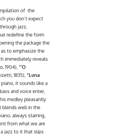
pilation of the
ich you don’t expect
through jazz,
that redefine the form
 opening the package the
, as to emphasize the
h immediately reveals
o, 1904),
“‘O
zetti, 1835),
“Luna
iano, it sounds like a
 bass and voice enter,
This medley pleasantly
t blends well in the
iano, always starring,
erent from what we are
jazz to it that slips