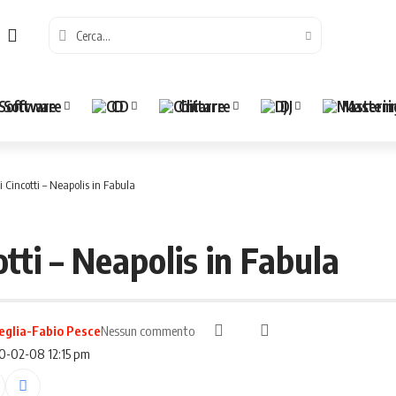
Software
CD
Chitarre
DJ
Masteri
i Cincotti – Neapolis in Fabula
otti – Neapolis in Fabula
eglia-Fabio Pesce
Nessun commento
10-02-08 12:15 pm