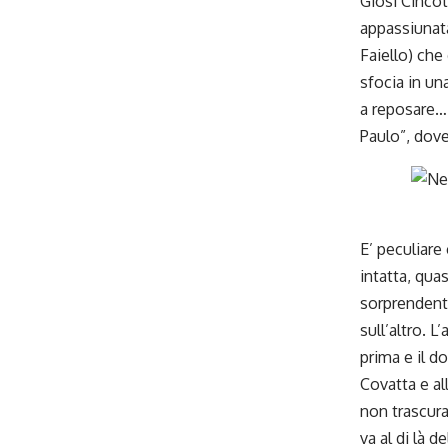
Giosi Cincot
appassiunata
Faiello) che
sfocia in un
a reposare…”
Paulo”, dove
E’ peculiare
intatta, quas
sorprendenti
sull’altro. 
prima e il d
Covatta e al
non trascurab
va al di là 