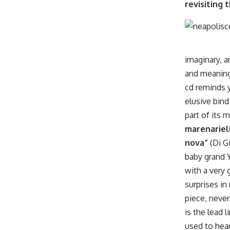
revisiting 
imaginary, a
and meaning 
cd reminds y
elusive bin
part of its 
marenariel
nova”
(Di G
baby grand Y
with a very 
surprises in
piece, never
is the lead 
used to hear