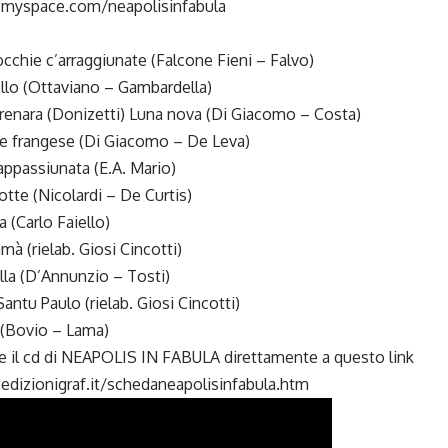
.myspace.com/neapolisinfabula
cchie c’arraggiunate (Falcone Fieni – Falvo)
llo (Ottaviano – Gambardella)
enara (Donizetti) Luna nova (Di Giacomo – Costa)
le frangese (Di Giacomo – De Leva)
ppassiunata (E.A. Mario)
tte (Nicolardi – De Curtis)
(Carlo Faiello)
 (rielab. Giosi Cincotti)
la (D’Annunzio – Tosti)
Santu Paulo (rielab. Giosi Cincotti)
 (Bovio – Lama)
re il cd di NEAPOLIS IN FABULA direttamente a questo link
edizionigraf.it/schedaneapolisinfabula.htm