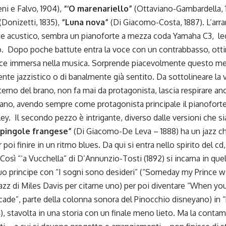
eni e Falvo, 1904),
“‘O marenariello”
(Ottaviano-Gambardella, 1
(Donizetti, 1835),
“Luna nova”
(Di Giacomo-Costa, 1887). L’arr
te acustico, sembra un pianoforte a mezza coda Yamaha C3, 
 Dopo poche battute entra la voce con un contrabbasso, ottimo
oce immersa nella musica. Sorprende piacevolmente questo m
te jazzistico o di banalmente già sentito. Da sottolineare la
nterno del brano, non fa mai da protagonista, lascia respirare anc
nano, avendo sempre come protagonista principale il pianoforte
ley. Il secondo pezzo è intrigante, diverso dalle versioni che si
spingole frangese”
(Di Giacomo-De Leva – 1888) ha un jazz che
oi finire in un ritmo blues. Da qui si entra nello spirito del cd, 
Così “‘a Vucchella” di D’Annunzio-Tosti (1892) si incarna in que
uo principe con “I sogni sono desideri” (“Someday my Prince w
jazz di Miles Davis per citarne uno) per poi diventare “When yo
 cade”, parte della colonna sonora del Pinocchio disneyano) in 
, stavolta in una storia con un finale meno lieto. Ma la contam