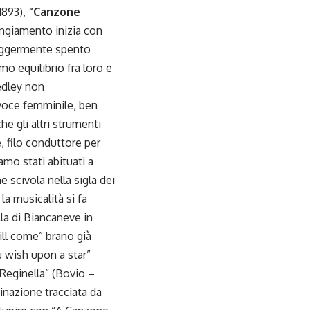
893),
“Canzone
angiamento inizia con
leggermente spento
 equilibrio fra loro e
edley non
 voce femminile, ben
he gli altri strumenti
, filo conduttore per
amo stati abituati a
 scivola nella sigla dei
la musicalità si fa
lla di Biancaneve in
ill come” brano già
u wish upon a star”
“Reginella” (Bovio –
inazione tracciata da