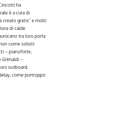
Cincotti ha
ale è a cura di
a creato gratis” e molti
lora di calde
omunicano tra loro porta
non come solisti:
ti – pianoforte,
o Grimaldi –
uoni outboard.
e delay, come purtroppo