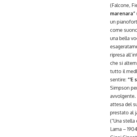
(Falcone, Fi
marenara”
un pianofor
come suono.
una bella v
esageratamen
ripresa all’i
che si alter
tutto il med
sentire:
“‘E 
Simpson per p
avvolgente. 
attesa del s
prestato al 
(“Una stella
Lama – 1904)