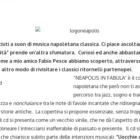
iuti a suon di musica napoletana classica. Ci piace ascolt
cità” prende un’altra sfumatura. Curiosi ed anche abbastan
ieme a mio amico Fabio Pesce abbiamo scoperto, attraverso
 altro modo di rivisitare i classici ritornelli partenopei.
“NEAPOLIS IN FABULA” è il cd
napoletana che però non ti as
percorso tra jazz, sogno e tr
ezza e
nonchalance
tra le note di favole incantate che ridisegna
di storie antiche. La copertina si propone essenziale, senza trop
l cd si presenta come un vecchio vinile, che ne dà l’aspetto di 
lineare l’intrecciarsi inafferrabile di passato e presente. Il cd 
che chiarisce subito parte delle intenzioni musicali:
“Uocchie 