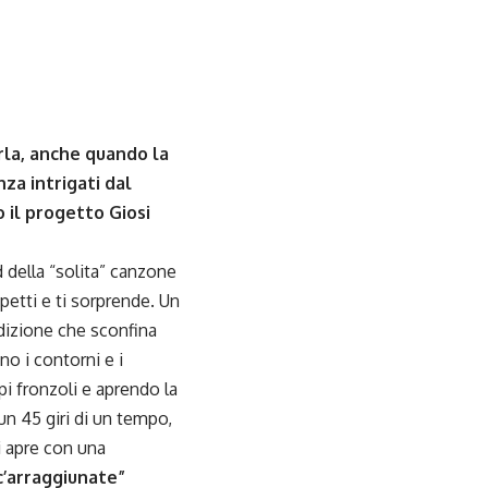
arla, anche quando la
za intrigati dal
 il progetto Giosi
 della “solita” canzone
petti e ti sorprende. Un
adizione che sconfina
no i contorni e i
pi fronzoli e aprendo la
un 45 giri di un tempo,
si apre con una
c’arraggiunate”