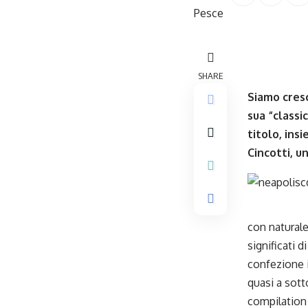
SHARE
Siamo cresc
sua “classi
titolo, ins
Cincotti, un
con natural
significati 
confezione i
quasi a sotto
compilation 