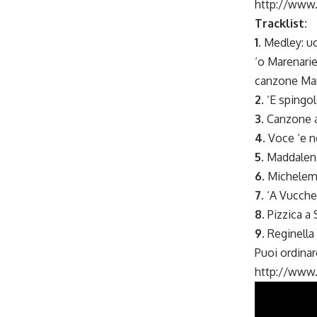
http://www
Tracklist:
1.
Medley: uo
‘o Marenarie
canzone Mar
2.
‘E spingo
3.
Canzone a
4.
Voce ‘e no
5.
Maddalena 
6.
Michelemmà
7.
‘A Vucchel
8.
Pizzica a 
9.
Reginella
Puoi ordina
http://www.