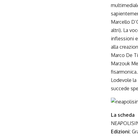
multimediale
sapientement
Marcello D’O
altri). La v
inflessioni 
alla creazi
Marco De Til
Marzouk Mejr
fisarmonica.
Lodevole la 
succede spe
La scheda
NEAPOLISI
Edizioni:
Gr