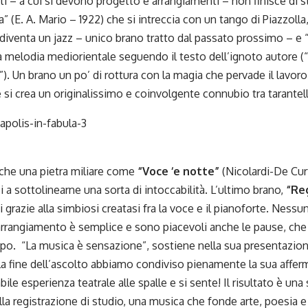
ti – a cui si devono progetto e arrangiamenti – non finisce di 
” (E. A. Mario – 1922) che si intreccia con un tango di Piazzoll
 diventa un jazz – unico brano tratto dal passato prossimo – 
a melodia mediorientale seguendo il testo dell’ignoto autore (
). Un brano un po’ di rottura con la magia che pervade il lavoro
 si crea un originalissimo e coinvolgente connubio tra tarantell
 che una pietra miliare come
“Voce ‘e notte”
(Nicolardi-De Curt
i a sottolinearne una sorta di intoccabilità. L’ultimo brano,
“Reg
 grazie alla simbiosi creatasi fra la voce e il pianoforte. Nessu
L’arrangiamento è semplice e sono piacevoli anche le pause, che
opo. “La musica è sensazione”, sostiene nella sua presentazio
la fine dell’ascolto abbiamo condiviso pienamente la sua affer
ile esperienza teatrale alle spalle e si sente! Il risultato è una
della registrazione di studio, una musica che fonde arte, poesia 