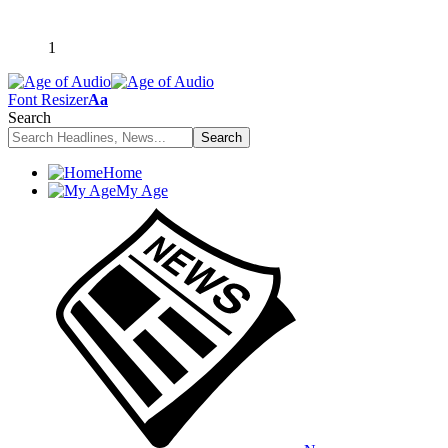
1
Font Resizer
Aa
Search
Home
My Age