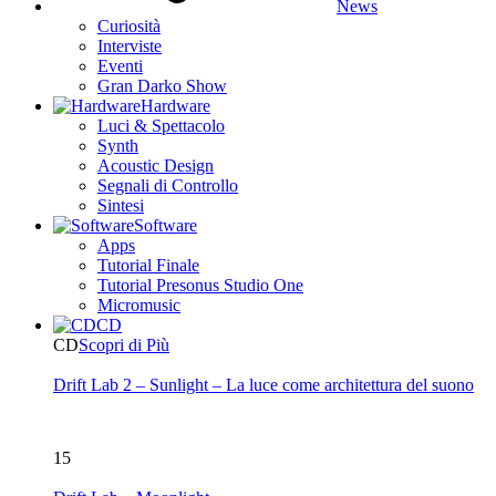
News
Curiosità
Interviste
Eventi
Gran Darko Show
Hardware
Luci & Spettacolo
Synth
Acoustic Design
Segnali di Controllo
Sintesi
Software
Apps
Tutorial Finale
Tutorial Presonus Studio One
Micromusic
CD
CD
Scopri di Più
Drift Lab 2 – Sunlight – La luce come architettura del suono
15