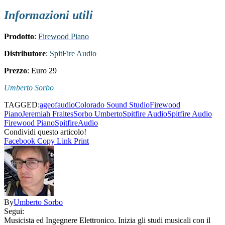
Informazioni utili
Prodotto
:
Firewood Piano
Distributore
:
SpitFire Audio
Prezzo
: Euro 29
Umberto Sorbo
TAGGED:
ageofaudio
Colorado Sound Studio
Firewood
Piano
Jeremiah Fraites
Sorbo Umberto
Spitfire Audio
Spitfire Audio
Firewood Piano
SpitfireAudio
Condividi questo articolo!
Facebook
Copy Link
Print
By
Umberto Sorbo
Segui:
Musicista ed Ingegnere Elettronico. Inizia gli studi musicali con il