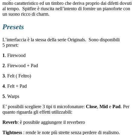
molto caratteristico ed un timbro che deriva proprio dai difetti dovuti
al tempo. Spitfire è riuscita nell’intento di fornire un pianoforte con
un suono ricco di charm.
Presets
L’interfaccia è la stessa della serie Originals. Sono disponibili
5 preset:
1
. Firewood
2
. Firewood + Pad
3
. Felt ( Feltro)
4
. Felt + Pad
5
. Warps
E’ possibili scegliere 3 tipi ti microfonature:
Close
,
Mid
e
Pad
. Per
quanto riguarda gli effetti utilizzabili:
Reverb
: è possibile aggiungere il reverbero
Tightness
: rende le note più strette senza perdere di realismo.