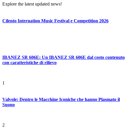
Explore the latest updated news!
Cilento Internation Music Festival e Competition 2026
IBANEZ SR 606E: Un IBANEZ SR 606E dal costo contenuto
con caratteristiche di rilievo
1
Valvole: Dentro le Macchine Iconiche che hanno Plasmato il
Suono
2