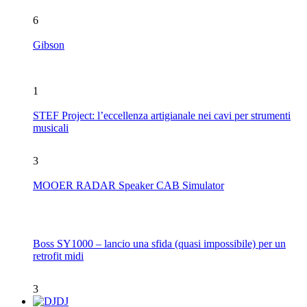
6
Gibson
1
STEF Project: l’eccellenza artigianale nei cavi per strumenti
musicali
3
MOOER RADAR Speaker CAB Simulator
Boss SY1000 – lancio una sfida (quasi impossibile) per un
retrofit midi
3
DJ