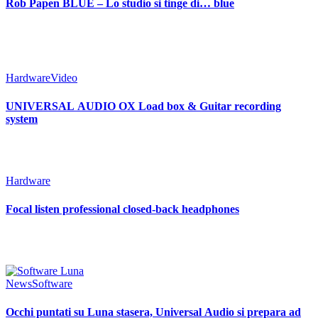
Rob Papen BLUE – Lo studio si tinge di… blue
Hardware
Video
UNIVERSAL AUDIO OX Load box & Guitar recording
system
Hardware
Focal listen professional closed-back headphones
News
Software
Occhi puntati su Luna stasera, Universal Audio si prepara ad