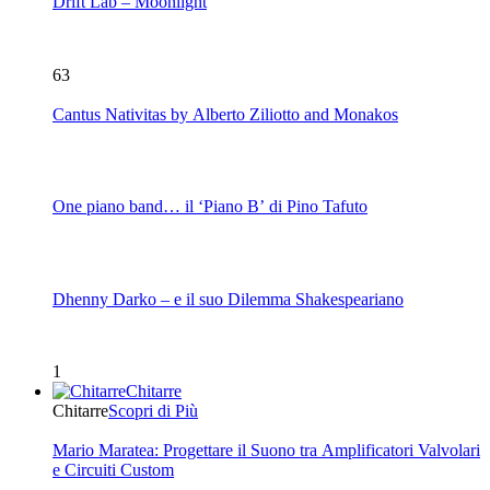
Drift Lab – Moonlight
63
Cantus Nativitas by Alberto Ziliotto and Monakos
One piano band… il ‘Piano B’ di Pino Tafuto
Dhenny Darko – e il suo Dilemma Shakespeariano
1
Chitarre
Chitarre
Scopri di Più
Mario Maratea: Progettare il Suono tra Amplificatori Valvolari
e Circuiti Custom