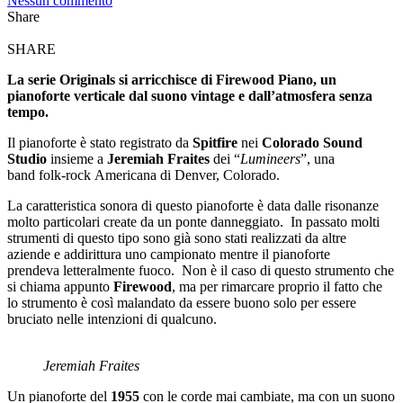
Nessun commento
Share
SHARE
La serie Originals si arricchisce di Firewood Piano, un
pianoforte verticale dal suono vintage e dall’atmosfera senza
tempo.
Il pianoforte è stato registrato da
Spitfire
nei
Colorado Sound
Studio
insieme a
Jeremiah Fraites
dei “
Lumineers
”, una
band folk-rock Americana di Denver, Colorado.
La caratteristica sonora di questo pianoforte è data dalle risonanze
molto particolari create da un ponte danneggiato. In passato molti
strumenti di questo tipo sono già sono stati realizzati da altre
aziende e addirittura uno campionato mentre il pianoforte
prendeva letteralmente fuoco. Non è il caso di questo strumento che
si chiama appunto
Firewood
, ma per rimarcare proprio il fatto che
lo strumento è così malandato da essere buono solo per essere
bruciato nelle intenzioni di qualcuno.
Jeremiah Fraites
Un pianoforte del
1955
con le corde mai cambiate, ma con un suono