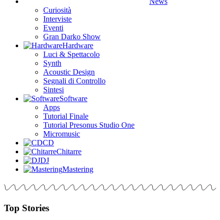
News
Curiosità
Interviste
Eventi
Gran Darko Show
Hardware
Luci & Spettacolo
Synth
Acoustic Design
Segnali di Controllo
Sintesi
Software
Apps
Tutorial Finale
Tutorial Presonus Studio One
Micromusic
CD
Chitarre
DJ
Mastering
Top Stories