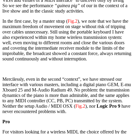
Vices and virtues of a MIDI interface “to discover only by living”
So we see the performance
“guinea pig”
of our in the context of a
live show and in the classic study activities.
In the first case, by a master strap (
Fig.2
), we note that we have the
maximum freedom of movement on stage without risk of tripping
over cables unnecessary. Still using the portable keyboard I have
also experienced within my home wireless transmission system:
well, even moving to different rooms and close the various doors
and covering the intermediate receiver module to the limits of the
improbable, the broadcast showed a constant force, always returning
sound continuously and without interruption.
Mercilessly, even in the second “context”, we have stressed our
interface with various masters, including a digital piano GEM, E-mu
Xboard 25 and M-Audio Radium 49. No problem: the transmission
dynamics of the piano is more than admirable, and the same applies
to any MIDI controller (CC, PB, PC) transmitted by the system.
Neither the setup Audio / MIDI OSX (
Fig.2
), nor
Logic Pro 9
have
never encountered problems with.
Pro
For visitors looking for a wireless MIDI, the choice offered by the