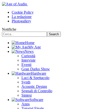
Cookie Policy
La redazione
Photogallery
Notifiche
Home
My Age
News
Curiosità
Interviste
Eventi
Gran Darko Show
Hardware
Luci & Spettacolo
Synth
Acoustic Design
Segnali di Controllo
Sintesi
Software
Apps
Tutorial Finale