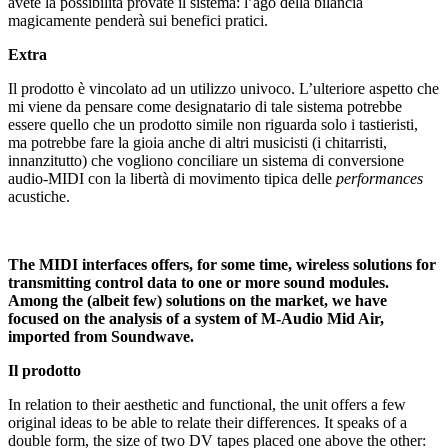
avete la possibilità provate il sistema: l’ago della bilancia
magicamente penderà sui benefici pratici.
Extra
Il prodotto è vincolato ad un utilizzo univoco. L’ulteriore aspetto che
mi viene da pensare come designatario di tale sistema potrebbe
essere quello che un prodotto simile non riguarda solo i tastieristi,
ma potrebbe fare la gioia anche di altri musicisti (i chitarristi,
innanzitutto) che vogliono conciliare un sistema di conversione
audio-MIDI con la libertà di movimento tipica delle
performances
acustiche.
The MIDI interfaces offers, for some time, wireless solutions for
transmitting control data to one or more sound modules.
Among the (albeit few) solutions on the market, we have
focused on the analysis of a system of M-Audio Mid Air,
imported from Soundwave.
Il prodotto
In relation to their aesthetic and functional, the unit offers a few
original ideas to be able to relate their differences. It speaks of a
double form, the size of two DV tapes placed one above the other: