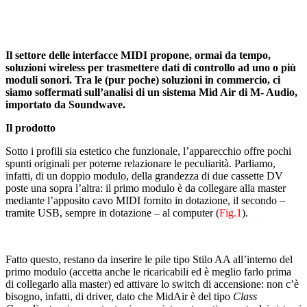
Il settore delle interfacce MIDI propone, ormai da tempo,
soluzioni wireless per trasmettere dati di controllo ad uno o più
moduli sonori. Tra le (pur poche) soluzioni in commercio, ci
siamo soffermati sull’analisi di un sistema Mid Air di M- Audio,
importato da Soundwave.
Il prodotto
Sotto i profili sia estetico che funzionale, l’apparecchio offre pochi
spunti originali per poterne relazionare le peculiarità. Parliamo,
infatti, di un doppio modulo, della grandezza di due cassette DV
poste una sopra l’altra: il primo modulo è da collegare alla master
mediante l’apposito cavo MIDI fornito in dotazione, il secondo –
tramite USB, sempre in dotazione – al computer (
Fig.1
).
Fatto questo, restano da inserire le pile tipo Stilo AA all’interno del
primo modulo (accetta anche le ricaricabili ed è meglio farlo prima
di collegarlo alla master) ed attivare lo switch di accensione: non c’è
bisogno, infatti, di driver, dato che MidAir è del tipo
Class