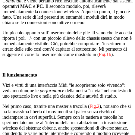
Compliant
e viene pertanto riconosciuto automaticamente dai sistemi
operativi
MAC
e
PC
. Il secondo modulo, poi, rileverà
immediatamente la connessione wireless. A questo punto, il gioco è
fatto. Una serie di led presenti su entrambi i moduli dirà in modo
chiaro se le connessioni sono attive o meno.
Un piccolo appunto sull’inserimento delle pile. Il vano che le accetta
riporta i poli +/- con un piccolo rilievo dello chassis stesso che non è
immediatamente visibile. Ciò, potrebbe comportare l’inserimento
errato delle stilo così com’è capitato al sottoscritto. Mi permetto di
suggerire il corretto inserimento come mostrato in (
Fig.1b
).
Il funzionamento
Vizi e virtù di una interfaccia Midi “le scopriremo solo vivendo”:
vediamo dunque le
performance
della nostra “cavia” nel contesto di
uno spettacolo live e nella più classica delle attività di studio.
Nel primo caso, tramite una master a tracolla (
Fig.2
), notiamo che si
ha la massima libertà di movimenti sul palco senza rischio di
inciampare in cavi superflui. Sempre con la tastiera a tracolla ho
sperimentato anche all’interno della mia abitazione la trasmissione
wireless del sistema: ebbene, anche spostandomi di diverse stanze,
chiudendo le varie porte intermedie e coprendo il modulo ricevente