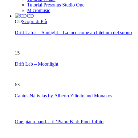
Tutorial Presonus Studio One
Micromusic
CD
CD
Scopri di Più
Drift Lab 2 – Sunlight – La luce come architettura del suono
15
Drift Lab – Moonlight
63
Cantus Nativitas by Alberto Ziliotto and Monakos
One piano band… il ‘Piano B’ di Pino Tafuto