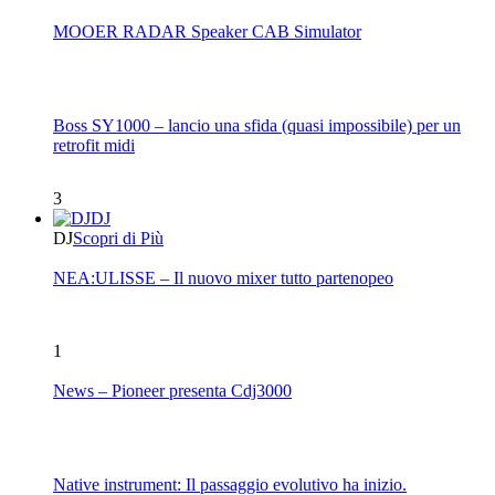
MOOER RADAR Speaker CAB Simulator
Boss SY1000 – lancio una sfida (quasi impossibile) per un
retrofit midi
3
DJ
DJ
Scopri di Più
NEA:ULISSE – Il nuovo mixer tutto partenopeo
1
News – Pioneer presenta Cdj3000
Native instrument: Il passaggio evolutivo ha inizio.