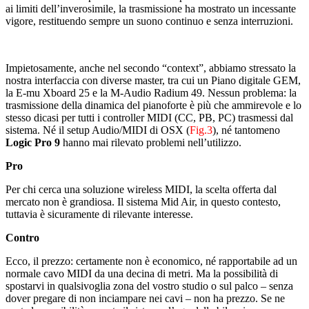
ai limiti dell’inverosimile, la trasmissione ha mostrato un incessante
vigore, restituendo sempre un suono continuo e senza interruzioni.
Impietosamente, anche nel secondo “context”, abbiamo stressato la
nostra interfaccia con diverse master, tra cui un Piano digitale GEM,
la E-mu Xboard 25 e la M-Audio Radium 49. Nessun problema: la
trasmissione della dinamica del pianoforte è più che ammirevole e lo
stesso dicasi per tutti i controller MIDI (CC, PB, PC) trasmessi dal
sistema. Né il setup Audio/MIDI di OSX (
Fig.3
), né tantomeno
Logic Pro 9
hanno mai rilevato problemi nell’utilizzo.
Pro
Per chi cerca una soluzione wireless MIDI, la scelta offerta dal
mercato non è grandiosa. Il sistema Mid Air, in questo contesto,
tuttavia è sicuramente di rilevante interesse.
Contro
Ecco, il prezzo: certamente non è economico, né rapportabile ad un
normale cavo MIDI da una decina di metri. Ma la possibilità di
spostarvi in qualsivoglia zona del vostro studio o sul palco – senza
dover pregare di non inciampare nei cavi – non ha prezzo. Se ne