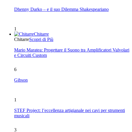
Dhenny Darko – e il suo Dilemma Shakespeariano
1
Chitarre
Chitarre
Scopri di Più
Mario Maratea: Progettare il Suono tra Amplificatori Valvolari
e Circuiti Custom
6
Gibson
1
STEF Project: l’eccellenza artigianale nei cavi per strumenti
musicali
3