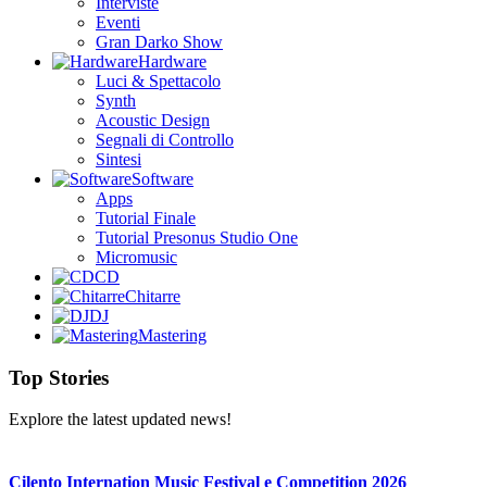
Interviste
Eventi
Gran Darko Show
Hardware
Luci & Spettacolo
Synth
Acoustic Design
Segnali di Controllo
Sintesi
Software
Apps
Tutorial Finale
Tutorial Presonus Studio One
Micromusic
CD
Chitarre
DJ
Mastering
Top Stories
Explore the latest updated news!
Cilento Internation Music Festival e Competition 2026