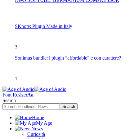
News SOFTUBE: GERMANIUM COMPRESSOR
SKnote: Plugin Made in Italy
3
Sonimus bundle: i plugin “affordable” e con carattere?
1
Font Resizer
Aa
Search
Home
My Age
News
Curiosità