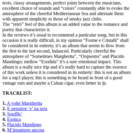
texts, classy arrangements, perfect joints between the musicians,
excellent choice of sounds and “colors” constantly able to evoke the
atmosphere of the cheerful Mediterranean Sea and alternate them
with apparent simplicity to those of smoky jazz clubs.
The “retrò” feel of this album is an added value to the romance and
poetry that characterize it.
In the reviews it’s usual to recommend a particular song, but in this
occasion it is really difficult, in my opinion “Forme e Cristalli” shall
be considered in its entirety, it’s an album that seems to flow from
the first to the last second, balanced. Particularly cheerful the
atmosphere of “Sometimes Margherita”, “Orquestra” and Placido
Mandingo; mellow “Esodida” it’s a sure emotional impact. This
album is a really nice trip and it’s really hard to capture the essence
of this work unless it is considered in its entirety: this is not an album
for a mp3 player, this is something to be heard in front of a good
vintage rum and maybe a Cuban cigar, even better in lp.
TRACKLIST:
1.
A volte Margherita
2.
E penziere ‘e’ na sera
3.
Souffle’
4.
Esotica
5.
Placido Mandingo
6.
M’innamoro ancora