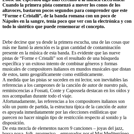
Cuando la primera pista comenzó a mover los conos de los
altavoces, bastaron pocos segundos para comprender que este
“Forme e Cristalli”, de la banda romana con un poco de
Nápoles en la sangre, tenía poco que ver con la electrónica y con
todo lo sintético que puede rememorar el concepto.
Debe decirse que ya desde la primera escucha, una de las cosas que
más me llamó la atención es la gran cantidad de contaminación
presente en la música de esta banda. Es evidente que las nueve
pistas de “Forme e Cristalli” son el resultado de una búsqueda
específica y un exitoso intento de combinar géneros y formas
musicales de compositores italianos en mundos musicales que distan
de estos, tanto geográficamente como estilísticamente.
A medida que las pistas se suceden en mi lector, son inevitables las
referencias a los campeones de la canción de autor de nuestro país,
reminiscencias a Fossati, Conte y Capossela destacan en los oídos y
nos acompañan durante todo el viaje.
Afortunadamente, las referencias a los compositores italianos son
sólo un punto de partida, la estructura típica de la canción de autor
es apoyada inmediatamente por las elecciones estilísticas que
parecen no hacer ningún tipo de restricción respecto al sonido y la
disposición.
De esta mezcla de elementos nacen 9 canciones – joyas del jazz,
bossa nova, folk, progresivo – empapados por el Mar Mediterráneo.