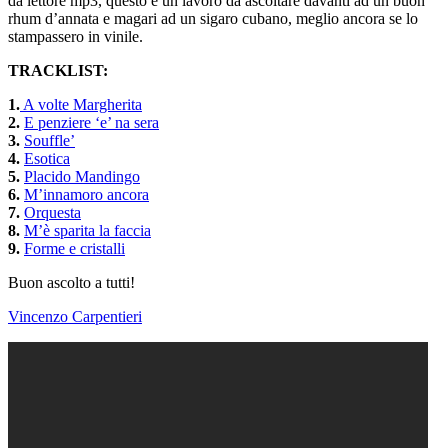
da lettore mp3, questo è un lavoro da ascoltare davanti ad un buon
rhum d’annata e magari ad un sigaro cubano, meglio ancora se lo
stampassero in vinile.
TRACKLIST:
1.
A volte Margherita
2.
E penziere ‘e’ na sera
3.
Souffle’
4.
Esotica
5.
Placido Mandingo
6.
M’innamoro ancora
7.
Orquesta
8.
M’è sparita la faccia
9.
Forme e cristalli
Buon ascolto a tutti!
Vincenzo Carpentieri