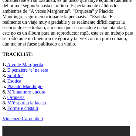
considerarse en su totalidad, es un disco que fluye equilibradamente
del primer segundo hasta el último. Especialmente cálidos los
ambientes de “A veces Margherita”, “Orquesta” y Placido
Mandingo, seguro emocionante la persuasiva “Esotida.”Es
realmente un viaje muy agradable y es realmente difícil captar la
esencia de este trabajo, a menos que se considere en su totalidad,
este no es un álbum para un reproductor mp3, este es un trabajo para
ser oído ante un buen ron de época y tal vez con un puro cubano,
aún mejor si fuese publicado en vinilo.
TRACKLIST:
1.
A volte Margherita
2.
E penziere ‘e’ na sera
3.
Souffle’
4.
Esotica
5.
Placido Mandingo
6.
M’innamoro ancora
7.
Orquesta
8.
M’è sparita la faccia
9.
Forme e cristalli
Vincenzo Carpentieri