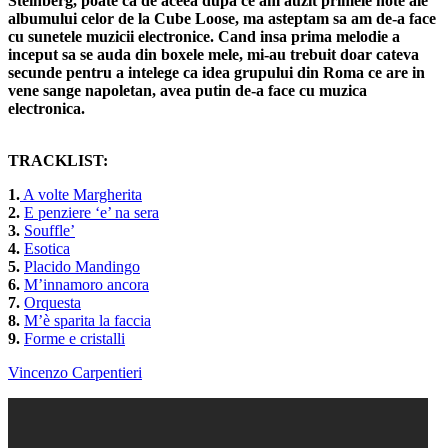
Steinberg, poate ca de aceea dupa ce am auzit primele note ale
albumului celor de la Cube Loose, ma asteptam sa am de-a face
cu sunetele muzicii electronice. Cand insa prima melodie a
inceput sa se auda din boxele mele, mi-au trebuit doar cateva
secunde pentru a intelege ca idea grupului din Roma ce are in
vene sange napoletan, avea putin de-a face cu muzica
electronica.
TRACKLIST:
1.
A volte Margherita
2.
E penziere ‘e’ na sera
3.
Souffle’
4.
Esotica
5.
Placido Mandingo
6.
M’innamoro ancora
7.
Orquesta
8.
M’è sparita la faccia
9.
Forme e cristalli
Vincenzo Carpentieri