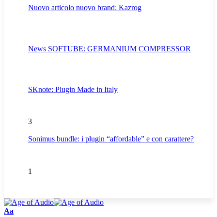
Nuovo articolo nuovo brand: Kazrog
News SOFTUBE: GERMANIUM COMPRESSOR
SKnote: Plugin Made in Italy
3
Sonimus bundle: i plugin “affordable” e con carattere?
1
Font
Aa