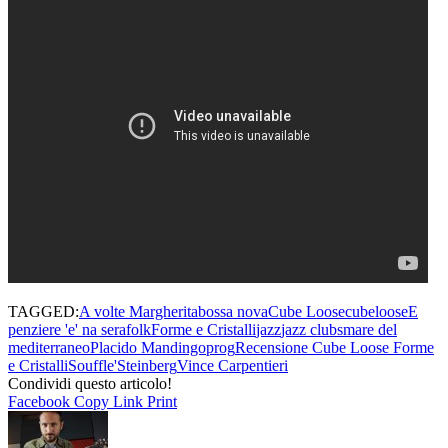
TAGGED:
A volte Margherita
bossa nova
Cube Loose
cubeloose
E
penziere 'e' na sera
folk
Forme e Cristalli
jazz
jazz clubs
mare del
mediterraneo
Placido Mandingo
prog
Recensione Cube Loose Forme
e Cristalli
Souffle'
Steinberg
Vince Carpentieri
Condividi questo articolo!
Facebook
Copy Link
Print