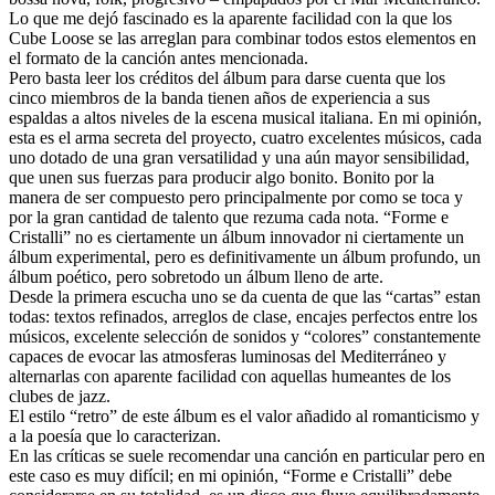
Lo que me dejó fascinado es la aparente facilidad con la que los
Cube Loose se las arreglan para combinar todos estos elementos en
el formato de la canción antes mencionada.
Pero basta leer los créditos del álbum para darse cuenta que los
cinco miembros de la banda tienen años de experiencia a sus
espaldas a altos niveles de la escena musical italiana. En mi opinión,
esta es el arma secreta del proyecto, cuatro excelentes músicos, cada
uno dotado de una gran versatilidad y una aún mayor sensibilidad,
que unen sus fuerzas para producir algo bonito. Bonito por la
manera de ser compuesto pero principalmente por como se toca y
por la gran cantidad de talento que rezuma cada nota. “Forme e
Cristalli” no es ciertamente un álbum innovador ni ciertamente un
álbum experimental, pero es definitivamente un álbum profundo, un
álbum poético, pero sobretodo un álbum lleno de arte.
Desde la primera escucha uno se da cuenta de que las “cartas” estan
todas: textos refinados, arreglos de clase, encajes perfectos entre los
músicos, excelente selección de sonidos y “colores” constantemente
capaces de evocar las atmosferas luminosas del Mediterráneo y
alternarlas con aparente facilidad con aquellas humeantes de los
clubes de jazz.
El estilo “retro” de este álbum es el valor añadido al romanticismo y
a la poesía que lo caracterizan.
En las críticas se suele recomendar una canción en particular pero en
este caso es muy difícil; en mi opinión, “Forme e Cristalli” debe