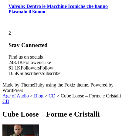
Valvole: Dentro le Macchine Iconiche che hanno
Plasmato il Suono
2
Stay Connected
Find us on socials
248.1K
Followers
Like
61.1K
Followers
Follow
165K
Subscribers
Subscribe
Made by ThemeRuby using the Foxiz theme. Powered by
WordPress
Age of Audio
>
Blog
>
CD
>
Cube Loose – Forme e Cristalli
CD
Cube Loose – Forme e Cristalli