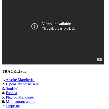
TRACKLIST:
1.
A volte Margherita
2.
E penziere ‘e’ na sera
3.
Souffle’
4.
Esotica
5.
Placido Mandingo
6.
M’innamoro ancora
7.
Orquesta