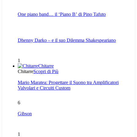
One piano band… il ‘Piano B’ di Pino Tafuto
Dhenny Darko – e il suo Dilemma Shakespeariano
1
Chitarre
Chitarre
Scopri di Più
Mario Maratea: Progettare il Suono tra Amplificatori
Valvolari e Circuiti Custom
6
Gibson
1