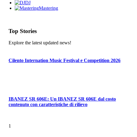
DJ
Mastering
Top Stories
Explore the latest updated news!
Cilento Internation Music Festival e Competition 2026
IBANEZ SR 606E: Un IBANEZ SR 606E dal costo
contenuto con caratteristiche di rilievo
1