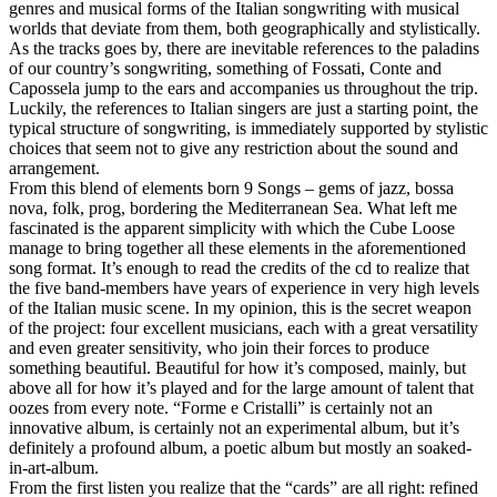
genres and musical forms of the Italian songwriting with musical
worlds that deviate from them, both geographically and stylistically.
As the tracks goes by, there are inevitable references to the paladins
of our country’s songwriting, something of Fossati, Conte and
Capossela jump to the ears and accompanies us throughout the trip.
Luckily, the references to Italian singers are just a starting point, the
typical structure of songwriting, is immediately supported by stylistic
choices that seem not to give any restriction about the sound and
arrangement.
From this blend of elements born 9 Songs – gems of jazz, bossa
nova, folk, prog, bordering the Mediterranean Sea. What left me
fascinated is the apparent simplicity with which the Cube Loose
manage to bring together all these elements in the aforementioned
song format. It’s enough to read the credits of the cd to realize that
the five band-members have years of experience in very high levels
of the Italian music scene. In my opinion, this is the secret weapon
of the project: four excellent musicians, each with a great versatility
and even greater sensitivity, who join their forces to produce
something beautiful. Beautiful for how it’s composed, mainly, but
above all for how it’s played and for the large amount of talent that
oozes from every note. “Forme e Cristalli” is certainly not an
innovative album, is certainly not an experimental album, but it’s
definitely a profound album, a poetic album but mostly an soaked-
in-art-album.
From the first listen you realize that the “cards” are all right: refined