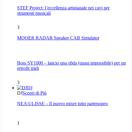
STEF Project: l’eccellenza artigianale nei cavi per
strumenti musicali
3
MOOER RADAR Speaker CAB Simulator
Boss SY1000 – lancio una sfida (quasi impossibile) per un
retrofit midi
3
DJ
DJ
Scopri di Più
NEA:ULISSE – Il nuovo mixer tutto partenopeo
1