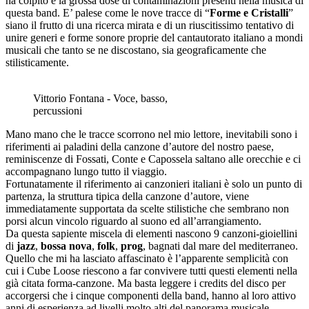
ha colpito è la grossa dose di contaminazioni presenti nella musica di
questa band. E’ palese come le nove tracce di “
Forme e Cristalli
”
siano il frutto di una ricerca mirata e di un riuscitissimo tentativo di
unire generi e forme sonore proprie del cantautorato italiano a mondi
musicali che tanto se ne discostano, sia geograficamente che
stilisticamente.
Vittorio Fontana - Voce, basso,
percussioni
Mano mano che le tracce scorrono nel mio lettore, inevitabili sono i
riferimenti ai paladini della canzone d’autore del nostro paese,
reminiscenze di Fossati, Conte e Capossela saltano alle orecchie e ci
accompagnano lungo tutto il viaggio.
Fortunatamente il riferimento ai canzonieri italiani è solo un punto di
partenza, la struttura tipica della canzone d’autore, viene
immediatamente supportata da scelte stilistiche che sembrano non
porsi alcun vincolo riguardo al suono ed all’arrangiamento.
Da questa sapiente miscela di elementi nascono 9 canzoni-gioiellini
di
jazz
,
bossa nova
,
folk
,
prog
, bagnati dal mare del mediterraneo.
Quello che mi ha lasciato affascinato è l’apparente semplicità con
cui i Cube Loose riescono a far convivere tutti questi elementi nella
già citata forma-canzone. Ma basta leggere i credits del disco per
accorgersi che i cinque componenti della band, hanno al loro attivo
anni di esperienza ad livelli molto alti del panorama musicale