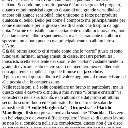
italiano. Secondo me, proprio questa è l’arma segreta del progetto,
quattro ottimi musicisti ognuno dotato di una grande versatilità ed
ancora più grande sensibilità, che uniscono le forze per produrre
qualcosa di bello. Bello per come è composto ma principalmente per
come è suonato e per la grossa dose di talento che traspira da ogni
nota. “Forme e Cristalli” non è certamente un album innovativo, non
è certamente un album sperimentale, ma è sicuramente un album di
spessore, un album poetico ma principalmente un album intriso
d’Arte.
Già dal primo ascolto ci si rende conto che le “carte” giuste ci sono
tutte: testi raffinati, arrangiamenti di classe, incastri perfetti tra i
musicisti, scelta eccellente dei suoni e dei “colori” costantemente in
grado di evocare le atmosfere solari del mediterraneo ed alternarle
con apparente semplicità a quelle fumose dei
jazz clubs
.
Il gusto retrò di questo album è il valore aggiunto al romanticismo ed
alla poesia che lo caratterizzano.
Nelle recensioni si è soliti consigliare un brano in particolare, ma in
questo caso è davvero difficile, a mio avviso “Forme e cristalli” va
considerato nella sua totalità, è un album che dal primo all’ultimo
secondo scorre fluido ed equilibrato. Particolarmente solari le
atmosfere di “
A volte Margherita
“, “
Orquestra
” e
Placido
Mandingo
, di sicura presa emotiva la suadente “
Esotida
“. Davvero
un bel viaggio e davvero difficile cogliere l’essenza di questo lavoro
se non lo si considera nella sua completezza, questo non è un disco