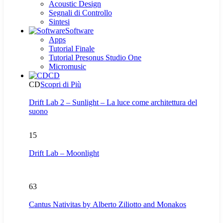
Acoustic Design
Segnali di Controllo
Sintesi
Software
Apps
Tutorial Finale
Tutorial Presonus Studio One
Micromusic
CD
CD
Scopri di Più
Drift Lab 2 – Sunlight – La luce come architettura del
suono
15
Drift Lab – Moonlight
63
Cantus Nativitas by Alberto Ziliotto and Monakos