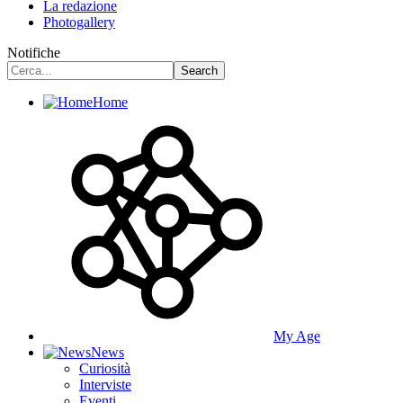
La redazione
Photogallery
Notifiche
Home
My Age
News
Curiosità
Interviste
Eventi