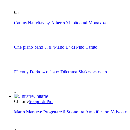
63
Cantus Nativitas by Alberto Ziliotto and Monakos
One piano band… il ‘Piano B’ di Pino Tafuto
Dhenny Darko – e il suo Dilemma Shakespeariano
1
Chitarre
Chitarre
Scopri di Più
Mario Maratea: Progettare il Suono tra Amplificatori Valvolari 