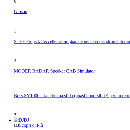
6
Gibson
1
STEF Project: l’eccellenza artigianale nei cavi per strumenti mu
3
MOOER RADAR Speaker CAB Simulator
Boss SY1000 – lancio una sfida (quasi impossibile) per un retro
3
DJ
DJ
Scopri di Più