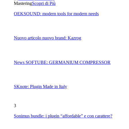
Mastering
Scopri di Più
OEKSOUND: modern tools for modern needs
Nuovo articolo nuovo brand: Kazrog
News SOFTUBE: GERMANIUM COMPRESSOR
SKnote: Plugin Made in Italy
3
Sonimus bundle: i plugin “affordable” e con carattere?