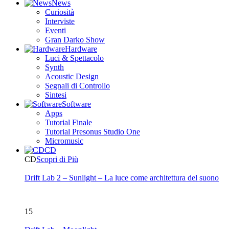
News
Curiosità
Interviste
Eventi
Gran Darko Show
Hardware
Luci & Spettacolo
Synth
Acoustic Design
Segnali di Controllo
Sintesi
Software
Apps
Tutorial Finale
Tutorial Presonus Studio One
Micromusic
CD
CD
Scopri di Più
Drift Lab 2 – Sunlight – La luce come architettura del suono
15