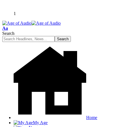
1
Font
Aa
Resizer
Search
Home
My Age