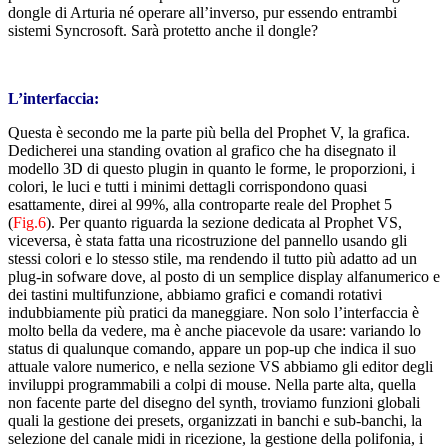
dongle di Arturia né operare all’inverso, pur essendo entrambi
sistemi Syncrosoft. Sarà protetto anche il dongle?
L’interfaccia:
Questa è secondo me la parte più bella del Prophet V, la grafica.
Dedicherei una standing ovation al grafico che ha disegnato il
modello 3D di questo plugin in quanto le forme, le proporzioni, i
colori, le luci e tutti i minimi dettagli corrispondono quasi
esattamente, direi al 99%, alla controparte reale del Prophet 5
(
Fig.6
). Per quanto riguarda la sezione dedicata al Prophet VS,
viceversa, è stata fatta una ricostruzione del pannello usando gli
stessi colori e lo stesso stile, ma rendendo il tutto più adatto ad un
plug-in sofware dove, al posto di un semplice display alfanumerico e
dei tastini multifunzione, abbiamo grafici e comandi rotativi
indubbiamente più pratici da maneggiare. Non solo l’interfaccia è
molto bella da vedere, ma è anche piacevole da usare: variando lo
status di qualunque comando, appare un pop-up che indica il suo
attuale valore numerico, e nella sezione VS abbiamo gli editor degli
inviluppi programmabili a colpi di mouse. Nella parte alta, quella
non facente parte del disegno del synth, troviamo funzioni globali
quali la gestione dei presets, organizzati in banchi e sub-banchi, la
selezione del canale midi in ricezione, la gestione della polifonia, i