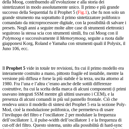
della Moog, contribuendo all’evoluzione e alla storia dei
sintetizzatori in modo assolutamente unico. Il primo e più grande
successo della Sequential fu il Prophet 5 (
Fig.1
), che fu non solo un
grande strumento ma soprattutto il primo sintetizzatore polifonico
comandato da microprocessore digitale, con la possibilità di salvare i
presets. Negli anni a seguire molte altre case di strumenti elettronici
seguirono la stessa scia con strumenti simili, fra cui Moog con il
Polymoog
e successivamente il
Memorymoog
, seguite a ruota dalle
giapponesi Korg, Roland e Yamaha con strumenti quali il Polysix, il
Juno 106, ecc.
Il
Prophet 5
vide in totale tre revisioni, fra cui il primo modello era
interamente costruito a mano, pittosto fragile ed instabile, mentre la
versione più diffusa e forse la più stabile è la terza, uscita attorno al
1980. Fra l’una e l’altra c’erano anche delle sottili differenze
costruttive, fra cui la scelta della marca di alcuni componenti (i primi
usavano integrati SSM mentre gli ultimi usavano i CEM), e la
presenza di alcuni comandi in più sul pannello frontale. Ciò che
rendeva unico il modello di sintesi del Prophet 5 era la sezione Poly-
Mod, cioè la modulazione polifonica, che permetteva di usare
l’inviluppo del filtro e l’oscillatore 2 per modulare la frequenza
dell’oscillatore 1, il pulse-width dell’oscillatore 1 e la frequenza di
cut-off del filtro. Questo sistema, unito alla possibilità di hard-sync