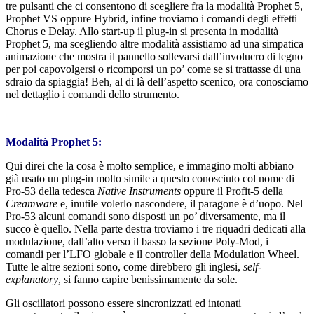
tre pulsanti che ci consentono di scegliere fra la modalità Prophet 5,
Prophet VS oppure Hybrid, infine troviamo i comandi degli effetti
Chorus e Delay. Allo start-up il plug-in si presenta in modalità
Prophet 5, ma scegliendo altre modalità assistiamo ad una simpatica
animazione che mostra il pannello sollevarsi dall’involucro di legno
per poi capovolgersi o ricomporsi un po’ come se si trattasse di una
sdraio da spiaggia! Beh, al di là dell’aspetto scenico, ora conosciamo
nel dettaglio i comandi dello strumento.
Modalità Prophet 5:
Qui direi che la cosa è molto semplice, e immagino molti abbiano
già usato un plug-in molto simile a questo conosciuto col nome di
Pro-53 della tedesca
Native Instruments
oppure il Profit-5 della
Creamware
e, inutile volerlo nascondere, il paragone è d’uopo. Nel
Pro-53 alcuni comandi sono disposti un po’ diversamente, ma il
succo è quello. Nella parte destra troviamo i tre riquadri dedicati alla
modulazione, dall’alto verso il basso la sezione Poly-Mod, i
comandi per l’LFO globale e il controller della Modulation Wheel.
Tutte le altre sezioni sono, come direbbero gli inglesi,
self-
explanatory
, si fanno capire benissimamente da sole.
Gli oscillatori possono essere sincronizzati ed intonati