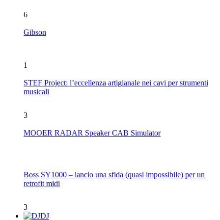
6
Gibson
1
STEF Project: l’eccellenza artigianale nei cavi per strumenti
musicali
3
MOOER RADAR Speaker CAB Simulator
Boss SY1000 – lancio una sfida (quasi impossibile) per un
retrofit midi
3
DJ