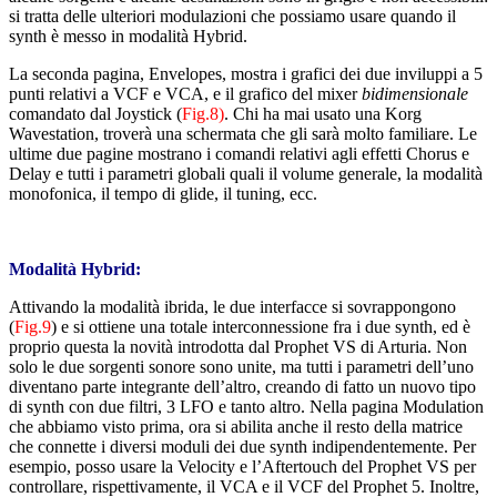
si tratta delle ulteriori modulazioni che possiamo usare quando il
synth è messo in modalità Hybrid.
La seconda pagina, Envelopes, mostra i grafici dei due inviluppi a 5
punti relativi a VCF e VCA, e il grafico del mixer
bidimensionale
comandato dal Joystick (
Fig.8)
. Chi ha mai usato una Korg
Wavestation, troverà una schermata che gli sarà molto familiare. Le
ultime due pagine mostrano i comandi relativi agli effetti Chorus e
Delay e tutti i parametri globali quali il volume generale, la modalità
monofonica, il tempo di glide, il tuning, ecc.
Modalità Hybrid:
Attivando la modalità ibrida, le due interfacce si sovrappongono
(
Fig.9
) e si ottiene una totale interconnessione fra i due synth, ed è
proprio questa la novità introdotta dal Prophet VS di Arturia. Non
solo le due sorgenti sonore sono unite, ma tutti i parametri dell’uno
diventano parte integrante dell’altro, creando di fatto un nuovo tipo
di synth con due filtri, 3 LFO e tanto altro. Nella pagina Modulation
che abbiamo visto prima, ora si abilita anche il resto della matrice
che connette i diversi moduli dei due synth indipendentemente. Per
esempio, posso usare la Velocity e l’Aftertouch del Prophet VS per
controllare, rispettivamente, il VCA e il VCF del Prophet 5. Inoltre,