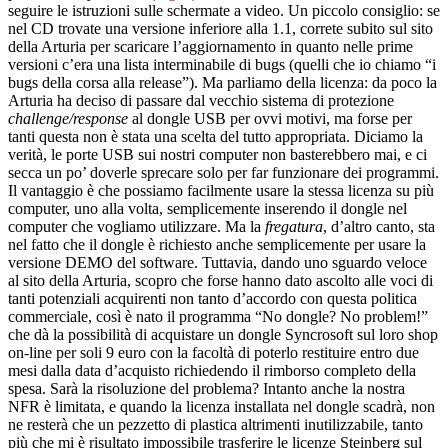
seguire le istruzioni sulle schermate a video. Un piccolo consiglio: se
nel CD trovate una versione inferiore alla 1.1, correte subito sul sito
della Arturia per scaricare l’aggiornamento in quanto nelle prime
versioni c’era una lista interminabile di bugs (quelli che io chiamo “i
bugs della corsa alla release”). Ma parliamo della licenza: da poco la
Arturia ha deciso di passare dal vecchio sistema di protezione
challenge/response
al dongle USB per ovvi motivi, ma forse per
tanti questa non è stata una scelta del tutto appropriata. Diciamo la
verità, le porte USB sui nostri computer non basterebbero mai, e ci
secca un po’ doverle sprecare solo per far funzionare dei programmi.
Il vantaggio è che possiamo facilmente usare la stessa licenza su più
computer, uno alla volta, semplicemente inserendo il dongle nel
computer che vogliamo utilizzare. Ma la
fregatura
, d’altro canto, sta
nel fatto che il dongle è richiesto anche semplicemente per usare la
versione DEMO del software. Tuttavia, dando uno sguardo veloce
al sito della Arturia, scopro che forse hanno dato ascolto alle voci di
tanti potenziali acquirenti non tanto d’accordo con questa politica
commerciale, così è nato il programma “No dongle? No problem!”
che dà la possibilità di acquistare un dongle Syncrosoft sul loro shop
on-line per soli 9 euro con la facoltà di poterlo restituire entro due
mesi dalla data d’acquisto richiedendo il rimborso completo della
spesa. Sarà la risoluzione del problema? Intanto anche la nostra
NFR è limitata, e quando la licenza installata nel dongle scadrà, non
ne resterà che un pezzetto di plastica altrimenti inutilizzabile, tanto
più che mi è risultato impossibile trasferire le licenze Steinberg sul