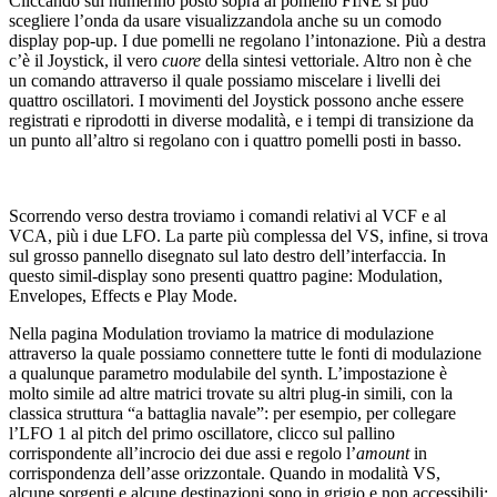
Cliccando sul numerino posto sopra al pomello FINE si può
scegliere l’onda da usare visualizzandola anche su un comodo
display pop-up. I due pomelli ne regolano l’intonazione. Più a destra
c’è il Joystick, il vero
cuore
della sintesi vettoriale. Altro non è che
un comando attraverso il quale possiamo miscelare i livelli dei
quattro oscillatori. I movimenti del Joystick possono anche essere
registrati e riprodotti in diverse modalità, e i tempi di transizione da
un punto all’altro si regolano con i quattro pomelli posti in basso.
Scorrendo verso destra troviamo i comandi relativi al VCF e al
VCA, più i due LFO. La parte più complessa del VS, infine, si trova
sul grosso pannello disegnato sul lato destro dell’interfaccia. In
questo simil-display sono presenti quattro pagine: Modulation,
Envelopes, Effects e Play Mode.
Nella pagina Modulation troviamo la matrice di modulazione
attraverso la quale possiamo connettere tutte le fonti di modulazione
a qualunque parametro modulabile del synth. L’impostazione è
molto simile ad altre matrici trovate su altri plug-in simili, con la
classica struttura “a battaglia navale”: per esempio, per collegare
l’LFO 1 al pitch del primo oscillatore, clicco sul pallino
corrispondente all’incrocio dei due assi e regolo l’
amount
in
corrispondenza dell’asse orizzontale. Quando in modalità VS,
alcune sorgenti e alcune destinazioni sono in grigio e non accessibili: