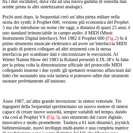
fra i due oscillatori, dava vita ad una nuova gamma di sonorità mai
sentite prima in altri sintetizzatori analogici.
Pochi anni dopo, la Sequential creò un’altra pietra miliare nella
storia dei synth: il Prophet 600, versione più economica del Prophet
5 ma che introdusse un nome che oggi, a distanza di quasi 25 anni, è
uno standard irrinunciabile in campo audio: il MIDI (Music
Instruments Digital Interface). Nel 1982 il Prophet 600 (
Fig.2
) fu il
primo strumento musicale elettronico ad avere un’interfaccia MIDI
in grado di potersi collegare ad altri strumenti con la stessa
interfaccia per scambiare dati e sincronizzare le esecuzioni. Al
Winter Namm Show del 1983 la Roland presentò il JX-3P e fu fatta
per la prima volta la dimostrazione ufficiale del protocollo MIDI
collegando insieme i due synth: gli spettatori restarono affascinati dal
fatto che suonando una sola tastiera si potessero udire due strumenti
suonare perfettamente all’unisono.
Anno 1987, un’altra grande invenzione: la sintesi vettoriale. Tre
ingegneri della Sequential sperimentano un nuovo motore di sintesi
capace di creare nuove sonorità, sempre variabili nel tempo, dando
vita così al Prophet VS (
Fig.3
), uno strumento dal cuore digitale,
innovativo e molto promettente. Tastiera a 61 tasti dinamici, joystick
bidimensionale, nuovi inviluppi multi-punto e una completa matrice