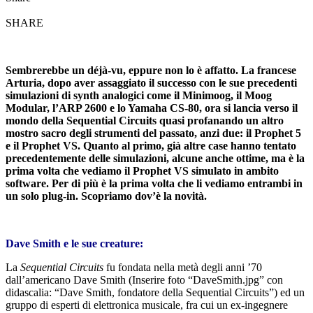
SHARE
Sembrerebbe un déjà-vu, eppure non lo è affatto. La francese
Arturia, dopo aver assaggiato il successo con le sue precedenti
simulazioni di synth analogici come il Minimoog, il Moog
Modular, l’ARP 2600 e lo Yamaha CS-80, ora si lancia verso il
mondo della Sequential Circuits quasi profanando un altro
mostro sacro degli strumenti del passato, anzi due: il Prophet 5
e il Prophet VS. Quanto al primo, già altre case hanno tentato
precedentemente delle simulazioni, alcune anche ottime, ma è la
prima volta che vediamo il Prophet VS simulato in ambito
software. Per di più è la prima volta che li vediamo entrambi in
un solo plug-in. Scopriamo dov’è la novità.
Dave Smith e le sue creature:
La
Sequential Circuits
fu fondata nella metà degli anni ’70
dall’americano Dave Smith (Inserire foto “DaveSmith.jpg” con
didascalia: “Dave Smith, fondatore della Sequential Circuits”) ed un
gruppo di esperti di elettronica musicale, fra cui un ex-ingegnere