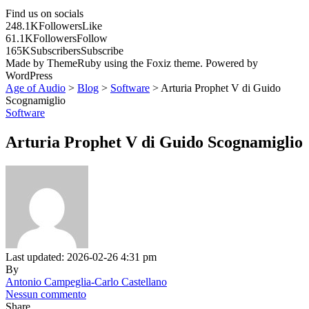
Find us on socials
248.1K
Followers
Like
61.1K
Followers
Follow
165K
Subscribers
Subscribe
Made by ThemeRuby using the Foxiz theme. Powered by
WordPress
Age of Audio
>
Blog
>
Software
>
Arturia Prophet V di Guido
Scognamiglio
Software
Arturia Prophet V di Guido Scognamiglio
Last updated: 2026-02-26 4:31 pm
By
Antonio Campeglia-Carlo Castellano
Nessun commento
Share