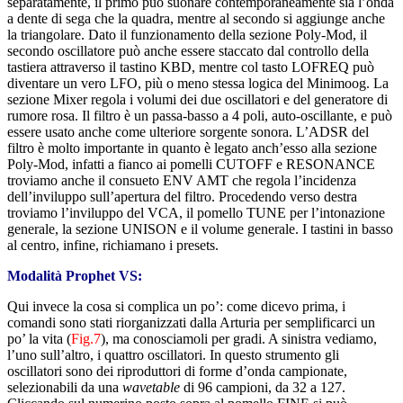
separatamente, il primo può suonare contemporaneamente sia l’onda
a dente di sega che la quadra, mentre al secondo si aggiunge anche
la triangolare. Dato il funzionamento della sezione Poly-Mod, il
secondo oscillatore può anche essere staccato dal controllo della
tastiera attraverso il tastino KBD, mentre col tasto LOFREQ può
diventare un vero LFO, più o meno stessa logica del Minimoog. La
sezione Mixer regola i volumi dei due oscillatori e del generatore di
rumore rosa. Il filtro è un passa-basso a 4 poli, auto-oscillante, e può
essere usato anche come ulteriore sorgente sonora. L’ADSR del
filtro è molto importante in quanto è legato anch’esso alla sezione
Poly-Mod, infatti a fianco ai pomelli CUTOFF e RESONANCE
troviamo anche il consueto ENV AMT che regola l’incidenza
dell’inviluppo sull’apertura del filtro. Procedendo verso destra
troviamo l’inviluppo del VCA, il pomello TUNE per l’intonazione
generale, la sezione UNISON e il volume generale. I tastini in basso
al centro, infine, richiamano i presets.
Modalità Prophet VS:
Qui invece la cosa si complica un po’: come dicevo prima, i
comandi sono stati riorganizzati dalla Arturia per semplificarci un
po’ la vita (
Fig.7
), ma conosciamoli per gradi. A sinistra vediamo,
l’uno sull’altro, i quattro oscillatori. In questo strumento gli
oscillatori sono dei riproduttori di forme d’onda campionate,
selezionabili da una
wavetable
di 96 campioni, da 32 a 127.