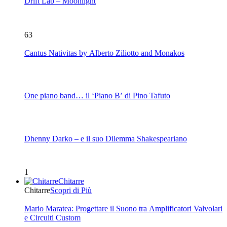
Drift Lab – Moonlight
63
Cantus Nativitas by Alberto Ziliotto and Monakos
One piano band… il ‘Piano B’ di Pino Tafuto
Dhenny Darko – e il suo Dilemma Shakespeariano
1
Chitarre
Chitarre
Scopri di Più
Mario Maratea: Progettare il Suono tra Amplificatori Valvolari
e Circuiti Custom