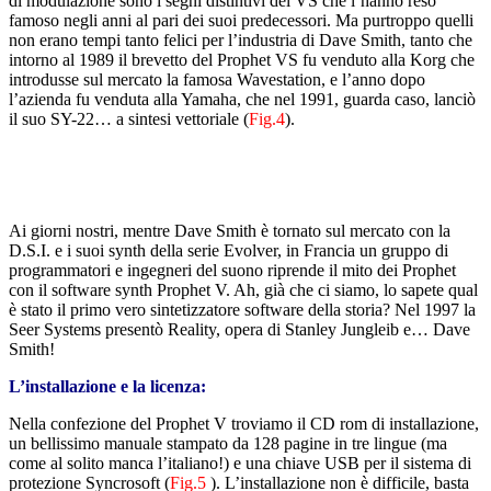
di modulazione sono i segni distintivi del VS che l’hanno reso
famoso negli anni al pari dei suoi predecessori. Ma purtroppo quelli
non erano tempi tanto felici per l’industria di Dave Smith, tanto che
intorno al 1989 il brevetto del Prophet VS fu venduto alla Korg che
introdusse sul mercato la famosa Wavestation, e l’anno dopo
l’azienda fu venduta alla Yamaha, che nel 1991, guarda caso, lanciò
il suo SY-22… a sintesi vettoriale (
Fig.4
).
Ai giorni nostri, mentre Dave Smith è tornato sul mercato con la
D.S.I. e i suoi synth della serie Evolver, in Francia un gruppo di
programmatori e ingegneri del suono riprende il mito dei Prophet
con il software synth Prophet V. Ah, già che ci siamo, lo sapete qual
è stato il primo vero sintetizzatore software della storia? Nel 1997 la
Seer Systems presentò Reality, opera di Stanley Jungleib e… Dave
Smith!
L’installazione e la licenza:
Nella confezione del Prophet V troviamo il CD rom di installazione,
un bellissimo manuale stampato da 128 pagine in tre lingue (ma
come al solito manca l’italiano!) e una chiave USB per il sistema di
protezione Syncrosoft (
Fig.5
). L’installazione non è difficile, basta