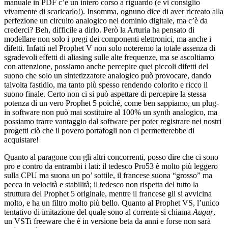
manuale in PDF c’è un intero corso a riguardo (e vi consiglio
vivamente di scaricarlo!). Insomma, ognuno dice di aver ricreato alla
perfezione un circuito analogico nel dominio digitale, ma c’è da
crederci? Beh, difficile a dirlo. Però la Arturia ha pensato di
modellare non solo i pregi dei componenti elettronici, ma anche i
difetti. Infatti nel Prophet V non solo noteremo la totale assenza di
sgradevoli effetti di aliasing sulle alte frequenze, ma se ascoltiamo
con attenzione, possiamo anche percepire quei piccoli difetti del
suono che solo un sintetizzatore analogico può provocare, dando
talvolta fastidio, ma tanto più spesso rendendo colorito e ricco il
suono finale. Certo non ci si può aspettare di percepire la stessa
potenza di un vero Prophet 5 poiché, come ben sappiamo, un plug-
in software non può mai sostituire al 100% un synth analogico, ma
possiamo trarre vantaggio dal software per poter registrare nei nostri
progetti ciò che il povero portafogli non ci permetterebbe di
acquistare!
Quanto al paragone con gli altri concorrenti, posso dire che ci sono
pro e contro da entrambi i lati: il tedesco Pro53 è molto più leggero
sulla CPU ma suona un po’ sottile, il francese suona “grosso” ma
pecca in velocità e stabilità; il tedesco non rispetta del tutto la
struttura del Prophet 5 originale, mentre il francese gli si avvicina
molto, e ha un filtro molto più bello. Quanto al Prophet VS, l’unico
tentativo di imitazione del quale sono al corrente si chiama
Augur
,
un VSTi freeware che è in versione beta da anni e forse non sarà