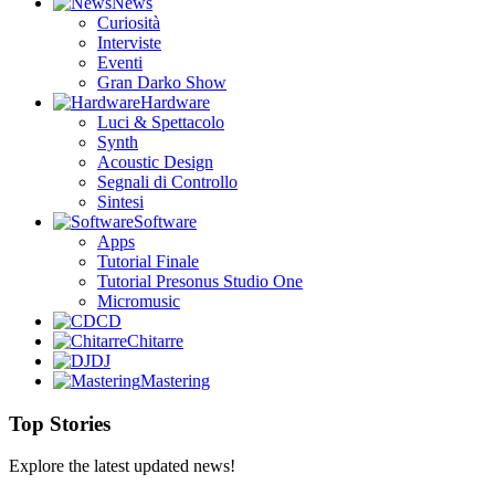
News
Curiosità
Interviste
Eventi
Gran Darko Show
Hardware
Luci & Spettacolo
Synth
Acoustic Design
Segnali di Controllo
Sintesi
Software
Apps
Tutorial Finale
Tutorial Presonus Studio One
Micromusic
CD
Chitarre
DJ
Mastering
Top Stories
Explore the latest updated news!