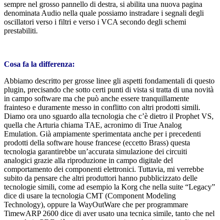
sempre nel grosso pannello di destra, si abilita una nuova pagina
denominata Audio nella quale possiamo instradare i segnali degli
oscillatori verso i filtri e verso i VCA secondo degli schemi
prestabiliti.
Cosa fa la differenza:
Abbiamo descritto per grosse linee gli aspetti fondamentali di questo
plugin, precisando che sotto certi punti di vista si tratta di una novità
in campo software ma che può anche essere tranquillamente
frainteso e duramente messo in conflitto con altri prodotti simili.
Diamo ora uno sguardo alla tecnologia che c’è dietro il Prophet VS,
quella che Arturia chiama TAE, acronimo di True Analog
Emulation. Già ampiamente sperimentata anche per i precedenti
prodotti della software house francese (eccetto Brass) questa
tecnologia garantirebbe un’accurata simulazione dei circuiti
analogici grazie alla riproduzione in campo digitale del
comportamento dei componenti elettronici. Tuttavia, mi verrebbe
subito da pensare che altri produttori hanno pubblicizzato delle
tecnologie simili, come ad esempio la Korg che nella suite “Legacy”
dice di usare la tecnologia CMT (Component Modeling
Technology), oppure la WayOutWare che per programmare
TimewARP 2600 dice di aver usato una tecnica simile, tanto che nel