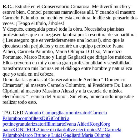
R.C.
: Estudié en el Conservatorio Cimarosa. Me divertí mucho y
estuve bien. Conocí personas maravillosas allí. Y cuando el maestro
Carmelo Palumbo me metió en esta aventura, le dije sin pensarlo dos
veces: ¡Tengo el título, árboles!
Y después, enseguida pensé toda la obra. Necesitaba pianistas
profesionales que no juzgasen la obra por la escritura de su partitura
(¡Les aseguro que es verdaderamente una locura!), sino que la
ejecutasen sin perjuicios y encontré un equipo perfecto: Ivana
Altieri, Carmela Palumbo, Maria Olimpia D’Urso, Vincenzo
Fortunato, Marco Bruno y Luigi Gagliardi que dirige los músicos.
Ellos creyeron en mí y con su gran profesionalidad y sensibilidad
transformaron mis locuras en el diálogo entre hombre y naturaleza
que yo tenía en mi cabeza.
Debo dar las gracias al Conservatorio de Avellino “ Domenico
Cimarosa”, al maestro Carmelo Columbro, al Presidente Dr. Luca
Cipriani, al maestro Massimo Aluzzi y a la escuela de música
electrónica: “Tecnico del Suono”. Sin ellos, hubiera sido imposible
realizar todo esto.
TAGGED:
Antonio Campeglia
armonizzatori
Carmela
Palumbo
combfilters
DiGiCo
filtri a
pettine
granularizzatori
Illimitarte
Ivana Altieri
Korg
Korg
nanoKONTROL2
linee di ritardo
live electronics
M° Carmela
Palumbo
Marco Bruno e Luigi Gagliardi
Maria Olimpia