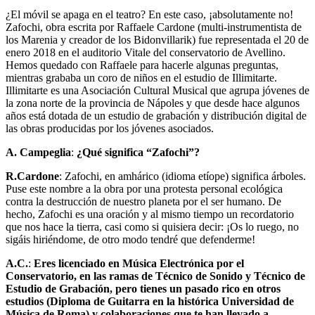
¿El móvil se apaga en el teatro? En este caso, ¡absolutamente no!
Zafochi, obra escrita por Raffaele Cardone (multi-instrumentista de
los Marenia y creador de los Bidonvillarik) fue representada el 20 de
enero 2018 en el auditorio Vitale del conservatorio de Avellino.
Hemos quedado con Raffaele para hacerle algunas preguntas,
mientras grababa un coro de niños en el estudio de Illimitarte.
Illimitarte es una Asociación Cultural Musical que agrupa jóvenes de
la zona norte de la provincia de Nápoles y que desde hace algunos
años está dotada de un estudio de grabación y distribución digital de
las obras producidas por los jóvenes asociados.
A. Campeglia
:
¿Qué significa “Zafochi”?
R.Cardone
: Zafochi, en amhárico (idioma etíope) significa árboles.
Puse este nombre a la obra por una protesta personal ecológica
contra la destrucción de nuestro planeta por el ser humano. De
hecho, Zafochi es una oración y al mismo tiempo un recordatorio
que nos hace la tierra, casi como si quisiera decir: ¡Os lo ruego, no
sigáis hiriéndome, de otro modo tendré que defenderme!
A.C.
:
Eres licenciado en Música Electrónica por el
Conservatorio, en las ramas de Técnico de Sonido y Técnico de
Estudio de Grabación, pero tienes un pasado rico en otros
estudios (Diploma de Guitarra en la histórica Universidad de
Música de Roma) y colaboraciones que te han llevado a