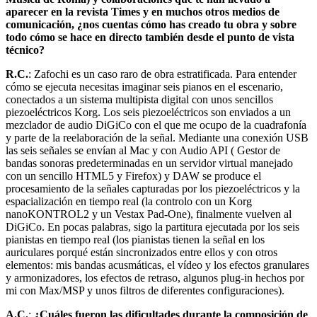
aparecer en la revista Times y en muchos otros medios de
comunicación, ¿nos cuentas cómo has creado tu obra y sobre
todo cómo se hace en directo también desde el punto de vista
técnico?
R.C.
: Zafochi es un caso raro de obra estratificada. Para entender
cómo se ejecuta necesitas imaginar seis pianos en el escenario,
conectados a un sistema multipista digital con unos sencillos
piezoeléctricos Korg. Los seis piezoeléctricos son enviados a un
mezclador de audio DiGiCo con el que me ocupo de la cuadrafonía
y parte de la reelaboración de la señal. Mediante una conexión USB
las seis señales se envían al Mac y con Audio API ( Gestor de
bandas sonoras predeterminadas en un servidor virtual manejado
con un sencillo HTML5 y Firefox) y DAW se produce el
procesamiento de la señales capturadas por los piezoeléctricos y la
espacialización en tiempo real (la controlo con un Korg
nanoKONTROL2 y un Vestax Pad-One), finalmente vuelven al
DiGiCo. En pocas palabras, sigo la partitura ejecutada por los seis
pianistas en tiempo real (los pianistas tienen la señal en los
auriculares porqué están sincronizados entre ellos y con otros
elementos: mis bandas acusmáticas, el vídeo y los efectos granulares
y armonizadores, los efectos de retraso, algunos plug-in hechos por
mi con Max/MSP y unos filtros de diferentes configuraciones).
A.C.
:
¿Cuáles fueron las dificultades durante la composición de