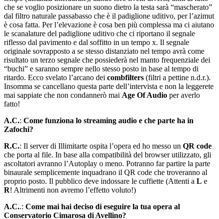
che se voglio posizionare un suono dietro la testa sarà “mascherato”
dal filtro naturale passabasso che è il padiglione uditivo, per l’azimut
è cosa fatta. Per l’elevazione è cosa ben più complessa ma ci aiutano
le scanalature del padiglione uditivo che ci riportano il segnale
riflesso dal pavimento e dal soffitto in un tempo x. Il segnale
originale sovrapposto a se stesso distanziato nel tempo avrà come
risultato un terzo segnale che possiederà nel manto frequenziale dei
“buchi” e saranno sempre nello stesso posto in base al tempo di
ritardo. Ecco svelato l’arcano dei
combfilters
(filtri a pettine n.d.r.).
Insomma se cancellano questa parte dell’intervista e non la leggerete
mai sappiate che non condannerò mai
Age Of Audio
per averlo
fatto!
A.C.
:
Come funziona lo streaming audio e che parte ha in
Zafochi?
R.C.
: Il server di Illimitarte ospita l’opera ed ho messo un
QR code
che porta al file. In base alla compatibilità del browser utilizzato, gli
ascoltatori avranno l’Autoplay o meno. Potranno far partire la parte
binaurale semplicemente inquadrano il QR code che troveranno al
proprio posto. Il pubblico deve indossare le cuffiette (Attenti a
L
e
R
! Altrimenti non avremo l’effetto voluto!)
A.C.
.:
Come mai hai deciso di eseguire la tua opera al
Conservatorio Cimarosa di Avellino?