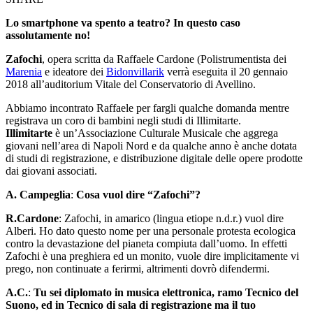
Lo smartphone va spento a teatro? In questo caso
assolutamente no!
Zafochi
, opera scritta da Raffaele Cardone (Polistrumentista dei
Marenia
e ideatore dei
Bidonvillarik
verrà eseguita il 20 gennaio
2018 all’auditorium Vitale del Conservatorio di Avellino.
Abbiamo incontrato Raffaele per fargli qualche domanda mentre
registrava un coro di bambini negli studi di Illimitarte.
Illimitarte
è un’Associazione Culturale Musicale che aggrega
giovani nell’area di Napoli Nord e da qualche anno è anche dotata
di studi di registrazione, e distribuzione digitale delle opere prodotte
dai giovani associati.
A. Campeglia
:
Cosa vuol dire “Zafochi”?
R.Cardone
: Zafochi, in amarico (lingua etiope n.d.r.) vuol dire
Alberi. Ho dato questo nome per una personale protesta ecologica
contro la devastazione del pianeta compiuta dall’uomo. In effetti
Zafochi è una preghiera ed un monito, vuole dire implicitamente vi
prego, non continuate a ferirmi, altrimenti dovrò difendermi.
A.C.
:
Tu sei diplomato in musica elettronica, ramo Tecnico del
Suono, ed in Tecnico di sala di registrazione ma il tuo