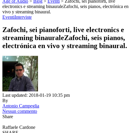
Age of Audio
>
Blog
>
Eventi
>
Zafochi, sei pianoforti, live
electronics e streaming binauraleZafochi, seis pianos, electrónica en
vivo y streaming binaural.
Eventi
Interviste
Zafochi, sei pianoforti, live electronics e
streaming binauraleZafochi, seis pianos,
electrónica en vivo y streaming binaural.
Last updated: 2018-01-19 10:35 pm
By
Antonio Campeglia
Nessun commento
Share
Raffaele Cardone
SHARE