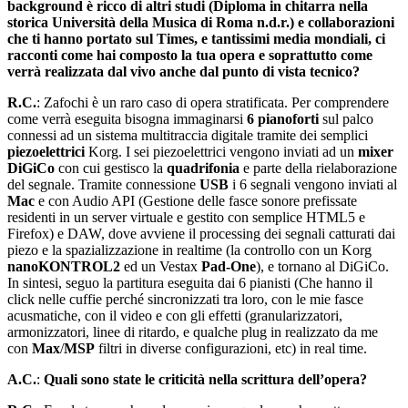
background è ricco di altri studi (Diploma in chitarra nella
storica Università della Musica di Roma n.d.r.) e collaborazioni
che ti hanno portato sul Times, e tantissimi media mondiali, ci
racconti come hai composto la tua opera e soprattutto come
verrà realizzata dal vivo anche dal punto di vista tecnico?
R.C.
: Zafochi è un raro caso di opera stratificata. Per comprendere
come verrà eseguita bisogna immaginarsi
6 pianoforti
sul palco
connessi ad un sistema multitraccia digitale tramite dei semplici
piezoelettrici
Korg. I sei piezoelettrici vengono inviati ad un
mixer
DiGiCo
con cui gestisco la
quadrifonia
e parte della rielaborazione
del segnale. Tramite connessione
USB
i 6 segnali vengono inviati al
Mac
e con Audio API (Gestione delle fasce sonore prefissate
residenti in un server virtuale e gestito con semplice HTML5 e
Firefox) e DAW, dove avviene il processing dei segnali catturati dai
piezo e la spazializzazione in realtime (la controllo con un Korg
nanoKONTROL2
ed un Vestax
Pad-One
), e tornano al DiGiCo.
In sintesi, seguo la partitura eseguita dai 6 pianisti (Che hanno il
click nelle cuffie perché sincronizzati tra loro, con le mie fasce
acusmatiche, con il video e con gli effetti (granularizzatori,
armonizzatori, linee di ritardo, e qualche plug in realizzato da me
con
Max
/
MSP
filtri in diverse configurazioni, etc) in real time.
A.C.
:
Quali sono state le criticità nella scrittura dell’opera?