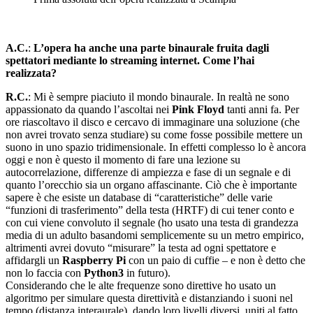
A.C.
:
L’opera ha anche una parte binaurale fruita dagli
spettatori mediante lo streaming internet. Come l’hai
realizzata?
R.C.
: Mi è sempre piaciuto il mondo binaurale. In realtà ne sono
appassionato da quando l’ascoltai nei
Pink Floyd
tanti anni fa. Per
ore riascoltavo il disco e cercavo di immaginare una soluzione (che
non avrei trovato senza studiare) su come fosse possibile mettere un
suono in uno spazio tridimensionale. In effetti complesso lo è ancora
oggi e non è questo il momento di fare una lezione su
autocorrelazione, differenze di ampiezza e fase di un segnale e di
quanto l’orecchio sia un organo affascinante. Ciò che è importante
sapere è che esiste un database di “caratteristiche” delle varie
“funzioni di trasferimento” della testa (HRTF) di cui tener conto e
con cui viene convoluto il segnale (ho usato una testa di grandezza
media di un adulto basandomi semplicemente su un metro empirico,
altrimenti avrei dovuto “misurare” la testa ad ogni spettatore e
affidargli un
Raspberry Pi
con un paio di cuffie – e non è detto che
non lo faccia con
Python3
in futuro).
Considerando che le alte frequenze sono direttive ho usato un
algoritmo per simulare questa direttività e distanziando i suoni nel
tempo (distanza interaurale), dando loro livelli diversi, uniti al fatto