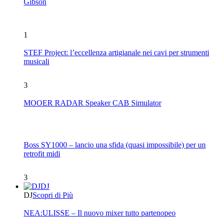
Gibson
1
STEF Project: l’eccellenza artigianale nei cavi per strumenti
musicali
3
MOOER RADAR Speaker CAB Simulator
Boss SY1000 – lancio una sfida (quasi impossibile) per un
retrofit midi
3
DJ
DJ
Scopri di Più
NEA:ULISSE – Il nuovo mixer tutto partenopeo