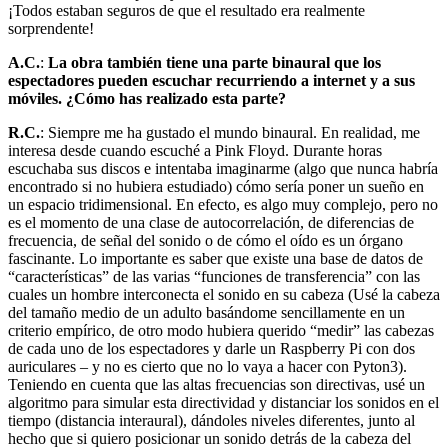
¡Todos estaban seguros de que el resultado era realmente
sorprendente!
A.C.
:
La obra también tiene una parte binaural que los
espectadores pueden escuchar recurriendo a internet y a sus
móviles. ¿Cómo has realizado esta parte?
R.C.
: Siempre me ha gustado el mundo binaural. En realidad, me
interesa desde cuando escuché a Pink Floyd. Durante horas
escuchaba sus discos e intentaba imaginarme (algo que nunca habría
encontrado si no hubiera estudiado) cómo sería poner un sueño en
un espacio tridimensional. En efecto, es algo muy complejo, pero no
es el momento de una clase de autocorrelación, de diferencias de
frecuencia, de señal del sonido o de cómo el oído es un órgano
fascinante. Lo importante es saber que existe una base de datos de
“características” de las varias “funciones de transferencia” con las
cuales un hombre interconecta el sonido en su cabeza (Usé la cabeza
del tamaño medio de un adulto basándome sencillamente en un
criterio empírico, de otro modo hubiera querido “medir” las cabezas
de cada uno de los espectadores y darle un Raspberry Pi con dos
auriculares – y no es cierto que no lo vaya a hacer con Pyton3).
Teniendo en cuenta que las altas frecuencias son directivas, usé un
algoritmo para simular esta directividad y distanciar los sonidos en el
tiempo (distancia interaural), dándoles niveles diferentes, junto al
hecho que si quiero posicionar un sonido detrás de la cabeza del