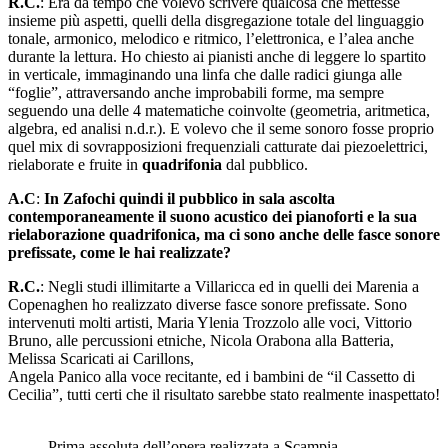
R.C.
: Era da tempo che volevo scrivere qualcosa che mettesse
insieme più aspetti, quelli della disgregazione totale del linguaggio
tonale, armonico, melodico e ritmico, l’elettronica, e l’alea anche
durante la lettura. Ho chiesto ai pianisti anche di leggere lo spartito
in verticale, immaginando una linfa che dalle radici giunga alle
“foglie”, attraversando anche improbabili forme, ma sempre
seguendo una delle 4 matematiche coinvolte (geometria, aritmetica,
algebra, ed analisi n.d.r.). E volevo che il seme sonoro fosse proprio
quel mix di sovrapposizioni frequenziali catturate dai piezoelettrici,
rielaborate e fruite in
quadrifonia
dal pubblico.
A.C
:
In Zafochi quindi il pubblico in sala ascolta
contemporaneamente il suono acustico dei pianoforti e la sua
rielaborazione quadrifonica, ma ci sono anche delle fasce sonore
prefissate, come le hai realizzate?
R.C.
: Negli studi illimitarte a Villaricca ed in quelli dei Marenia a
Copenaghen ho realizzato diverse fasce sonore prefissate. Sono
intervenuti molti artisti, Maria Ylenia Trozzolo alle voci, Vittorio
Bruno, alle percussioni etniche, Nicola Orabona alla Batteria,
Melissa Scaricati ai Carillons,
Angela Panico alla voce recitante, ed i bambini de “il Cassetto di
Cecilia”, tutti certi che il risultato sarebbe stato realmente inaspettato!
Prima assoluta dell’opera realizzata a Scampia