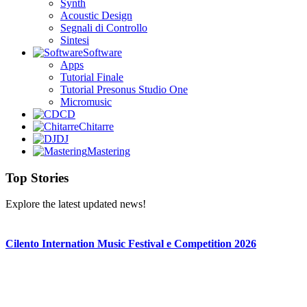
Synth
Acoustic Design
Segnali di Controllo
Sintesi
Software
Apps
Tutorial Finale
Tutorial Presonus Studio One
Micromusic
CD
Chitarre
DJ
Mastering
Top Stories
Explore the latest updated news!
Cilento Internation Music Festival e Competition 2026