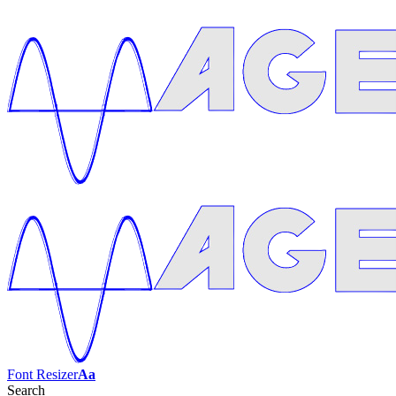
Font Resizer
Aa
Search