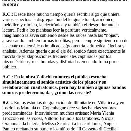
la obra?
R.C.
: Desde hace mucho tiempo quería escribir algo que uniera
varios aspectos: la disgregación del lenguaje tonal, armónico,
melódico y rítmico, la electrónica y también el riesgo durante la
lectura. Pedí a los pianistas leer la partitura verticalmente,
imaginando la savia subiendo desde las raíces hasta las “hojas”,
atravesando también formas insólitas, pero siempre siguiendo una de
las cuatro matemáticas implicadas (geometría, aritmética, álgebra y
análisis). Además quería que el eje del sonido fuese exactamente la
mezcla de yuxtaposiciones frecuenciales capturadas por los
piezoeléctricos, reelaboradas y disfrutadas en cuadrafonía por el
público.
A.C
.:
En la obra Zafochi entonces el público escucha
simultáneamente el sonido acústico de los pianos y su
reelaboración cuadrafonica, pero hay también algunas bandas
sonoras predeterminadas, ¿cómo las creaste?
R.C.
: En los estudios de grabación de Illimitarte en Villaricca y en
los de los Marenia en Copenhague creé varias bandas sonoras
predeterminadas. Intervinieron muchos artistas: Maria Ylenia
Trozzolo en las voces, Vittorio Bruno a los tambores, Nicola
Orabona a la batería, Melissa Scaricati a los carillones, Angela
Panico recitando su parte y los niños de “Il Cassetto di Cecilia”.