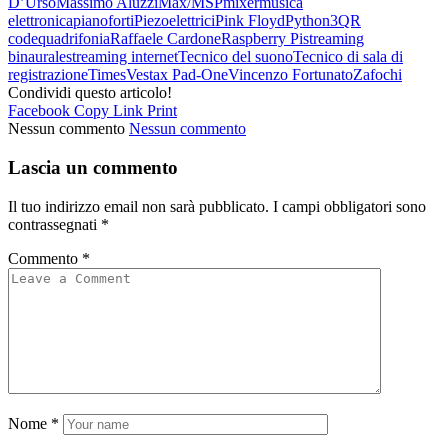
D’Urso
Massimo Aluzzi
Max/MSP
mixer
musica
elettronica
pianoforti
Piezoelettrici
Pink Floyd
Python3
QR
code
quadrifonia
Raffaele Cardone
Raspberry Pi
streaming
binaurale
streaming internet
Tecnico del suono
Tecnico di sala di
registrazione
Times
Vestax Pad-One
Vincenzo Fortunato
Zafochi
Condividi questo articolo!
Facebook
Copy Link
Print
Nessun commento
Nessun commento
Lascia un commento
Il tuo indirizzo email non sarà pubblicato.
I campi obbligatori sono
contrassegnati
*
Commento
*
Nome
*