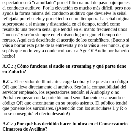
espectador será “camuflado” por el filtro natural de paso bajo que es
el conducto auditivo. Por la elevación es mucho más difícil, pero nos
ayuda la forma misma del conducto auditivo que devuelve la señal
reflejada por el suelo y por el techo en un tiempo x. La señal original
superpuesta a sí misma y distanciada en el tiempo, tendrá como
resultado una tercera señal que tendrá en el manto frecuencial unos
“huecos” y serán siempre en el mismo lugar según el tiempo de
retraso. Aquí está descifrado el acertijo de los combfilters. ¡Bueno si
váis a borrar esta parte de la entrevista y no la váis a leer nunca, que
sepáis que no lo voy a condenculpar ar a Age Of Audio por haberlo
hecho!
A.C.
:
¿Cómo funciona el audio en streaming y qué parte tiene
en Zafochi?
R.C.
: El servidor de Illimitarte acoge la obra y he puesto un código
QR que lleva directamente al archivo. Según la compatibilidad del
servidor empleado, los espectadores tendrán el Audioplay o no.
Podrán empezar con la parte binaural sencillamente escaneando el
código QR que encontrarán en su propio asiento. El público tendrá
que ponerse los auriculares. (¡Atención con los auriculares L y R o
no se conseguirá el efecto deseado!)
A.C.
:
¿Por qué has decidido hacer tu obra en el Conservatorio
Cimarosa de Avellino?