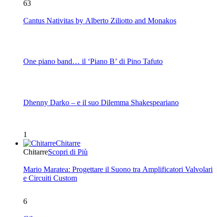
63
Cantus Nativitas by Alberto Ziliotto and Monakos
One piano band… il ‘Piano B’ di Pino Tafuto
Dhenny Darko – e il suo Dilemma Shakespeariano
1
Chitarre
Chitarre
Scopri di Più
Mario Maratea: Progettare il Suono tra Amplificatori Valvolari
e Circuiti Custom
6