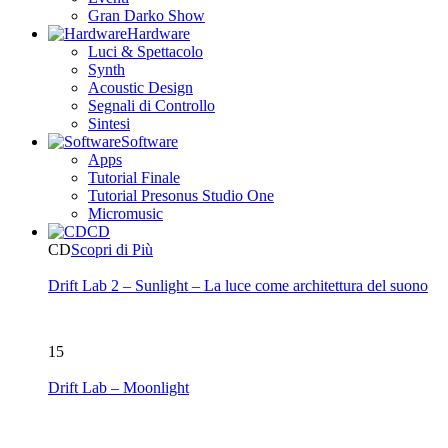
Gran Darko Show
Hardware
Luci & Spettacolo
Synth
Acoustic Design
Segnali di Controllo
Sintesi
Software
Apps
Tutorial Finale
Tutorial Presonus Studio One
Micromusic
CD
CD
Scopri di Più
Drift Lab 2 – Sunlight – La luce come architettura del suono
15
Drift Lab – Moonlight