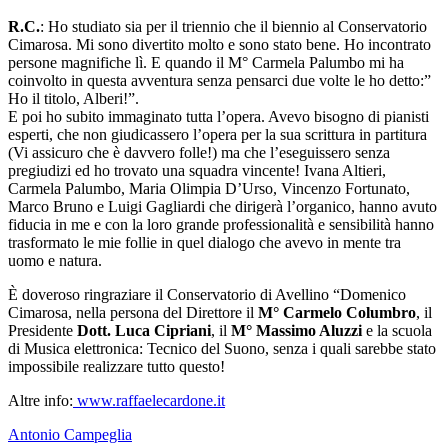
R.C.
: Ho studiato sia per il triennio che il biennio al Conservatorio
Cimarosa. Mi sono divertito molto e sono stato bene. Ho incontrato
persone magnifiche lì. E quando il M° Carmela Palumbo mi ha
coinvolto in questa avventura senza pensarci due volte le ho detto:”
Ho il titolo, Alberi!”.
E poi ho subito immaginato tutta l’opera. Avevo bisogno di pianisti
esperti, che non giudicassero l’opera per la sua scrittura in partitura
(Vi assicuro che è davvero folle!) ma che l’eseguissero senza
pregiudizi ed ho trovato una squadra vincente! Ivana Altieri,
Carmela Palumbo, Maria Olimpia D’Urso, Vincenzo Fortunato,
Marco Bruno e Luigi Gagliardi che dirigerà l’organico, hanno avuto
fiducia in me e con la loro grande professionalità e sensibilità hanno
trasformato le mie follie in quel dialogo che avevo in mente tra
uomo e natura.
È doveroso ringraziare il Conservatorio di Avellino “Domenico
Cimarosa, nella persona del Direttore il
M° Carmelo Columbro
, il
Presidente
Dott. Luca Cipriani
, il
M° Massimo Aluzzi
e la scuola
di Musica elettronica: Tecnico del Suono, senza i quali sarebbe stato
impossibile realizzare tutto questo!
Altre info:
www.raffaelecardone.it
Antonio Campeglia