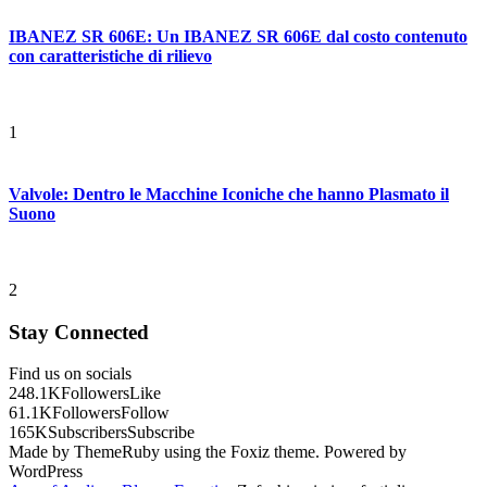
IBANEZ SR 606E: Un IBANEZ SR 606E dal costo contenuto
con caratteristiche di rilievo
1
Valvole: Dentro le Macchine Iconiche che hanno Plasmato il
Suono
2
Stay Connected
Find us on socials
248.1K
Followers
Like
61.1K
Followers
Follow
165K
Subscribers
Subscribe
Made by ThemeRuby using the Foxiz theme. Powered by
WordPress