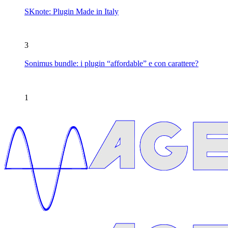
SKnote: Plugin Made in Italy
3
Sonimus bundle: i plugin “affordable” e con carattere?
1