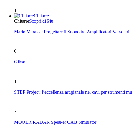
1
Chitarre
Chitarre
Scopri di Più
Mario Maratea: Progettare il Suono tra Amplificatori Valvolari 
6
Gibson
1
STEF Project: l’eccellenza artigianale nei cavi per strumenti mu
3
MOOER RADAR Speaker CAB Simulator