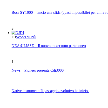
Boss SY1000 – lancio una sfida (quasi impossibile) per un retro
3
DJ
DJ
Scopri di Più
NEA:ULISSE – Il nuovo mixer tutto partenopeo
1
News – Pioneer presenta Cdj3000
Native instrument: Il passaggio evolutivo ha inizio.