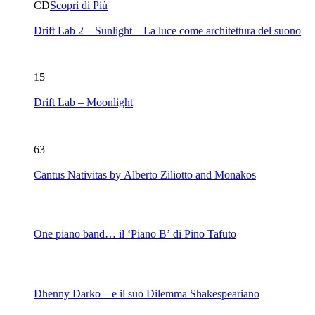
CD
Scopri di Più
Drift Lab 2 – Sunlight – La luce come architettura del suono
15
Drift Lab – Moonlight
63
Cantus Nativitas by Alberto Ziliotto and Monakos
One piano band… il ‘Piano B’ di Pino Tafuto
Dhenny Darko – e il suo Dilemma Shakespeariano