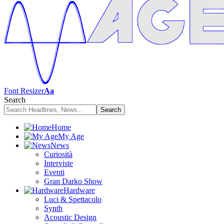
Font Resizer
Aa
Search
Home
My Age
News
Curiosità
Interviste
Eventi
Gran Darko Show
Hardware
Luci & Spettacolo
Synth
Acoustic Design