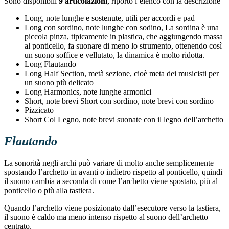
Sono disponibili
9 articolazioni
, riporto l’elenco con la descrizione
Long, note lunghe e sostenute, utili per accordi e pad
Long con sordino, note lunghe con sodino, La sordina è una
piccola pinza, tipicamente in plastica, che aggiungendo massa
al ponticello, fa suonare di meno lo strumento, ottenendo così
un suono soffice e vellutato, la dinamica è molto ridotta.
Long Flautando
Long Half Section, metà sezione, cioè meta dei musicisti per
un suono più delicato
Long Harmonics, note lunghe armonici
Short, note brevi
Short con sordino, note brevi con sordino
Pizzicato
Short Col Legno, note brevi suonate con il legno dell’archetto
Flautando
La sonorità negli archi può variare di molto anche semplicemente
spostando l’archetto in avanti o indietro rispetto al ponticello, quindi
il suono cambia a seconda di come l’archetto viene spostato, più al
ponticello o più alla tastiera.
Quando l’archetto viene posizionato dall’esecutore verso la tastiera,
il suono è caldo ma meno intenso rispetto al suono dell’archetto
centrato.