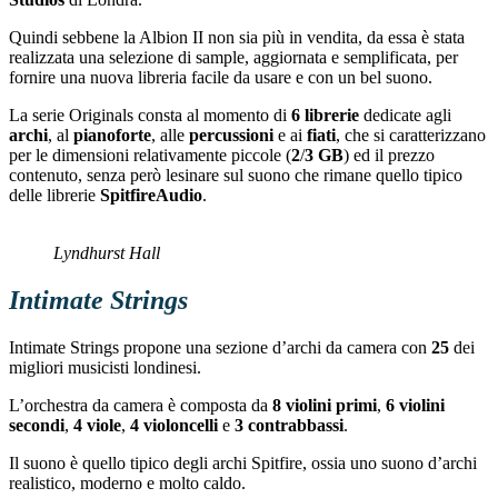
Quindi sebbene la Albion II non sia più in vendita, da essa è stata
realizzata una selezione di sample, aggiornata e semplificata, per
fornire una nuova libreria facile da usare e con un bel suono.
La serie Originals consta al momento di
6 librerie
dedicate agli
archi
, al
pianoforte
, alle
percussioni
e ai
fiati
, che si caratterizzano
per le dimensioni relativamente piccole (
2
/
3
GB
) ed il prezzo
contenuto, senza però lesinare sul suono che rimane quello tipico
delle librerie
SpitfireAudio
.
Lyndhurst Hall
Intimate Strings
Intimate Strings propone una sezione d’archi da camera con
25
dei
migliori musicisti londinesi.
L’orchestra da camera è composta da
8 violini primi
,
6 violini
secondi
,
4 viole
,
4 violoncelli
e
3 contrabbassi
.
Il suono è quello tipico degli archi Spitfire, ossia uno suono d’archi
realistico, moderno e molto caldo.