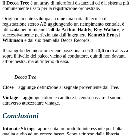
Il
Decca Tree
è un array di microfoni distanziati ed è il sistema più
comunemente usato per la registrazione orchestrale.
Originariamente sviluppata come una sorta di tecnica di
registrazione stereo AB aggiungendo un riempimento centrale, è
utilizzata nei primi anni
’50 da Arthur Haddy
,
Roy Wallace
, e
successivamente perfezionata dall’ingegnere
Kenneth Ernest
Wilkinson
e dal suo team alla Decca Records.
Il triangolo dei microfoni viene posizionato da
3
a
3,6 m
di altezza
sopra il livello del palco, vicino al conduttore, quindi non davanti
all’orchestra, ma all’interno di essa.
Decca Tree
Close
– aggiunge definizione al segnale proveniente dal Tree.
Vintage
– aggiunge colore e carattere facendo passare il suono
attraverso attrezzature vintage.
Conclusioni
Intimate Strings
rappresenta un prodotto interessante per l’alta
qualità audio ad un prezzo basso. Seppur ripreso dalla libreria