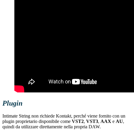
Plugin
Intimate String non richiede Kontakt, perché viene fornito con un
plugin proprietario disponibile come
VST2
,
VST3
,
AAX
e
AU
,
quindi da utilizzare direttamente nella propria DAW.