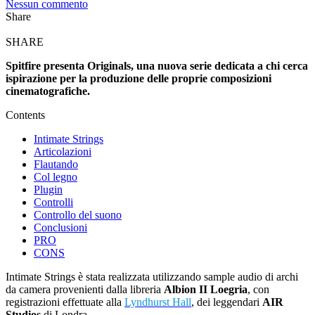
Nessun commento
Share
SHARE
Spitfire presenta Originals, una nuova serie dedicata a chi cerca
ispirazione per la produzione delle proprie composizioni
cinematografiche.
Contents
Intimate Strings
Articolazioni
Flautando
Col legno
Plugin
Controlli
Controllo del suono
Conclusioni
PRO
CONS
Intimate Strings è stata realizzata utilizzando sample audio di archi
da camera provenienti dalla libreria
Albion II Loegria
, con
registrazioni effettuate alla
Lyndhurst Hall
, dei leggendari
AIR
Studios
di Londra.