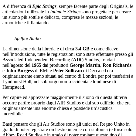
A differenza di
Epic Strings
, sempre facente parte degli Originals, le
articolazioni utilizzate in
Intimate Strings
sono progettate per creare
un suono più sottile e delicato, comprese le mezze sezioni, le
armoniche e il flautando.
Spitfire Audio
La dimensione della libreria è di circa
3.4 GB
e come dicevo
nell’introduzione, tutte le registrazioni sono state effettuate presso gli
A
ssociated
I
ndependent
R
ecording (
AIR
) Studios, fondati
nell’agosto del
1965
dai produttori
George Martin
,
Ron Richards
e
John Burgess
di EMI e
Peter Sullivan
di Decca ed era
originariamente erano situati nel centro di Londra per poi trasferirsi a
Lyndhurst Hall, nel
sobborgo nord-occidentale londinese di
Hampstead.
Per capire ed apprezzare maggiormente il suono di questa libreria
occorre partire proprio dagli AIR Studios e dal suo edificio, che era
originariamente una enorme chiesa e possiede un’acustica
incredibile.
Basti pensare che gli Air Studios sono gli unici nel Regno Unito in
grado di poter registrare orchestre intere e cori sinfonici (e forse solo
Abbey Road Studios è in grado di poter ospitare questo tipo di