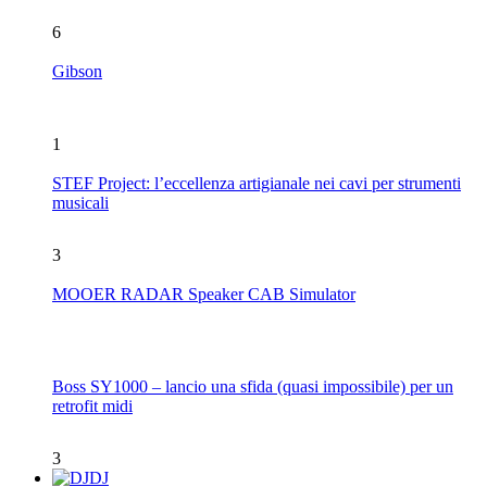
6
Gibson
1
STEF Project: l’eccellenza artigianale nei cavi per strumenti
musicali
3
MOOER RADAR Speaker CAB Simulator
Boss SY1000 – lancio una sfida (quasi impossibile) per un
retrofit midi
3
DJ