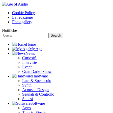
Cookie Policy
La redazione
Photogallery
Notifiche
Home
My Age
News
Curiosità
Interviste
Eventi
Gran Darko Show
Hardware
Luci & Spettacolo
Synth
Acoustic Design
Segnali di Controllo
Sintesi
Software
Apps
Tutorial Finale