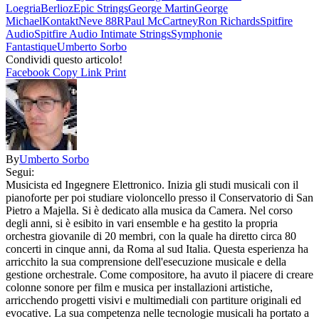
Loegria
Berlioz
Epic Strings
George Martin
George
Michael
Kontakt
Neve 88R
Paul McCartney
Ron Richards
Spitfire
Audio
Spitfire Audio Intimate Strings
Symphonie
Fantastique
Umberto Sorbo
Condividi questo articolo!
Facebook
Copy Link
Print
By
Umberto Sorbo
Segui:
Musicista ed Ingegnere Elettronico. Inizia gli studi musicali con il
pianoforte per poi studiare violoncello presso il Conservatorio di San
Pietro a Majella. Si è dedicato alla musica da Camera. Nel corso
degli anni, si è esibito in vari ensemble e ha gestito la propria
orchestra giovanile di 20 membri, con la quale ha diretto circa 80
concerti in cinque anni, da Roma al sud Italia. Questa esperienza ha
arricchito la sua comprensione dell'esecuzione musicale e della
gestione orchestrale. Come compositore, ha avuto il piacere di creare
colonne sonore per film e musica per installazioni artistiche,
arricchendo progetti visivi e multimediali con partiture originali ed
evocative. La sua competenza nelle tecnologie musicali ha portato a