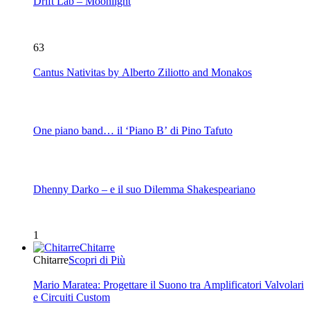
Drift Lab – Moonlight
63
Cantus Nativitas by Alberto Ziliotto and Monakos
One piano band… il ‘Piano B’ di Pino Tafuto
Dhenny Darko – e il suo Dilemma Shakespeariano
1
Chitarre
Chitarre
Scopri di Più
Mario Maratea: Progettare il Suono tra Amplificatori Valvolari
e Circuiti Custom