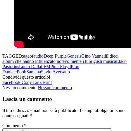
TAGGED:
ageofaudio
Deep Purple
Genesis
Gino Vannelli
I dieci
album che hanno influenzato notevolmente i tuoi gusti musicali
Jaco
Pastorius
Lucio Dalla
PFM
Pink Floyd
Pino
Daniele
Pooh
Santana
Savio Aversano
Condividi questo articolo!
Facebook
Copy Link
Print
Nessun commento
Nessun commento
Lascia un commento
Il tuo indirizzo email non sarà pubblicato.
I campi obbligatori sono
contrassegnati
*
Commento
*