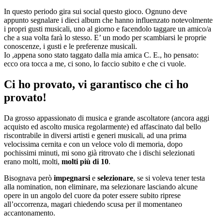
In questo periodo gira sui social questo gioco. Ognuno deve
appunto segnalare i dieci album che hanno influenzato notevolmente
i propri gusti musicali, uno al giorno e facendolo taggare un amico/a
che a sua volta farà lo stesso. E’ un modo per scambiarsi le proprie
conoscenze, i gusti e le preferenze musicali.
Io ,appena sono stato taggato dalla mia amica C. E., ho pensato:
ecco ora tocca a m
e, ci sono, lo faccio subito e che ci vuole.
Ci ho provato, vi garantisco che ci ho
provato!
Da grosso appassionato di musica e grande ascoltatore (ancora aggi
acquisto ed ascolto musica regolarmente) ed affascinato dal bello
riscontrabile in diversi artisti e generi musicali, ad una prima
velocissima cernita e con un veloce volo di memoria, dopo
pochissimi minuti, mi sono già ritrovato che i dischi selezionati
erano molti, molti,
molti più di 10
.
Bisognava però
impegnarsi
e
selezionare
, se si voleva tener testa
alla nomination, non eliminare, ma selezionare lasciando alcune
opere in un angolo del cuore da poter essere subito riprese
all’occorrenza, magari chiedendo scusa per il momentaneo
accantonamento.