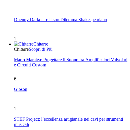
Dhenny Darko – e il suo Dilemma Shakespeariano
1
Chitarre
Chitarre
Scopri di Più
Mario Maratea: Progettare il Suono tra Amplificatori Valvolari
e Circuiti Custom
6
Gibson
1
STEF Project: l’eccellenza artigianale nei cavi per strumenti
musicali