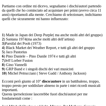
Partiamo con ordine mi dicevo, segnaliamo i dischi/autori partendo
da quelli che ho cominciato ad acquistare per primi (avevo circa 11
anni) riportiamoli alla mente. Cerchiamo di selezionare, indichiamo
quelli che sicuramente mi hanno influenzato:
1
) Made in Japan dei Deep Purple( ma anche molti altri del gruppo)
2
) Santana 1974(ma anche molti altri dell’artista)
3
)Parsifal dei Pooh (1973)
4
) Black Market dei Weather Report, e tutti gli altri del gruppo
5
) Jaco Pastorius
6
) Pino Daniele – Pino Danile 1974 e tutti gli altri
7
)Jeff Lorber Fusion
8
) Gino Vannelli
9
) GRP Band e i singoli dischi dei vari musicisti
10
) Michel Petrucciani ( Steve Gadd / Anthony Jackson)
Eccomi però giunto al 10°
disco
/
autore
in un battibaleno, troppo,
troppo presto per soddisfare almeno in parte i miei ricordi musicali
importanti.
Questa iperselezione lascerebbe fuori dischi/autori per me
fondamentali come :