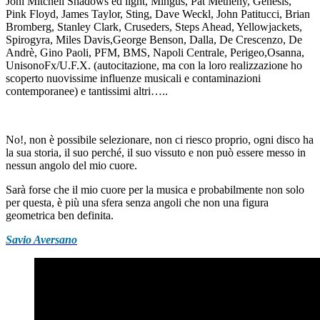
Joni Mitchell Shadows ed light, Mingus, Pat Metheny, Genesis,
Pink Floyd, James Taylor, Sting, Dave Weckl, John Patitucci, Brian
Bromberg, Stanley Clark, Cruseders, Steps Ahead, Yellowjackets,
Spirogyra, Miles Davis,George Benson, Dalla, De Crescenzo, De
Andrè, Gino Paoli, PFM, BMS, Napoli Centrale, Perigeo,Osanna,
UnisonoFx/U.F.X. (autocitazione, ma con la loro realizzazione ho
scoperto nuovissime influenze musicali e contaminazioni
contemporanee) e tantissimi altri…..
No!, non è possibile selezionare, non ci riesco proprio, ogni disco ha
la sua storia, il suo perché, il suo vissuto e non può essere messo in
nessun angolo del mio cuore.
Sarà forse che il mio cuore per la musica e probabilmente non solo
per questa, è più una sfera senza angoli che non una figura
geometrica ben definita.
Savio Aversano