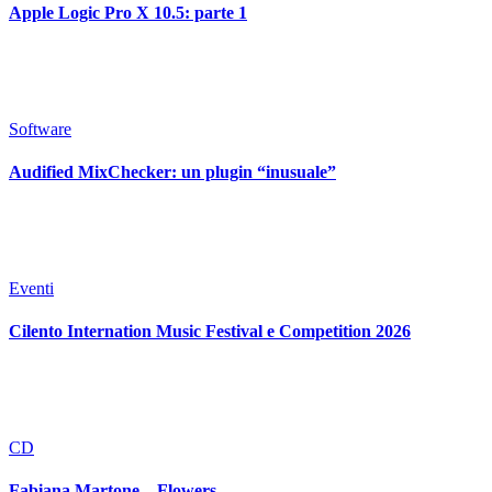
Apple Logic Pro X 10.5: parte 1
Software
Audified MixChecker: un plugin “inusuale”
Eventi
Cilento Internation Music Festival e Competition 2026
CD
Fabiana Martone – Flowers