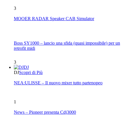
3
MOOER RADAR Speaker CAB Simulator
Boss SY1000 – lancio una sfida (quasi impossibile) per un
retrofit midi
3
DJ
DJ
Scopri di Più
NEA:ULISSE – Il nuovo mixer tutto partenopeo
1
News – Pioneer presenta Cdj3000