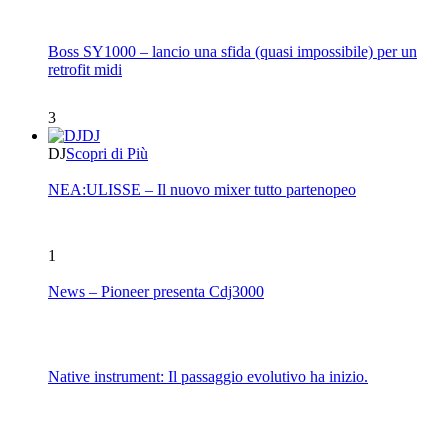
Boss SY1000 – lancio una sfida (quasi impossibile) per un
retrofit midi
3
DJ
DJ
Scopri di Più
NEA:ULISSE – Il nuovo mixer tutto partenopeo
1
News – Pioneer presenta Cdj3000
Native instrument: Il passaggio evolutivo ha inizio.