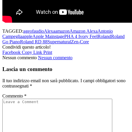
TAGGED:
ageofaudio
Alexa
amazon
Amazon Alexa
Antonio
Campeglia
apple
Apple Mainstage
PHA 4 Ivory Feel
Roland
Roland
Go Piano
Roland RD 88
Supernatural
Zen-Core
Condividi questo articolo!
Facebook
Copy Link
Print
Nessun commento
Nessun commento
Lascia un commento
Il tuo indirizzo email non sarà pubblicato.
I campi obbligatori sono
contrassegnati
*
Commento
*