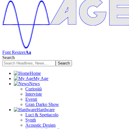
Font Resizer
Aa
Search
Home
My Age
News
Curiosità
Interviste
Eventi
Gran Darko Show
Hardware
Luci & Spettacolo
Synth
Acoustic Design