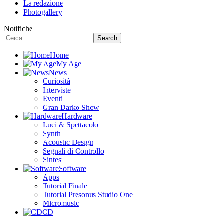
La redazione
Photogallery
Notifiche
Home
My Age
News
Curiosità
Interviste
Eventi
Gran Darko Show
Hardware
Luci & Spettacolo
Synth
Acoustic Design
Segnali di Controllo
Sintesi
Software
Apps
Tutorial Finale
Tutorial Presonus Studio One
Micromusic
CD