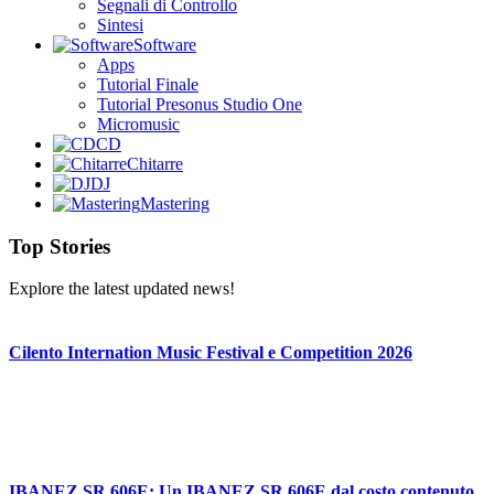
Segnali di Controllo
Sintesi
Software
Apps
Tutorial Finale
Tutorial Presonus Studio One
Micromusic
CD
Chitarre
DJ
Mastering
Top Stories
Explore the latest updated news!
Cilento Internation Music Festival e Competition 2026
IBANEZ SR 606E: Un IBANEZ SR 606E dal costo contenuto