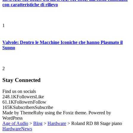
con caratteristiche di rilievo
1
Valvole: Dentro le Macchine Iconiche che hanno Plasmato il
Suono
2
Stay Connected
Find us on socials
248.1K
Followers
Like
61.1K
Followers
Follow
165K
Subscribers
Subscribe
Made by ThemeRuby using the Foxiz theme. Powered by
WordPress
Age of Audio
>
Blog
>
Hardware
>
Roland RD 88 Stage piano
Hardware
News