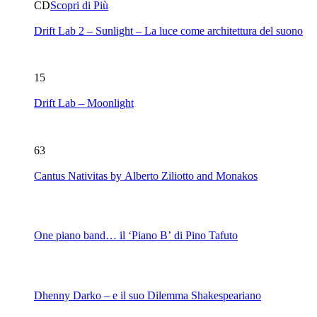
CD
Scopri di Più
Drift Lab 2 – Sunlight – La luce come architettura del suono
15
Drift Lab – Moonlight
63
Cantus Nativitas by Alberto Ziliotto and Monakos
One piano band… il ‘Piano B’ di Pino Tafuto
Dhenny Darko – e il suo Dilemma Shakespeariano