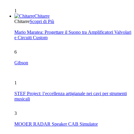
1
Chitarre
Chitarre
Scopri di Più
Mario Maratea: Progettare il Suono tra Amplificatori Valvolari
e Circuiti Custom
6
Gibson
1
STEF Project: l’eccellenza artigianale nei cavi per strumenti
musicali
3
MOOER RADAR Speaker CAB Simulator