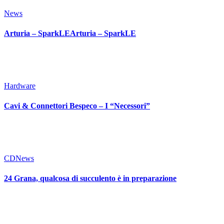
News
Arturia – SparkLEArturia – SparkLE
Hardware
Cavi & Connettori Bespeco – I “Necessori”
CD
News
24 Grana, qualcosa di succulento è in preparazione