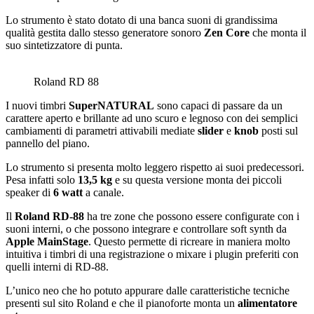
Lo strumento è stato dotato di una banca suoni di grandissima
qualità gestita dallo stesso generatore sonoro
Zen Core
che monta il
suo sintetizzatore di punta.
Roland RD 88
I nuovi timbri
SuperNATURAL
sono capaci di passare da un
carattere aperto e brillante ad uno scuro e legnoso con dei semplici
cambiamenti di parametri attivabili mediate
slider
e
knob
posti sul
pannello del piano.
Lo strumento si presenta molto leggero rispetto ai suoi predecessori.
Pesa infatti solo
13,5 kg
e su questa versione monta dei piccoli
speaker di
6 watt
a canale.
Il
Roland RD-88
ha tre zone che possono essere configurate con i
suoni interni, o che possono integrare e controllare soft synth da
Apple MainStage
. Questo permette di ricreare in maniera molto
intuitiva i timbri di una registrazione o mixare i plugin preferiti con
quelli interni di RD-88.
L’unico neo che ho potuto appurare dalle caratteristiche tecniche
presenti sul sito Roland e che il pianoforte monta un
alimentatore