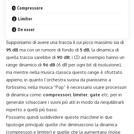
Compressore
Limiter
De esser
Supponiamo di avere una traccia il cui picco massimo sia di
95 dB
ma con un rumore di fondo di
5 dB
, la dinamica di
quella traccia sarebbe di
90 dB
; i CD ad esempio hanno un
range dinamico di
96 dB
(6 dB per ogni bit di risoluzione),
ma mentre nella musica classica questo range è sfruttato
appieno, in quanto l’orchestra suona da pianissimo a
fortissimo, nella musica “Pop” è necessario usare processori
di dinamica come:
compressori
,
limiter
,
gate
etc. per in
generale schiacciare i suoni più alti in modo da riequilibrarli
rispetto a quelli più bassi.
Possiamo quindi suddividere queste macchine in due
tipologie principali: quelle che diminuiscono la dinamica
(compressori e limiter) e quelle che la aumentano (noise