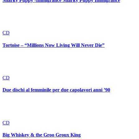
Snarky Puppy -Immigrance Snarky Puppy Immigrance
CD
Tortoise – “Millions Now Living Will Never Die”
CD
Due dischi al femminile per due capolavori anni ’90
CD
Big Whiskey & the Groo Groux King