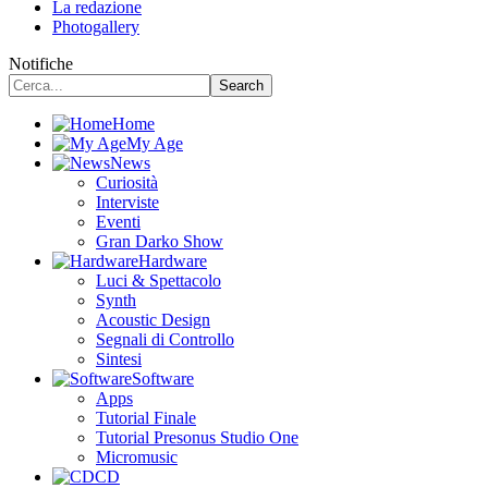
La redazione
Photogallery
Notifiche
Home
My Age
News
Curiosità
Interviste
Eventi
Gran Darko Show
Hardware
Luci & Spettacolo
Synth
Acoustic Design
Segnali di Controllo
Sintesi
Software
Apps
Tutorial Finale
Tutorial Presonus Studio One
Micromusic
CD