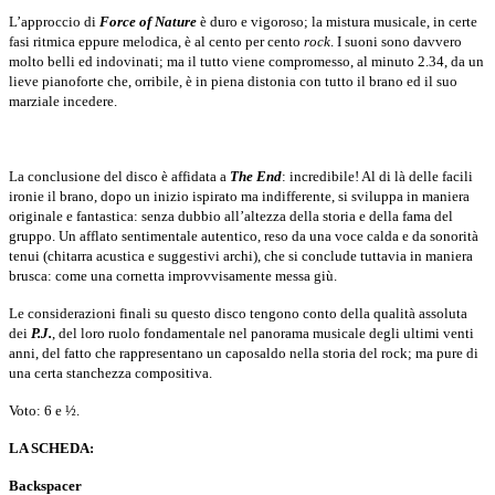
L’approccio di
Force of Nature
è duro e vigoroso; la mistura musicale, in certe
fasi ritmica eppure melodica, è al cento per cento
rock
. I suoni sono davvero
molto belli ed indovinati; ma il tutto viene compromesso, al minuto 2.34, da un
lieve pianoforte che, orribile, è in piena distonia con tutto il brano ed il suo
marziale incedere.
La conclusione del disco è affidata a
The End
: incredibile! Al di là delle facili
ironie il brano, dopo un inizio ispirato ma indifferente, si sviluppa in maniera
originale e fantastica: senza dubbio all’altezza della storia e della fama del
gruppo. Un afflato sentimentale autentico, reso da una voce calda e da sonorità
tenui (chitarra acustica e suggestivi archi), che si conclude tuttavia in maniera
brusca: come una cornetta improvvisamente messa giù.
Le considerazioni finali su questo disco tengono conto della qualità assoluta
dei
P.J.
, del loro ruolo fondamentale nel panorama musicale degli ultimi venti
anni, del fatto che rappresentano un caposaldo nella storia del rock; ma pure di
una certa stanchezza compositiva.
Voto: 6 e ½.
LA SCHEDA
:
Backspacer