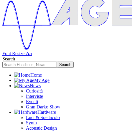
Font Resizer
Aa
Search
Home
My Age
News
Curiosità
Interviste
Eventi
Gran Darko Show
Hardware
Luci & Spettacolo
Synth
Acoustic Design