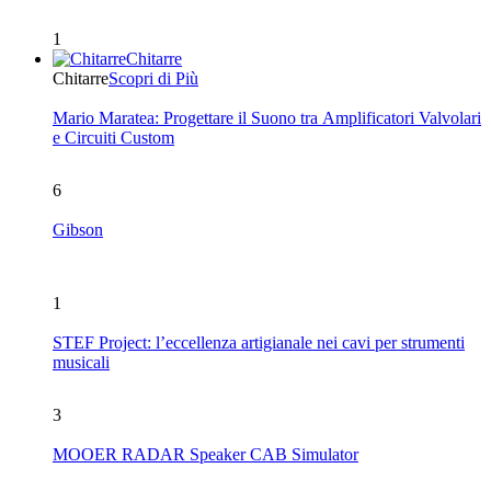
1
Chitarre
Chitarre
Scopri di Più
Mario Maratea: Progettare il Suono tra Amplificatori Valvolari
e Circuiti Custom
6
Gibson
1
STEF Project: l’eccellenza artigianale nei cavi per strumenti
musicali
3
MOOER RADAR Speaker CAB Simulator