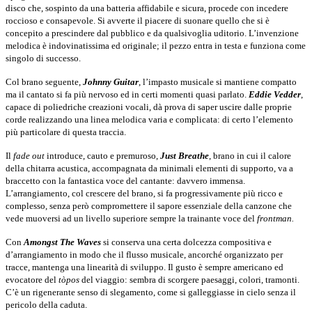
disco che, sospinto da una batteria affidabile e sicura, procede con incedere
roccioso e consapevole. Si avverte il piacere di suonare quello che si è
concepito a prescindere dal pubblico e da qualsivoglia uditorio. L’invenzione
melodica è indovinatissima ed originale; il pezzo entra in testa e funziona come
singolo di successo.
Col brano seguente,
Johnny Guitar
, l’impasto musicale si mantiene compatto
ma il cantato si fa più nervoso ed in certi momenti quasi parlato.
Eddie Vedder
,
capace di poliedriche creazioni vocali, dà prova di saper uscire dalle proprie
corde realizzando una linea melodica varia e complicata: di certo l’elemento
più particolare di questa traccia.
Il
fade out
introduce, cauto e premuroso,
Just Breathe
, brano in cui il calore
della chitarra acustica, accompagnata da minimali elementi di supporto, va a
braccetto con la fantastica voce del cantante: davvero immensa.
L’arrangiamento, col crescere del brano, si fa progressivamente più ricco e
complesso, senza però compromettere il sapore essenziale della canzone che
vede muoversi ad un livello superiore sempre la trainante voce del
frontman.
Con
Amongst The Waves
si conserva una certa dolcezza compositiva e
d’arrangiamento in modo che il flusso musicale, ancorché organizzato per
tracce, mantenga una linearità di sviluppo. Il gusto è sempre americano ed
evocatore del
tòpos
del viaggio: sembra di scorgere paesaggi, colori, tramonti.
C’è un rigenerante senso di slegamento, come si galleggiasse in cielo senza il
pericolo della caduta.