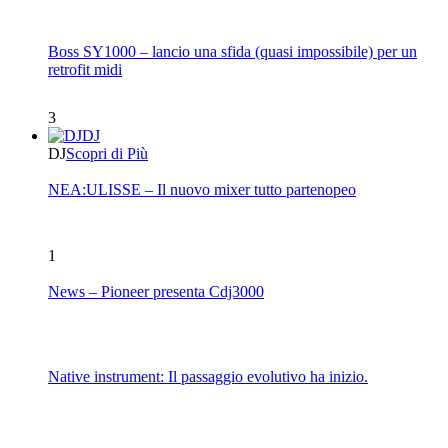
Boss SY1000 – lancio una sfida (quasi impossibile) per un
retrofit midi
3
DJ
DJ
Scopri di Più
NEA:ULISSE – Il nuovo mixer tutto partenopeo
1
News – Pioneer presenta Cdj3000
Native instrument: Il passaggio evolutivo ha inizio.