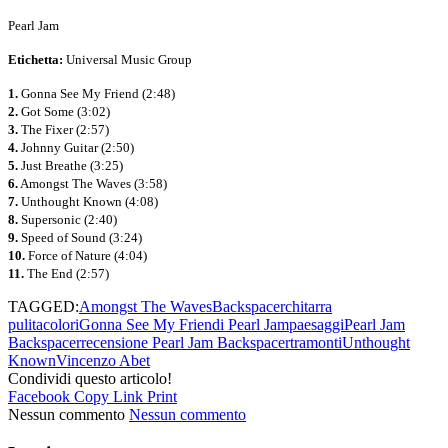
Pearl Jam
Etichetta:
Universal Music Group
1.
Gonna See My Friend (2:48)
2.
Got Some (3:02)
3.
The Fixer (2:57)
4.
Johnny Guitar (2:50)
5.
Just Breathe (3:25)
6.
Amongst The Waves (3:58)
7.
Unthought Known (4:08)
8.
Supersonic (2:40)
9.
Speed of Sound (3:24)
10.
Force of Nature (4:04)
11.
The End (2:57)
TAGGED:
Amongst The Waves
Backspacer
chitarra
pulita
colori
Gonna See My Friend
i Pearl Jam
paesaggi
Pearl Jam
Backspacer
recensione Pearl Jam Backspacer
tramonti
Unthought
Known
Vincenzo Abet
Condividi questo articolo!
Facebook
Copy Link
Print
Nessun commento
Nessun commento