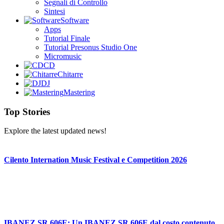
Segnali di Controllo
Sintesi
Software
Apps
Tutorial Finale
Tutorial Presonus Studio One
Micromusic
CD
Chitarre
DJ
Mastering
Top Stories
Explore the latest updated news!
Cilento Internation Music Festival e Competition 2026
IBANEZ SR 606E: Un IBANEZ SR 606E dal costo contenuto