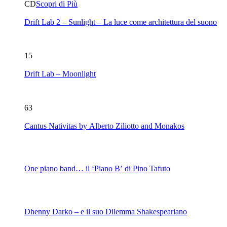
CD
Scopri di Più
Drift Lab 2 – Sunlight – La luce come architettura del suono
15
Drift Lab – Moonlight
63
Cantus Nativitas by Alberto Ziliotto and Monakos
One piano band… il ‘Piano B’ di Pino Tafuto
Dhenny Darko – e il suo Dilemma Shakespeariano