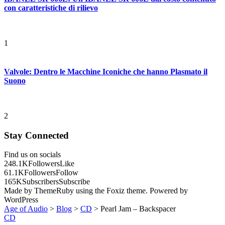
con caratteristiche di rilievo
1
Valvole: Dentro le Macchine Iconiche che hanno Plasmato il
Suono
2
Stay Connected
Find us on socials
248.1K
Followers
Like
61.1K
Followers
Follow
165K
Subscribers
Subscribe
Made by ThemeRuby using the Foxiz theme. Powered by
WordPress
Age of Audio
>
Blog
>
CD
>
Pearl Jam – Backspacer
CD