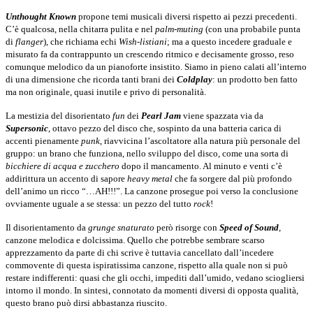
Unthought Known
propone temi musicali diversi rispetto ai pezzi precedenti.
C’è qualcosa, nella chitarra pulita e nel
palm-muting
(con una probabile punta
di
flanger
), che richiama echi
Wish-listiani
; ma a questo incedere graduale e
misurato fa da contrappunto un crescendo ritmico e decisamente grosso, reso
comunque melodico da un pianoforte insistito. Siamo in pieno calati all’interno
di una dimensione che ricorda tanti brani dei
Coldplay
: un prodotto ben fatto
ma non originale, quasi inutile e privo di personalità.
La mestizia del disorientato
fun
dei
Pearl Jam
viene spazzata via da
Supersonic
, ottavo pezzo del disco che, sospinto da una batteria carica di
accenti pienamente
punk
, riavvicina l’ascoltatore alla natura più personale del
gruppo: un brano che funziona, nello sviluppo del disco, come una sorta di
bicchiere di acqua e zucchero
dopo il mancamento. Al minuto e venti c’è
addirittura un accento di sapore
heavy metal
che fa sorgere dal più profondo
dell’animo un ricco “…AH!!!”. La canzone prosegue poi verso la conclusione
ovviamente uguale a se stessa: un pezzo del tutto
rock
!
Il disorientamento da
grunge snaturato
però risorge con
Speed of Sound
,
canzone melodica e dolcissima. Quello che potrebbe sembrare scarso
apprezzamento da parte di chi scrive è tuttavia cancellato dall’incedere
commovente di questa ispiratissima canzone, rispetto alla quale non si può
restare indifferenti: quasi che gli occhi, impediti dall’umido, vedano sciogliersi
intorno il mondo. In sintesi, connotato da momenti diversi di opposta qualità,
questo brano può dirsi abbastanza riuscito.