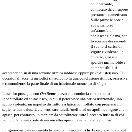
ed incalzante,
connotato da un sapore
prettamente americano.
Sulle prime le note ci
avvicinano ad
un’atmosfera
adolescenziale ma, con
lo scorrere dei secondi,
il suono si carica di
vigore e violenza: le
chitarre, grosse e
sporche ma morbide e
comprensibili, si
accomodano su di una sezione ritmica rabbiosa eppure priva di isterismo. Gli
occasionali accenti melodici si risolvono in una conclusione ritmica, ossessiva
e contundente: la parte finale di un irrazionale momento di sfogo.
L’ascolto prosegue con
Got Some
, pezzo che comincia con un moto
incontrollato ed animalesco, in cui si percepisce una carica irrazionale, uno
scopo violento, un impulso distruttore a fatica controllato con progressivi,
sapientemente dosati, elementi strutturali. Anelito ad un apollineo rigore che
agisce, per contrasto, in maniera da sottolineare tutto l’accento furioso di chi
non vuole tenere conto di nessun altra opinione se non della propria.
Sprigiona marcata sensualità la mistura musicale di
The Fixer
, terzo brano del