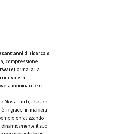
sant’anni di ricerca e
ca, compressione
tware) ormai alla
a nuova era
ove a dominare è il
ese
Novaltech
, che con
) è in grado, in maniera
esempio enfatizzando
o dinamicamente il suo