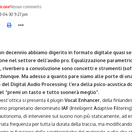
icone
Nessun commento
3-04-30 9:27 pm
un decennio abbiamo digerito in formato digitale quasi ses
one nel settore dell’audio pro. Equalizzazione parametri
 riverbero a convoluzione sono concetti e strumenti (sof
chiunque. Ma adesso a quanto pare siamo alle porte di un
 del Digital Audio Processing: l’era della psico-acustica d
el “premi un tasto e tutto suonerà meglio”.
uest’ottica si presenta il plugin
Vocal Enhancer
, della finland
ritmo proprietario denominato
IAF
(
I
ntelligent
A
daptive
F
iltering
autonoma, di intervenire sul suono non più staticamente, ad 
ata frequenza per tutta la durata della traccia, ma modificand