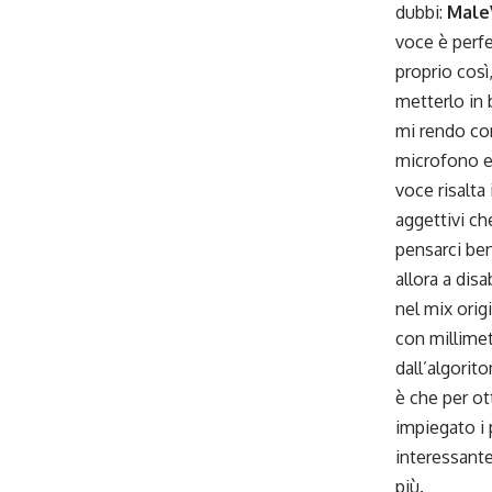
dubbi:
Male
voce è perfe
proprio così
metterlo in 
mi rendo con
microfono e 
voce risalta 
aggettivi ch
pensarci ben
allora a disa
nel mix ori
con millimet
dall’algorit
è che per ot
impiegato i 
interessante
più.