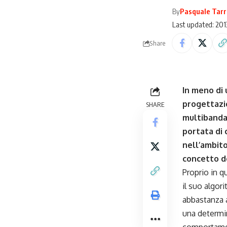
By
Pasquale Tarr
Last updated: 201
Share
In meno di 
progettazi
SHARE
multibanda,
portata di 
nell’ambito
concetto d
Proprio in q
il suo algo
abbastanza 
una determin