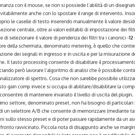
onanza con il mouse, se non si possiede l’abilità di un disegnat
nevitabilmente anche con lo spostare il range di intervento. I
roprio le caselle di testo inserendo manualmente il valore desid
ezione centrale, oltre ai valori editabili di impostazione dei fil
 di selezionare il valore di pendenza dei filtri tra i canonici
-12
tore della schermata, denominato metering, è quello che contie
azione dei segnali in ingresso e in uscita e per la misurazione del
. Il tasto processing consente di disabiltare il processamento
ciando però lavorare l’algoritmo di analisi che è possibile cont
analizzatore di spettro. Cosa che non sarebbe possibile utilizza
asto gain comp invece si occupa di abilitare/disabilitare la c
consentire di mantenere invariato il livello di uscita del plugin.
imo settore, denominato preset, non ha bisogno di particolari
 di un selettore A/B che consente di memorizzare (mediante ta
ni sullo stesso preset e di poter passare rapidamente da un ascol
fronto ravvicinato. Piccola nota di disappunto anche se margin