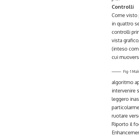
Controlli
Come visto p
in quattro se
controlli pri
vista grafi
(inteso come
cui muoversi
Fig-1 Mal
algoritmo ap
intervenire s
leggero inas
particolarme
ruotare vers
Riporto il f
Enhancement: