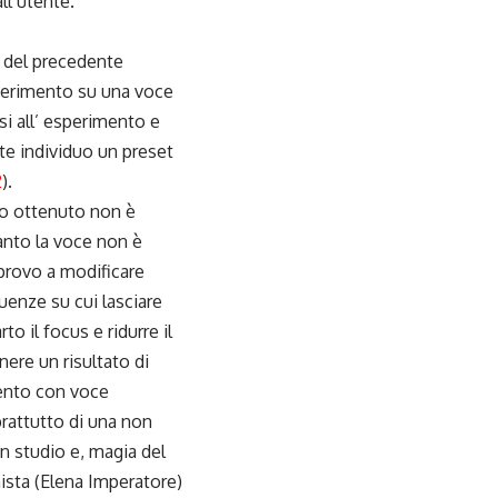
ll’utente.
 del precedente
sperimento su una voce
si all’ esperimento e
nte individuo un preset
2
).
ato ottenuto non è
anto la voce non è
 provo a modificare
uenze su cui lasciare
to il focus e ridurre il
ere un risultato di
mento con voce
prattutto di una non
in studio e, magia del
ista (Elena Imperatore)