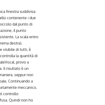
ca finestra suddivisa
quello contenente i due
ù piccolo dal punto di
 azione, il punto
sistente. La scala entro
trema destra).
e visibile di tutti, è
ntrolla la quantità di
MaleVocal, provo a
. Il risultato è un
 maniera, seppur non
obale. Continuando a
mpletamente meccanico.
el controllo
nfusa. Quindi non ho