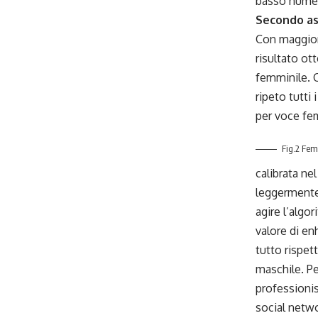
basso numero
Secondo as
Con maggior
risultato ot
femminile. C
ripeto tutti
per voce fe
Fig.2 Fem
calibrata ne
leggermente 
agire l’algor
valore di en
tutto rispe
maschile. Pe
professionis
social netwo