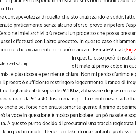
 di parametri disponibili: la lista presets non è modificabile da
colto
e consapevolezza di quello che sto analizzando e soddisfatto
tenuto praticamente senza alcuno sforzo, provo a ripetere l’e
erco nei miei archivi più recenti un progetto che possa prestar
 i passi effettuati con l’altro progetto. In questo caso chiarame
mminile che ovviamente non può mancare:
FemaleVocal
(
Fig.
In questo caso però il risult
ale preset setting
ottimale al primo colpo in qu
l mix, è plasticosa e per niente chiara. Non mi perdo d’animo e
il preset: è sufficiente restringere leggermente il range di freq
itmo tagliando al di sopra dei
9.1 Khz
, abbassare di quasi un quar
hancement da 50 a 40. Insomma in pochi minuti riesco ad otten
tto anche se, forse non entusiasmante quanto il primo esperi
rò la voce in questione è molto particolare, un pò nasale e so
ta. A questo punto decido di procurarmi una traccia registrata 
rk, in pochi minuti ottengo un take di una cantante profession