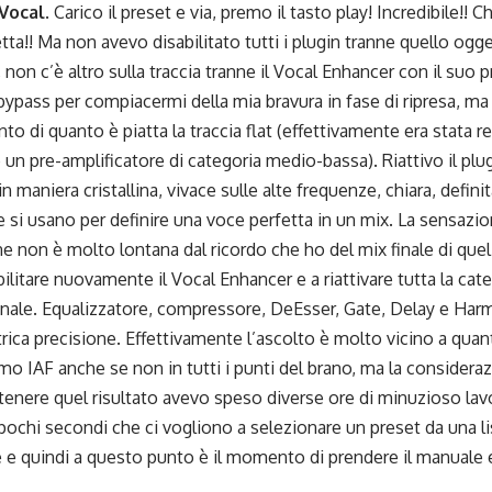
Vocal
. Carico il preset e via, premo il tasto play! Incredibile!!
tta!! Ma non avevo disabilitato tutti i plugin tranne quello ogget
, non c’è altro sulla traccia tranne il Vocal Enhancer con il suo p
bypass per compiacermi della mia bravura in fase di ripresa, m
to di quanto è piatta la traccia flat (effettivamente era stata r
un pre-amplificatore di categoria medio-bassa). Riattivo il pl
in maniera cristallina, vivace sulle alte frequenze, chiara, defin
e si usano per definire una voce perfetta in un mix. La sensazio
e non è molto lontana dal ricordo che ho del mix finale di que
bilitare nuovamente il Vocal Enhancer e a riattivare tutta la caten
ginale. Equalizzatore, compressore, DeEsser, Gate, Delay e Har
rica precisione. Effettivamente l’ascolto è molto vicino a qua
omo IAF anche se non in tutti i punti del brano, ma la consider
tenere quel risultato avevo speso diverse ore di minuzioso la
pochi secondi che ci vogliono a selezionare un preset da una lis
 e quindi a questo punto è il momento di prendere il manuale 