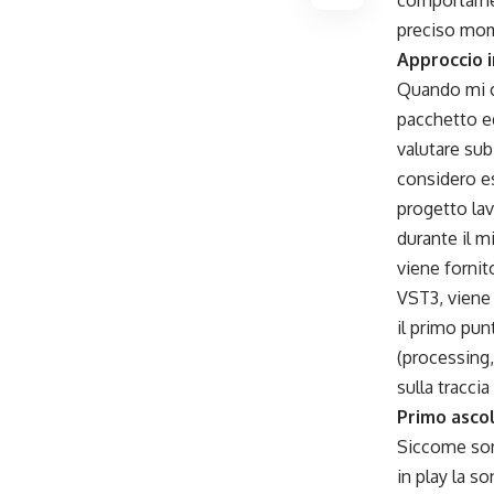
comportament
preciso mom
Approccio i
Quando mi ca
pacchetto e
valutare sub
considero es
progetto lavo
durante il m
viene fornit
VST3, viene
il primo pun
(processing,
sulla traccia
Primo asco
Siccome son
in play la s