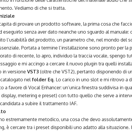
o in funzione delle caratteristiche del materiale audio che s
ento. Vediamo di che si tratta.
niziale
pita di provare un prodotto software, la prima cosa che faccio 
d eseguirlo senza aver dato neanche uno sguardo al manuale: 
ito l’usabilità del prodotto, un parametro che, nel mondo del
senziale. Portata a termine l’installazione sono pronto per la 
rato di recente, lo apro, individuo la traccia vocale, spengo tutti
issaggio e mi accingo a cercare il nuovo plugin tra quelli instal
o in versione
VST3
(oltre che VST2), pertanto disponendo di u
 catalogato nel
folder Eq
. Lo carico in uno slot e mi ritrovo a
to a favore di Vocal Enhancer: un’unica finestra suddivisa in qua
 display, metering e preset) con tutto quello che serve a int
 candidata a subire il trattamento IAF.
lto
o estremamente metodico, una cosa che devo assolutamente 
ong, è cercare tra i preset disponibili uno adatto alla situazione