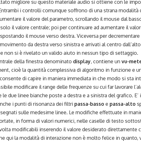
sultato migliore su questo materiale audio si ottiene con le imp
ntrambi i controlli comunque soffrono di una strana modalità 
aumentare il valore del parametro, scrollando il mouse dal basso 
solo il valore centrale; poi per continuare ad aumentare il val
postando il mouse verso destra. Viceversa per decrementare i
 movimento da destra verso sinistra e arrivati al centro dall’alto
e non si è rivelato un valido aiuto in nessun tipo di settaggio.
entrale della finestra denominato
display
, contiene un
vu-met
nt, cioè la quantità complessiva di algoritmo in funzione e un
consente di capire in maniera immediata in che modo si sta in
sibile modificare il range delle frequenze su cui far lavorare l
 le due linee bianche poste a destra e a sinistra del grafico. E’ 
che i punti di risonanza dei filtri
passa-basso
e
passa-alto
sp
disegnati sulle medesime linee. Le modifiche effettuate in mani
rtate, in forma di valori numerici, nelle caselle di testo sotto
volta modificabili inserendo il valore desiderato direttamente c
he qui la modalità di interazione non è molto felice in quanto, 