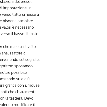
ostazioni del preset
di impostazione: in
verso l’alto si riesce a
ore bisogna cambiare
 valori è necessario
 verso il basso. Il tasto
e
r che misura il livello
 analizzatore di
tervenendo sul segnale.
’algoritmo spostando
inoltre possibile
ostando su e giù i
era grafica con il mouse
stanti che chiaramente
on la tastiera. Devo
volendo modificare il