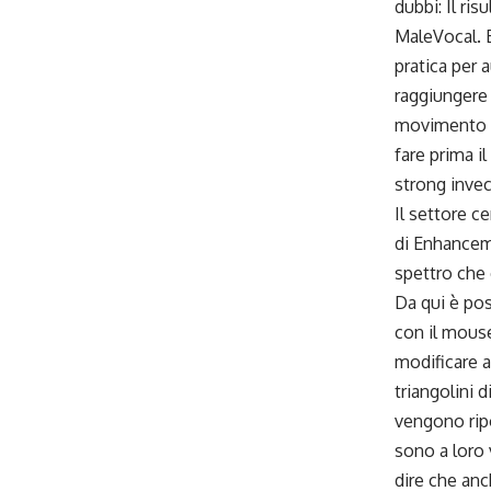
dubbi: Il ri
MaleVocal. E
pratica per 
raggiungere 
movimento s
fare prima il
strong invec
Il settore c
di Enhanceme
spettro che 
Da qui è pos
con il mouse
modificare an
triangolini 
vengono ripo
sono a loro 
dire che anc