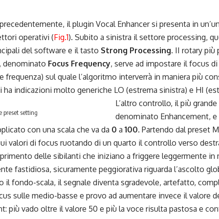
recedentemente, il plugin Vocal Enhancer si presenta in un’uni
ttori operativi (
Fig.1
). Subito a sinistra il settore processing, 
ncipali del software e il tasto
Strong Processing
. II rotary pi
co, denominato
Focus Frequency
, serve ad impostare il focus di
 frequenza) sul quale l’algoritmo interverrà in maniera più con
 ha indicazioni molto generiche LO (estrema sinistra) e HI (es
L’altro controllo, il più grande 
e preset setting
denominato Enhancement, e co
plicato con una scala che va da
0
a
100
. Partendo dal preset 
ui valori di focus ruotando di un quarto il controllo verso destra
primento delle sibilanti che iniziano a friggere leggermente in
nte fastidiosa, sicuramente peggiorativa riguarda l’ascolto gl
o il fondo-scala, il segnale diventa sgradevole, artefatto, co
ocus sulle medio-basse e provo ad aumentare invece il valore d
 più vado oltre il valore 50 e più la voce risulta pastosa e co