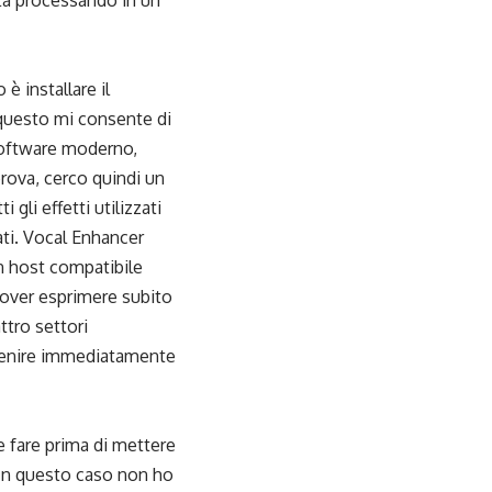
ta processando in un
è installare il
questo mi consente di
 software moderno,
prova, cerco quindi un
 gli effetti utilizzati
lati. Vocal Enhancer
n host compatibile
 dover esprimere subito
ttro settori
ervenire immediatamente
fare prima di mettere
. In questo caso non ho