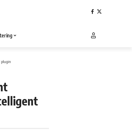
tering
t plugin
nt
elligent