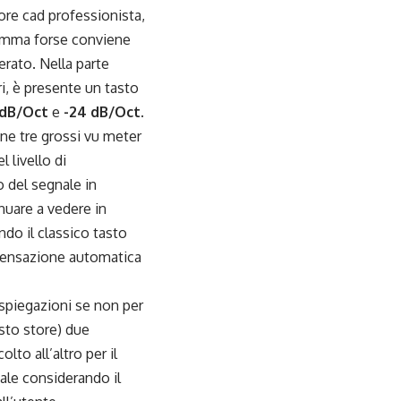
ore cad professionista,
nsomma forse conviene
erato. Nella parte
tri, è presente un tasto
 dB/Oct
e
-24 dB/Oct
.
ne tre grossi vu meter
 livello di
 del segnale in
inuare a vedere in
ndo il classico tasto
ompensazione automatica
 spiegazioni se non per
sto store) due
to all’altro per il
ale considerando il