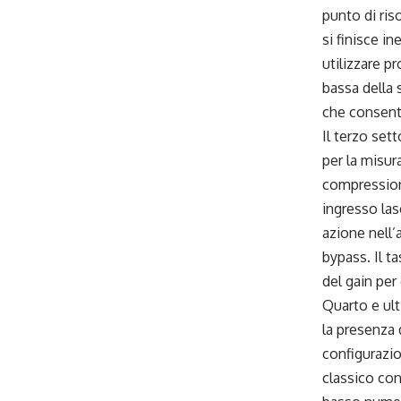
punto di ris
si finisce i
utilizzare p
bassa della s
che consente
Il terzo set
per la misur
compressione
ingresso las
azione nell’
bypass. Il t
del gain per 
Quarto e ult
la presenza
configurazio
classico con