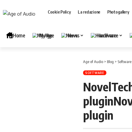
Cookie Policy
La redazione
Photogallery
Home
My Age
News
Hardware
Age of Audio
>
Blog
>
Software
SOFTWARE
NovelTech
pluginNov
plugin