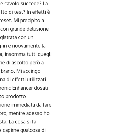
 Che cavolo succede? La
to di test? In effetti è
reset. Mi precipito a
a con grande delusione
egistrata con un
ug-in e nuovamente la
ita, insomma tutti quegli
ne di ascolto però a
l brano. Mi accingo
a di effetti utilizzati
monic Enhancer dosati
nto prodotto
azione immediata da fare
voro, mentre adesso ho
ta. La cosa si fa
e capirne qualcosa di