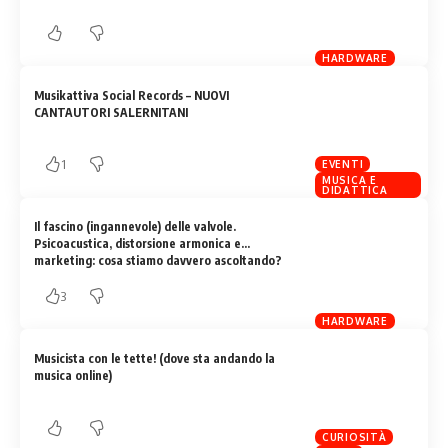
HARDWARE
Musikattiva Social Records – NUOVI
CANTAUTORI SALERNITANI
1
EVENTI
MUSICA E
DIDATTICA
Il fascino (ingannevole) delle valvole.
Psicoacustica, distorsione armonica e
marketing: cosa stiamo davvero ascoltando?
3
HARDWARE
Musicista con le tette! (dove sta andando la
musica online)
CURIOSITÀ