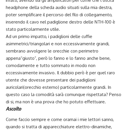
infatti, avendo sia gli amplificatori per cuffie che l’uscita
headphone della scheda audio situati sulla mia destra,
poter semplificare il percorso del filo di collegamento,
inserendo il cavo nel padiglione destro delle NTH-100 è
stato particolarmente utile.
Ad un primo impatto, i padiglioni delle cuffie
asimmetrici/triangolari e non eccessivamente grandi,
sembrano avvolgere le orecchie con perimetro
appena“giusto”, però lo fanno e lo fanno anche bene,
comodamente e tutto sommato in modo non
eccessivamente invasivo. Il dubbio però è per quel raro
utente che dovesse presentare dei padiglioni
auricolari(orecchio esterno) particolarmente grandi. In
questo caso la comodità sarà comunque rispettata? Penso
di si, ma non è una prova che ho potuto effettuare.
Ascolto
Come faccio sempre e come oramai i mie lettori sanno,
quando si tratta di apparecchiature elettro-dinamiche,