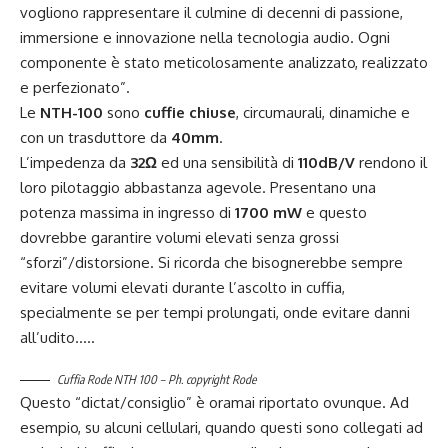
vogliono rappresentare il culmine di decenni di passione,
immersione e innovazione nella tecnologia audio. Ogni
componente è stato meticolosamente analizzato, realizzato
e perfezionato”.
Le
NTH-100
sono
cuffie chiuse
, circumaurali, dinamiche e
con un trasduttore da
40mm
.
L’impedenza da
32Ω
ed una sensibilità di
110dB/V
rendono il
loro pilotaggio abbastanza agevole. Presentano una
potenza massima in ingresso di
1700 mW
e questo
dovrebbe garantire volumi elevati senza grossi
“sforzi”/distorsione. Si ricorda che bisognerebbe sempre
evitare volumi elevati durante l’ascolto in cuffia,
specialmente se per tempi prolungati, onde evitare danni
all’udito…..
Cuffia Rode NTH 100 – Ph. copyright Rode
Questo “dictat/consiglio” è oramai riportato ovunque. Ad
esempio, su alcuni cellulari, quando questi sono collegati ad