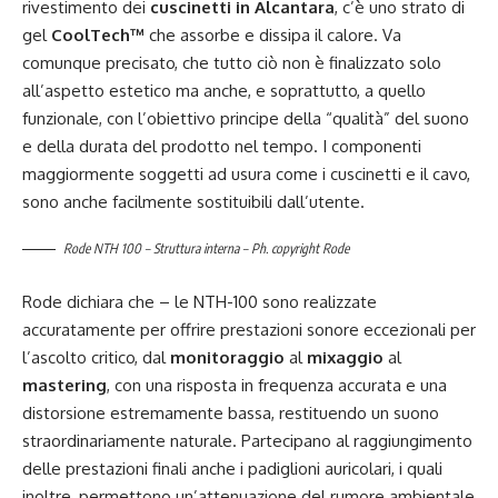
rivestimento dei
cuscinetti in Alcantara
, c’è uno strato di
gel
CoolTech™
che assorbe e dissipa il calore. Va
comunque precisato, che tutto ciò non è finalizzato solo
all’aspetto estetico ma anche, e soprattutto, a quello
funzionale, con l’obiettivo principe della “qualità” del suono
e della durata del prodotto nel tempo. I componenti
maggiormente soggetti ad usura come i cuscinetti e il cavo,
sono anche facilmente sostituibili dall’utente.
Rode NTH 100 – Struttura interna – Ph. copyright Rode
Rode dichiara che – le NTH-100 sono realizzate
accuratamente per offrire prestazioni sonore eccezionali per
l’ascolto critico, dal
monitoraggio
al
mixaggio
al
mastering
, con una risposta in frequenza accurata e una
distorsione estremamente bassa, restituendo un suono
straordinariamente naturale. Partecipano al raggiungimento
delle prestazioni finali anche i padiglioni auricolari, i quali
inoltre, permettono un’attenuazione del rumore ambientale