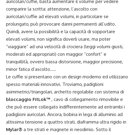
auricolari/cuffie, basta aumentare il volume per vedere
comparire la scritta: attenzione, l’ascolto con
auricolari/cuffie ad elevati volumi, in particolare se
prolungato, può provocare danni permanenti all’udito.
Quindi, avere la possibilità e la capacità di sopportare
elevati volumi, non significa doverli usare, ma poter
“viaggiare” ad una velocità di crociera (leggi volumi giusti,
moderati ed appropriati) con maggior “confort” e
tranquillità, ovvero bassa distorsione, maggior precisione,
minor fatica d’ascolto…..
Le cuffie si presentano con un design moderno ed utilizzano
spesso materiali innovativi. Troviamo, padiglioni
asimmetrici/triangolari, archetto regolabile con sistema di
bloccaggio FitLok™
, cavo di collegamento rimovibile e
che può essere collegato indifferentemente ad entrambi i
padiglioni auricolari. Ancora, bobina in lega di alluminio ad
altissima tensione a quattro strati, diaframma ultra rigido in
Mylar®
a tre strati e magnete in neodimio. Sotto il