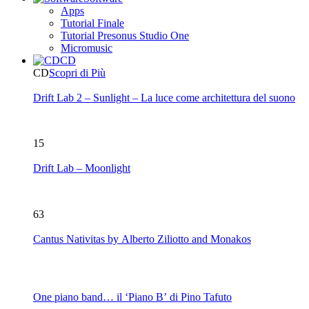
Apps
Tutorial Finale
Tutorial Presonus Studio One
Micromusic
CD
CD
Scopri di Più
Drift Lab 2 – Sunlight – La luce come architettura del suono
15
Drift Lab – Moonlight
63
Cantus Nativitas by Alberto Ziliotto and Monakos
One piano band… il ‘Piano B’ di Pino Tafuto