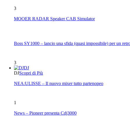
3
MOOER RADAR Speaker CAB Simulator
Boss SY1000 – lancio una sfida (quasi impossibile) per un retro
3
DJ
DJ
Scopri di Più
NEA:ULISSE – Il nuovo mixer tutto partenopeo
1
News – Pioneer presenta Cdj3000