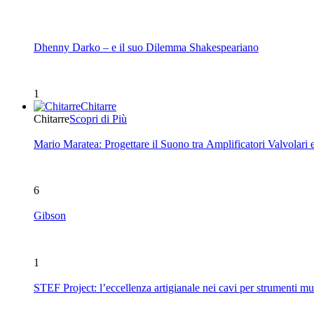
Dhenny Darko – e il suo Dilemma Shakespeariano
1
Chitarre
Chitarre
Scopri di Più
Mario Maratea: Progettare il Suono tra Amplificatori Valvolari 
6
Gibson
1
STEF Project: l’eccellenza artigianale nei cavi per strumenti mu