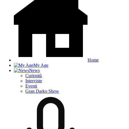
Home
My Age
News
Curiosità
Interviste
Eventi
Gran Darko Show