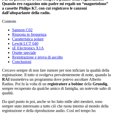
Quando ero ragazzino mio padre mi regalò un “magnetofono”
a cassette Philips K7, con cui registravo le canzoni
dall’altoparlante della radio.
Contents
Samson C02
Risposta in frequenza
Caratteristica polare
Lewitt LCT 040
sE Electronics X1A
Ospite speciale
Registrazione e prova di ascolto
Conclusioni
Cercavo sempre di non fare rumore per non inficiare la qualità della
registrazione. Il tutto si svolgeva prevalentemente di notte, quando la
RAI
trasmetteva un programma dove potevo ascoltare Alberto
Radius. Poi fu la volta di un
registratore a
bobine
della
Grundig
,
sempre recuperato da qualche amico di famiglia, un notevole salto di
qualità.
Da quel punto in poi, anche se ho fatto mille altri mestieri, sono
sempre stato interessato a tutto ciò che ruota intorno al mondo della
registrazione e della riproduzione audio. Così nel tempo ho