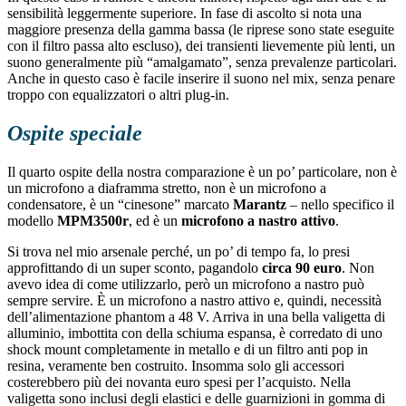
sensibilità leggermente superiore. In fase di ascolto si nota una
maggiore presenza della gamma bassa (le riprese sono state eseguite
con il filtro passa alto escluso), dei transienti lievemente più lenti, un
suono generalmente più “amalgamato”, senza prevalenze particolari.
Anche in questo caso è facile inserire il suono nel mix, senza penare
troppo con equalizzatori o altri plug-in.
Ospite speciale
Il quarto ospite della nostra comparazione è un po’ particolare, non è
un microfono a diaframma stretto, non è un microfono a
condensatore, è un “cinesone” marcato
Marantz
– nello specifico il
modello
MPM3500r
, ed è un
microfono a nastro attivo
.
Si trova nel mio arsenale perché, un po’ di tempo fa, lo presi
approfittando di un super sconto, pagandolo
circa 90 euro
. Non
avevo idea di come utilizzarlo, però un microfono a nastro può
sempre servire. È un microfono a nastro attivo e, quindi, necessità
dell’alimentazione phantom a 48 V. Arriva in una bella valigetta di
alluminio, imbottita con della schiuma espansa, è corredato di uno
shock mount completamente in metallo e di un filtro anti pop in
resina, veramente ben costruito. Insomma solo gli accessori
costerebbero più dei novanta euro spesi per l’acquisto. Nella
valigetta sono inclusi degli elastici e delle guarnizioni in gomma di