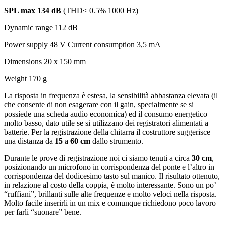
SPL max 134 dB
(THD≤ 0.5% 1000 Hz)
Dynamic range 112 dB
Power supply 48 V Current consumption 3,5 mA
Dimensions 20 x 150 mm
Weight 170 g
La risposta in frequenza è estesa, la sensibilità abbastanza elevata (il
che consente di non esagerare con il gain, specialmente se si
possiede una scheda audio economica) ed il consumo energetico
molto basso, dato utile se si utilizzano dei registratori alimentati a
batterie. Per la registrazione della chitarra il costruttore suggerisce
una distanza da
15
a
60 cm
dallo strumento.
Durante le prove di registrazione noi ci siamo tenuti a circa
30 cm
,
posizionando un microfono in corrispondenza del ponte e l’altro in
corrispondenza del dodicesimo tasto sul manico. Il risultato ottenuto,
in relazione al costo della coppia, è molto interessante. Sono un po’
“ruffiani”, brillanti sulle alte frequenze e molto veloci nella risposta.
Molto facile inserirli in un mix e comunque richiedono poco lavoro
per farli “suonare” bene.