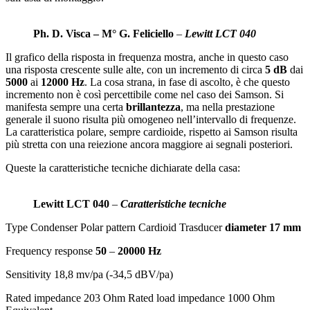
Ph. D. Visca – M° G. Feliciello
–
Lewitt LCT 040
Il grafico della risposta in frequenza mostra, anche in questo caso
una risposta crescente sulle alte, con un incremento di circa
5 dB
dai
5000
ai
12000 Hz
. La cosa strana, in fase di ascolto, è che questo
incremento non è così percettibile come nel caso dei Samson. Si
manifesta sempre una certa
brillantezza
, ma nella prestazione
generale il suono risulta più omogeneo nell’intervallo di frequenze.
La caratteristica polare, sempre cardioide, rispetto ai Samson risulta
più stretta con una reiezione ancora maggiore ai segnali posteriori.
Queste la caratteristiche tecniche dichiarate della casa:
Lewitt LCT 040
–
Caratteristiche tecniche
Type Condenser Polar pattern Cardioid Trasducer
diameter 17 mm
Frequency response
50
–
20000 Hz
Sensitivity 18,8 mv/pa (-34,5 dBV/pa)
Rated impedance 203 Ohm Rated load impedance 1000 Ohm