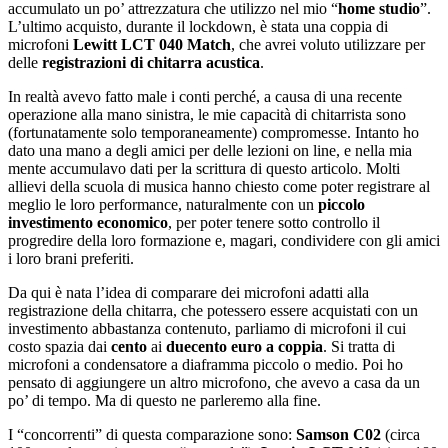
accumulato un po’ attrezzatura che utilizzo nel mio “
home studio
”.
L’ultimo acquisto, durante il lockdown, è stata una coppia di
microfoni
Lewitt LCT 040 Match
, che avrei voluto utilizzare per
delle
registrazioni di chitarra acustica
.
In realtà avevo fatto male i conti perché, a causa di una recente
operazione alla mano sinistra, le mie capacità di chitarrista sono
(fortunatamente solo temporaneamente) compromesse. Intanto ho
dato una mano a degli amici per delle lezioni on line, e nella mia
mente accumulavo dati per la scrittura di questo articolo. Molti
allievi della scuola di musica hanno chiesto come poter registrare al
meglio le loro performance, naturalmente con un
piccolo
investimento economico
, per poter tenere sotto controllo il
progredire della loro formazione e, magari, condividere con gli amici
i loro brani preferiti.
Da qui è nata l’idea di comparare dei microfoni adatti alla
registrazione della chitarra, che potessero essere acquistati con un
investimento abbastanza contenuto, parliamo di microfoni il cui
costo spazia dai
cento
ai
duecento euro a coppia
. Si tratta di
microfoni a condensatore a diaframma piccolo o medio. Poi ho
pensato di aggiungere un altro microfono, che avevo a casa da un
po’ di tempo. Ma di questo ne parleremo alla fine.
I “concorrenti” di questa comparazione sono:
Samson C02
(circa