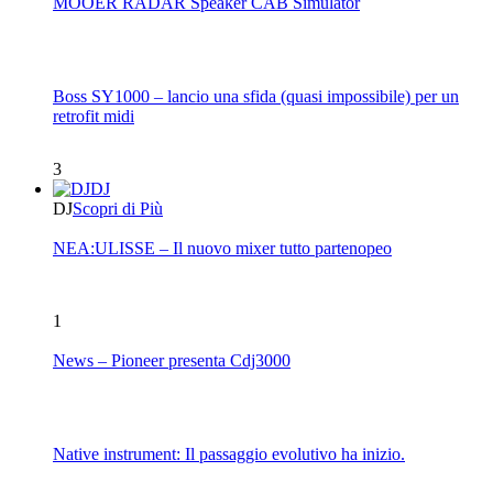
MOOER RADAR Speaker CAB Simulator
Boss SY1000 – lancio una sfida (quasi impossibile) per un
retrofit midi
3
DJ
DJ
Scopri di Più
NEA:ULISSE – Il nuovo mixer tutto partenopeo
1
News – Pioneer presenta Cdj3000
Native instrument: Il passaggio evolutivo ha inizio.