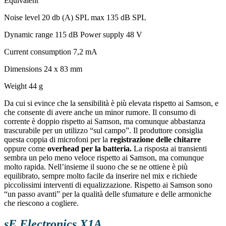
Equivalent
Noise level 20 db (A) SPL max 135 dB SPL
Dynamic range 115 dB Power supply 48 V
Current consumption 7,2 mA
Dimensions 24 x 83 mm
Weight 44 g
Da cui si evince che la sensibilità è più elevata rispetto ai Samson, e
che consente di avere anche un minor rumore. Il consumo di
corrente è doppio rispetto ai Samson, ma comunque abbastanza
trascurabile per un utilizzo “sul campo”. Il produttore consiglia
questa coppia di microfoni per la
registrazione delle chitarre
oppure come
overhead per la batteria.
La risposta ai transienti
sembra un pelo meno veloce rispetto ai Samson, ma comunque
molto rapida. Nell’insieme il suono che se ne ottiene è più
equilibrato, sempre molto facile da inserire nel mix e richiede
piccolissimi interventi di equalizzazione. Rispetto ai Samson sono
“un passo avanti” per la qualità delle sfumature e delle armoniche
che riescono a cogliere.
sE Electronics X1A