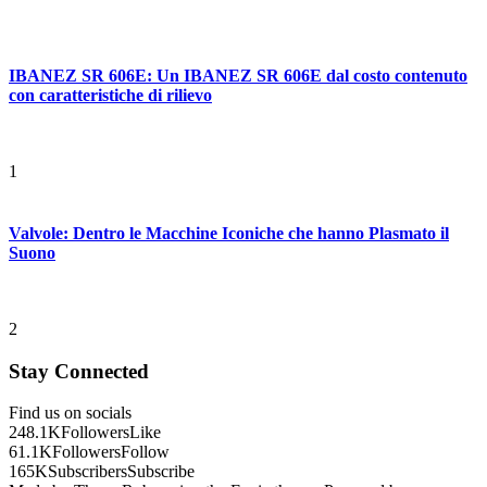
IBANEZ SR 606E: Un IBANEZ SR 606E dal costo contenuto
con caratteristiche di rilievo
1
Valvole: Dentro le Macchine Iconiche che hanno Plasmato il
Suono
2
Stay Connected
Find us on socials
248.1K
Followers
Like
61.1K
Followers
Follow
165K
Subscribers
Subscribe