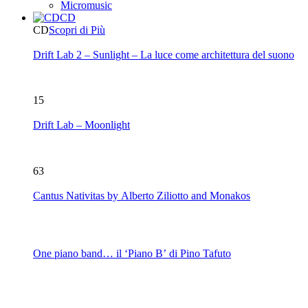
Micromusic
CD
CD
Scopri di Più
Drift Lab 2 – Sunlight – La luce come architettura del suono
15
Drift Lab – Moonlight
63
Cantus Nativitas by Alberto Ziliotto and Monakos
One piano band… il ‘Piano B’ di Pino Tafuto