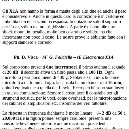
Gli
X1A
non hanno la forma a matita degli altri due ed anche il peso
è considerevole. Anche in questo caso la confezione è in cartone ed
imbottita con della schiuma espansa. In dotazione solo il supporto
per l’asta, solido ma non rigidissimo. A parte è disponibile uno
shock mount in metallo, molto ben costruito e solido, ma che
incrementa non poco il costo. Le nostre prove le abbiamo fatte con i
supporti standard a corredo.
Ph. D. Visca
–
M° G. Feliciello – sE Electronics X1A
Sul corpo sono presenti
due interruttori
, il primo attenua il segnale
di
20 dB
, il secondo attiva un filtro passa alto a
100 Hz
. Ogni
microfono pesa poco meno di 400 g. Sebbene sE li indichi come
microfoni a diaframma largo, la capsula ha un diametro di
16 mm
,
quindi equivalente a quella dei Lewitt. Ecco perché sono stati inseriti
in questa comparazione. Sempre il costruttore li consiglia per gli
strumenti acustici, per le voci, come overhead, per la microfonazione
dei cabinet di amplificatori etc. Insomma dei veri tuttofare.
La risposta in frequenza dichiarata è molto lineare,
+
/
– 2 dB
da
50
a
20.000 Hz
e la figura polare, sempre cardioide, presenta una
reiezione lievemente inferiore ai due microfoni precedenti,
specialmente alle basse frequenze, probabilmente legata alla diversa