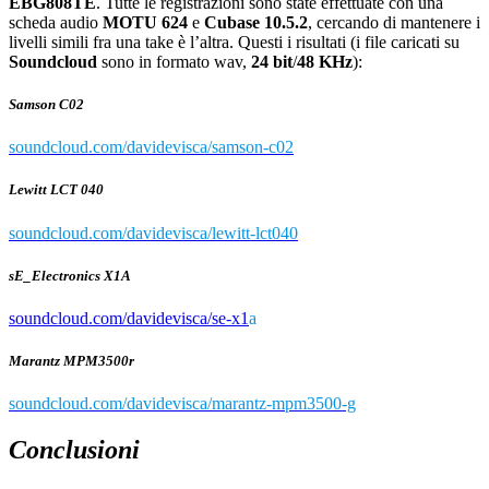
EBG808TE
. Tutte le registrazioni sono state effettuate con una
scheda audio
MOTU 624
e
Cubase 10.5.2
, cercando di mantenere i
livelli simili fra una take è l’altra. Questi i risultati (i file caricati su
Soundcloud
sono in formato wav,
24 bit
/
48 KHz
):
Samson C02
soundcloud.com/davidevisca/samson-c02
Lewitt LCT 040
soundcloud.com/davidevisca/lewitt-lct040
sE_Electronics X1A
soundcloud.com/davidevisca/se-x1
a
Marantz MPM3500r
soundcloud.com/davidevisca/marantz-mpm3500-g
Conclusioni