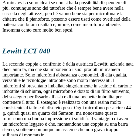
A mio avviso sono ideali se non si ha la possibilità di spendere di
più, comunque sono dei tuttofare che è sempre bene avere nella
cassetta degli attrezzi, perché vanno bene sia per microfonare la
chitarra che il pianoforte, possono essere usati come overhead della
batteria con buoni risultati e, infine, come microfoni ambiente.
Insomma cento euro molto ben spesi.
Lewitt LCT 040
La seconda coppia a confronto è della austriaca
Lewitt
, azienda nata
dieci anni fa, ma che sta imponendo i suoi prodotti in maniera
importante. Sono microfoni abbastanza economici, di alta qualità,
versatili e le tecnologie introdotte sono molto interessanti. I
microfoni si presentano imballati singolarmente in scatole di cartone
imbottite di schiuma, ogni microfono è dotato di un filtro antivento,
del sostegno per fissarlo all’asta e di una pochette imbottita per
contenere il tutto. Il sostegno è realizzato con una resina molto
consistente al tatto e di discreto peso. Ogni microfono pesa circa 44
g, quindi quasi un quarto dei Samson, ma nonostante questo
forniscono una buona impressione di solidità. Il vantaggio di avere
un microfono leggero è che, montandone una coppia su una barra
stereo, si ottiene comunque un assieme che non grava troppo
sull’asta di montaggio.