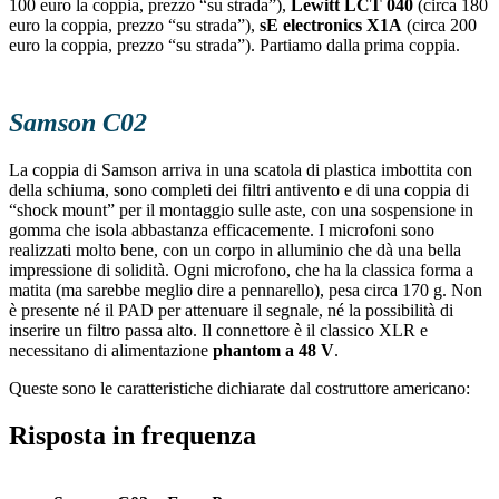
100 euro la coppia, prezzo “su strada”),
Lewitt LCT 040
(circa 180
euro la coppia, prezzo “su strada”),
sE electronics X1A
(circa 200
euro la coppia, prezzo “su strada”). Partiamo dalla prima coppia.
Samson C02
La coppia di Samson arriva in una scatola di plastica imbottita con
della schiuma, sono completi dei filtri antivento e di una coppia di
“shock mount” per il montaggio sulle aste, con una sospensione in
gomma che isola abbastanza efficacemente. I microfoni sono
realizzati molto bene, con un corpo in alluminio che dà una bella
impressione di solidità. Ogni microfono, che ha la classica forma a
matita (ma sarebbe meglio dire a pennarello), pesa circa 170 g. Non
è presente né il PAD per attenuare il segnale, né la possibilità di
inserire un filtro passa alto. Il connettore è il classico XLR e
necessitano di alimentazione
phantom a 48 V
.
Queste sono le caratteristiche dichiarate dal costruttore americano:
Risposta in frequenza