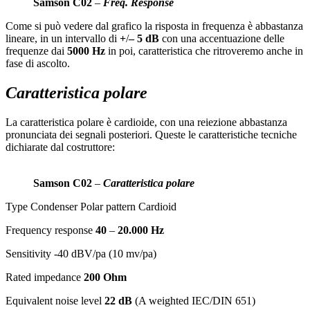
Samson C02
–
Freq. Response
Come si può vedere dal grafico la risposta in frequenza è abbastanza
lineare, in un intervallo di
+
/
– 5 dB
con una accentuazione delle
frequenze dai
5000 Hz
in poi, caratteristica che ritroveremo anche in
fase di ascolto.
Caratteristica polare
La caratteristica polare è cardioide, con una reiezione abbastanza
pronunciata dei segnali posteriori. Queste le caratteristiche tecniche
dichiarate dal costruttore:
Samson C02
–
Caratteristica polare
Type Condenser Polar pattern Cardioid
Frequency response
40
–
20.000 Hz
Sensitivity -40 dBV/pa (10 mv/pa)
Rated impedance
200 Ohm
Equivalent noise level
22 dB
(A weighted IEC/DIN 651)