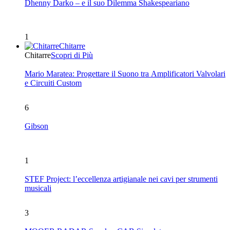
Dhenny Darko – e il suo Dilemma Shakespeariano
1
Chitarre
Chitarre
Scopri di Più
Mario Maratea: Progettare il Suono tra Amplificatori Valvolari
e Circuiti Custom
6
Gibson
1
STEF Project: l’eccellenza artigianale nei cavi per strumenti
musicali
3