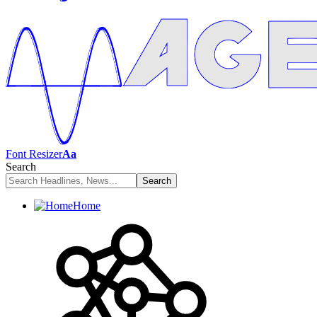
Font Resizer
Aa
Search
Home