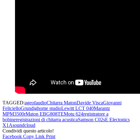
TAGGED:
ageofaudio
Chitarra Maton
Davide Visca
Giovanni
Feliciello
Grundig
home studio
Lewitt LCT 040
Marantz
MPM3500r
Maton EBG808TE
Motu 624
registratore a
bobine
registrazioni di chitarra acustica
Samson C02
sE Electonics
X1A
soundcloud
Condividi questo articolo!
Facebook
Copy Link
Print