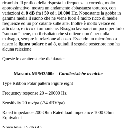
ricambio. Il grafico della risposta in frequenza a corredo, molto
approssimativo, mostra un andamento abbastanza tortuoso, con
variazioni di
8 dB
fra i
50
ed i
10.000
Hz. Nonostante la gobba in
gamma media il suono che ne viene fuori è molto ricco di medie
frequenze ed un po’ calante sulle alte. Inoltre è molto veloce ed
articolato, e ricco di armoniche. Bisogna lavorarci un poco per farlo
“suonare” bene, ma il risultato che si ottiene non è per nulla
malvagio, sempre in relazione al costo. Essendo un microfono a
nastro la
figura polare
è ad 8, quindi il segnale posteriore non ha
alcuna reiezione.
Queste le caratteristiche dichiarate:
Marantz MPM3500r
–
Caratteristiche tecniche
Type Ribbon Polar pattern Figure eight
Frequency response 20 – 20000 Hz
Sensitivity 20 mv/pa (-34 dBV/pa)
Rated impedance 200 Ohm Rated load impedance 1000 Ohm
Equivalent
Noise level 15 db (A)