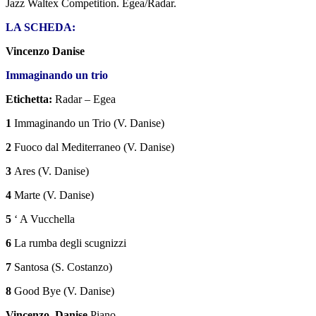
Jazz Waltex Competition. Egea/Radar.
LA SCHEDA:
Vincenzo Danise
Immaginando un trio
Etichetta:
Radar – Egea
1
Immaginando un Trio (V. Danise)
2
Fuoco dal Mediterraneo (V. Danise)
3
Ares (V. Danise)
4
Marte (V. Danise)
5
‘ A Vucchella
6
La rumba degli scugnizzi
7
Santosa (S. Costanzo)
8
Good Bye (V. Danise)
Vincenzo Danise
Piano