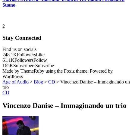
Suono
2
Stay Connected
Find us on socials
248.1K
Followers
Like
61.1K
Followers
Follow
165K
Subscribers
Subscribe
Made by ThemeRuby using the Foxiz theme. Powered by
WordPress
Age of Audio
>
Blog
>
CD
>
Vincenzo Danise – Immaginando un
trio
CD
Vincenzo Danise – Immaginando un trio