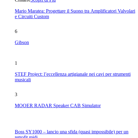
Mario Maratea: Progettare il Suono tra Amplificatori Valvolari
e Circuiti Custom
6
Gibson
1
STEF Project: l’eccellenza artigianale nei cavi per strumenti
musicali
3
MOOER RADAR Speaker CAB Simulator
Boss SY1000 – lancio una sfida (quasi impossibile) per un
retrofit midi