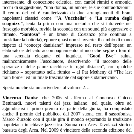
interessante, di concezione eclettica, con cambi ritmici e armonici
ricchi di suggestione, “una donna, un amore, le sue contraddizioni”.
Il centro del cd è caratterizzato da due arrangiamenti di brani
napoletani classici come “’
A Vucchella
” e “
La rumba degli
scugnizz
i”, lenta la prima con una melodia che si intravede nel
fraseggio morbido, ruvida la seconda con un sound più aggressivo e
ritmato. “
Santosa
” è un brano di Costanzo (che continua a
presidiare la batteria), eppure quasi non si avverte il cambio di mano
rispetto al “concept danisiano” impresso nel resto dell’opera: un
elaborato e delicato accompagnamento ritmico che segue i toni di
una serenata elegante ed inquieta. “
Good Bye
” saluta
malinconicamente l’ascoltatore, descrivendo “il racconto delle
speranze e delle paure racchiuse in ogni distacco”, con qualche
richiamo – soprattutto nella ritmica – al Pat Metheny di “The last
train home” ed un finale trascinante dal sapore sudamericano.
Speriamo che sia un arrivederci al volume 2…
Vincenzo Danise
che 2006 si afferma al Concorso Chicco
Bettinardi, nuovi talenti del jazz italiano, nel quale, oltre ad
aggiudicarsi il primo premio da parte della giuria, ha conquistato
anche il premio del pubblico, dal 2007 suona con il sassofonista
Marco Zurzolo con il quale gira il mondo esportando la tradizione
napoletana in chiave jazzistica. Suona con Ares Tavolazzi storico
bassista degli Area. Nel 2009 è vincitore della seconda edizione del