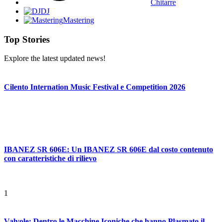
Chitarre
DJ
Mastering
Top Stories
Explore the latest updated news!
Cilento Internation Music Festival e Competition 2026
IBANEZ SR 606E: Un IBANEZ SR 606E dal costo contenuto
con caratteristiche di rilievo
1
Valvole: Dentro le Macchine Iconiche che hanno Plasmato il