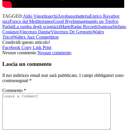
TAGGED:
Aldo Vigorito
archi
Ares
basso
batteria
Enrico Rava
free
jazz
Fuoco dal Mediterraneo
Good Bye
Immaginando un Trio
Ivo
Parlati
La rumba degli scugnizzi
Marte
Radar Records
Santosa
Stefano
Costanzo
Vincenzo Danise
Vincenzo De Gregorio
Walex
Tricot
Waltex Jazz Competition
Condividi questo articolo!
Facebook
Copy Link
Print
Nessun commento
Nessun commento
Lascia un commento
Il tuo indirizzo email non sarà pubblicato.
I campi obbligatori sono
contrassegnati
*
Commento
*