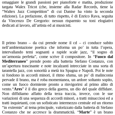
omaggiare le grandi passioni per pianoforte e matita, produzione
targata Walex Tricot (che, insieme alla Radar Records, tiene la
“Waltex Jazz Competition” di cui Danise ha vinto la seconda
edizione). La prefazione, di tutto rispetto, è di Enrico Rava, seguita
da Vincenzo De Gregorio: nessun risparmio su toni elogiativi
dedicati al lavoro, all’artista ed ai musicisti.
Il primo brano – da cui prende nome il cd – ci conduce subito
nell’ambientazione poetica che informa un po’ in tutta l’opera,
intervallando temi sognanti a rapide scale jazz, “il sogno di
un’armonia perfetta”, come scrive il compositore. In “
Fuoco dal
Mediterraneo
” prende posto alla batteria Stefano Costanzo, con
un’apertura trascinante e note incalzanti intrecciate in una sorta di
tarantella jazz, con sonorità a metà tra Spagna e Napoli. Poi le note
si fondono in accordi minori, il ritmo sfuma, un po’ di malinconia
pervade il brano, ma è roba momentanea, un ardore soltanto sopito,
come un fuoco dormiente pronto a rinvigorirsi al primo alito di
vento.“
Ares
” è il dio greco della guerra, un dio del quale diffidare.
Non diffidiamo affatto della terza traccia, invece, con le sue
variazioni di una sequenza di accordi minori, a tratti minacciosi ed a
tratti inquietanti, con un sofisticato intermezzo centrale ed un ritorno
“in extremis” al tema principale, valorizzato dalla batteria di Stefano
Costanzo che ne accresce la drammaticità. “
Marte
” è un brano