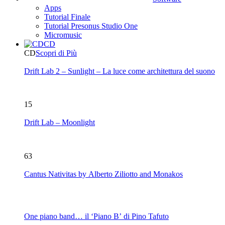
Apps
Tutorial Finale
Tutorial Presonus Studio One
Micromusic
CD
CD
Scopri di Più
Drift Lab 2 – Sunlight – La luce come architettura del suono
15
Drift Lab – Moonlight
63
Cantus Nativitas by Alberto Ziliotto and Monakos
One piano band… il ‘Piano B’ di Pino Tafuto