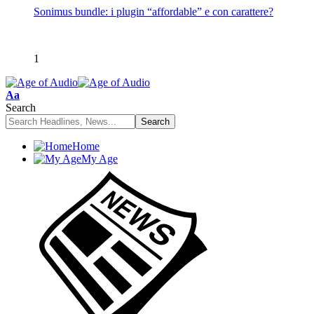
Sonimus bundle: i plugin “affordable” e con carattere?
1
Font
Aa
Resizer
Search
Home
My Age