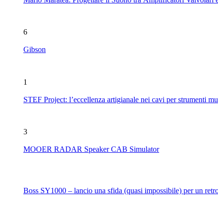
6
Gibson
1
STEF Project: l’eccellenza artigianale nei cavi per strumenti mu
3
MOOER RADAR Speaker CAB Simulator
Boss SY1000 – lancio una sfida (quasi impossibile) per un retro