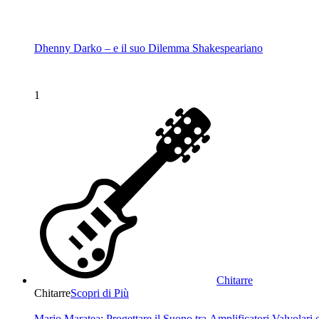
Dhenny Darko – e il suo Dilemma Shakespeariano
1
Chitarre
Chitarre
Scopri di Più
Mario Maratea: Progettare il Suono tra Amplificatori Valvolari 