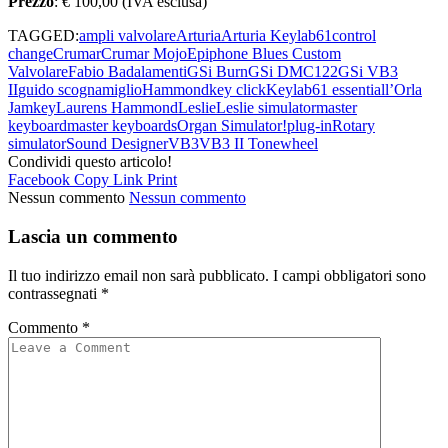
Prezzo
: € 100,00 (IVA esclusa)
TAGGED:
ampli valvolare
Arturia
Arturia Keylab61
control
change
Crumar
Crumar Mojo
Epiphone Blues Custom
Valvolare
Fabio Badalamenti
GSi Burn
GSi DMC122
GSi VB3
II
guido scognamiglio
Hammond
key click
Keylab61 essential
l’Orla
Jamkey
Laurens Hammond
Leslie
Leslie simulator
master
keyboard
master keyboards
Organ Simulator!
plug-in
Rotary
simulator
Sound Designer
VB3
VB3 II Tonewheel
Condividi questo articolo!
Facebook
Copy Link
Print
Nessun commento
Nessun commento
Lascia un commento
Il tuo indirizzo email non sarà pubblicato.
I campi obbligatori sono
contrassegnati
*
Commento
*