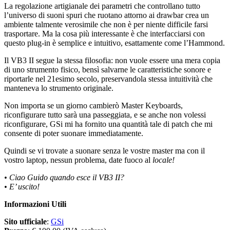
La regolazione artigianale dei parametri che controllano tutto
l’universo di suoni spuri che ruotano attorno ai drawbar crea un
ambiente talmente verosimile che non è per niente difficile farsi
trasportare. Ma la cosa più interessante è che interfacciarsi con
questo plug-in è semplice e intuitivo, esattamente come l’Hammond.
Il VB3 II segue la stessa filosofia: non vuole essere una mera copia
di uno strumento fisico, bensì salvarne le caratteristiche sonore e
riportarle nel 21esimo secolo, preservandola stessa intuitività che
manteneva lo strumento originale.
Non importa se un giorno cambierò Master Keyboards,
riconfigurare tutto sarà una passeggiata, e se anche non volessi
riconfigurare, GSi mi ha fornito una quantità tale di patch che mi
consente di poter suonare immediatamente.
Quindi se vi trovate a suonare senza le vostre master ma con il
vostro laptop, nessun problema, date fuoco al
locale!
• Ciao Guido quando esce il VB3 II?
• E’ uscito!
Informazioni Utili
Sito ufficiale
:
GSi