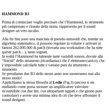
HAMMOND B3
Prima di cominciare voglio precisare che l’Hammond, lo strumento
più campionato e clonato della storia, rappresenta per il sound
designer un vero incubo.
Alla fin fine sono una manciata di pseudo-sinusoidi che, tramite un
algoritmo matematico, si possono regolare in volume e arrivare ai
famosi 262.000.000 di patch (trovarla una workstation che ha tutte
queste patch…), tanto sognati.
In realtà l’Hammond ha talmente tante variabili sonore, dovute alla
“fisicità” dello strumento (ricordiamoci che è elettromeccanico), che
è impossibile calcolarle tutte e variano pure da strumento a
strumento.
Se prendiamo due B3 dello stesso anno non suoneranno mai allo
stesso modo!
Applichiamo la stessa filosofia al
Leslie
(Fig.3) (ancora si sta
studiando come possa suonare un amplificatore valvolare
ricostruibile con due lire, con altoparlanti tappati e che girano pure
controfase) e avrete una minima idea di ciò che deve affrontare il
sound designer.