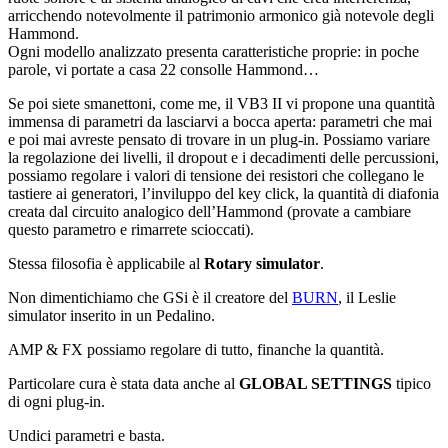
arricchendo notevolmente il patrimonio armonico già notevole degli
Hammond.
Ogni modello analizzato presenta caratteristiche proprie: in poche
parole, vi portate a casa 22 consolle Hammond…
Se poi siete smanettoni, come me, il VB3 II vi propone una quantità
immensa di parametri da lasciarvi a bocca aperta: parametri che mai
e poi mai avreste pensato di trovare in un plug-in. Possiamo variare
la regolazione dei livelli, il dropout e i decadimenti delle percussioni,
possiamo regolare i valori di tensione dei resistori che collegano le
tastiere ai generatori, l’inviluppo del key click, la quantità di diafonia
creata dal circuito analogico dell’Hammond (provate a cambiare
questo parametro e rimarrete scioccati).
Stessa filosofia è applicabile al
Rotary simulator
.
Non dimentichiamo che GSi è il creatore del
BURN
, il Leslie
simulator inserito in un Pedalino.
AMP & FX possiamo regolare di tutto, finanche la quantità.
Particolare cura è stata data anche al
GLOBAL SETTINGS
tipico
di ogni plug-in.
Undici parametri e basta.