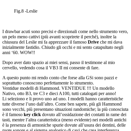
Fig.8 -Leslie
I drawbar acuti sono precisi e direzionali come nello strumento vero,
un pelo meno cattivi (più avanti scoprirete il perché), inoltre la
chiusura del Leslie mi fa apprezzare il famoso
Drive
che mi dava
inizialmente fastidio. Chiudo gli occhi e mi sento catapultato negli
anni ‘60. WOW!!
Dopo aver dato spazio ai miei sensi, passo il testimone al mio
cervello, vedendo cosa il VB3 II mi consente di fare.
A questo punto mi rendo conto che forse alla GSi sono pazzi e
soprattutto conoscono perfettamente lo strumento.
Ventidue modelli di Hammond. VENTIDUE !!! Un modello
Nativo, otto B3, tre C3 e dieci A100, tutti catalogati per anno!
Li seleziono e li provo uno ad uno. I modelli hanno caratteristiche
tutte diverse l’uno dall’altro. Come ben sapete, più gli Hammond
sono vecchi, più presentano situazioni randomiche; la più conosciuta
è il famoso
key click
dovuto all’ossidazione dei contatti in rame dei
tasti, mentre l’altra caratteristica (meno evidente) nei modelli antichi
è la presenza di armoniche spurie dovute all’usura dei dentini, delle
ruote sonore e al sistema analogico di cavi che crea interferenza,