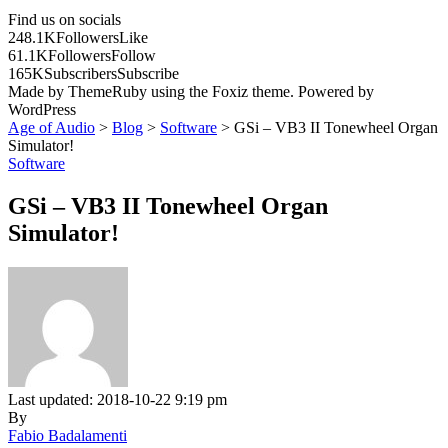
Find us on socials
248.1K
Followers
Like
61.1K
Followers
Follow
165K
Subscribers
Subscribe
Made by ThemeRuby using the Foxiz theme. Powered by
WordPress
Age of Audio
>
Blog
>
Software
>
GSi – VB3 II Tonewheel Organ
Simulator!
Software
GSi – VB3 II Tonewheel Organ
Simulator!
Last updated: 2018-10-22 9:19 pm
By
Fabio Badalamenti