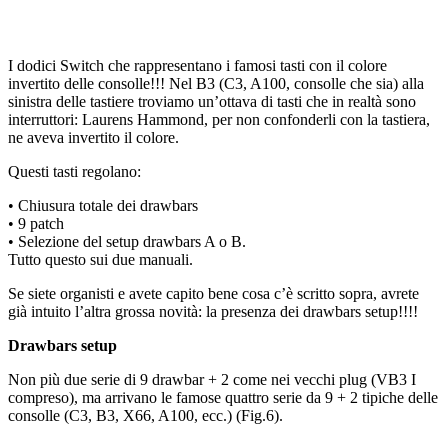
I dodici Switch che rappresentano i famosi tasti con il colore
invertito delle consolle!!! Nel B3 (C3, A100, consolle che sia) alla
sinistra delle tastiere troviamo un’ottava di tasti che in realtà sono
interruttori: Laurens Hammond, per non confonderli con la tastiera,
ne aveva invertito il colore.
Questi tasti regolano:
• Chiusura totale dei drawbars
• 9 patch
• Selezione del setup drawbars A o B.
Tutto questo sui due manuali.
Se siete organisti e avete capito bene cosa c’è scritto sopra, avrete
già intuito l’altra grossa novità: la presenza dei drawbars setup!!!!
Drawbars setup
Non più due serie di 9 drawbar + 2 come nei vecchi plug (VB3 I
compreso), ma arrivano le famose quattro serie da 9 + 2 tipiche delle
consolle (C3, B3, X66, A100, ecc.) (Fig.6).