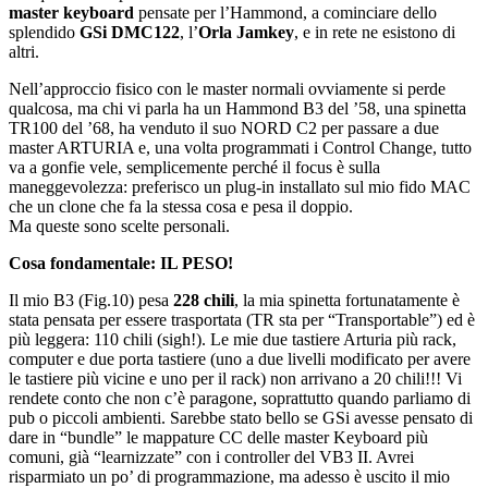
master keyboard
pensate per l’Hammond, a cominciare dello
splendido
GSi DMC122
, l’
Orla Jamkey
, e in rete ne esistono di
altri.
Nell’approccio fisico con le master normali ovviamente si perde
qualcosa, ma chi vi parla ha un Hammond B3 del ’58, una spinetta
TR100 del ’68, ha venduto il suo NORD C2 per passare a due
master ARTURIA e, una volta programmati i Control Change, tutto
va a gonfie vele, semplicemente perché il focus è sulla
maneggevolezza: preferisco un plug-in installato sul mio fido MAC
che un clone che fa la stessa cosa e pesa il doppio.
Ma queste sono scelte personali.
Cosa fondamentale: IL PESO!
Il mio B3 (Fig.10) pesa
228 chili
, la mia spinetta fortunatamente è
stata pensata per essere trasportata (TR sta per “Transportable”) ed è
più leggera: 110 chili (sigh!). Le mie due tastiere Arturia più rack,
computer e due porta tastiere (uno a due livelli modificato per avere
le tastiere più vicine e uno per il rack) non arrivano a 20 chili!!! Vi
rendete conto che non c’è paragone, soprattutto quando parliamo di
pub o piccoli ambienti. Sarebbe stato bello se GSi avesse pensato di
dare in “bundle” le mappature CC delle master Keyboard più
comuni, già “learnizzate” con i controller del VB3 II. Avrei
risparmiato un po’ di programmazione, ma adesso è uscito il mio