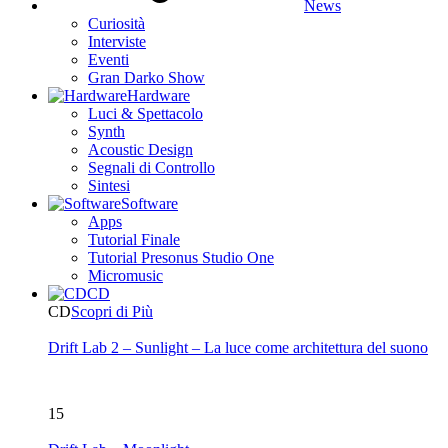
News
Curiosità
Interviste
Eventi
Gran Darko Show
Hardware
Luci & Spettacolo
Synth
Acoustic Design
Segnali di Controllo
Sintesi
Software
Apps
Tutorial Finale
Tutorial Presonus Studio One
Micromusic
CD
CD
Scopri di Più
Drift Lab 2 – Sunlight – La luce come architettura del suono
15