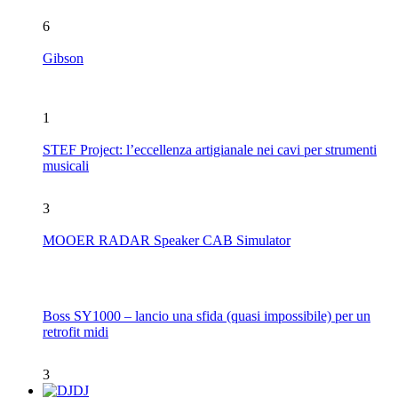
6
Gibson
1
STEF Project: l’eccellenza artigianale nei cavi per strumenti
musicali
3
MOOER RADAR Speaker CAB Simulator
Boss SY1000 – lancio una sfida (quasi impossibile) per un
retrofit midi
3
DJ