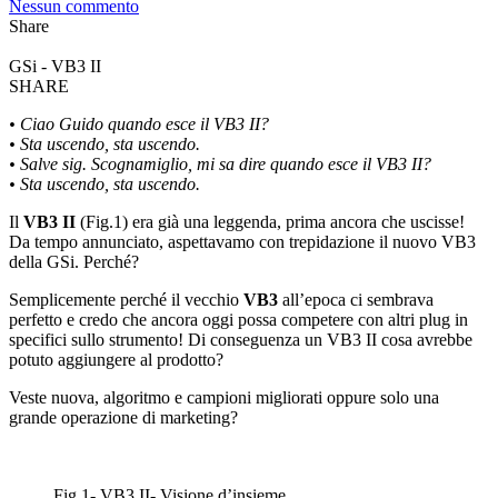
Nessun commento
Share
GSi - VB3 II
SHARE
• Ciao Guido quando esce il VB3 II?
• Sta uscendo, sta uscendo.
• Salve sig. Scognamiglio, mi sa dire quando esce il VB3 II?
• Sta uscendo, sta uscendo.
Il
VB3 II
(Fig.1) era già una leggenda, prima ancora che uscisse!
Da tempo annunciato, aspettavamo con trepidazione il nuovo VB3
della GSi. Perché?
Semplicemente perché il vecchio
VB3
all’epoca ci sembrava
perfetto e credo che ancora oggi possa competere con altri plug in
specifici sullo strumento! Di conseguenza un VB3 II cosa avrebbe
potuto aggiungere al prodotto?
Veste nuova, algoritmo e campioni migliorati oppure solo una
grande operazione di marketing?
Fig.1- VB3 II- Visione d’insieme