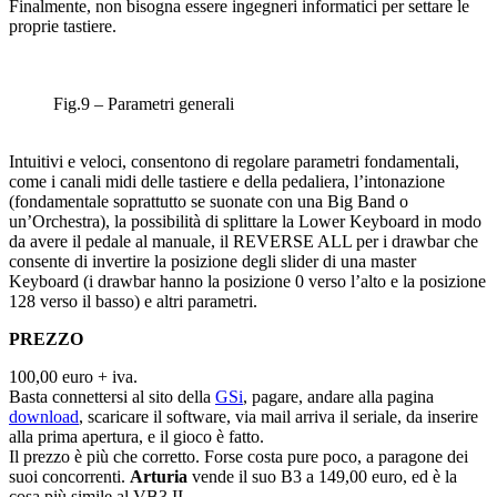
Finalmente, non bisogna essere ingegneri informatici per settare le
proprie tastiere.
Fig.9 – Parametri generali
Intuitivi e veloci, consentono di regolare parametri fondamentali,
come i canali midi delle tastiere e della pedaliera, l’intonazione
(fondamentale soprattutto se suonate con una Big Band o
un’Orchestra), la possibilità di splittare la Lower Keyboard in modo
da avere il pedale al manuale, il REVERSE ALL per i drawbar che
consente di invertire la posizione degli slider di una master
Keyboard (i drawbar hanno la posizione 0 verso l’alto e la posizione
128 verso il basso) e altri parametri.
PREZZO
100,00 euro + iva.
Basta connettersi al sito della
GSi
, pagare, andare alla pagina
download
, scaricare il software, via mail arriva il seriale, da inserire
alla prima apertura, e il gioco è fatto.
Il prezzo è più che corretto. Forse costa pure poco, a paragone dei
suoi concorrenti.
Arturia
vende il suo B3 a 149,00 euro, ed è la
cosa più simile al VB3 II.