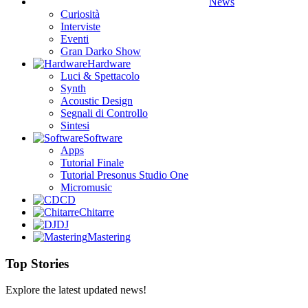
News
Curiosità
Interviste
Eventi
Gran Darko Show
Hardware
Luci & Spettacolo
Synth
Acoustic Design
Segnali di Controllo
Sintesi
Software
Apps
Tutorial Finale
Tutorial Presonus Studio One
Micromusic
CD
Chitarre
DJ
Mastering
Top Stories
Explore the latest updated news!