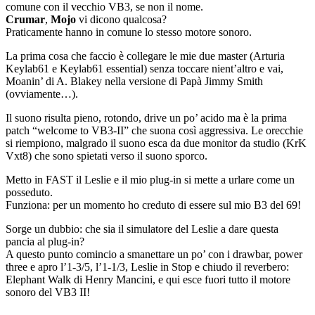
comune con il vecchio VB3, se non il nome.
Crumar
,
Mojo
vi dicono qualcosa?
Praticamente hanno in comune lo stesso motore sonoro.
La prima cosa che faccio è collegare le mie due master (Arturia
Keylab61 e Keylab61 essential) senza toccare nient’altro e vai,
Moanin’ di A. Blakey nella versione di Papà Jimmy Smith
(ovviamente…).
Il suono risulta pieno, rotondo, drive un po’ acido ma è la prima
patch “welcome to VB3-II” che suona così aggressiva. Le orecchie
si riempiono, malgrado il suono esca da due monitor da studio (KrK
Vxt8) che sono spietati verso il suono sporco.
Metto in FAST il Leslie e il mio plug-in si mette a urlare come un
posseduto.
Funziona: per un momento ho creduto di essere sul mio B3 del 69!
Sorge un dubbio: che sia il simulatore del Leslie a dare questa
pancia al plug-in?
A questo punto comincio a smanettare un po’ con i drawbar, power
three e apro l’1-3/5, l’1-1/3, Leslie in Stop e chiudo il reverbero:
Elephant Walk di Henry Mancini, e qui esce fuori tutto il motore
sonoro del VB3 II!