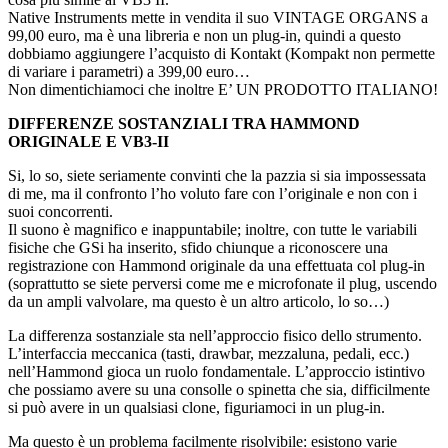
Native Instruments mette in vendita il suo VINTAGE ORGANS a
99,00 euro, ma è una libreria e non un plug-in, quindi a questo
dobbiamo aggiungere l’acquisto di Kontakt (Kompakt non permette
di variare i parametri) a 399,00 euro…
Non dimentichiamoci che inoltre E’ UN PRODOTTO ITALIANO!
DIFFERENZE SOSTANZIALI TRA HAMMOND
ORIGINALE E VB3-II
Si, lo so, siete seriamente convinti che la pazzia si sia impossessata
di me, ma il confronto l’ho voluto fare con l’originale e non con i
suoi concorrenti.
Il suono è magnifico e inappuntabile; inoltre, con tutte le variabili
fisiche che GSi ha inserito, sfido chiunque a riconoscere una
registrazione con Hammond originale da una effettuata col plug-in
(soprattutto se siete perversi come me e microfonate il plug, uscendo
da un ampli valvolare, ma questo è un altro articolo, lo so…)
La differenza sostanziale sta nell’approccio fisico dello strumento.
L’interfaccia meccanica (tasti, drawbar, mezzaluna, pedali, ecc.)
nell’Hammond gioca un ruolo fondamentale. L’approccio istintivo
che possiamo avere su una consolle o spinetta che sia, difficilmente
si può avere in un qualsiasi clone, figuriamoci in un plug-in.
Ma questo è un problema facilmente risolvibile: esistono varie