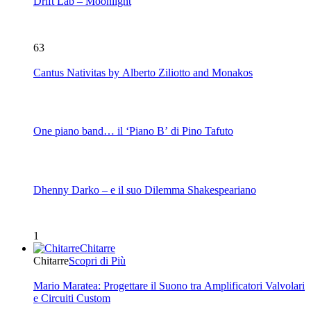
Drift Lab – Moonlight
63
Cantus Nativitas by Alberto Ziliotto and Monakos
One piano band… il ‘Piano B’ di Pino Tafuto
Dhenny Darko – e il suo Dilemma Shakespeariano
1
Chitarre
Chitarre
Scopri di Più
Mario Maratea: Progettare il Suono tra Amplificatori Valvolari
e Circuiti Custom