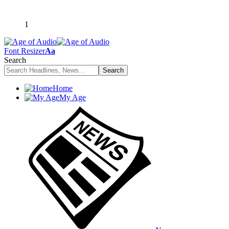
1
Font Resizer
Aa
Search
Home
My Age