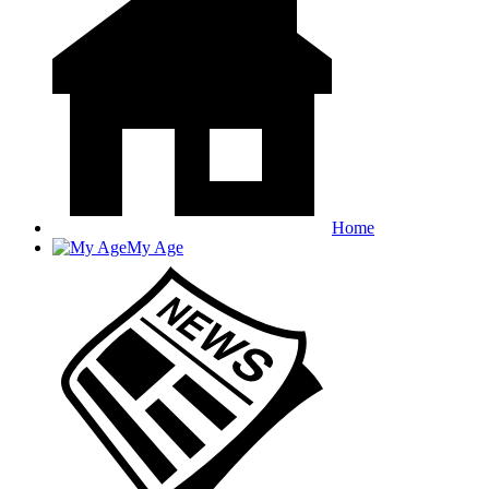
Home
My Age