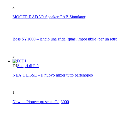
3
MOOER RADAR Speaker CAB Simulator
Boss SY1000 – lancio una sfida (quasi impossibile) per un retro
3
DJ
DJ
Scopri di Più
NEA:ULISSE – Il nuovo mixer tutto partenopeo
1
News – Pioneer presenta Cdj3000