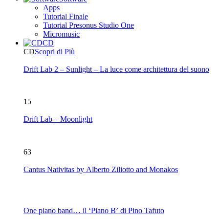
Apps
Tutorial Finale
Tutorial Presonus Studio One
Micromusic
CD
CD
Scopri di Più
Drift Lab 2 – Sunlight – La luce come architettura del suono
15
Drift Lab – Moonlight
63
Cantus Nativitas by Alberto Ziliotto and Monakos
One piano band… il ‘Piano B’ di Pino Tafuto