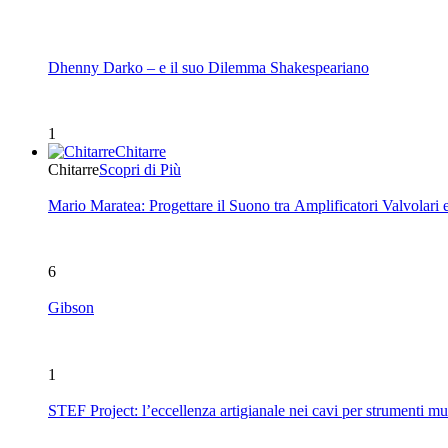
Dhenny Darko – e il suo Dilemma Shakespeariano
1
Chitarre
Chitarre
Scopri di Più
Mario Maratea: Progettare il Suono tra Amplificatori Valvolari 
6
Gibson
1
STEF Project: l’eccellenza artigianale nei cavi per strumenti mu