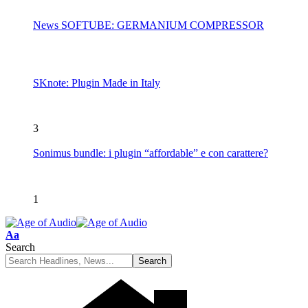
News SOFTUBE: GERMANIUM COMPRESSOR
SKnote: Plugin Made in Italy
3
Sonimus bundle: i plugin “affordable” e con carattere?
1
Font
Aa
Resizer
Search