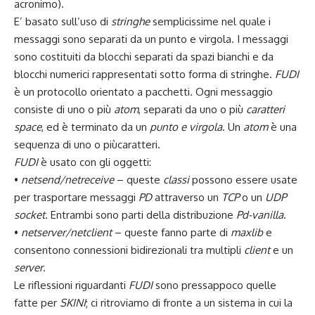
acronimo).
E’ basato sull’uso di
stringhe
semplicissime nel quale i
messaggi sono separati da un punto e virgola. I messaggi
sono costituiti da blocchi separati da spazi bianchi e da
blocchi numerici rappresentati sotto forma di stringhe.
FUDI
è un protocollo orientato a pacchetti. Ogni messaggio
consiste di uno o più
atom
, separati da uno o più
caratteri
space
, ed è terminato da un
punto e virgola
. Un
atom
è una
sequenza di uno o piùcaratteri.
FUDI
è usato con gli oggetti:
•
netsend/netreceive
– queste
classi
possono essere usate
per trasportare messaggi
PD
attraverso un
TCP
o un
UDP
socket
. Entrambi sono parti della distribuzione
Pd-vanilla
.
•
netserver/netclient
– queste fanno parte di
maxlib
e
consentono connessioni bidirezionali tra multipli
client
e un
server
.
Le riflessioni riguardanti
FUDI
sono pressappoco quelle
fatte per
SKINI
; ci ritroviamo di fronte a un sistema in cui la