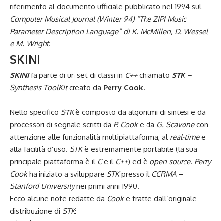
riferimento al documento ufficiale pubblicato nel 1994 sul
Computer Musical Journal (Winter 94) “The ZIPI Music
Parameter Description Language” di K. McMillen, D. Wessel
e M. Wright
.
SKINI
SKINI
fa parte di un set di classi in
C++
chiamato
STK
–
Synthesis ToolKit
creato da
Perry Cook
.
Nello specifico
STK
è composto da algoritmi di sintesi e da
processori di segnale scritti da
P. Cook
e da
G. Scavone
con
attenzione alle funzionalità multipiattaforma, al
real-time
e
alla facilità d’uso.
STK
è estremamente portabile (la sua
principale piattaforma è il
C
e il
C++
) ed è
open source
.
Perry
Cook
ha iniziato a sviluppare
STK
presso il
CCRMA
–
Stanford University
nei primi anni 1990.
Ecco alcune note redatte da
Cook
e tratte dall’originale
distribuzione di
STK
: