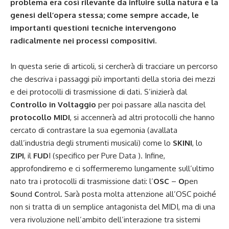
problema era così rilevante da influire sulla natura e la
genesi dell’opera stessa; come sempre accade, le
importanti questioni tecniche intervengono
radicalmente nei processi compositivi.
In questa serie di articoli, si cercherà di tracciare un percorso
che descriva i passaggi più importanti della storia dei mezzi
e dei protocolli di trasmissione di dati. S’inizierà dal
Controllo in Voltaggio
per poi passare alla nascita del
protocollo MIDI
, si accennerà ad altri protocolli che hanno
cercato di contrastare la sua egemonia (avallata
dall’industria degli strumenti musicali) come lo
SKINI
, lo
ZIPI
, il
FUD
I (specifico per Pure Data ). Infine,
approfondiremo e ci soffermeremo lungamente sull’ultimo
nato tra i protocolli di trasmissione dati: l’
OSC
–
O
pen
S
ound
C
ontrol. Sarà posta molta attenzione all’OSC poiché
non si tratta di un semplice antagonista del MIDI, ma di una
vera rivoluzione nell’ambito dell’interazione tra sistemi