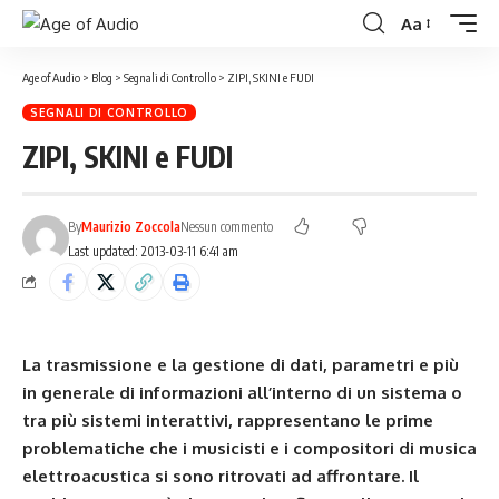
Aa
Age of Audio
>
Blog
>
Segnali di Controllo
>
ZIPI, SKINI e FUDI
SEGNALI DI CONTROLLO
ZIPI, SKINI e FUDI
By
Maurizio Zoccola
Nessun commento
Last updated: 2013-03-11 6:41 am
La trasmissione e la gestione di dati, parametri e più
in generale di informazioni all’interno di un sistema o
tra più sistemi interattivi, rappresentano le prime
problematiche che i musicisti e i compositori di musica
elettroacustica si sono ritrovati ad affrontare. Il