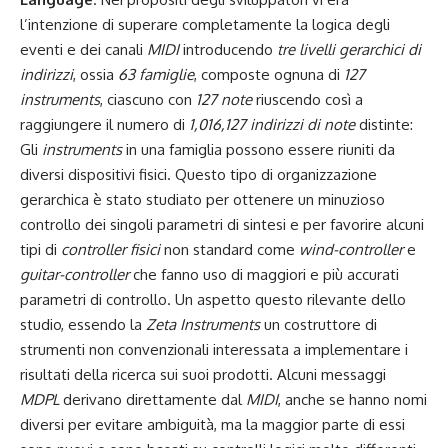
l’intenzione di superare completamente la logica degli
eventi e dei canali
MIDI
introducendo
tre livelli gerarchici di
indirizzi
, ossia
63 famiglie
, composte ognuna di
127
instruments
, ciascuno con
127 note
riuscendo così a
raggiungere il numero di
1,016,127 indirizzi di note
distinte:
Gli
instruments
in una famiglia possono essere riuniti da
diversi dispositivi fisici. Questo tipo di organizzazione
gerarchica è stato studiato per ottenere un minuzioso
controllo dei singoli parametri di sintesi e per favorire alcuni
tipi di
controller fisici
non standard come
wind-controller
e
guitar-controller
che fanno uso di maggiori e più accurati
parametri di controllo. Un aspetto questo rilevante dello
studio, essendo la
Zeta Instruments
un costruttore di
strumenti non convenzionali interessata a implementare i
risultati della ricerca sui suoi prodotti. Alcuni messaggi
MDPL
derivano direttamente dal
MIDI
, anche se hanno nomi
diversi per evitare ambiguità, ma la maggior parte di essi