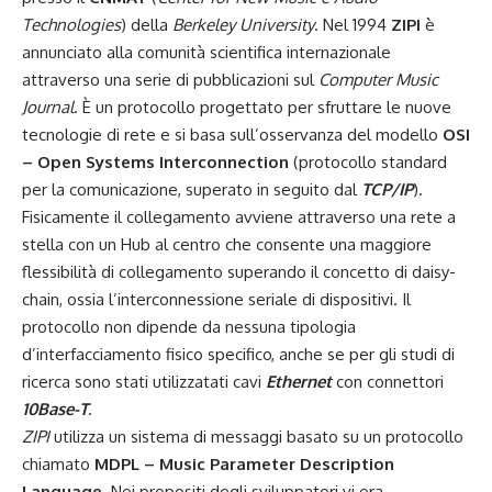
Technologies
) della
Berkeley University
. Nel 1994
ZIPI
è
annunciato alla comunità scientifica internazionale
attraverso una serie di pubblicazioni sul
Computer Music
Journal
. È un protocollo progettato per sfruttare le nuove
tecnologie di rete e si basa sull’osservanza del modello
OSI
– Open Systems Interconnection
(protocollo standard
per la comunicazione, superato in seguito dal
TCP/IP
).
Fisicamente il collegamento avviene attraverso una rete a
stella con un Hub al centro che consente una maggiore
flessibilità di collegamento superando il concetto di daisy-
chain, ossia l’interconnessione seriale di dispositivi. Il
protocollo non dipende da nessuna tipologia
d’interfacciamento fisico specifico, anche se per gli studi di
ricerca sono stati utilizzatati cavi
Ethernet
con connettori
10Base-T
.
ZIPI
utilizza un sistema di messaggi basato su un protocollo
chiamato
MDPL – Music Parameter Description
Language
. Nei propositi degli sviluppatori vi era