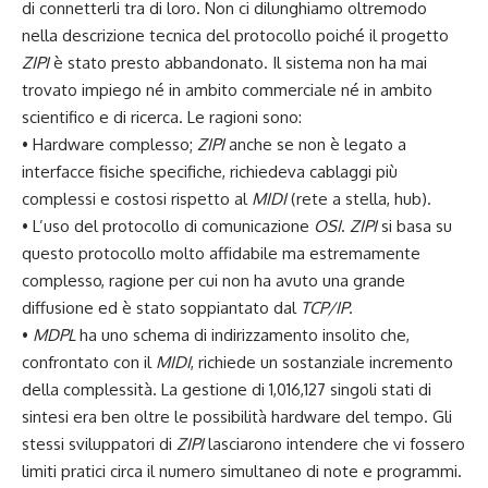
di connetterli tra di loro. Non ci dilunghiamo oltremodo
nella descrizione tecnica del protocollo poiché il progetto
ZIPI
è stato presto abbandonato. Il sistema non ha mai
trovato impiego né in ambito commerciale né in ambito
scientifico e di ricerca. Le ragioni sono:
• Hardware complesso;
ZIPI
anche se non è legato a
interfacce fisiche specifiche, richiedeva cablaggi più
complessi e costosi rispetto al
MIDI
(rete a stella, hub).
• L’uso del protocollo di comunicazione
OSI
.
ZIPI
si basa su
questo protocollo molto affidabile ma estremamente
complesso, ragione per cui non ha avuto una grande
diffusione ed è stato soppiantato dal
TCP/IP
.
•
MDPL
ha uno schema di indirizzamento insolito che,
confrontato con il
MIDI
, richiede un sostanziale incremento
della complessità. La gestione di 1,016,127 singoli stati di
sintesi era ben oltre le possibilità hardware del tempo. Gli
stessi sviluppatori di
ZIPI
lasciarono intendere che vi fossero
limiti pratici circa il numero simultaneo di note e programmi.