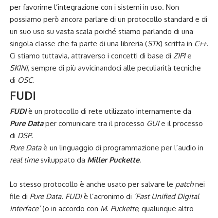
per favorirne l’integrazione con i sistemi in uso. Non
possiamo però ancora parlare di un protocollo standard e di
un suo uso su vasta scala poiché stiamo parlando di una
singola classe che fa parte di una libreria (
STK
) scritta in
C++
.
Ci stiamo tuttavia, attraverso i concetti di base di
ZIPI
e
SKINI
, sempre di più avvicinandoci alle peculiarità tecniche
di
OSC
.
FUDI
FUDI
è un protocollo di rete utilizzato internamente da
Pure Data
per comunicare tra il processo
GUI
e il processo
di
DSP
.
Pure Data
è un linguaggio di programmazione per l’audio in
real time
sviluppato da
Miller Puckette
.
Lo stesso protocollo è anche usato per salvare le
patch
nei
file di
Pure Data
.
FUDI
è l’acronimo di
‘Fast Unified Digital
Interface’
(o in accordo con
M. Puckette
, qualunque altro