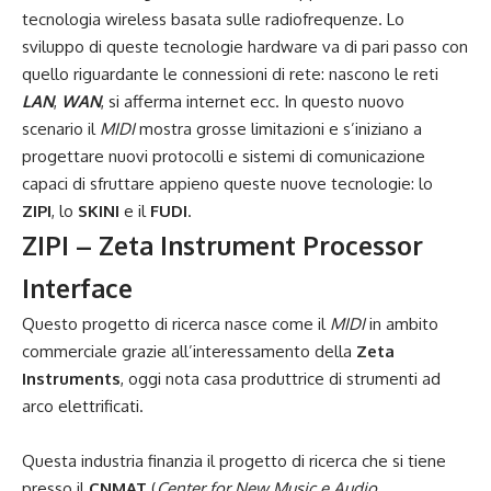
tecnologia wireless basata sulle radiofrequenze. Lo
sviluppo di queste tecnologie hardware va di pari passo con
quello riguardante le connessioni di rete: nascono le reti
LAN
,
WAN
, si afferma internet ecc. In questo nuovo
scenario il
MIDI
mostra grosse limitazioni e s’iniziano a
progettare nuovi protocolli e sistemi di comunicazione
capaci di sfruttare appieno queste nuove tecnologie: lo
ZIPI
, lo
SKINI
e il
FUDI
.
ZIPI – Zeta Instrument Processor
Interface
Questo progetto di ricerca nasce come il
MIDI
in ambito
commerciale grazie all’interessamento della
Zeta
Instruments
, oggi nota casa produttrice di strumenti ad
arco elettrificati.
Questa industria finanzia il progetto di ricerca che si tiene
presso il
CNMAT
(
Center for New Music e Audio