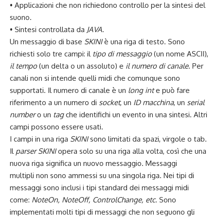
• Applicazioni che non richiedono controllo per la sintesi del
suono.
• Sintesi controllata da
JAVA
.
Un messaggio di base
SKINI
è una riga di testo. Sono
richiesti solo tre campi: il
tipo di messaggio
(un nome ASCII),
il tempo
(un delta o un assoluto) e
il numero di canale
. Per
canali non si intende quelli midi che comunque sono
supportati. Il numero di canale è un
long int
e può fare
riferimento a un numero di
socket
, un
ID macchina
, un
serial
number
o un
tag
che identifichi un evento in una sintesi. Altri
campi possono essere usati.
I campi in una riga
SKINI
sono limitati da spazi, virgole o tab.
Il
parser
SKINI
opera solo su una riga alla volta, così che una
nuova riga significa un nuovo messaggio. Messaggi
multipli non sono ammessi su una singola riga. Nei tipi di
messaggi sono inclusi i tipi standard dei messaggi midi
come:
NoteOn, NoteOff, ControlChange, etc
. Sono
implementati molti tipi di messaggi che non seguono gli