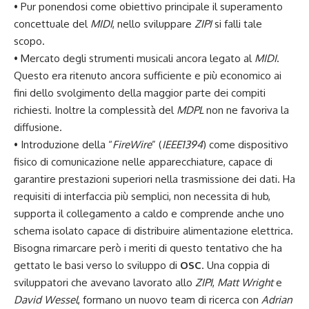
• Pur ponendosi come obiettivo principale il superamento
concettuale del
MIDI
, nello sviluppare
ZIPI
si falli tale
scopo.
• Mercato degli strumenti musicali ancora legato al
MIDI
.
Questo era ritenuto ancora sufficiente e più economico ai
fini dello svolgimento della maggior parte dei compiti
richiesti. Inoltre la complessità del
MDPL
non ne favoriva la
diffusione.
• Introduzione della “
FireWire
” (
IEEE1394
) come dispositivo
fisico di comunicazione nelle apparecchiature, capace di
garantire prestazioni superiori nella trasmissione dei dati. Ha
requisiti di interfaccia più semplici, non necessita di hub,
supporta il collegamento a caldo e comprende anche uno
schema isolato capace di distribuire alimentazione elettrica.
Bisogna rimarcare però i meriti di questo tentativo che ha
gettato le basi verso lo sviluppo di
OSC
. Una coppia di
sviluppatori che avevano lavorato allo
ZIPI
,
Matt Wright
e
David Wessel
, formano un nuovo team di ricerca con
Adrian