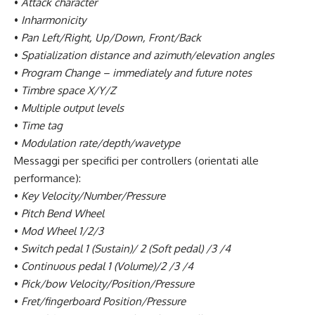
•
Attack character
•
Inharmonicity
•
Pan Left/Right, Up/Down, Front/Back
•
Spatialization distance and azimuth/elevation angles
•
Program Change – immediately and future notes
•
Timbre space X/Y/Z
•
Multiple output levels
•
Time tag
•
Modulation rate/depth/wavetype
Messaggi per specifici per controllers (orientati alle
performance):
•
Key Velocity/Number/Pressure
•
Pitch Bend Wheel
•
Mod Wheel 1/2/3
•
Switch pedal 1 (Sustain)/ 2 (Soft pedal) /3 /4
•
Continuous pedal 1 (Volume)/2 /3 /4
•
Pick/bow Velocity/Position/Pressure
•
Fret/fingerboard Position/Pressure