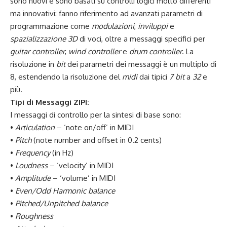
sono nuovi e sono basati su controlli logici molto differenti
ma innovativi: fanno riferimento ad avanzati parametri di
programmazione come
modulazioni
,
inviluppi
e
spazializzazione 3D
di voci, oltre a messaggi specifici per
guitar controller
,
wind controller
e
drum controller
. La
risoluzione in
bit
dei parametri dei messaggi è un multiplo di
8, estendendo la risoluzione del
midi
dai tipici
7 bit
a
32
e
più.
Tipi di Messaggi ZIPI:
I messaggi di controllo per la sintesi di base sono:
•
Articulation
– ‘note on/off’ in MIDI
•
Pitch
(note number and offset in 0.2 cents)
•
Frequency
(in Hz)
•
Loudness
– ‘velocity’ in MIDI
•
Amplitude
– ‘volume’ in MIDI
•
Even/Odd Harmonic balance
•
Pitched/Unpitched balance
•
Roughness