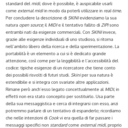
standard del
midi
, dove è possibile, è auspicabile usarli
come
external midi
in modo da poterli utilizzare in
real-time
.
Per concludere la descrizione di
SKINI
evidenziamo la sua
natura
open source
; il
MIDI
e il tentativo fallito di
ZIPI
sono
entrambi nati da esigenze commerciali. Con
SKINI
invece,
grazie alle esigenze individuali di uno studioso, si ritorna
nell’ambito libero della ricerca e della sperimentazione. La
portabilità è un elemento a cui si è dedicato grande
attenzione, così come per la leggibilità e l’accessibilità del
codice: tipiche esigenze di un ricercatore che tiene conto
dei possibili risvolti di futuri studi.
Skini
per sua natura è
estendibile e si integra con svariate altre applicazioni.
Rimane però anch’esso legato concettualmente al
MIDI
, in
effetti non era stato concepito per sostituirlo. Usa parte
della sua messaggistica e cerca di integrarsi con esso, anzi
potremmo parlare di un tentativo di espanderlo; ricordiamo
che nelle intenzioni di
Cook
vi era quella di far passare i
messaggi specifici non
standard
come
external midi
, proprio