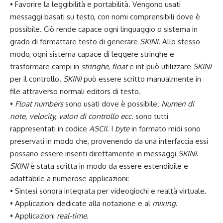
• Favorire la leggibilità e portabilità. Vengono usati
messaggi basati su testo, con nomi comprensibili dove è
possibile. Ciò rende capace ogni linguaggio o sistema in
grado di formattare testo di generare
SKINI
. Allo stesso
modo, ogni sistema capace di leggere stringhe e
trasformare campi in
stringhe
,
float
e int può utilizzare
SKINI
per il controllo.
SKINI
può essere scritto manualmente in
file attraverso normali editors di testo.
•
Float numbers
sono usati dove è possibile.
Numeri di
note, velocity, valori di controllo ecc
. sono tutti
rappresentati in codice
ASCII
. I
byte
in formato midi sono
preservati in modo che, provenendo da una interfaccia essi
possano essere inseriti direttamente in messaggi
SKINI
.
SKINI
è stata scritta in modo da essere estendibile e
adattabile a numerose applicazioni:
• Sintesi sonora integrata per videogiochi e realtà virtuale.
• Applicazioni dedicate alla notazione e al
mixing
.
• Applicazioni
real-time
.