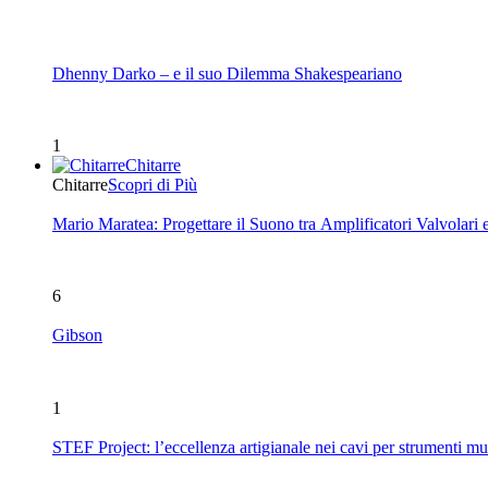
Dhenny Darko – e il suo Dilemma Shakespeariano
1
Chitarre
Chitarre
Scopri di Più
Mario Maratea: Progettare il Suono tra Amplificatori Valvolari 
6
Gibson
1
STEF Project: l’eccellenza artigianale nei cavi per strumenti mu