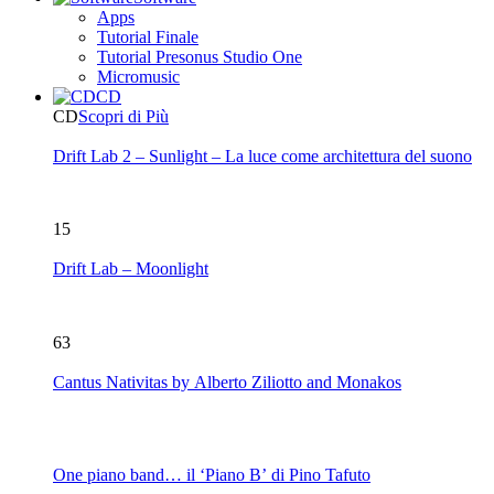
Apps
Tutorial Finale
Tutorial Presonus Studio One
Micromusic
CD
CD
Scopri di Più
Drift Lab 2 – Sunlight – La luce come architettura del suono
15
Drift Lab – Moonlight
63
Cantus Nativitas by Alberto Ziliotto and Monakos
One piano band… il ‘Piano B’ di Pino Tafuto