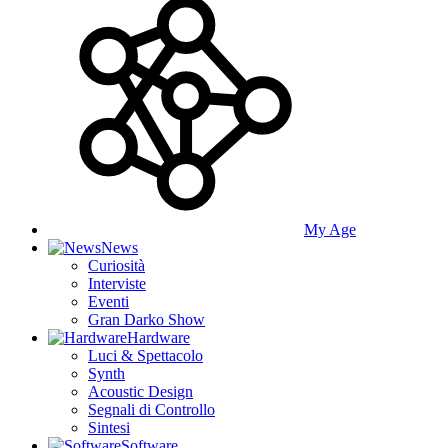
My Age
News
Curiosità
Interviste
Eventi
Gran Darko Show
Hardware
Luci & Spettacolo
Synth
Acoustic Design
Segnali di Controllo
Sintesi
Software