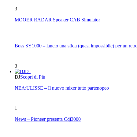
3
MOOER RADAR Speaker CAB Simulator
Boss SY1000 – lancio una sfida (quasi impossibile) per un retro
3
DJ
DJ
Scopri di Più
NEA:ULISSE – Il nuovo mixer tutto partenopeo
1
News – Pioneer presenta Cdj3000