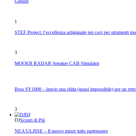
Gibson
1
STEF Project: l’eccellenza artigianale nei cavi per strumenti mu
3
MOOER RADAR Speaker CAB Simulator
Boss SY1000 – lancio una sfida (quasi impossibile) per un retro
3
DJ
DJ
Scopri di Più
NEA:ULISSE – Il nuovo mixer tutto partenopeo