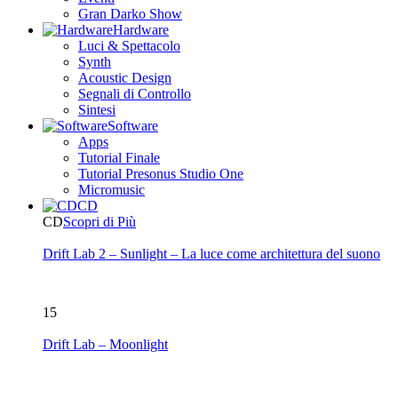
Gran Darko Show
Hardware
Luci & Spettacolo
Synth
Acoustic Design
Segnali di Controllo
Sintesi
Software
Apps
Tutorial Finale
Tutorial Presonus Studio One
Micromusic
CD
CD
Scopri di Più
Drift Lab 2 – Sunlight – La luce come architettura del suono
15
Drift Lab – Moonlight