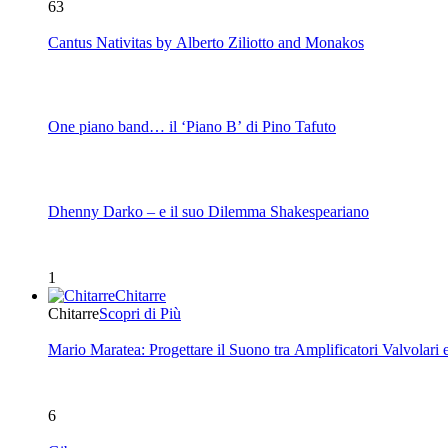
63
Cantus Nativitas by Alberto Ziliotto and Monakos
One piano band… il ‘Piano B’ di Pino Tafuto
Dhenny Darko – e il suo Dilemma Shakespeariano
1
Chitarre
Chitarre
Scopri di Più
Mario Maratea: Progettare il Suono tra Amplificatori Valvolari 
6