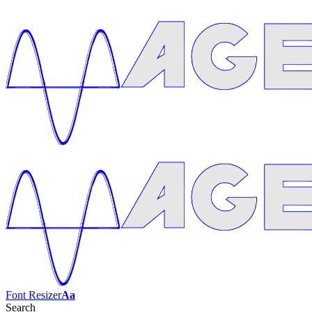
Font Resizer
Aa
Search