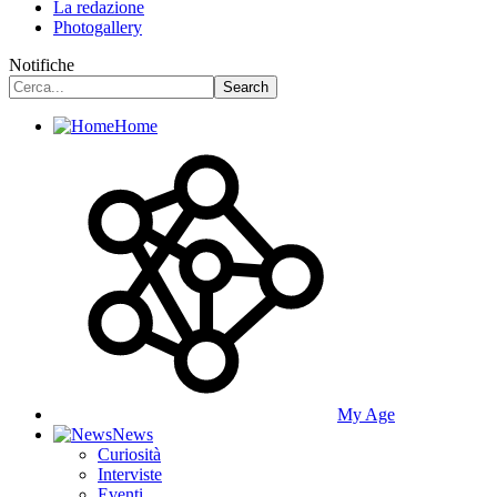
La redazione
Photogallery
Notifiche
Home
My Age
News
Curiosità
Interviste
Eventi