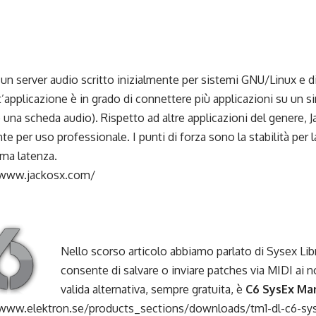
 un server audio scritto inizialmente per sistemi GNU/Linux e d
applicazione è in grado di connettere più applicazioni su un 
una scheda audio). Rispetto ad altre applicazioni del genere, J
te per uso professionale. I punti di forza sono la stabilità per 
ima latenza.
/www.jackosx.com/
Nello scorso articolo abbiamo parlato di Sysex Libra
consente di salvare o inviare patches via MIDI ai no
valida alternativa, sempre gratuita, è
C6 SysEx M
//www.elektron.se/products_sections/downloads/tm1-dl-c6-s