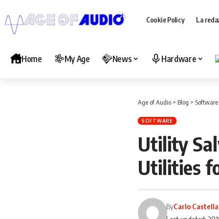
Cookie Policy
La reda
Home
My Age
News
Hardware
Age of Audio
>
Blog
>
Software
SOFTWARE
Utility Sa
Utilities 
By
Carlo Castell