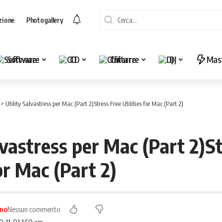
zione
Photogallery
Software
CD
Chitarre
DJ
Mas
>
Utility Salvastress per Mac (Part 2)
Stress Free Utilities for Mac (Part 2)
lvastress per Mac (Part 2)
St
for Mac (Part 2)
ano
Nessun commento