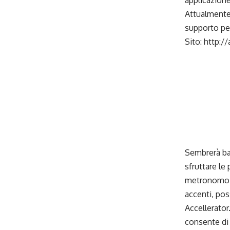
applicazione
Attualmente 
supporto per
Sito:
http://
_
_
_
_
_
_
Sembrerà ba
sfruttare le
metronomo gr
accenti, pos
Accellerator
consente di 