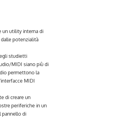
 un utility interna di
alle potenzialità
gli studietti
audio/MIDI siano più di
udio permettono la
/interfacce MIDI
te di creare un
stre periferiche in un
 pannello di