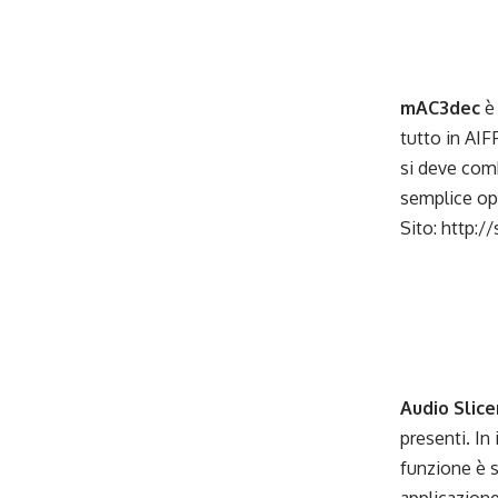
_
_
mAC3dec
è 
tutto in AI
si deve comb
semplice op
Sito:
http:/
_
_
_
_
Audio Slice
presenti. In
funzione è 