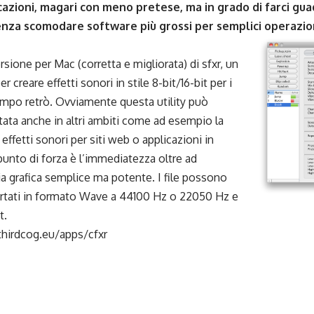
cazioni, magari con meno pretese, ma in grado di farci g
enza scomodare software più grossi per semplici operazion
ersione per Mac (corretta e migliorata) di sfxr, un
per creare effetti sonori in stile 8-bit/16-bit per i
ampo retrò. Ovviamente questa utility può
tata anche in altri ambiti come ad esempio la
 effetti sonori per siti web o applicazioni in
 punto di forza è l’immediatezza oltre ad
ia grafica semplice ma potente. I file possono
rtati in formato Wave a 44100 Hz o 22050 Hz e
t.
thirdcog.eu/apps/cfxr