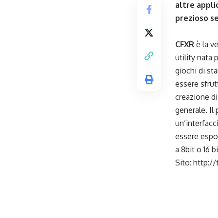
altre appli
prezioso s
CFXR
è la v
utility nata 
giochi di st
essere sfrut
creazione di
generale. Il
un’interfacc
essere espo
a 8bit o 16 bi
Sito:
http://
_
_
_
_