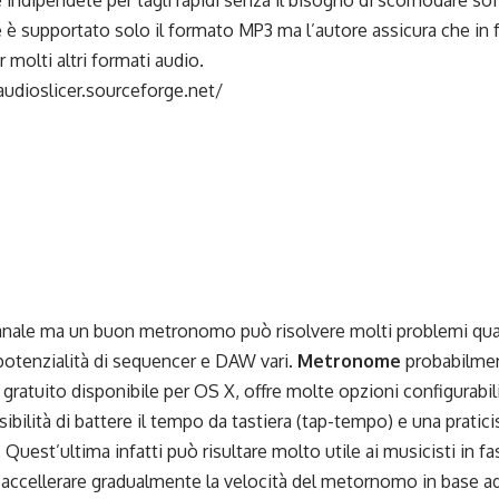
 indipendete per tagli rapidi senza il bisogno di scomodare sof
è supportato solo il formato MP3 ma l’autore assicura che in fu
 molti altri formati audio.
audioslicer.sourceforge.net/
nale ma un buon metronomo può risolvere molti problemi qua
 potenzialità di sequencer e DAW vari.
Metronome
probabilment
atuito disponibile per OS X, offre molte opzioni configurabil
sibilità di battere il tempo da tastiera (tap-tempo) e una prati
. Quest’ultima infatti può risultare molto utile ai musicisti in f
accellerare gradualmente la velocità del metornomo in base ad