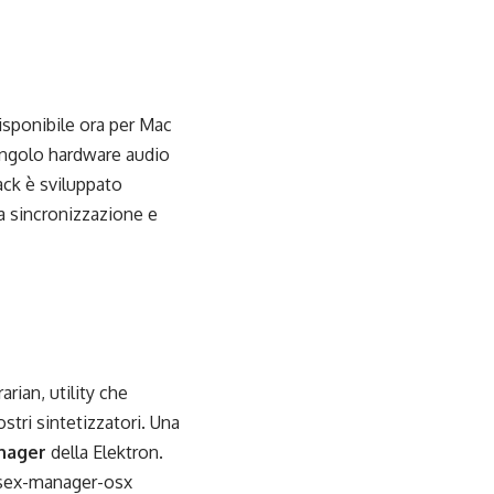
isponibile ora per Mac
singolo hardware audio
ack è sviluppato
la sincronizzazione e
rian, utility che
stri sintetizzatori. Una
anager
della Elektron.
ysex-manager-osx