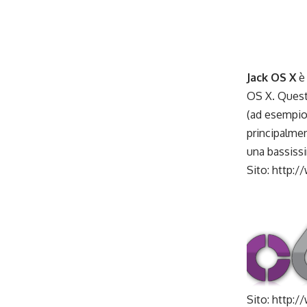
_
_
_
Jack OS X
è
OS X. Quest’
(ad esempio 
principalmen
una bassiss
Sito:
http:/
_
_
Sito: http: