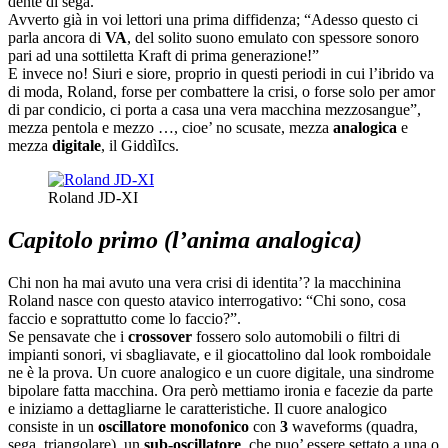
dente di sega.
Avverto già in voi lettori una prima diffidenza; “Adesso questo ci
parla ancora di
VA
, del solito suono emulato con spessore sonoro
pari ad una sottiletta Kraft di prima generazione!”
E invece no! Siuri e siore, proprio in questi periodi in cui l’ibrido va
di moda, Roland, forse per combattere la crisi, o forse solo per amor
di par condicio, ci porta a casa una vera macchina mezzosangue”,
mezza pentola e mezzo …, cioe’ no scusate, mezza
analogica
e
mezza
digitale
, il GiddìIcs.
Roland JD-XI
Capitolo primo (l’anima analogica)
Chi non ha mai avuto una vera crisi di identita’? la macchinina
Roland nasce con questo atavico interrogativo: “Chi sono, cosa
faccio e soprattutto come lo faccio?”.
Se pensavate che i
crossover
fossero solo automobili o filtri di
impianti sonori, vi sbagliavate, e il giocattolino dal look romboidale
ne è la prova. Un cuore analogico e un cuore digitale, una sindrome
bipolare fatta macchina. Ora però mettiamo ironia e facezie da parte
e iniziamo a dettagliarne le caratteristiche. Il cuore analogico
consiste in un
oscillatore monofonico
con
3
waveforms (quadra,
sega, triangolare), un
sub-oscillatore
, che puo’ essere settato a una o