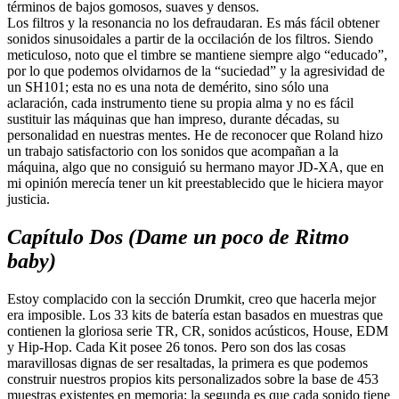
términos de bajos gomosos, suaves y densos.
Los filtros y la resonancia no los defraudaran. Es más fácil obtener
sonidos sinusoidales a partir de la occilación de los filtros. Siendo
meticuloso, noto que el timbre se mantiene siempre algo “educado”,
por lo que podemos olvidarnos de la “suciedad” y la agresividad de
un SH101; esta no es una nota de demérito, sino sólo una
aclaración, cada instrumento tiene su propia alma y no es fácil
sustituir las máquinas que han impreso, durante décadas, su
personalidad en nuestras mentes. He de reconocer que Roland hizo
un trabajo satisfactorio con los sonidos que acompañan a la
máquina, algo que no consiguió su hermano mayor JD-XA, que en
mi opinión merecía tener un kit preestablecido que le hiciera mayor
justicia.
Capítulo Dos (Dame un poco de Ritmo
baby)
Estoy complacido con la sección Drumkit, creo que hacerla mejor
era imposible. Los 33 kits de batería estan basados en muestras que
contienen la gloriosa serie TR, CR, sonidos acústicos, House, EDM
y Hip-Hop. Cada Kit posee 26 tonos. Pero son dos las cosas
maravillosas dignas de ser resaltadas, la primera es que podemos
construir nuestros propios kits personalizados sobre la base de 453
muestras existentes en memoria; la segunda es que cada sonido tiene