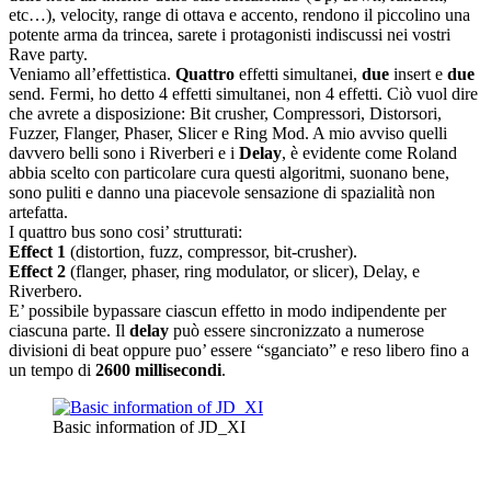
etc…), velocity, range di ottava e accento, rendono il piccolino una
potente arma da trincea, sarete i protagonisti indiscussi nei vostri
Rave party.
Veniamo all’effettistica.
Quattro
effetti simultanei,
due
insert e
due
send. Fermi, ho detto 4 effetti simultanei, non 4 effetti. Ciò vuol dire
che avrete a disposizione: Bit crusher, Compressori, Distorsori,
Fuzzer, Flanger, Phaser, Slicer e Ring Mod. A mio avviso quelli
davvero belli sono i Riverberi e i
Delay
, è evidente come Roland
abbia scelto con particolare cura questi algoritmi, suonano bene,
sono puliti e danno una piacevole sensazione di spazialità non
artefatta.
I quattro bus sono cosi’ strutturati:
Effect 1
(distortion, fuzz, compressor, bit-crusher).
Effect 2
(flanger, phaser, ring modulator, or slicer), Delay, e
Riverbero.
E’ possibile bypassare ciascun effetto in modo indipendente per
ciascuna parte. Il
delay
può essere sincronizzato a numerose
divisioni di beat oppure puo’ essere “sganciato” e reso libero fino a
un tempo di
2600 millisecondi
.
Basic information of JD_XI