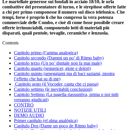
Le martellate generose sui fondali in acciaio 18/10, le urla
combattive del presentatore di turno, e le strepitose offerte fatte
a chi per primo componesse il numero sul disco telefonico. Che
tempi, forse è proprio lì che ho compreso la vera potenza
commerciale delle Combo, e cioè di come fosse possibile creare
offerte irrinunciabili, componendo lotti di materiali più
disparati, quali pentole, tovaglie, ceramiche e lenzuola.
Contents
Capitolo primo (l’anima analogica)
Capitolo secondo (Dammi un po’ di Ritmo baby)
Capitolo terzo (Un po’ digitale non fa mai male)
Capitolo quarto (sequencer, gioie e dolori)
Capitolo quinto (arpeggiami ma di baci saziami, mostra
l’effetto che hai su di me)
Capitolo sesto (il Vocoder, canta che ci passa)
Capitolo settimo (le inevitabili conclusioni)
Capitolo Settimo (La pagella riassuntiva, prima o poi tutti
verranno giudicati)
CONTRO
NOTIZIE UTILI
DEMO AUDIO
Primer capítulo (el alma analógica)
Capítulo Dos (Dame un poco de Ritmo baby)