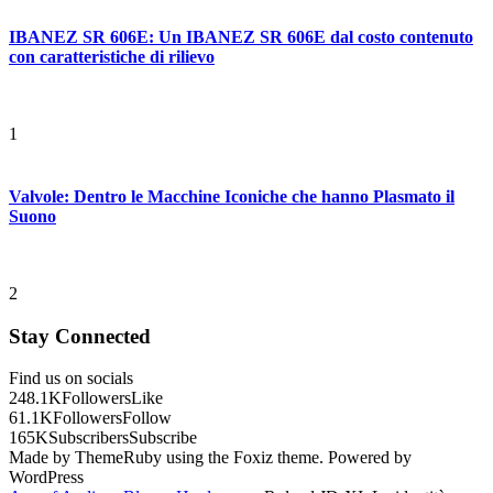
IBANEZ SR 606E: Un IBANEZ SR 606E dal costo contenuto
con caratteristiche di rilievo
1
Valvole: Dentro le Macchine Iconiche che hanno Plasmato il
Suono
2
Stay Connected
Find us on socials
248.1K
Followers
Like
61.1K
Followers
Follow
165K
Subscribers
Subscribe
Made by ThemeRuby using the Foxiz theme. Powered by
WordPress