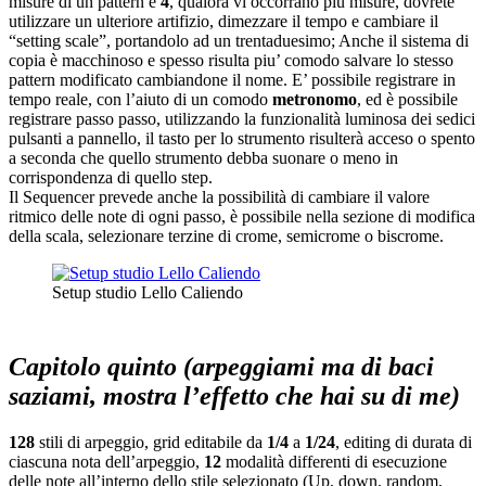
misure di un pattern è
4
, qualora vi occorrano più misure, dovrete
utilizzare un ulteriore artifizio, dimezzare il tempo e cambiare il
“setting scale”, portandolo ad un trentaduesimo; Anche il sistema di
copia è macchinoso e spesso risulta piu’ comodo salvare lo stesso
pattern modificato cambiandone il nome. E’ possibile registrare in
tempo reale, con l’aiuto di un comodo
metronomo
, ed è possibile
registrare passo passo, utilizzando la funzionalità luminosa dei sedici
pulsanti a pannello, il tasto per lo strumento risulterà acceso o spento
a seconda che quello strumento debba suonare o meno in
corrispondenza di quello step.
Il Sequencer prevede anche la possibilità di cambiare il valore
ritmico delle note di ogni passo, è possibile nella sezione di modifica
della scala, selezionare terzine di crome, semicrome o biscrome.
Setup studio Lello Caliendo
Capitolo quinto (arpeggiami ma di baci
saziami, mostra l’effetto che hai su di me)
128
stili di arpeggio, grid editabile da
1/4
a
1/24
, editing di durata di
ciascuna nota dell’arpeggio,
12
modalità differenti di esecuzione
delle note all’interno dello stile selezionato (Up, down, random,