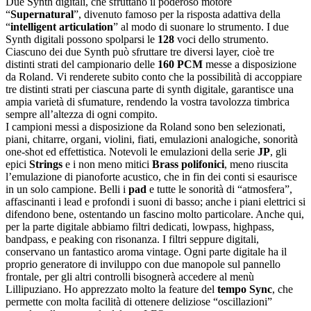
Due Synth digitali, che sfruttano il poderoso motore
“
Supernatural
”, divenuto famoso per la risposta adattiva della
“
intelligent articulation
” al modo di suonare lo strumento. I due
Synth digitali possono spolparsi le
128
voci dello strumento.
Ciascuno dei due Synth può sfruttare tre diversi layer, cioè tre
distinti strati del campionario delle
160 PCM
messe a disposizione
da Roland. Vi renderete subito conto che la possibilità di accoppiare
tre distinti strati per ciascuna parte di synth digitale, garantisce una
ampia varietà di sfumature, rendendo la vostra tavolozza timbrica
sempre all’altezza di ogni compito.
I campioni messi a disposizione da Roland sono ben selezionati,
piani, chitarre, organi, violini, fiati, emulazioni analogiche, sonorità
one-shot ed effettistica. Notevoli le emulazioni della serie
JP
, gli
epici
Strings
e i non meno mitici
Brass polifonici
, meno riuscita
l’emulazione di pianoforte acustico, che in fin dei conti si esaurisce
in un solo campione. Belli i
pad
e tutte le sonorità di “atmosfera”,
affascinanti i lead e profondi i suoni di basso; anche i piani elettrici si
difendono bene, ostentando un fascino molto particolare. Anche qui,
per la parte digitale abbiamo filtri dedicati, lowpass, highpass,
bandpass, e peaking con risonanza. I filtri seppure digitali,
conservano un fantastico aroma vintage. Ogni parte digitale ha il
proprio generatore di inviluppo con due manopole sul pannello
frontale, per gli altri controlli bisognerà accedere al menù
Lillipuziano. Ho apprezzato molto la feature del
tempo Sync
, che
permette con molta facilità di ottenere deliziose “oscillazioni”