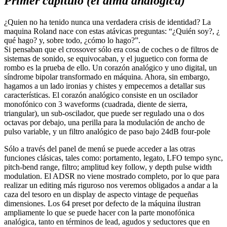
Primer capítulo (el alma analógica)
¿Quien no ha tenido nunca una verdadera crisis de identidad? La
maquina Roland nace con estas atávicas preguntas: “¿Quién soy?, ¿
qué hago? y, sobre todo, ¿cómo lo hago?”.
Si pensaban que el crossover sólo era cosa de coches o de filtros de
sistemas de sonido, se equivocaban, y el juguetico con forma de
rombo es la prueba de ello. Un corazón analógico y uno digital, un
síndrome bipolar transformado en máquina. Ahora, sin embargo,
hagamos a un lado ironias y chistes y empecemos a detallar sus
características. El corazón analógico consiste en un oscilador
monofónico con 3 waveforms (cuadrada, diente de sierra,
triangular), un sub-oscilador, que puede ser regulado una o dos
octavas por debajo, una perilla para la modulación de ancho de
pulso variable, y un filtro analógico de paso bajo 24dB four-pole
Sólo a través del panel de menú se puede acceder a las otras
funciones clásicas, tales como: portamento, legato, LFO tempo sync,
pitch-bend range, filtro; amplitud key follow, y depth pulse width
modulation. El ADSR no viene mostrado completo, por lo que para
realizar un editing más riguroso nos veremos obligados a andar a la
caza del tesoro en un display de aspecto vintage de pequeñas
dimensiones. Los 64 preset por defecto de la máquina ilustran
ampliamente lo que se puede hacer con la parte monofónica
analógica, tanto en términos de lead, agudos y seductores que en