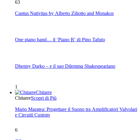
63
Cantus Nativitas by Alberto Ziliotto and Monakos
One piano band… il ‘Piano B’ di Pino Tafuto
Dhenny Darko – e il suo Dilemma Shakespeariano
1
Chitarre
Chitarre
Scopri di Più
Mario Maratea: Progettare il Suono tra Amplificatori Valvolari
e Circuiti Custom
6