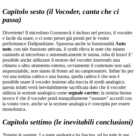
Capitolo sesto (il Vocoder, canta che ci
passa)
Divertente! Il microfono Gooseneck è incluso nel prezzo, il vocoder
e facile da usare, e ci sono preset già pronti per le vostre
performance Daftpunkiane. Spassosa anche la funzionalità
Auto
note
, con tale funzione attivata, il synth rileva le note che stiamo
cantando al microfono e automaticamente le suona, roba di lusso! E’
possibile anche utilizzare il motore del vocoder inserendo una
chitarra o altro strumento esterno, ovviamente il contenuto non sarà
sequenziabile, non siamo di fronte ad un campionatore. Infine ho per
voi una notizia cattiva e una buona, quella cattiva è che non è
possibile usare il vocoder insieme alla traccia di synth analogico,
questa infatti verrà inevitabilmente sacrificata dato che il vocoder
utilizza la sezione analogica come
segnale carrier
; la notizia buona
invece è che il vocoder potrà tranquillamente “suonare” accordi con
la vostra voce, anche se la sezione analogica è concepita per essere
monofonica.
Capitolo settimo (le inevitabili conclusioni)
Tiriamo le somme. La parte analogica ha fascino, ed ha tutte le sue