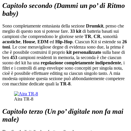
Capitolo secondo (Dammi un po’ di Ritmo
baby)
Sono completamente entusiasta della sezione
Drumkit
, penso che
meglio di questo non si potesse fare.
33 kit
di batteria basati sui
campioni che comprendono le gloriose serie
TR
,
CR
, sonorità
acustiche
,
House
,
EDM
ed
Hip-Hop
. Ciascun Kit si estende su
26
toni
. Le cose meravigliose degne di evidenza sono due, la prima è
che è possibile costruirsi il proprio
kit personalizzato
sulla base di
ben
453
campioni residenti in memoria, la seconda è che ciascun
suono del kit ha una
regolazione completamente indipendente
, i
filtri e i controlli di amp envelope sono concepiti per singola nota,
cioè è possibile effettuare editing su ciascun singolo tasto. A mia
modesta opinione questa sezione può abbondantemente competere
con macchine dedicate quali la
TR-8
.
Aira TR-8
Capitolo terzo (Un po’ digitale non fa mai
male)