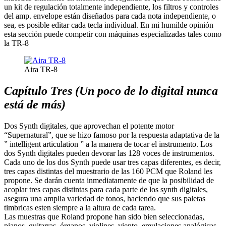
un kit de regulación totalmente independiente, los filtros y controles
del amp. envelope están diseñados para cada nota independiente, o
sea, es posible editar cada tecla individual. En mi humilde opinión
esta sección puede competir con máquinas especializadas tales como
la TR-8
Aira TR-8
Capítulo Tres (Un poco de lo digital nunca
está de más)
Dos Synth digitales, que aprovechan el potente motor
“Supernatural”, que se hizo famoso por la respuesta adaptativa de la
” intelligent articulation ” a la manera de tocar el instrumento. Los
dos Synth digitales pueden devorar las 128 voces de instrumentos.
Cada uno de los dos Synth puede usar tres capas diferentes, es decir,
tres capas distintas del muestrario de las 160 PCM que Roland les
propone. Se darán cuenta inmediatamente de que la posibilidad de
acoplar tres capas distintas para cada parte de los synth digitales,
asegura una amplia variedad de tonos, haciendo que sus paletas
timbricas esten siempre a la altura de cada tarea.
Las muestras que Roland propone han sido bien seleccionadas,
pianos, guitarras, órganos, violines, viento, emulaciones analógicas,