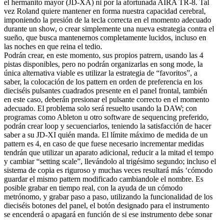
el hermanito mayor (JD-XA) ni por la afortunada AIRA TR-8. Tal
vez Roland quiere mantener en forma nuestra capacidad cerebral,
imponiendo la presión de la tecla correcta en el momento adecuado
durante un show, o crear simplemente una nueva estrategia contra el
sueño, que busca mantenernos completamente lucidos, incluso en
las noches en que reina el tedio.
Podrán crear, en este momento, sus propios patrern, usando las 4
pistas disponibles, pero no podrán organizarlas en song mode, la
única alternativa viable es utilizar la estrategia de “favoritos”, a
saber, la colocación de los pattern en orden de preferencia en los
dieciséis pulsantes cuadrados presente en el panel frontal, también
en este caso, deberán presionar el pulsante correcto en el momento
adecuado. El problema solo será resuelto usando la DAW; con
programas como Ableton u otro software de sequencing preferido,
podrán crear loop y secuenciarlos, teniendo la satisfacción de hacer
saber a su JD-XI quién manda. El límite máximo de medida de un
pattern es 4, en caso de que fuese necesario incrementar medidas
tendrán que utilizar un aparato adicional, reducir a la mitad el tempo
y cambiar “setting scale”, llevándolo al trigésimo segundo; incluso el
sistema de copia es riguroso y muchas veces resultará más ‘cómodo
guardar el mismo pattern modificado cambiandole el nombre. Es
posible grabar en tiempo real, con la ayuda de un cómodo
metrónomo, y grabar paso a paso, utilizando la funcionalidad de los
dieciséis botones del panel, el botón designado para el instrumento
se encenderá o apagará en función de si ese instrumento debe sonar