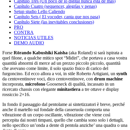
Capítulo Tres (Un poco de lo digital nunca está de más)
Capítulo Cuatro (sequencer, alegrías y penas)
Setup studio Lello Caliendo
Capítulo Seis ( El vocoder, canta que nos pasa)
Capítulo Siete (las inevitables conclusiones)
PRO
CONTRA
NOTICIAS UTILES
DEMO AUDIO
Forse
Rōrando Kabushiki Kaisha
(aka Roland) si sarà ispirata a
quel filone, a qualche mitico spot “Midiri”, che portava a casa vostra
quantità abnormi di merce ad un prezzo piccolo piccolo, quantità
che avevano come limite, il solo spazio fisico di carico del
furgoncino. Ed ecco allora a voi, in stile Roberto Artigiani, un
synth
da centoventinove voci, dico centoventinove, con
drum machine
incorporata,
microfono
Gooseneck di qualità, incassato in un
ricercato chassis con elegante
minitastiera
a tre ottave e display
rossiccio 2×16.
In fondo il passaggio dal pentolame ai sintetizzatori è breve, perché
anche il martello sul fondale della casseruola comporta una
vibrazione di un corpo oscillante, vibrazione che viene così
percepita dai nostri timpani, quello che cambia sono solo i dettagli,
nello specifico un’onda a dente di pentola anziche’ una quadra o una