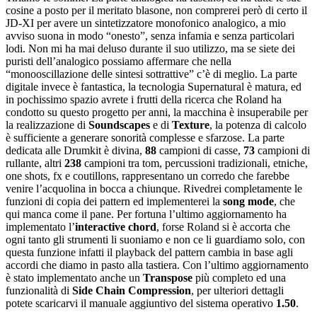
cosine a posto per il meritato blasone, non comprerei però di certo il
JD-XI per avere un sintetizzatore monofonico analogico, a mio
avviso suona in modo “onesto”, senza infamia e senza particolari
lodi. Non mi ha mai deluso durante il suo utilizzo, ma se siete dei
puristi dell’analogico possiamo affermare che nella
“monooscillazione delle sintesi sottrattive” c’è di meglio. La parte
digitale invece è fantastica, la tecnologia Supernatural è matura, ed
in pochissimo spazio avrete i frutti della ricerca che Roland ha
condotto su questo progetto per anni, la macchina è insuperabile per
la realizzazione di
Soundscapes
e di
Texture
, la potenza di calcolo
è sufficiente a generare sonorità complesse e sfarzose. La parte
dedicata alle Drumkit è divina,
88
campioni di casse,
73
campioni di
rullante, altri
238
campioni tra tom, percussioni tradizionali, etniche,
one shots, fx e coutillons, rappresentano un corredo che farebbe
venire l’acquolina in bocca a chiunque. Rivedrei completamente le
funzioni di copia dei pattern ed implementerei la
song mode
, che
qui manca come il pane. Per fortuna l’ultimo aggiornamento ha
implementato l’
interactive chord
, forse Roland si è accorta che
ogni tanto gli strumenti li suoniamo e non ce li guardiamo solo, con
questa funzione infatti il playback del pattern cambia in base agli
accordi che diamo in pasto alla tastiera. Con l’ultimo aggiornamento
è stato implementato anche un
Transpose
più completo ed una
funzionalità di
Side Chain Compression
, per ulteriori dettagli
potete scaricarvi il manuale aggiuntivo del sistema operativo
1.50
.