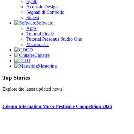
Synth
Acoustic Design
Segnali di Controllo
Sintesi
Software
Apps
Tutorial Finale
Tutorial Presonus Studio One
Micromusic
CD
Chitarre
DJ
Mastering
Top Stories
Explore the latest updated news!
Cilento Internation Music Festival e Competition 2026