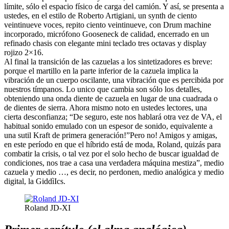
límite, sólo el espacio físico de carga del camión. Y así, se presenta a
ustedes, en el estilo de Roberto Artigiani, un synth de ciento
veintinueve voces, repito ciento veintinueve, con Drum machine
incorporado, micrófono Gooseneck de calidad, encerrado en un
refinado chasis con elegante mini teclado tres octavas y display
rojizo 2×16.
Al final la transición de las cazuelas a los sintetizadores es breve:
porque el martillo en la parte inferior de la cazuela implica la
vibración de un cuerpo oscilante, una vibración que es percibida por
nuestros tímpanos. Lo unico que cambia son sólo los detalles,
obteniendo una onda diente de cazuela en lugar de una cuadrada o
de dientes de sierra. Ahora mismo noto en ustedes lectores, una
cierta desconfianza; “De seguro, este nos hablará otra vez de VA, el
habitual sonido emulado con un espesor de sonido, equivalente a
una sutil Kraft de primera generación!”Pero no! Amigos y amigas,
en este período en que el híbrido está de moda, Roland, quizás para
combatir la crisis, o tal vez por el solo hecho de buscar igualdad de
condiciones, nos trae a casa una verdadera máquina mestiza”, medio
cazuela y medio …, es decir, no perdonen, medio analógica y medio
digital, la GiddìIcs.
Roland JD-XI