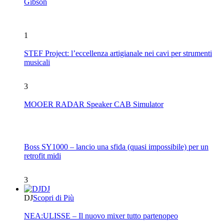
Gibson
1
STEF Project: l’eccellenza artigianale nei cavi per strumenti
musicali
3
MOOER RADAR Speaker CAB Simulator
Boss SY1000 – lancio una sfida (quasi impossibile) per un
retrofit midi
3
DJ
DJ
Scopri di Più
NEA:ULISSE – Il nuovo mixer tutto partenopeo