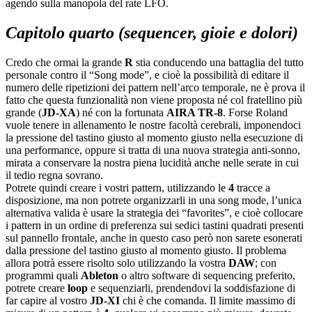
agendo sulla manopola del rate LFO.
Capitolo quarto (sequencer, gioie e dolori)
Credo che ormai la grande
R
stia conducendo una battaglia del tutto
personale contro il “Song mode”, e cioè la possibilità di editare il
numero delle ripetizioni dei pattern nell’arco temporale, ne è prova il
fatto che questa funzionalità non viene proposta né col fratellino più
grande (
JD-XA
) né con la fortunata
AIRA TR-8
. Forse Roland
vuole tenere in allenamento le nostre facoltà cerebrali, imponendoci
la pressione del tastino giusto al momento giusto nella esecuzione di
una performance, oppure si tratta di una nuova strategia anti-sonno,
mirata a conservare la nostra piena lucidità anche nelle serate in cui
il tedio regna sovrano.
Potrete quindi creare i vostri pattern, utilizzando le
4
tracce a
disposizione, ma non potrete organizzarli in una song mode, l’unica
alternativa valida è usare la strategia dei “favorites”, e cioè collocare
i pattern in un ordine di preferenza sui sedici tastini quadrati presenti
sul pannello frontale, anche in questo caso però non sarete esonerati
dalla pressione del tastino giusto al momento giusto. Il problema
allora potrà essere risolto solo utilizzando la vostra
DAW
; con
programmi quali
Ableton
o altro software di sequencing preferito,
potrete creare
loop
e sequenziarli, prendendovi la soddisfazione di
far capire al vostro
JD-XI
chi è che comanda. Il limite massimo di