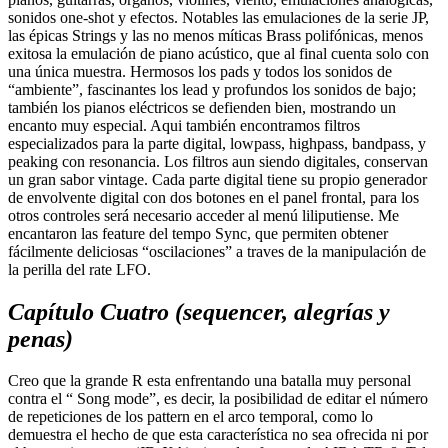
sonidos one-shot y efectos. Notables las emulaciones de la serie JP,
las épicas Strings y las no menos míticas Brass polifónicas, menos
exitosa la emulación de piano acústico, que al final cuenta solo con
una única muestra. Hermosos los pads y todos los sonidos de
“ambiente”, fascinantes los lead y profundos los sonidos de bajo;
también los pianos eléctricos se defienden bien, mostrando un
encanto muy especial. Aqui también encontramos filtros
especializados para la parte digital, lowpass, highpass, bandpass, y
peaking con resonancia. Los filtros aun siendo digitales, conservan
un gran sabor vintage. Cada parte digital tiene su propio generador
de envolvente digital con dos botones en el panel frontal, para los
otros controles será necesario acceder al menú liliputiense. Me
encantaron las feature del tempo Sync, que permiten obtener
fácilmente deliciosas “oscilaciones” a traves de la manipulación de
la perilla del rate LFO.
Capítulo Cuatro (sequencer, alegrías y
penas)
Creo que la grande R esta enfrentando una batalla muy personal
contra el “ Song mode”, es decir, la posibilidad de editar el número
de repeticiones de los pattern en el arco temporal, como lo
demuestra el hecho de que esta característica no sea ofrecida ni por