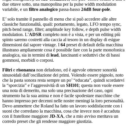
due ottave sotto, una manopolina per la pulse width modulation
variabile, e un
filtro analogico
passa-basso
24dB four-pole
.
E’ solo tramite il pannello di menu che si può accedere alle altre
classiche funzionalità, quali: portamento, legato, LFO tempo sync,
pitch-bend range, filter; amplitude key follow, e depth pulse width
modulation. L’
ADSR
completo non è a vista, e per un editing più
spinto saremo costretti alla caccia al tesoro in un display di esigue
dimensioni dal sapore vintage. I
64
preset di default della macchina
illustrano ampliamente cosa è possibile fare con la parte monofonica
analogica, sia in termini di
lead
, lancinanti e seduttivi che di bassi
gommosi, morbidi o corposi.
Filtri
e
risonanza
non deludono, ed è agevole ottenere sonorità
sinusoidali dall’oscillazione dei primi. Volendo essere pignolo, noto
che la pasta sonora resta sempre un po’ “educata”, quindi scordatevi
la “sporcizia” e l’aggressività di un
SH101
; questa non vuole essere
una nota di demerito, ma solo una precisazione del caso, ogni
strumento ha la sua anima e non è facile spodestare macchine che
hanno impresso per decenni nelle nostre meningi la loro personalità.
Devo ammettere che Roland ha fatto un lavoro soddisfacente con i
suoni che corredano la macchina, cosa che invece non è accaduta
con il fratellone maggiore
JD-XA
, che a mio avviso meritava un
corredo preset che gli rendesse maggiore giustizia.