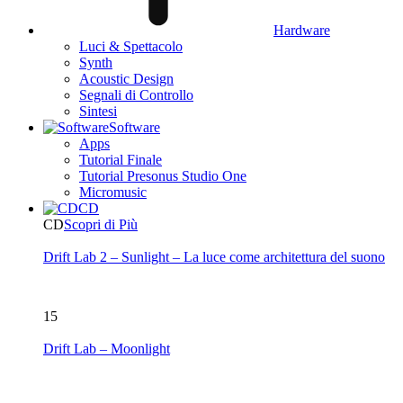
Hardware
Luci & Spettacolo
Synth
Acoustic Design
Segnali di Controllo
Sintesi
Software
Apps
Tutorial Finale
Tutorial Presonus Studio One
Micromusic
CD
CD
Scopri di Più
Drift Lab 2 – Sunlight – La luce come architettura del suono
15
Drift Lab – Moonlight