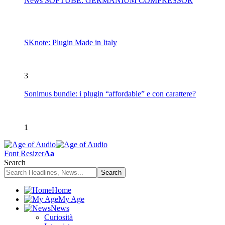
News SOFTUBE: GERMANIUM COMPRESSOR
SKnote: Plugin Made in Italy
3
Sonimus bundle: i plugin “affordable” e con carattere?
1
Font Resizer
Aa
Search
Home
My Age
News
Curiosità