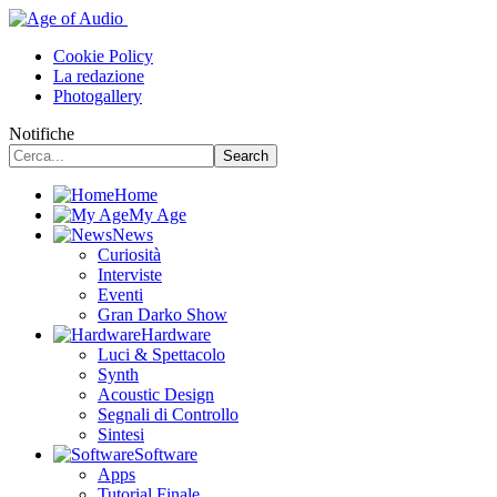
Cookie Policy
La redazione
Photogallery
Notifiche
Home
My Age
News
Curiosità
Interviste
Eventi
Gran Darko Show
Hardware
Luci & Spettacolo
Synth
Acoustic Design
Segnali di Controllo
Sintesi
Software
Apps
Tutorial Finale