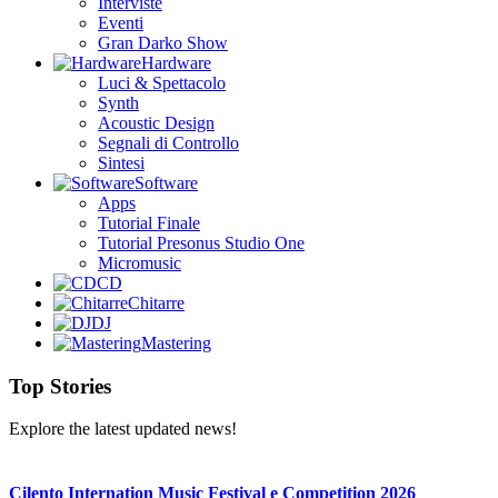
Interviste
Eventi
Gran Darko Show
Hardware
Luci & Spettacolo
Synth
Acoustic Design
Segnali di Controllo
Sintesi
Software
Apps
Tutorial Finale
Tutorial Presonus Studio One
Micromusic
CD
Chitarre
DJ
Mastering
Top Stories
Explore the latest updated news!
Cilento Internation Music Festival e Competition 2026