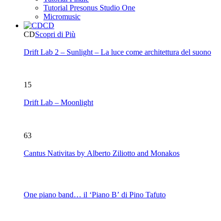
Tutorial Presonus Studio One
Micromusic
CD
CD
Scopri di Più
Drift Lab 2 – Sunlight – La luce come architettura del suono
15
Drift Lab – Moonlight
63
Cantus Nativitas by Alberto Ziliotto and Monakos
One piano band… il ‘Piano B’ di Pino Tafuto