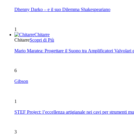
Dhenny Darko – e il suo Dilemma Shakespeariano
1
Chitarre
Chitarre
Scopri di Più
Mario Maratea: Progettare il Suono tra Amplificatori Valvolari 
6
Gibson
1
STEF Project: l’eccellenza artigianale nei cavi per strumenti mu
3