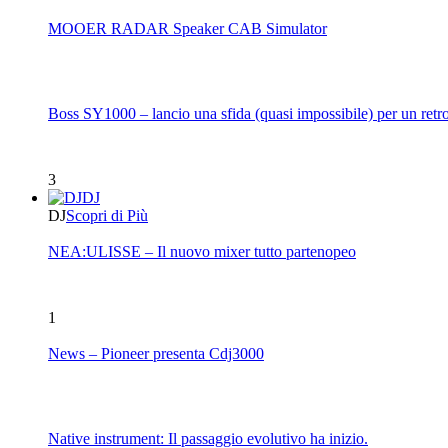
MOOER RADAR Speaker CAB Simulator
Boss SY1000 – lancio una sfida (quasi impossibile) per un retro
3
DJ
DJ
Scopri di Più
NEA:ULISSE – Il nuovo mixer tutto partenopeo
1
News – Pioneer presenta Cdj3000
Native instrument: Il passaggio evolutivo ha inizio.