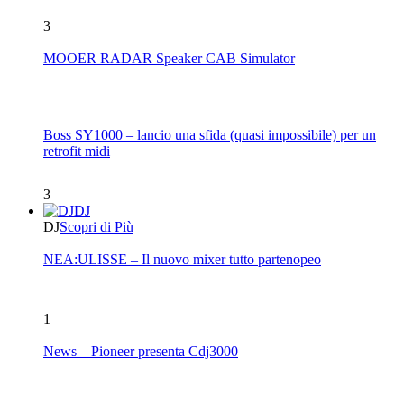
3
MOOER RADAR Speaker CAB Simulator
Boss SY1000 – lancio una sfida (quasi impossibile) per un
retrofit midi
3
DJ
DJ
Scopri di Più
NEA:ULISSE – Il nuovo mixer tutto partenopeo
1
News – Pioneer presenta Cdj3000