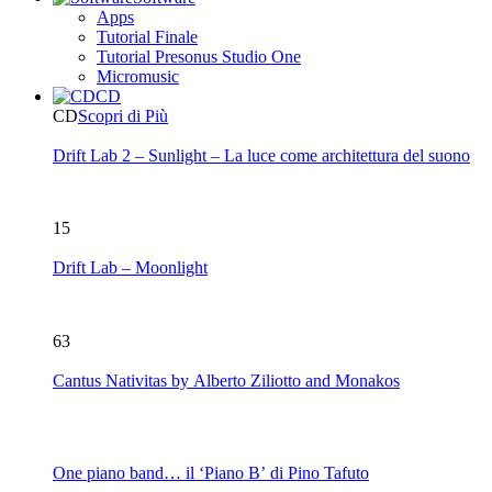
Apps
Tutorial Finale
Tutorial Presonus Studio One
Micromusic
CD
CD
Scopri di Più
Drift Lab 2 – Sunlight – La luce come architettura del suono
15
Drift Lab – Moonlight
63
Cantus Nativitas by Alberto Ziliotto and Monakos
One piano band… il ‘Piano B’ di Pino Tafuto