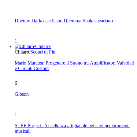
Dhenny Darko – e il suo Dilemma Shakespeariano
1
Chitarre
Chitarre
Scopri di Più
Mario Maratea: Progettare il Suono tra Amplificatori Valvolari
e Circuiti Custom
6
Gibson
1
STEF Project: l’eccellenza artigianale nei cavi per strumenti
musicali