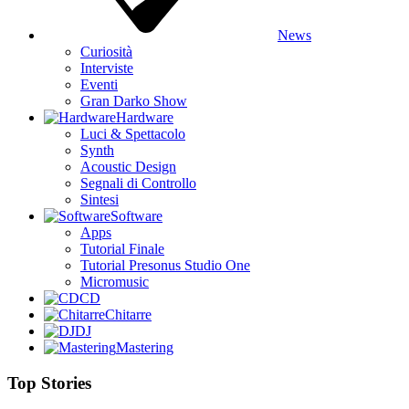
News
Curiosità
Interviste
Eventi
Gran Darko Show
Hardware
Luci & Spettacolo
Synth
Acoustic Design
Segnali di Controllo
Sintesi
Software
Apps
Tutorial Finale
Tutorial Presonus Studio One
Micromusic
CD
Chitarre
DJ
Mastering
Top Stories