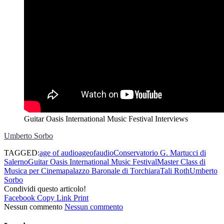
Guitar Oasis International Music Festival Interviews
Umberto Sorbo
TAGGED:
age of audio
ageofaudio
Conservatorio G. Martucci di
Salerno
Guitar Oasis International Music Festival
Master Class di
Musica per Cinema
palazzo Baronale di Torchiara
Tali Roth
Umberto
Sorbo
Condividi questo articolo!
Facebook
Copy Link
Print
Nessun commento
Nessun commento