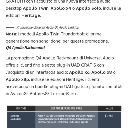
GRATUITI con l’acquisto di una nuova interfaccia audio
desktop
Apollo Twin
,
Apollo x4
o
Apollo Solo
, incluse le
edizioni
Heritage
.
Promozione Universal Audio Q4 Apollo Desktop
Nota
: i modelli Apollo Twin Thunderbolt di prima
generazione non sono idonei per questa promozione.
Q4 Apollo Rackmount
La promozione Q4 Apollo Rackmoun
t
di Universal Audio
offre ai clienti fino a sette plug-in UAD GRATIS con
l’acquisto di un’interfaccia audio:
Apollo x6
,
Apollo x8
o
Apollo x8p
, incluse le edizioni Heritage. I clienti
riceveranno un bundle plug-in UAD gratuito, fornito con titoli
di Avalon®, Antares®, Lexicon® etc.