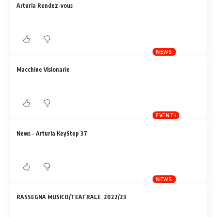
Arturia Rendez-vous
NEWS
Macchine Visionarie
EVENTI
News – Arturia KeyStep 37
NEWS
RASSEGNA MUSICO/TEATRALE 2022/23