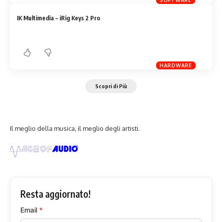
SOFTWARE
IK Multimedia – iRig Keys 2 Pro
HARDWARE
Scopri di Più
Il meglio della musica, il meglio degli artisti.
Resta aggiornato!
Email
*