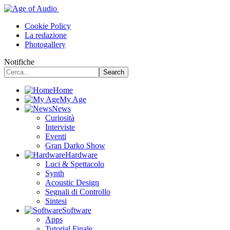
Cookie Policy
La redazione
Photogallery
Notifiche
Home
My Age
News
Curiosità
Interviste
Eventi
Gran Darko Show
Hardware
Luci & Spettacolo
Synth
Acoustic Design
Segnali di Controllo
Sintesi
Software
Apps
Tutorial Finale