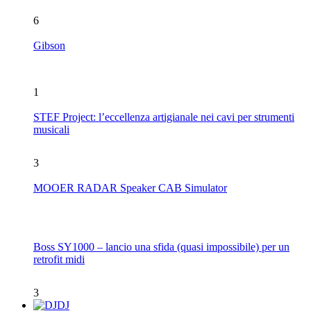
6
Gibson
1
STEF Project: l’eccellenza artigianale nei cavi per strumenti
musicali
3
MOOER RADAR Speaker CAB Simulator
Boss SY1000 – lancio una sfida (quasi impossibile) per un
retrofit midi
3
DJ