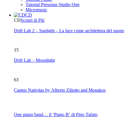
Tutorial Presonus Studio One
Micromusic
CD
CD
Scopri di Più
Drift Lab 2 – Sunlight – La luce come architettura del suono
15
Drift Lab – Moonlight
63
Cantus Nativitas by Alberto Ziliotto and Monakos
One piano band… il ‘Piano B’ di Pino Tafuto