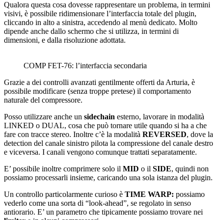
Qualora questa cosa dovesse rappresentare un problema, in termini
visivi, è possibile ridimensionare l’interfaccia totale del plugin,
cliccando in alto a sinistra, accedendo al menù dedicato. Molto
dipende anche dallo schermo che si utilizza, in termini di
dimensioni, e dalla risoluzione adottata.
COMP FET-76: l’interfaccia secondaria
Grazie a dei controlli avanzati gentilmente offerti da Arturia, è
possibile modificare (senza troppe pretese) il comportamento
naturale del compressore.
Posso utilizzare anche un
sidechain
esterno, lavorare in modalità
LINKED o DUAL, cosa che può tornare utile quando si ha a che
fare con tracce stereo. Inoltre c’è la modalità
REVERSED
, dove la
detection del canale sinistro pilota la compressione del canale destro
e viceversa. I canali vengono comunque trattati separatamente.
E’ possibile inoltre comprimere solo il
MID
o il
SIDE
, quindi non
possiamo processarli insieme, caricando una sola istanza del plugin.
Un controllo particolarmente curioso è
TIME WARP:
possiamo
vederlo come una sorta di “look-ahead”, se regolato in senso
antiorario. E’ un parametro che tipicamente possiamo trovare nei