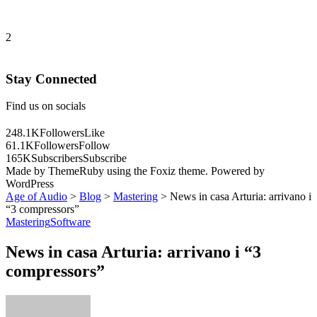
2
Stay Connected
Find us on socials
248.1K
Followers
Like
61.1K
Followers
Follow
165K
Subscribers
Subscribe
Made by ThemeRuby using the Foxiz theme. Powered by
WordPress
Age of Audio
>
Blog
>
Mastering
>
News in casa Arturia: arrivano i
“3 compressors”
Mastering
Software
News in casa Arturia: arrivano i “3
compressors”