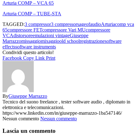
Arturia COMP – VCA 65
Arturia COMP – TUBE-STA
TAGGED:
3 compressor
3 compressors
ageofaudio
Arturia
comp vca
65
compressore FET
compressore Vari MU
compressore
VCA
distorsore
emulazioni vintage
Giuseppe
Marrazzo
missaggio
mixaggio
old school
registrazione
software
effects
software instruments
Condividi questo articolo!
Facebook
Copy Link
Print
By
Giuseppe Marrazzo
Tecnico del suono freelance , tester software audio , diplomato in
elettronica e telecomunicazioni.
https://www.linkedin.com/in/giuseppe-marrazzo-1ba547146/
Nessun commento
Nessun commento
Lascia un commento