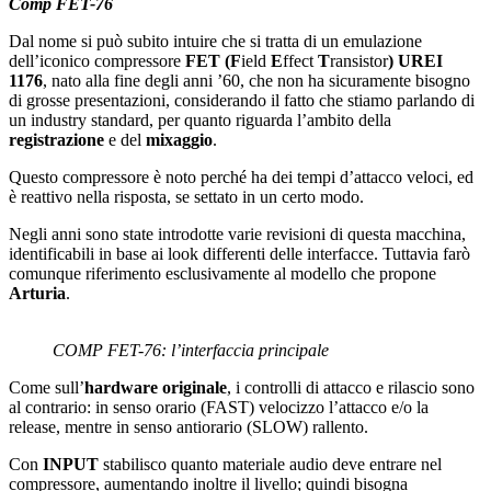
Comp FET-76
Dal nome si può subito intuire che si tratta di un emulazione
dell’iconico compressore
FET (F
ield
E
ffect
T
ransistor
) UREI
1176
, nato alla fine degli anni ’60, che non ha sicuramente bisogno
di grosse presentazioni, considerando il fatto che stiamo parlando di
un industry standard, per quanto riguarda l’ambito della
registrazione
e del
mixaggio
.
Questo compressore è noto perché ha dei tempi d’attacco veloci, ed
è reattivo nella risposta, se settato in un certo modo.
Negli anni sono state introdotte varie revisioni di questa macchina,
identificabili in base ai look differenti delle interfacce. Tuttavia farò
comunque riferimento esclusivamente al modello che propone
Arturia
.
COMP FET-76: l’interfaccia principale
Come sull’
hardware originale
, i controlli di attacco e rilascio sono
al contrario: in senso orario (FAST) velocizzo l’attacco e/o la
release, mentre in senso antiorario (SLOW) rallento.
Con
INPUT
stabilisco quanto materiale audio deve entrare nel
compressore, aumentando inoltre il livello; quindi bisogna