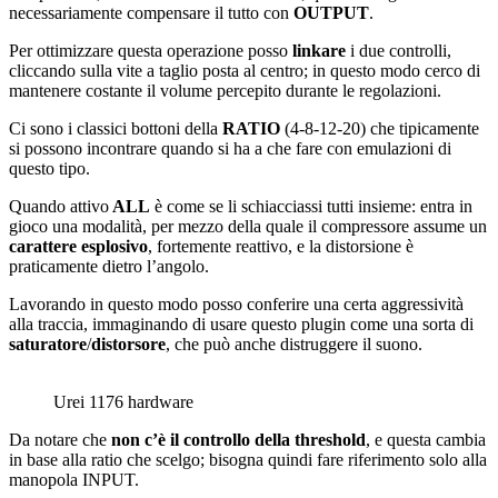
necessariamente compensare il tutto con
OUTPUT
.
Per ottimizzare questa operazione posso
linkare
i due controlli,
cliccando sulla vite a taglio posta al centro; in questo modo cerco di
mantenere costante il volume percepito durante le regolazioni.
Ci sono i classici bottoni della
RATIO
(4-8-12-20) che tipicamente
si possono incontrare quando si ha a che fare con emulazioni di
questo tipo.
Quando attivo
ALL
è come se li schiacciassi tutti insieme: entra in
gioco una modalità, per mezzo della quale il compressore assume un
carattere esplosivo
, fortemente reattivo, e la distorsione è
praticamente dietro l’angolo.
Lavorando in questo modo posso conferire una certa aggressività
alla traccia, immaginando di usare questo plugin come una sorta di
saturatore
/
distorsore
, che può anche distruggere il suono.
Urei 1176 hardware
Da notare che
non c’è il controllo della threshold
, e questa cambia
in base alla ratio che scelgo; bisogna quindi fare riferimento solo alla
manopola INPUT.