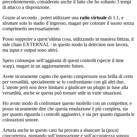
precedentemente, considerato anche il fatto che ho soltanto 3 tempi
di attacco a disposizione.
Grazie al secondo , potrei utilizzare una
ratio virtuale
di 1:1, e
sfruttare solo lo stadio d’ingresso, magari per colorare il suono senza
comprimerlo necessariamente.
Posso sopperire a quest’ultima cosa, utilizzando in maniera fittizia, il
side chain EXTERNAL : in questo modo la detection non lavora,
ma input e output sono attivi.
Spero comunque nell’aggiunta di questi controlli (specie il time
warp), magari in un aggiornamento futuro.
Avete sicuramente capito che questo compressore non brilla di certo
per versatilità, specialmente se lo confrontiamo con gli altri due.
L’utente però non deve limitarsi a giudicare un plugin in base alla
versatilità, anche se questa può tornare utile in varie situazioni.
Ho avuto modo di confrontare questo modello con un competitor, e
posso sicuramente dire che questa emulazione è più completa, sia
per quanto riguarda i controlli aggiuntivi, e sia per quanto riguarda le
colorazioni sonore.
Arturia anche in questo caso ha provato a sbancare la (poca)
concorrenza, puntando sull’innovazione e sull’accuratezza sonora.