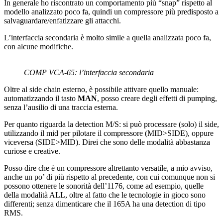
In generale ho riscontrato un comportamento più “snap” rispetto al
modello analizzato poco fa, quindi un compressore più predisposto a
salvaguardare/enfatizzare gli attacchi.
L’interfaccia secondaria è molto simile a quella analizzata poco fa,
con alcune modifiche.
COMP VCA-65: l’interfaccia secondaria
Oltre al side chain esterno, è possibile attivare quello manuale:
automatizzando il tasto
MAN
, posso creare degli effetti di pumping,
senza l’ausilio di una traccia esterna.
Per quanto riguarda la detection M/S: si può processare (solo) il side,
utilizzando il mid per pilotare il compressore (MID>SIDE), oppure
viceversa (SIDE>MID). Direi che sono delle modalità abbastanza
curiose e creative.
Posso dire che è un compressore altrettanto versatile, a mio avviso,
anche un po’ di più rispetto al precedente, con cui comunque non si
possono ottenere le sonorità dell’1176, come ad esempio, quelle
della modalità ALL, oltre al fatto che le tecnologie in gioco sono
differenti; senza dimenticare che il 165A ha una detection di tipo
RMS.