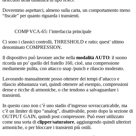
Dovremmo aspettarci, almeno sulla carta, un comportamento meno
“fiscale” per quanto riguarda i transienti.
COMP VCA-65: l’interfaccia principale
Ci sono i classici controlli, THRESHOLD e ratio; quest’ ultimo
denominato COMPRESSION.
Il dispositivo può lavorare anche nella
modalità AUTO
: il suono
ricorda un po’ quello del fratello 160, cioè, una compressione
mediamente pulita, con attacco snap /punch e rilascio moderato.
Lavorando manualmente posso ottenere dei tempi d’attacco e
rilascio abbastanza vari, quindi ottenere ad esempio, compressioni
dense e ricche di armoniche, o che tendono a salvaguardare i
transienti.
In questo caso non c’è uno stadio d’ingresso sovraccaricabile, ma
c’è un limiter di tipo “analog”, disattivabile, posto dopo la sezione di
OUTPUT GAIN, quindi post compressore. Può esser utilizzato
come una sorta di
clipper
/
saturatore
, aggiungendo quindi ulteriori
armoniche, o per bloccare i transienti più ostili.