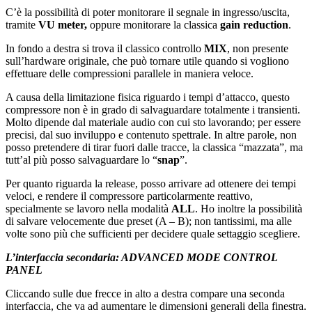
C’è la possibilità di poter monitorare il segnale in ingresso/uscita,
tramite
VU meter,
oppure monitorare la classica
gain reduction
.
In fondo a destra si trova il classico controllo
MIX
, non presente
sull’hardware originale, che può tornare utile quando si vogliono
effettuare delle compressioni parallele in maniera veloce.
A causa della limitazione fisica riguardo i tempi d’attacco, questo
compressore non è in grado di salvaguardare totalmente i transienti.
Molto dipende dal materiale audio con cui sto lavorando; per essere
precisi, dal suo inviluppo e contenuto spettrale. In altre parole, non
posso pretendere di tirar fuori dalle tracce, la classica “mazzata”, ma
tutt’al più posso salvaguardare lo “
snap
”.
Per quanto riguarda la release, posso arrivare ad ottenere dei tempi
veloci, e rendere il compressore particolarmente reattivo,
specialmente se lavoro nella modalità
ALL
. Ho inoltre la possibilità
di salvare velocemente due preset (A – B); non tantissimi, ma alle
volte sono più che sufficienti per decidere quale settaggio scegliere.
L’interfaccia secondaria: ADVANCED MODE CONTROL
PANEL
Cliccando sulle due frecce in alto a destra compare una seconda
interfaccia, che va ad aumentare le dimensioni generali della finestra.