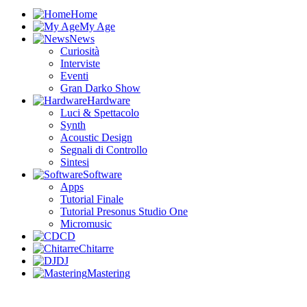
Home
My Age
News
Curiosità
Interviste
Eventi
Gran Darko Show
Hardware
Luci & Spettacolo
Synth
Acoustic Design
Segnali di Controllo
Sintesi
Software
Apps
Tutorial Finale
Tutorial Presonus Studio One
Micromusic
CD
Chitarre
DJ
Mastering