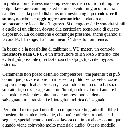
In pratica non c’è nessuna compressione, ma i controlli di input e
output lavorano comunque, ed è qui che entra in gioco un’altra
caratteristica: la possibilità di usare questo plugin per
colorare il
suono,
nonché per
aggiungere armoniche
, andando a
sovraccaricare lo stadio d’ingresso. Si ottengono delle sonorità simili
a quelle di un clipper, dovute alla particolare tecnologia di questo
dispositivo. La colorazione è comunque presente, anche quando si
lavora FULL range. La “non linearità” di certo non manca.
In basso c’è la possibilità di calibrare il
VU meter
, un comodo
indicatore della CPU
, e un interruttore di BYPASS interno, che
evita il più possibile quei fastidiosi click/pop, tipici del bypass
esterno.
Certamente non posso definirlo compressore “trasparente”; si può
comunque provare a fare un intervento pulito, senza velocizzare
troppo i tempi di attack/release, lavorando con una ratio bassa, e
soprattutto, senza esagerare con l’input, onde evitare di andare in
distorsione evidente; quindi una compressione tendente a
salvaguardare i transienti e l’integrità timbrica del segnale.
Per tutto il resto, parliamo di un compressore in grado di inibire i
transienti in maniera evidente, che può conferire armoniche al
segnale, specialmente quando si lavora con input alto o comunque
quando viene coinvolto molto materiale audio. Questo modello