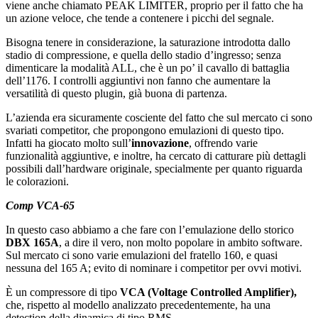
viene anche chiamato PEAK LIMITER, proprio per il fatto che ha
un azione veloce, che tende a contenere i picchi del segnale.
Bisogna tenere in considerazione, la saturazione introdotta dallo
stadio di compressione, e quella dello stadio d’ingresso; senza
dimenticare la modalità ALL, che è un po’ il cavallo di battaglia
dell’1176. I controlli aggiuntivi non fanno che aumentare la
versatilità di questo plugin, già buona di partenza.
L’azienda era sicuramente cosciente del fatto che sul mercato ci sono
svariati competitor, che propongono emulazioni di questo tipo.
Infatti ha giocato molto sull’
innovazione
, offrendo varie
funzionalità aggiuntive, e inoltre, ha cercato di catturare più dettagli
possibili dall’hardware originale, specialmente per quanto riguarda
le colorazioni.
Comp VCA-65
In questo caso abbiamo a che fare con l’emulazione dello storico
DBX 165A
, a dire il vero, non molto popolare in ambito software.
Sul mercato ci sono varie emulazioni del fratello 160, e quasi
nessuna del 165 A; evito di nominare i competitor per ovvi motivi.
È un compressore di tipo
VCA (Voltage Controlled Amplifier),
che, rispetto al modello analizzato precedentemente, ha una
detection della dinamica di tipo RMS.