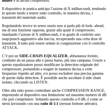
limiter
e in alcuni compressori.
Il dispositivo in pratica anticipa l’azione di X millisecondi, tendendo
in questo modo a tenere sotto controllo, in maniera decisa, i
transienti del materiale audio.
Regolandolo invece in senso orario non si parla più di look- ahead,
ma di una funzione opposta, grazie alla quale il compressore,
ritardando l’azione di X millisecondi, è in grado di conferire uno
snap/punch aggiuntivo alla traccia, recuperando una certa dose di
transienti. Il tutto può essere settato in congiunzione con il controllo
ATTACK.
C’è poi un
SIDE-CHAIN EQUALIZER
, abbastanza fornito,
costituito da un passa alto e passa basso, più una campana. Grazie a
questo equalizzatore posso modificare la detection originale del
compressore, portandolo a reagire in maniera decisa a certe
frequenze rispetto ad altre, e/o posso escludere una precisa gamma
di queste dalla detection. È possibile anche ascoltare il side chain
isolato, cliccando su LISTEN.
Oltre alla ratio posso controllare anche COMPRESSION RANGE,
imponendo al dispositivo una limitazione sul massimo numero di dB
che può comprimere. Settando questo controllo a 0 dB, è come se
stessi lavorando con una
ratio di 1:1
(nessun bottone attivato).