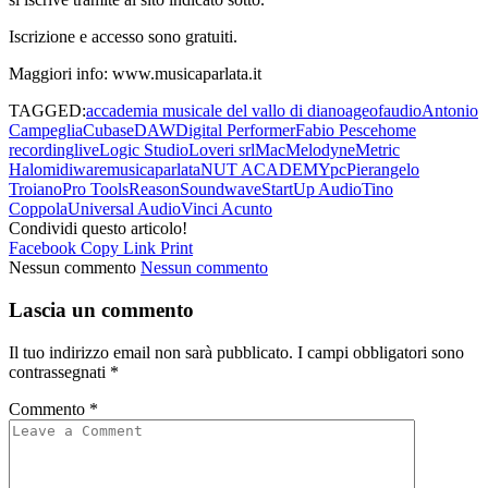
Iscrizione e accesso sono gratuiti.
Maggiori info: www.musicaparlata.it
TAGGED:
accademia musicale del vallo di diano
ageofaudio
Antonio
Campeglia
Cubase
DAW
Digital Performer
Fabio Pesce
home
recording
live
Logic Studio
Loveri srl
Mac
Melodyne
Metric
Halo
midiware
musicaparlata
NUT ACADEMY
pc
Pierangelo
Troiano
Pro Tools
Reason
Soundwave
StartUp Audio
Tino
Coppola
Universal Audio
Vinci Acunto
Condividi questo articolo!
Facebook
Copy Link
Print
Nessun commento
Nessun commento
Lascia un commento
Il tuo indirizzo email non sarà pubblicato.
I campi obbligatori sono
contrassegnati
*
Commento
*