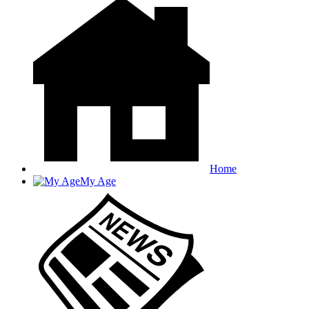
Home
My Age