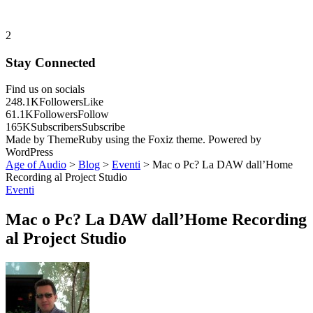
2
Stay Connected
Find us on socials
248.1K
Followers
Like
61.1K
Followers
Follow
165K
Subscribers
Subscribe
Made by ThemeRuby using the Foxiz theme. Powered by
WordPress
Age of Audio
>
Blog
>
Eventi
>
Mac o Pc? La DAW dall’Home
Recording al Project Studio
Eventi
Mac o Pc? La DAW dall’Home Recording
al Project Studio