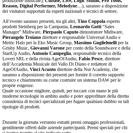
produzione musicale,(
Cubase, Live, Logic Studio, Pro Tools,
Reason, Digital Performer, Melodyne
…), saranno a disposizione
dei visitatori supportati da esperti nazionali e tecnici di settore.
All’evento saranno presenti, tra gli altri,
Tino Coppola
esperto
prodotti Steinberg per la Campania,
Leonardo Gotti
“Sales
Manager” Midiware,
Pierpaolo Caputo
dimostratore Midiware,
Pierangelo Troiano
direttore e responsabile Universal Audio e
Metric Halo per la Eko Music Group,
Massimo Guglielmelli
per la
Grisby Music,
Giovanni Varone
per conto della Soundwave e della
StartUp Audio,
Antonio Campeglia
, responsabile tecnico della
Loveri SRL e della rivista AgeOfAudio,
Fabio Pesce
, direttore
dell’Accademia Musicale del Vallo Di Diano e redattore di
AgeOfAudio,
Vinci Acunto
direttore della Nut Academy, che
saranno a disposizione dei presenti per fornire il corretto supporto
tecnico e chiarimento su come costruire un sistema DAW per le
proprie esigenze.
Quale occasione migliore, quindi, per toccare con mano le più
moderne tecnologie in ambito audio e poter approfittare della diretta
consulenza di tecnici specializzati per fugare qualsiasi dubbio su tali
tipologie di prodotti.
Durante la giornata verranno estratti premi omaggio professionali,
gentilmente offerti dalle aziende partecipanti. Premi speciali per chi
si iscrive tramite al sito indicato sotto.