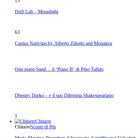
15
Drift Lab – Moonlight
63
Cantus Nativitas by Alberto Ziliotto and Monakos
One piano band… il ‘Piano B’ di Pino Tafuto
Dhenny Darko – e il suo Dilemma Shakespeariano
1
Chitarre
Chitarre
Scopri di Più
Mario Maratea: Progettare il Suono tra Amplificatori Valvolari