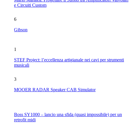
e Circuiti Custom
6
Gibson
1
STEF Project: l’eccellenza artigianale nei cavi per strumenti
musicali
3
MOOER RADAR Speaker CAB Simulator
Boss SY1000 – lancio una sfida (quasi impossibile) per un
retrofit midi