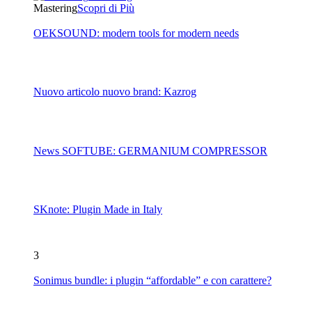
Mastering
Scopri di Più
OEKSOUND: modern tools for modern needs
Nuovo articolo nuovo brand: Kazrog
News SOFTUBE: GERMANIUM COMPRESSOR
SKnote: Plugin Made in Italy
3
Sonimus bundle: i plugin “affordable” e con carattere?