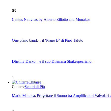
63
Cantus Nativitas by Alberto Ziliotto and Monakos
One piano band… il ‘Piano B’ di Pino Tafuto
Dhenny Darko – e il suo Dilemma Shakespeariano
1
Chitarre
Chitarre
Scopri di Più
Mario Maratea: Progettare il Suono tra Amplificatori Valvolari 