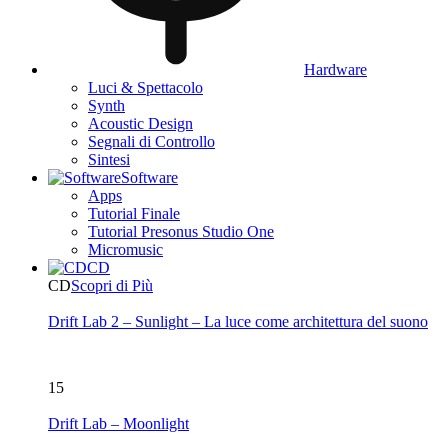
Hardware
Luci & Spettacolo
Synth
Acoustic Design
Segnali di Controllo
Sintesi
Software
Apps
Tutorial Finale
Tutorial Presonus Studio One
Micromusic
CD
CD
Scopri di Più
Drift Lab 2 – Sunlight – La luce come architettura del suono
15
Drift Lab – Moonlight