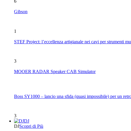
6
Gibson
1
STEF Project: l’eccellenza artigianale nei cavi per strumenti mu
3
MOOER RADAR Speaker CAB Simulator
Boss SY1000 – lancio una sfida (quasi impossibile) per un retro
3
DJ
DJ
Scopri di Più