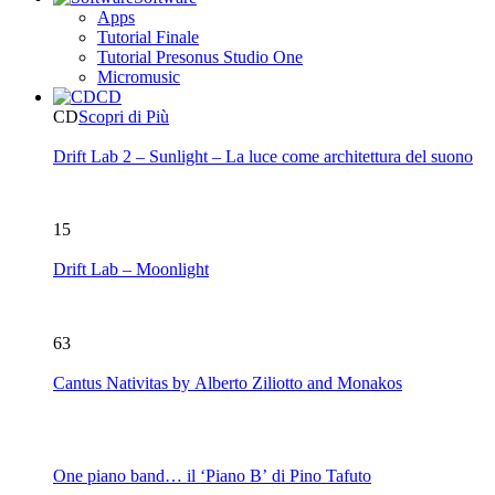
Apps
Tutorial Finale
Tutorial Presonus Studio One
Micromusic
CD
CD
Scopri di Più
Drift Lab 2 – Sunlight – La luce come architettura del suono
15
Drift Lab – Moonlight
63
Cantus Nativitas by Alberto Ziliotto and Monakos
One piano band… il ‘Piano B’ di Pino Tafuto