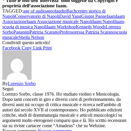
*
Tutte le foto dell’ intervista sono soggette da Copyright e
proprietà dell’associazione Iaam.
TAGGED:
age of audio
ageofaudio
Bach
centro storico di
Napoli
Conservatorio di Napoli
David Yang
Giuppi Paone
Iaam
Iaam
Associazione
Iaam Associazione musicale Napoli
Iaam Napoli
Iaam
scuola di musica Napoli
Iaam Workshop
Kenneth Woods
Lorenzo
Sorbo
Paganini
Patrizia Scarano
Professoressa Patrizia Scarano
scuola
musicale
Sheila Nelson
Condividi questo articolo!
Facebook
Copy Link
Print
By
Lorenzo Sorbo
Segui:
Lorenzo Sorbo, classe 1976. Ho studiato violino e Musicologia.
Dopo tanti concerti in giro e diversi corsi di perfezionamento, da
diversi anni mi occupo di critica musicale e ricerca nell'ambito di
autori dal secolo XVII al contemporaneo. Ho pubblicato edizioni
critiche, studi di drammaturgia musicale e articoli musicologici su
argomenti molto eterogenei comparsi qua e là. Ho scritto recensioni
sia su riviste cartacee come “Amadeus” che su Webzine.
Nessun commento
Nessun commento