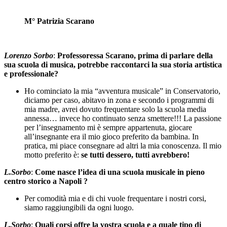
M° Patrizia Scarano
Lorenzo Sorbo
:
Professoressa Scarano, prima di parlare della
sua scuola di musica, potrebbe raccontarci la sua storia artistica
e professionale?
Ho cominciato la mia “avventura musicale” in Conservatorio,
diciamo per caso, abitavo in zona e secondo i programmi di
mia madre, avrei dovuto frequentare solo la scuola media
annessa… invece ho continuato senza smettere!!! La passione
per l’insegnamento mi è sempre appartenuta, giocare
all’insegnante era il mio gioco preferito da bambina. In
pratica, mi piace consegnare ad altri la mia conoscenza. Il mio
motto preferito è:
se tutti dessero, tutti avrebbero!
L.Sorbo
:
Come nasce l’idea di una scuola musicale in pieno
centro storico a Napoli ?
Per comodità mia e di chi vuole frequentare i nostri corsi,
siamo raggiungibili da ogni luogo.
L.Sorbo
:
Quali corsi offre la vostra scuola e a quale tipo di