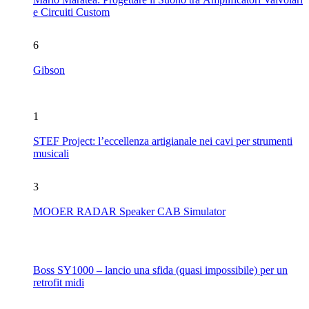
e Circuiti Custom
6
Gibson
1
STEF Project: l’eccellenza artigianale nei cavi per strumenti
musicali
3
MOOER RADAR Speaker CAB Simulator
Boss SY1000 – lancio una sfida (quasi impossibile) per un
retrofit midi