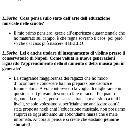
L.Sorbo
:
Cosa pensa sullo stato dell’arte dell’educazione
musicale nelle scuole?
Il mio primo pensiero, grazie all’esperienza quarantennale che
ho maturato sul campo, è che regna sovrano il caos, poi però
so che dal caos può nascere il BELLO!
L.Sorbo
:
Lei è anche titolare di insegnamento di violino presso il
conservatorio di Napoli. Come valuta le nuove generazioni
riguardo l’apprendimento dello strumento o della musica più in
generale?
La stragrande maggioranza dei ragazzi che ho modo
d’incontrare e conoscere ha una preparazione caotica e
frammentaria. A volte intravvedo la voglia di migliorare e in
questo caso i giovani riescono a fare miracoli. Pe quanto
riguarda la musica, penso sia stata trattata malissimo a tutti i
livelli, se solo volessimo superficialmente analizzare com’è
stata proposta negli anni l’educazione musicale, non possiamo
stupirci se oggi abbiamo un’abbondante massa che è male
informata. Ancora si pensa e si crede che esistano
persone
stonate
!!!