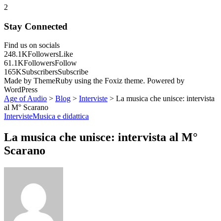
2
Stay Connected
Find us on socials
248.1K
Followers
Like
61.1K
Followers
Follow
165K
Subscribers
Subscribe
Made by ThemeRuby using the Foxiz theme. Powered by
WordPress
Age of Audio
>
Blog
>
Interviste
>
La musica che unisce: intervista
al M° Scarano
Interviste
Musica e didattica
La musica che unisce: intervista al M°
Scarano