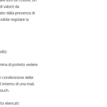
are loro un colore, un
i valori) da
ato dalla presenza di
sibile regolare la
lli);
prima di poterlo vedere
i condivisione delle
l’interno di una mail.
Touch.
to elencati: