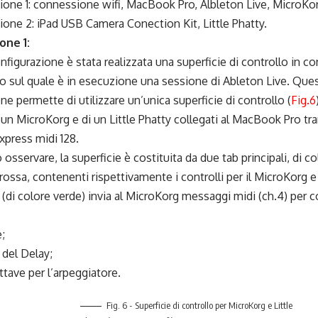
ione 1: connessione wifi, MacBook Pro, Albleton Live, MicroKorg
ione 2: iPad USB Camera Conection Kit, Little Phatty.
one 1:
nfigurazione è stata realizzata una superficie di controllo in c
 sul quale è in esecuzione una sessione di Ableton Live. Ques
ne permette di utilizzare un’unica superficie di controllo (
Fig.6
 un MicroKorg e di un Little Phatty collegati al MacBook Pro tra
xpress midi 128.
osservare, la superficie è costituita da due tab principali, di co
rossa, contenenti rispettivamente i controlli per il MicroKorg e p
 (di colore verde) invia al MicroKorg messaggi midi (ch.4) per co
;
 del Delay;
ttave per l’arpeggiatore.
Fig. 6 - Superficie di controllo per MicroKorg e Little