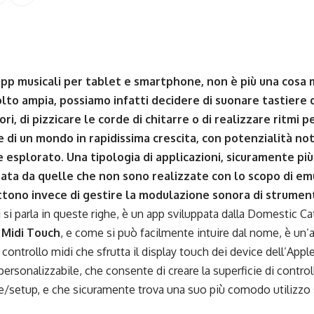
app musicali per tablet e smartphone, non è più una cosa 
lto ampia, possiamo infatti decidere di suonare tastiere d
ri, di pizzicare le corde di chitarre o di realizzare ritmi pe
di un mondo in rapidissima crescita, con potenzialità not
esplorato. Una tipologia di applicazioni, sicuramente più 
ata da quelle che non sono realizzate con lo scopo di em
ono invece di gestire la modulazione sonora di strumenti
i si parla in queste righe, è un app sviluppata dalla
Domestic Ca
è
Midi Touch
, e come si può facilmente intuire dal nome, è un
i controllo midi che sfrutta il display touch dei device dell’App
ersonalizzabile, che consente di creare la superficie di contro
e/setup, e che sicuramente trova una suo più comodo utilizzo s