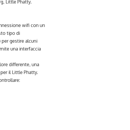
, Little Phatty.
onnessione wifi con un
to tipo di
) per gestire alcuni
mite una interfaccia
lore differente, una
er il Little Phatty.
ntrollare: