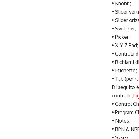
• Knobb;
• Slider verti
• Slider oriz
• Switcher;
• Picker;
• X-Y-Z Pad;
• Controlli 
• Richiami d
• Etichette;
• Tab (per r
Di seguito è
controlli (
Fi
• Control C
• Program C
• Notes;
• RPN & NR
• Sysex.