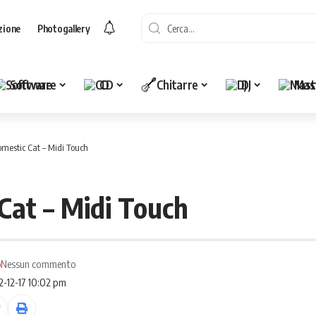
zione
Photogallery
Software
CD
Chitarre
DJ
Mas
mestic Cat – Midi Touch
Cat – Midi Touch
o
Nessun commento
2-12-17 10:02 pm