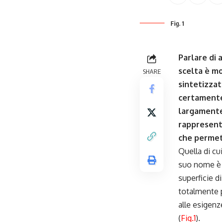
Fig. 1
Parlare di 
scelta è mo
SHARE
sintetizzato
certamente 
largamente 
rappresent
che permett
Quella di cu
suo nome 
superficie d
totalmente p
alle esigenz
(
Fig.1
).