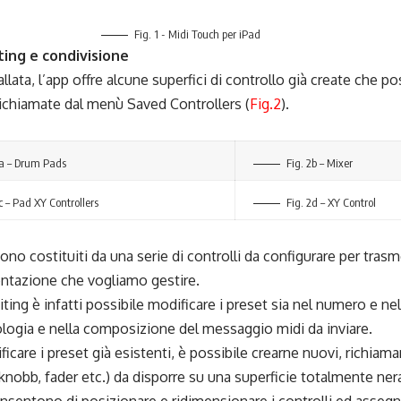
Fig. 1 - Midi Touch per iPad
ting e condivisione
llata, l’app offre alcune superfici di controllo già create che 
richiamate dal menù Saved Controllers (
Fig.2
).
2a – Drum Pads
Fig. 2b – Mixer
c – Pad XY Controllers
Fig. 2d – XY Control
sono costituiti da una serie di controlli da configurare per trasm
entazione che vogliamo gestire.
iting è infatti possibile modificare i preset sia nel numero e nell
pologia e nella composizione del messaggio midi da inviare.
ficare i preset già esistenti, è possibile crearne nuovi, richiam
 (knobb, fader etc.) da disporre su una superficie totalmente nera