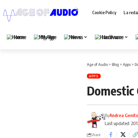
Cookie Policy
La reda
Home
My Age
News
Hardware
Age of Audio
>
Blog
>
Apps
>
Do
APPS
Domestic 
By
Andrea Genit
Last updated: 201
Share