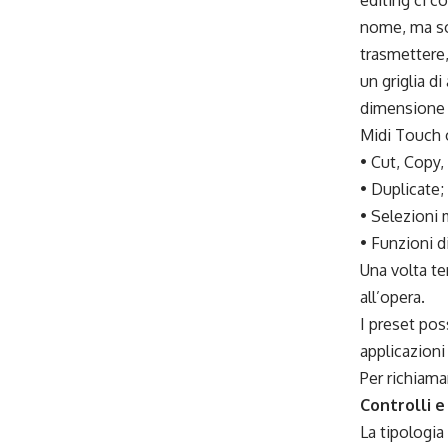
editing ci c
nome, ma sop
trasmettere,
un griglia di
dimensione d
Midi Touch of
• Cut, Copy, 
• Duplicate;
• Selezioni 
• Funzioni d
Una volta te
all’opera.
I preset pos
applicazioni
Per richiama
Controlli e
La tipologia