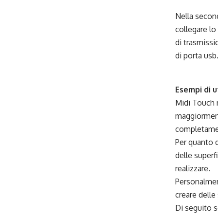
Nella second
collegare lo
di trasmissi
di porta usb
Esempi di u
Midi Touch m
maggiormente
completament
Per quanto de
delle superf
realizzare.
Personalment
creare delle
Di seguito s