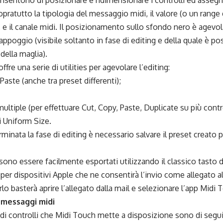
onsentono di posizionare e ridimensionare i controlli ed assegn
ratutto la tipologia del messaggio midi, il valore (o un range d
 e il canale midi. Il posizionamento sullo sfondo nero è agevol
 appoggio (visibile soltanto in fase di editing e della quale è pos
ella maglia).
fre una serie di utilities per agevolare l’editing:
Paste (anche tra preset differenti);
multiple (per effettuare Cut, Copy, Paste, Duplicate su più contro
i Uniform Size.
rminata la fase di editing è necessario salvare il preset creato 
sono essere facilmente esportati utilizzando il classico tasto d
 per dispositivi Apple che ne consentirà l’invio come allegato al
rlo basterà aprire l’allegato dalla mail e selezionare l’app Midi 
 messaggi midi
 di controlli che Midi Touch mette a disposizione sono di segui