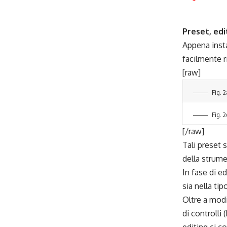
Preset, edi
Appena insta
facilmente 
[raw]
Fig. 
Fig. 2
[/raw]
Tali preset 
della strum
In fase di ed
sia nella ti
Oltre a modi
di controlli