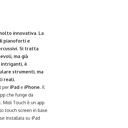
molto innovativa. La
i pianoforti e
rcussivi. Si tratta
evoli, ma già
intriganti, è
ulare strumenti, ma
 reali.
t
per
iPad
e
iPhone
. Il
’app che funge da
le. Midi Touch è un app
llo touch screen in base
e installata su iPad