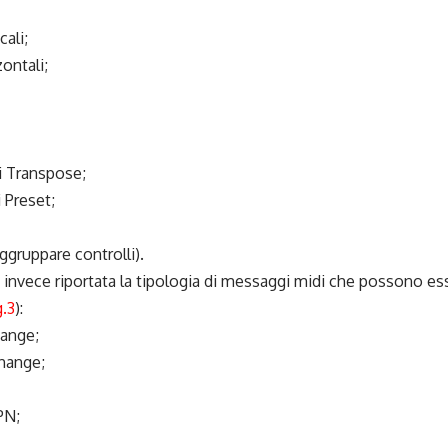
cali;
zontali;
di Transpose;
i Preset;
aggruppare controlli).
 invece riportata la tipologia di messaggi midi che possono ess
g.3
):
hange;
hange;
PN;